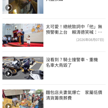
太可愛！總統致詞中「他」無
預警衝上台 賴清德笑喊：卸
任再交棒給你
(2026年08月07日)
沒看到？騎士撞警車、重機　
名車大鳥毀了
麵包店夫妻氣爆亡　家屬低價
清貨籌喪葬費