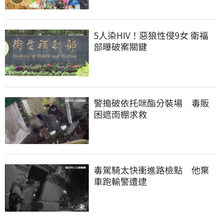
5人染HIV！惡狼性侵9女 衛福
部曝破案關鍵
警搗破依托咪酯分裝場　毒販
困遮雨棚求救
毒駕騎太快衝進路檢點　他棄
車跑輸警遭逮