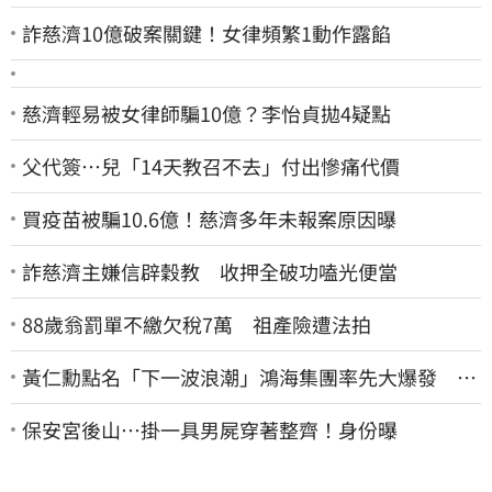
詐慈濟10億破案關鍵！女律頻繁1動作露餡
慈濟輕易被女律師騙10億？李怡貞拋4疑點
父代簽…兒「14天教召不去」付出慘痛代價
買疫苗被騙10.6億！慈濟多年未報案原因曝
詐慈濟主嫌信辟穀教 收押全破功嗑光便當
88歲翁罰單不繳欠稅7萬 祖產險遭法拍
黃仁勳點名「下一波浪潮」鴻海集團率先大爆發 台
股這族群全面噴出
保安宮後山…掛一具男屍穿著整齊！身份曝