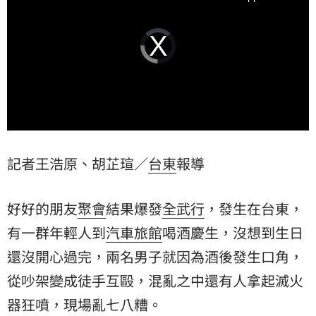
Video
Player
is
loading.
記者王浩原、胡芷瑄／
台東
報導
好好的朋友
聚會
結果爆發
全武行
，發生在台東，
有一群年輕人到
汽車旅館
喝酒慶生，沒想到生日
還沒開心過完，兩名男子就因為酒後發生口角，
從吵架變成徒手互毆，混亂之中還有人拿起
滅火
器
狂噴，現場亂七八糟。