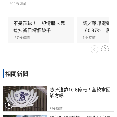
勁，推升DRAM與Flash報價持續走揚。華邦電第
-309分鐘前
2季獲利亮眼，毛利率衝上66.25%，每股純益達
5.40元。此外，矽電容產能滿載成為新成長引
擎，公司並大幅調升2026年資本支出至395億
不是群聯！　記憶體它靠
新／華邦電營收
元，全力衝刺高雄廠擴產與先進製程。法人分析
這技術目標價破千
160.97%　股
指出，隨AI需求爆發，2027年記憶體供需缺口將
-57分鐘前
1小時前
擴大，華邦電中長線營運看俏，兩家本土券商分
別給予200元及275元目標價，市場對其獲利爆發
力寄予厚望。提醒投資人，投資股票具備風險，
應審慎評估市場波動並自行承擔決策結果。
相關新聞
慈濟遭詐10.6億元！全款拿回
解方曝
3分鐘前