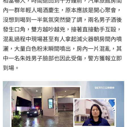
相當嚇人，時間退回到十分鐘前，汽車旅館房間
內一群年輕人喝酒慶生，原本應該是開心聚會，
沒想到喝到一半氣氛突然變了調，兩名男子酒後
發生口角，雙方越吵越兇，接著直接動手互毆，
混亂過程中現場甚至有人拿起滅火器朝房間內噴
灑，大量白色粉末瞬間噴出，房內一片混亂，其
中一名朱姓男子臉部也因此受傷，警方獲報立即
到場。