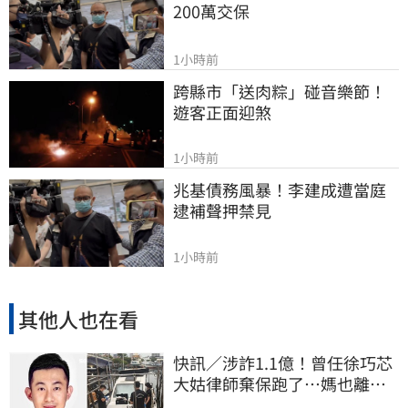
200萬交保
1小時前
跨縣市「送肉粽」碰音樂節！
遊客正面迎煞
1小時前
兆基債務風暴！李建成遭當庭
逮補聲押禁見
1小時前
其他人也在看
快訊／涉詐1.1億！曾任徐巧芯
大姑律師棄保跑了…媽也離
境 桃檢發通緝