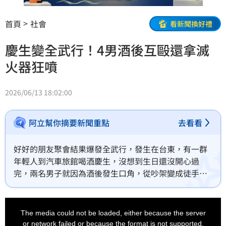
首頁
社會
看新聞換好禮
慶生變全武行！4男酒後互毆還拿滅
火器狂噴
2026/06/13 18:02:00
阿立幫你摘要新聞重點
去看看
好好的朋友聚會結果爆發全武行，發生在台東，有一群
年輕人到汽車旅館喝酒慶生，沒想到生日還沒開心過
完，兩名男子就因為酒後發生口角，從吵架變成徒手互
毆，混亂之中還有人拿起滅火器狂噴，現場亂七八糟。
This
is
a
The media could not be loaded, either because the server
modal
window.
or network failed or because the format is not supported.