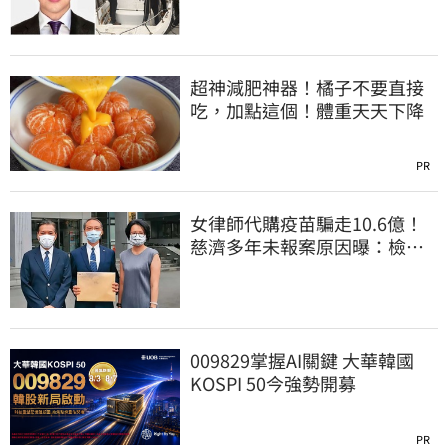
超神減肥神器！橘子不要直接
吃，加點這個！體重天天下降
PR
女律師代購疫苗騙走10.6億！
慈濟多年未報案原因曝：檢警
上門才知被騙
009829掌握AI關鍵 大華韓國
KOSPI 50今強勢開募
PR