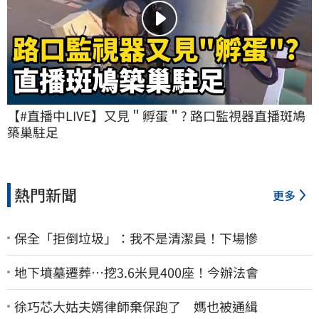
【#直播中LIVE】又見＂孵蛋＂? 路口監視器直播斑鳩
築巢駐足
熱門新聞
更多
保全「拒倒垃圾」：我不是清潔員！下場慘
地下墳墓遷葬…挖3.6米見400座！今辦法會
徐巧芯大姑夫婿律師棄保跑了 媽也被通緝