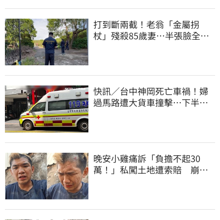
打到斷兩截！老翁「金屬拐
杖」殘殺85歲妻…半張臉全
爛 行兇原因惹鼻酸
快訊／台中神岡死亡車禍！婦
過馬路遭大貨車撞擊…下半身
輾碎慘死路口
晚安小雞痛訴「負擔不起30
萬！」私闖土地遭索賠 崩
潰：不接受漫天要價