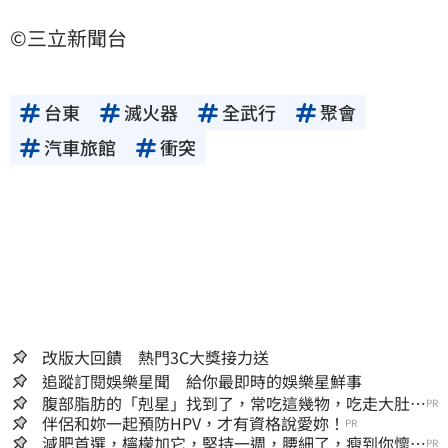
©三立新聞台
台東
滅火器
全武行
聚會
汽車旅館
衝突
改版大回饋 熱門3C大獎接力送
追蹤訂閱娛樂星聞 給你最即時的娛樂星鮮事
腹部脂肪的「剋星」找到了，常吃這幾物，吃走大肚
PR
囊，瘦出小蠻腰
伴侶和妳一起預防HPV，才有資格說愛妳！
PR
減肥首選，檸檬加它，堅持一週，腰細了，瘦到你懷疑
PR