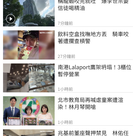
稱龍蝦咬完就吐　爆李世宗要
信徒喝精油
7分鐘前
飲料空盒找嘸地方丟　騎車咬
著遭攔查槓警
27分鐘前
南港Lalaport鷹架坍塌！3櫃位
暫停營業
1小時前
北市教育局再喊虐童案遭渲
染！林月琴開嗆
1小時前
兆基前董座聲押禁見　林佑任