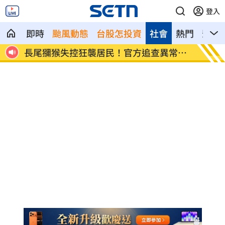
登入
即時
颱風動態
台股怎投資
社會
熱門
影音
美、
長尾獼猴失控狂襲居民！官方追查異常原
伊波拉
因