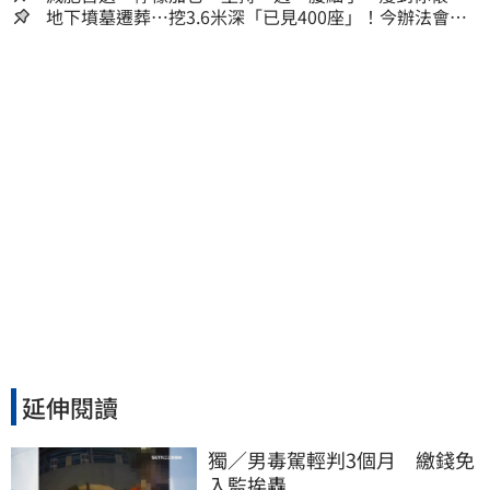
人生
地下墳墓遷葬…挖3.6米深「已見400座」！今辦法會安
撫祖先
延伸閱讀
獨／男毒駕輕判3個月　繳錢免
入監挨轟