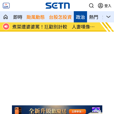
登入
即時
颱風動態
台股怎投資
政治
熱門
影音
像台
新／白海豚近北部海面！氣象署發豪雨特
南電Q
報