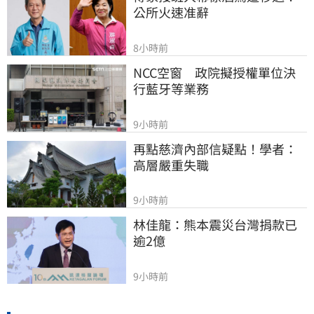
公所火速准辭
8小時前
NCC空窗　政院擬授權單位決
行藍牙等業務
9小時前
再點慈濟內部信疑點！學者：
高層嚴重失職
9小時前
林佳龍：熊本震災台灣捐款已
逾2億
9小時前