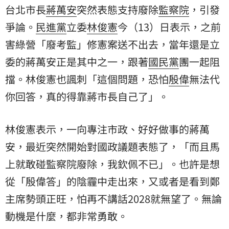
台北市長
蔣萬安
突然表態支持廢除
監察院
，引發
爭論。
民進黨
立委
林俊憲
今（13）日表示，之前
害綠營「廢考監」修憲案送不出去，當年還是立
委的蔣萬安正是其中之一，跟著
國民黨
團一起阻
擋。林俊憲也諷刺「這個問題，恐怕
殷偉
無法代
你回答，真的得靠蔣市長自己了」。
林俊憲表示，一向專注市政、好好做事的蔣萬
安，最近突然開始對國政議題表態了，「而且馬
上就敢碰監察院廢除，我欽佩不已」。也許是想
從「殷偉答」的陰霾中走出來，又或者是看到鄭
主席勢頭正旺，怕再不講話2028就無望了。無論
動機是什麼，都非常勇敢。