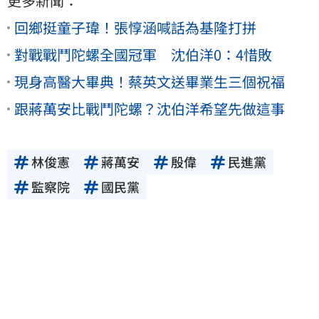
更多新聞：
回鄉挺童子瑋！張惇涵喊話為基隆打拼
對戰戰鬥陀螺全國冠軍 沈伯洋0：4惜敗
現身高醫大畢典！蔡英文送畢業生三個祝福
跟蔣萬安比戰鬥陀螺？沈伯洋希望先做這事
林俊憲
蔣萬安
殷偉
民進黨
監察院
國民黨