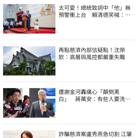
太可愛！總統致詞中「他」無
預警衝上台 賴清德笑喊：卸
任再交棒給你
再點慈濟內部信疑點！沈榮
欽：高層與風控都嚴重失職
遭謝金河轟痛心「顛倒黑
白」 蔣萬安：有些人要洗人
民記憶，但洗不掉的
詐騙慈濟案盧秀燕急切割 江肇