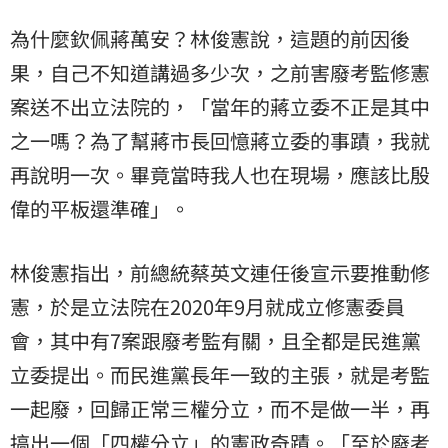
為什麼欽佩蔣萬安？林俊憲說，這題的前因後
果，自己不知道講過多少次，之前害廢考監修憲
案送不出立法院的，「當年的蔣立委不正是其中
之一嗎？為了幫蔣市長回憶蔣立委的事蹟，我就
再說明一次。畢竟當時我人也在現場，應該比殷
偉的平板還準確」。
林俊憲指出，前總統蔡英文連任後宣示要推動修
憲，於是立法院在2020年9月就成立修憲委員
會，其中有7案跟廢考監有關，且全都是民進黨
立委提出。而民進黨長年一致的主張，就是考監
一起廢，回歸正常三權分立，而不是做一半，再
搞出一個「四權分立」的憲政奇蹟。「至於廢考