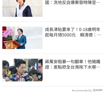
國：洗地反自爆案發時陳昱瑄
與市府關係
成長津貼要來了！0-18歲明年
起每月領5000元 賴清德：此
時不生更待何時
蔣萬安粗暴一句翻車！他揭鐵
證：差點把全台灣拖下水哪時
道歉
Recommended by