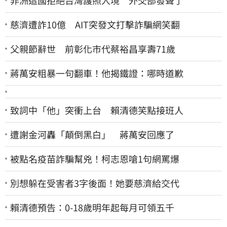
慈濟遭詐10億 AIT突發文打擊詐騙網笑翻
父親節辭世 前彰化市代蔡裕昌享壽71歲
蔣萬安粗暴一句翻車！他揭鐵證：哪時道歉
致詞中「他」突衝上台 賴清德笑點接班人
遭謝金河轟「顛倒黑白」 蔣萬安回應了
被點名疫苗詐騙幫兇！柯志恩嗆1句網罵爆
別想躲在受害者3字後面！她要慈濟給交代
賴清德預告：0-18歲明年起每月可領五千