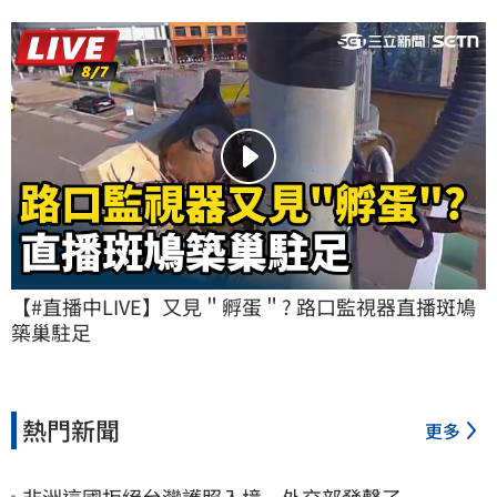
【#直播中LIVE】又見＂孵蛋＂? 路口監視器直播斑鳩
築巢駐足
熱門新聞
更多
非洲這國拒絕台灣護照入境 外交部發聲了