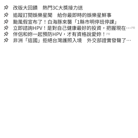
改版大回饋 熱門3C大獎接力送
追蹤訂閱娛樂星聞 給你最即時的娛樂星鮮事
颱風假宣布了！白海豚來襲「1縣市明停班停課」
立即諮詢HPV！是對自己健康最好的投資，把握現在不
PR
嫌晚！
伴侶和妳一起預防HPV，才有資格說愛妳！
PR
非洲「這國」拒絕台灣護照入境 外交部證實發聲了：
持續交涉聯繫