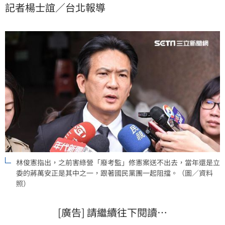
記者楊士誼／台北報導
了」。
林俊憲指出，之前害綠營「廢考監」修憲案送不出去，當年還是立
委的蔣萬安正是其中之一，跟著國民黨團一起阻擋。（圖／資料
照）
[廣告] 請繼續往下閱讀…