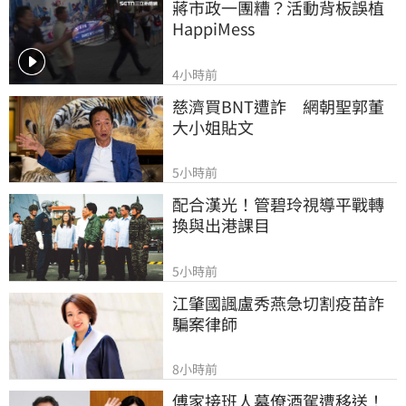
蔣市政一團糟？活動背板誤植
HappiMess
4小時前
慈濟買BNT遭詐　網朝聖郭董
大小姐貼文
5小時前
配合漢光！管碧玲視導平戰轉
換與出港課目
5小時前
江肇國諷盧秀燕急切割疫苗詐
騙案律師
8小時前
傅家接班人幕僚酒駕遭移送！