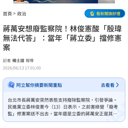
首頁
政治
看新聞換好禮
蔣萬安想廢監察院！林俊憲酸「殷瑋
無法代答」：當年「蔣立委」擋修憲
案
記者
楊士誼
報導
2026/06/13 17:01:00
阿立幫你摘要新聞重點
去看看
台北市長蔣萬安突然表態支持廢除監察院，引發爭論。
民進黨立委林俊憲今（13）日表示，之前害綠營「廢考
監」修憲案送不出去，當年還是立委的蔣萬安正是其中
之一，跟著國民黨團一起阻擋。林俊憲也諷刺「這個問
題，恐怕殷偉無法代你回答，真的得靠蔣市長自己