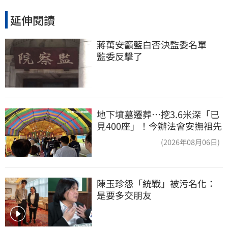
延伸閱讀
蔣萬安籲藍白否決監委名單　
監委反擊了
地下墳墓遷葬…挖3.6米深「已
見400座」！今辦法會安撫祖先
(2026年08月06日)
陳玉珍怨「統戰」被污名化：
是要多交朋友