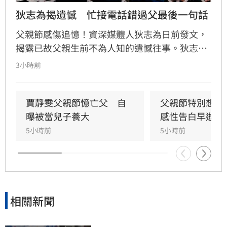
狄志為揭遺憾　忙接電話錯過父最後一句話
父親節感傷追憶！資深媒體人狄志為日前發文，
揭露已故父親生前不為人知的遺憾往事。狄志為
透露，父親一生以海為家，兩人相處時間極少，
3小時前
甚至錯過他的婚禮。直到父親罹患胃癌末期，才
坦承當年曾悄悄現身婚宴現場，因愧對家人只敢
在門外落淚。最讓狄志為心碎的是，當年陪病重
賈靜雯父親節憶亡父　自
父親節特別想他
父親曬太陽時，自己因忙於接工作電話而忽視了
曝被當兒子養大
感性告白早逝父
父親，沒想到那竟是父子最後的相處，父親回房
5小時前
5小時前
後便陷入永眠。這段錯過的對話成為他20年來心
中最深的遺憾，他以此感嘆，有些電話晚點接沒
關係，但錯過的親情與話語，可能再也無法挽
回，呼籲大眾珍惜身邊親人。
相關新聞