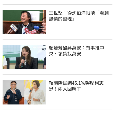
王世堅：從沈伯洋眼睛「看到
熱情的靈魂」
顏若芳酸蔣萬安：有事推中
央、領獎找萬安
賴瑞隆民調45.1%輾壓柯志
恩！兩人回應了