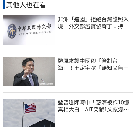
其他人也在看
非洲「這國」拒絕台灣護照入
境 外交部證實發聲了：持續
交涉聯繫
颱風來襲中國卻「管制台
海」！王定宇嗆「無知又無
良」：演一場假戲而已
藍曾嗆陳時中！慈濟被詐10億
真相大白 AIT突發1文酸爆…
他笑：真的很會