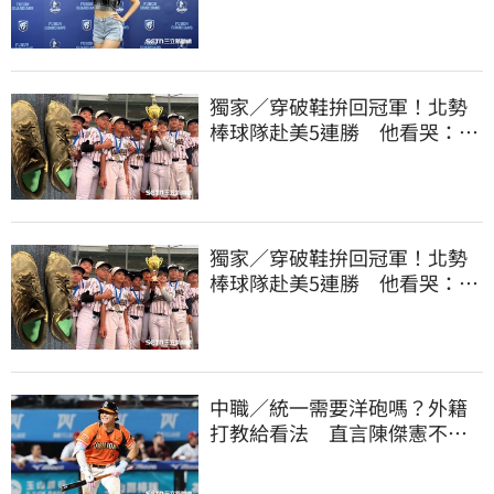
173竟成應援劣勢
獨家／穿破鞋拚回冠軍！北勢
棒球隊赴美5連勝 他看哭：台
灣囡仔的韌性
獨家／穿破鞋拚回冠軍！北勢
棒球隊赴美5連勝 他看哭：台
灣囡仔的韌性
中職／統一需要洋砲嗎？外籍
打教給看法 直言陳傑憲不能
天天4安扛全隊