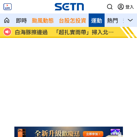
登入
即時
颱風動態
台股怎投資
運動
熱門
影音
準
白海豚擦邊過 「超扎實雨帶」掃入北台
Dee
灣
不住