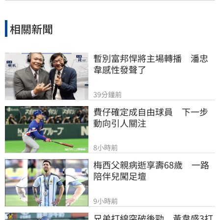
相關新聞
暫別富邦悍將主場轉播　潘忠
韋感性發聲了
39分鐘前
費仔確定成自由球員　下一步
動向引人關注
8小時前
梅西父親病逝享壽68歲　一路
陪伴兒闖足壇
9小時前
兄弟打線突破後勁　黃韋盛3打