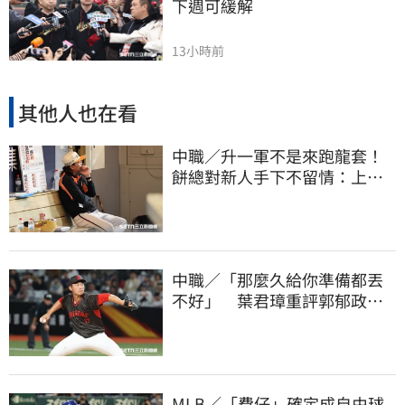
下週可緩解
13小時前
其他人也在看
中職／升一軍不是來跑龍套！
餅總對新人手下不留情：上來
設法把先發擠掉
中職／「那麼久給你準備都丟
不好」 葉君璋重評郭郁政對
獅表現
MLB／「費仔」確定成自由球