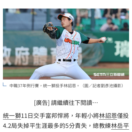
中職37年例行賽，統一獅投手林詔恩。（圖／記者劉彥池攝影）
[廣告] 請繼續往下閱讀…
統一獅
11日交手富邦悍將，年輕小將
林詔恩
僅投
4.2局失掉平生涯最多的5分責失，總教練
林岳平