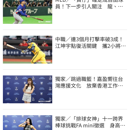
員！下一步引人關注 龍、獅
都曾表態想網羅
中職／連3個月打擊率破3成！
江坤宇點復活關鍵 攜2小將赴
美特訓見成效
獨家／跳過職籃！嘉盈嚮往台
灣應援文化 放棄香港工作跨
海徵選mini追夢
獨家／「排球女神」十一跨界
棒球挑戰FA mini徵選 身高