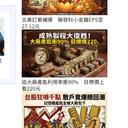
北美訂單補爆　聯發科小金雞EPS至
27.12元
業
這大廠產能利用率衝90%　目標價上
看220元