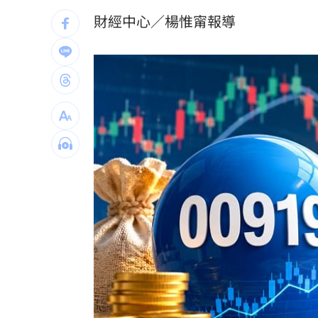
新／爆涉貪！議員范織欽…遭檢方聲押
財經中心／楊惟甯報導
離婚台中富商 八點檔女星首合體兒女
12秒斷魂片曝！水果商員工…卡擠扁車
台灣彩券開獎直播中
20:31
LIVE三立+24小時直播
15:27
三立iNEWS新聞台線上直播
18:00
8國球員齊聚高雄 Formosa 7s掀足球
理想混蛋號召粉絲跨海追星吃美食！
18: