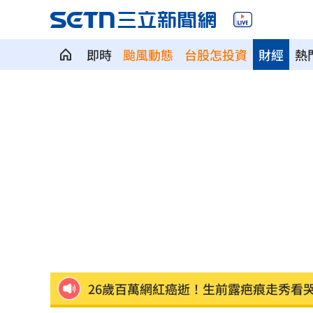
即時
颱風動態
台股怎投資
財經
熱
李灝宇自打球倒地！ 2次滿壘打擊都出
Mina遭圍剿後離世！張念慈揭網暴恐怖
這檔萬金股半年賺11個股本 直衝亮燈
慈濟被騙10億！蔡其昌：罵陳時中的要
嬤吃白帶魚防失智！「1動作」精華全沒
26歲百萬網紅癌逝！生前露疤痕走秀看
店家忘用紙碗裝餐點！他發文討拍反被