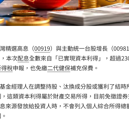
）
灣精選高息（
00919
）與主動統一台股增長（0098
告，本次
配息
全數來自「已實現資本利得」，超過23
所得稅
申報，也免繳
二代健保
補充保費。
自基金經理人在調整持股、汰換成分股或獲利了結時
制，這類資本利得屬於財產交易所得，目前免徵證券
配息來源發放給投資人時，不會列入個人綜合所得總
圍。