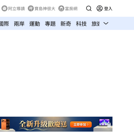
阿立導讀
寶島神很大
富房網
登入
國際
兩岸
運動
專題
新奇
科技
旅遊
汽車
寵物