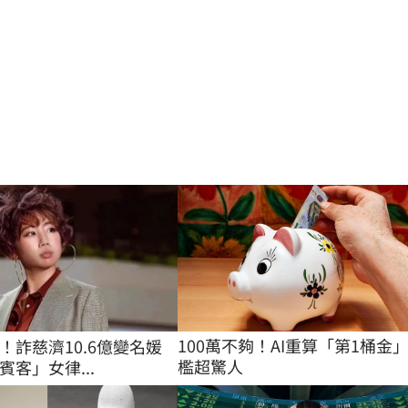
100萬不夠！AI重算「第1桶金
！詐慈濟10.6億變名媛
檻超驚人
客」女律...