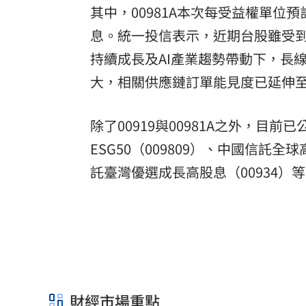
其中，00981A本次每受益權單位預
息。統一投信表示，近期台股雖受
持續成長及AI產業趨勢帶動下，長
大，相關供應鏈訂單能見度已延伸
除了00919與00981A之外，目
ESG50（009809）、中國信託全球
託臺灣優選成長高股息（00934）
財經市場重點