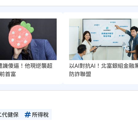
遭譏傻逼！他現逆襲超
以AI對抗AI！北富銀組金融
前首富
防詐聯盟
二代健保
所得稅