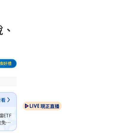
稅、
換好禮
看看
現正直播
ETF
也免繳