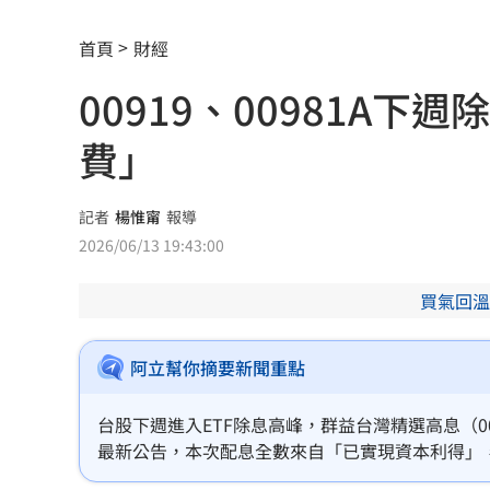
新／土城砂石車滲漏爛泥掉滿地 警追
首頁
財經
公視預算遭砍10.2億 江宏恩罕見開砲
0
00919、00981A
新／台中婦過馬路被車撞！下半身輾碎
費」
Google智慧助理下架 全面停用第三方
4大超商父親節「咖啡買1送1、買8送8」
記者
楊惟甯
報導
2026/06/13 19:43:00
惡狼性侵關12年不怕：出聲殺死妳！下
買氣回溫
上架4天賣掉 為何台灣人狂買中古電動
昔暴瘦雙頰凹陷 大咖女星公開露臉狀
阿立幫你摘要新聞重點
肥大叔曾狂播17小時！億元商機代價曝
台股下週進入ETF除息高峰，群益台灣精選高息（00
最新公告，本次配息全數來自「已實現資本利得」
轟慈濟遭詐5年沒吭聲 他看聲明1句：
二代健保補充保費。