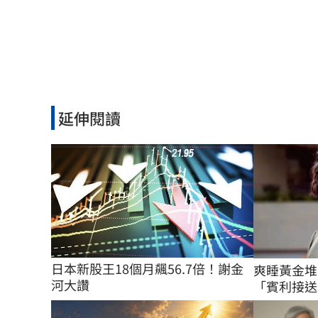
延伸閱讀
日本新股王18個月飆56.7倍！謝金
爽睡黃金堆
河大讚
「賓利接送賓