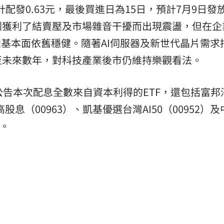
計配發0.63元，最後買進日為15日，預計7月9日發
到獲利了結賣壓及市場雜音干擾而出現震盪，但在企
線基本面依舊穩健。隨著AI伺服器及新世代晶片需求
至未來數年，對科技產業後市仍維持樂觀看法。
前已公告本次配息全數來自資本利得的ETF，還包括富邦
高股息（00963）、凱基優選台灣AI50（00952）
等。