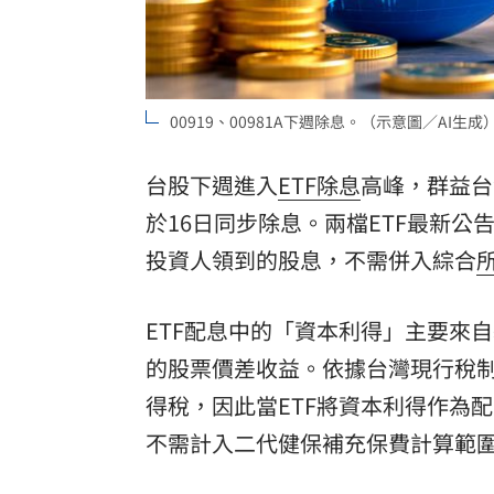
00919、00981A下週除息。（示意圖／AI生成
台股下週進入
ETF
除息
高峰，群益台
於16日同步除息。兩檔ETF最新公
投資人領到的股息，不需併入綜合
ETF配息中的「資本利得」主要來
的股票價差收益。依據台灣現行稅
得稅，因此當ETF將資本利得作為
不需計入二代健保補充保費計算範