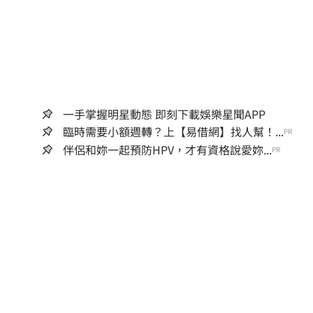
一手掌握明星動態 即刻下載娛樂星聞APP
臨時需要小額週轉？上【易借網】找人幫！...
PR
伴侶和妳一起預防HPV，才有資格說愛妳...
PR