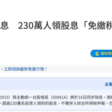
查中
10:01
9:57
下週除息 230萬人領股息「免繳
慘死
09:56
信箱
09:54
！
09:47
看新聞
場曝
09:47
，立即諮詢最新售屋行情！
車
09:44
態曝
09:42
去
光
09:41
919）與主動統一台股增長（00981A）將於16日同步除息。兩檔
，超過230萬名投資人領到的股息，不需併入綜合所得稅申報，
笑死
09:40