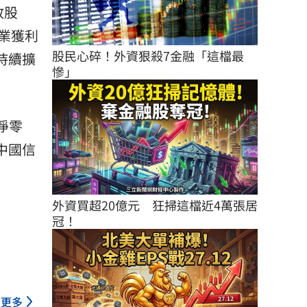
放股
業獲利
股民心碎！外資狠殺7金融「這檔最
持續擴
慘」
淨零
及中國信
外資買超20億元　狂掃這檔近4萬張居
冠！
更多