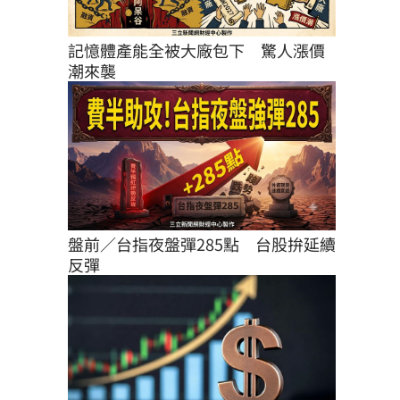
記憶體產能全被大廠包下　驚人漲價
潮來襲
盤前／台指夜盤彈285點　台股拚延續
反彈