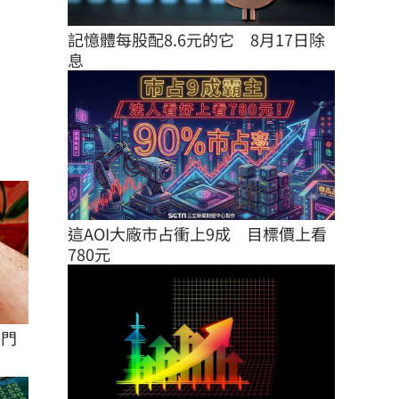
記憶體每股配8.6元的它　8月17日除
息
這AOI大廠市占衝上9成　目標價上看
780元
」門