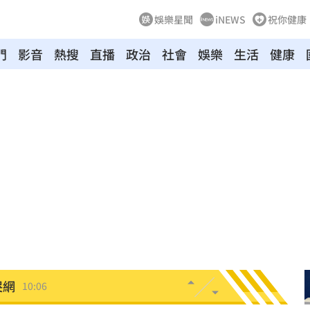
娛樂星聞
iNEWS
祝你健康
門
影音
熱搜
直播
政治
社會
娛樂
生活
健康
局
10:10
真相
10:10
漲停
10:10
道歉
10:09
了
10:07
哭網
10:06
打臉
10:03