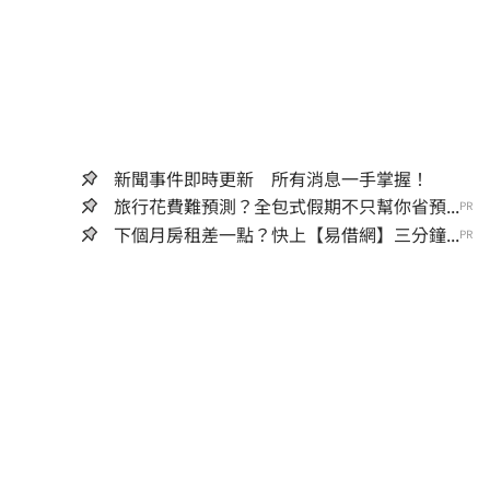
新聞事件即時更新 所有消息一手掌握！
旅行花費難預測？全包式假期不只幫你省預...
PR
下個月房租差一點？快上【易借網】三分鐘...
PR