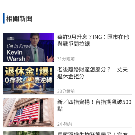
相關新聞
華許9月升息？ING：匯市在他
與戰爭間拉鋸
31分鐘前
老後離婚財產怎麼分？　丈夫
退休金拒分
33分鐘前
新／四指齊揚！台指期飆破500
點
2小時前
長尾獼猴失控狂襲居民！官方