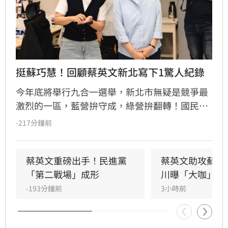
挺蘇巧慧！回顧蔡英文新北寫下1驚人紀錄
今年底將舉行九合一選舉，新北市無疑是競爭最
激烈的一區，藍營拚守成，綠營拚翻轉！國民黨
參選人李四川與民進黨參選人蘇巧慧民調更是呈
-217分鐘前
現五五波。選戰陷入膠著之際，蘇巧慧今（7）
日證實，當初曾拜託前總統蔡英文擔任競選總部
主委時，蔡英文一口就答應。完成兩屆總統任期
蔡英文重磅出手！民進黨
蔡英文助攻蘇巧
的蔡英文，除了挾帶超高人氣之外，新北更是她
「第二戰場」成形
川曝「大咖」應
的「政壇起家厝」，三度在此橫掃百萬票，有望
-193分鐘前
3小時前
成為蘇巧慧的最強支援。