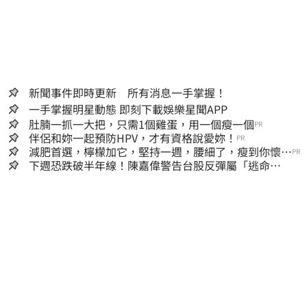
貼、重製、變更、散布，否則概由使用者自負
全責。
新聞事件即時更新 所有消息一手掌握！
一手掌握明星動態 即刻下載娛樂星聞APP
肚腩一抓一大把，只需1個雞蛋，用一個瘦一個
PR
伴侶和妳一起預防HPV，才有資格說愛妳！
PR
減肥首選，檸檬加它，堅持一週，腰細了，瘦到你懷疑
PR
人生
下週恐跌破半年線！陳嘉偉警告台股反彈屬「逃命
波」：空頭大屠殺剛開始