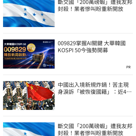
斷交國「200萬磅蝦」遭我友邦
封殺！業者慘叫盼重新開放
009829掌握AI關鍵 大華韓國
KOSPI 50今強勢開募
PR
中國出入境新規炸鍋！苦主現
身淚訴「被恢復國籍」：近4億
資產全停擺
斷交國「200萬磅蝦」遭我友邦
封殺！業者慘叫盼重新開放