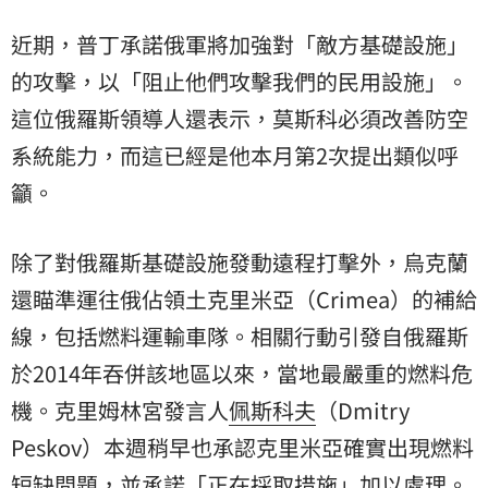
近期，普丁承諾俄軍將加強對「敵方基礎設施」
的攻擊，以「阻止他們攻擊我們的民用設施」。
這位俄羅斯領導人還表示，莫斯科必須改善防空
系統能力，而這已經是他本月第2次提出類似呼
籲。
除了對俄羅斯基礎設施發動遠程打擊外，烏克蘭
還瞄準運往俄佔領土克里米亞（Crimea）的補給
線，包括燃料運輸車隊。相關行動引發自俄羅斯
於2014年吞併該地區以來，當地最嚴重的燃料危
機。克里姆林宮發言人
佩斯科夫
（Dmitry
Peskov）本週稍早也承認克里米亞確實出現燃料
短缺問題，並承諾「正在採取措施」加以處理。