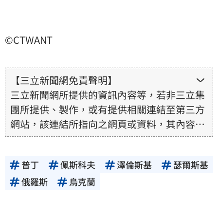
©CTWANT
【三立新聞網免責聲明】
三立新聞網所提供的資訊內容等，若非三立集
團所提供、製作，或有提供相關連結至第三方
網站，該連結所指向之網頁或資料，其內容均
為所連結網站提供，相關權利均為該網站、內
容提供者或合法權利人所有，三立集團不擔保
普丁
佩斯科夫
澤倫斯基
瑟爾斯基
其真實性、正確性、即時性、完整性或合法
性。三立新聞網所提供的資訊內容，若其著作
俄羅斯
烏克蘭
權不屬於三立集團所有，使用者未取得內容提
供者（著作權人）許可之前，亦不得擅自轉