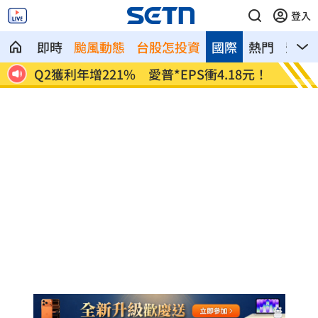
登入
即時
颱風動態
台股怎投資
國際
熱門
影音
8元！
宏福苑大火調查出爐！菸頭引燃施工雜物
定投1
位！