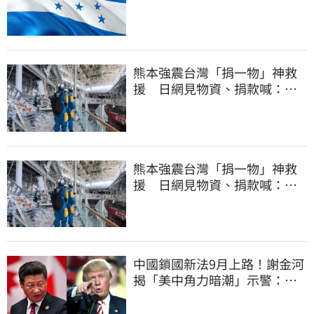
熊本強震台灣「捐一物」神救
援 日網見物資、捐款喊：給
台灣統治算了
熊本強震台灣「捐一物」神救
援 日網見物資、捐款喊：給
台灣統治算了
中國鎖國新法9月上路！謝金河
揭「美中角力暗潮」示警：台
灣1類人危險了