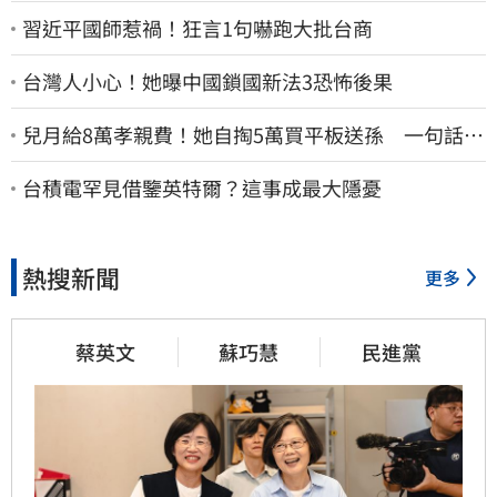
習近平國師惹禍！狂言1句嚇跑大批台商
台灣人小心！她曝中國鎖國新法3恐怖後果
兒月給8萬孝親費！她自掏5萬買平板送孫 一句話愣
原地「傷心不已」
台積電罕見借鑒英特爾？這事成最大隱憂
熱搜新聞
更多
蔡英文
蘇巧慧
民進黨