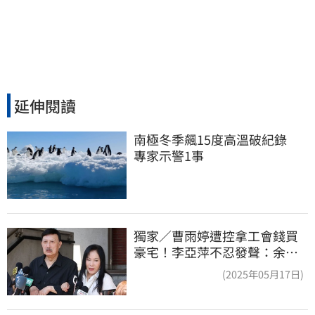
延伸閱讀
南極冬季飆15度高溫破紀錄　
專家示警1事
獨家／曹雨婷遭控拿工會錢買
豪宅！李亞萍不忍發聲：余天
管工會都貼錢
(2025年05月17日)