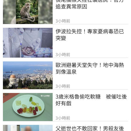
追查異常原因
3小時前
伊波拉失控！專家憂病毒恐已
突變
3小時前
歐洲避暑天堂失守！地中海熱
到像溫泉
3小時前
3歲米格魯偷吃軟糖　被催吐後
好有戲
3小時前
父逝世也不敢回家！男殺友後