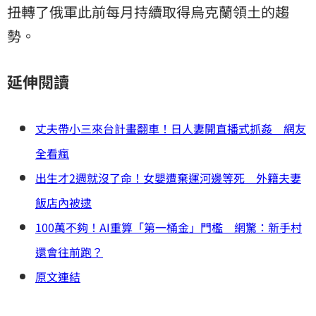
扭轉了俄軍此前每月持續取得烏克蘭領土的趨
勢。
延伸閱讀
丈夫帶小三來台計畫翻車！日人妻開直播式抓姦 網友
全看瘋
出生才2週就沒了命！女嬰遭棄運河邊等死 外籍夫妻
飯店內被逮
100萬不夠！AI重算「第一桶金」門檻 網驚：新手村
還會往前跑？
原文連結