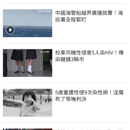
中國海警船越界廣播挑釁！海
巡署全程緊盯
校車司機性侵害5人染HIV！傳
染鏈擴3縣市
5歲童遭性侵9次染性病！淫魔
死了等嘸判決