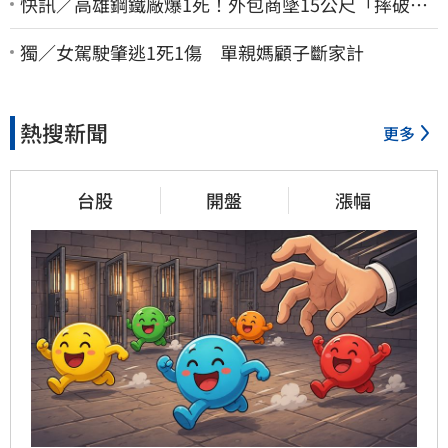
快訊／高雄鋼鐵廠爆1死！外包商墜15公尺「摔破頭
亡」
獨／女駕駛肇逃1死1傷 單親媽顧子斷家計
熱搜新聞
更多
台股
開盤
漲幅