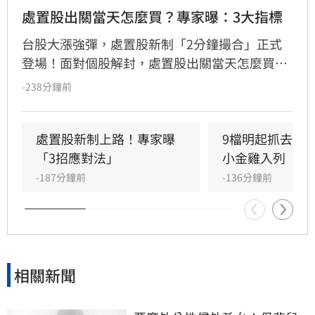
處置股出關當天怎麼買？專家曝：3大指標
台股大漲強彈，處置股新制「2分鐘撮合」正式
登場！面對個股解封，處置股出關當天怎麼買？
財經專家揭密三大評估指標與積極、保守型投資
-238分鐘前
人的最佳切入點，教你精準避開掛價陷阱。(記者
唐家興)
處置股新制上路！專家曝
9檔明起抓去關
「3招應對法」
小金雞入列
-187分鐘前
-136分鐘前
相關新聞