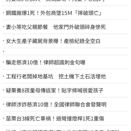
鋼鐵廠爆1死！外包商墜15Ｍ「摔破頭亡」
妻小等吃父親節餐 他家門外破頭碎身慘死
女大生產子藏屍背景曝！產檢紀錄全空白
騙走慈濟10億！律師超諷刺金句曝
工程行老闆掉地基坑 挖土機下土石活埋他
疑棄養8孩童母傳返家！貼字條喊很愛孩子
律師涉詐慈濟10億！全國律師聯合會發聲明
苗栗台3線死亡車禍！過彎撞燈桿1死1重傷