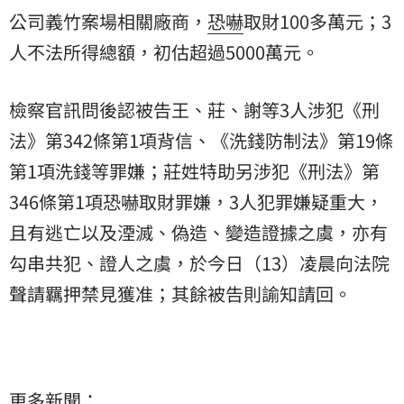
公司義竹案場相關廠商，
恐嚇
取財100多萬元；3
人不法所得總額，初估超過5000萬元。
檢察官訊問後認被告王、莊、謝等3人涉犯《刑
法》第342條第1項背信、《洗錢防制法》第19條
第1項洗錢等罪嫌；莊姓特助另涉犯《刑法》第
346條第1項恐嚇取財罪嫌，3人犯罪嫌疑重大，
且有逃亡以及湮滅、偽造、變造證據之虞，亦有
勾串共犯、證人之虞，於今日（13）凌晨向法院
聲請羈押禁見獲准；其餘被告則諭知請回。
更多新聞：