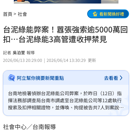
首頁
社會
看新聞換好禮
台泥綠能弊案！囂張強索逾5000萬回
扣…台泥綠能3高管遭收押禁見
記者
吳泊萱
報導
2026/06/13 20:29:00
2026/06/14 13:30:29
更新
阿立幫你摘要新聞重點
去看看
台南地檢署偵辦台泥綠能公司弊案，於昨日（12日）指
揮法務部調查局台南市調處至台泥綠能公司等12處執行
搜索及扣押相關證物，並傳喚、拘提被告共7人到案說
明。檢方訊後依背信、洗錢防制法，向法院聲請羈押禁
見王姓經理、莊姓特助、謝姓副理等3人獲准；其餘被告
社會中心／台南報導
諭知請回。