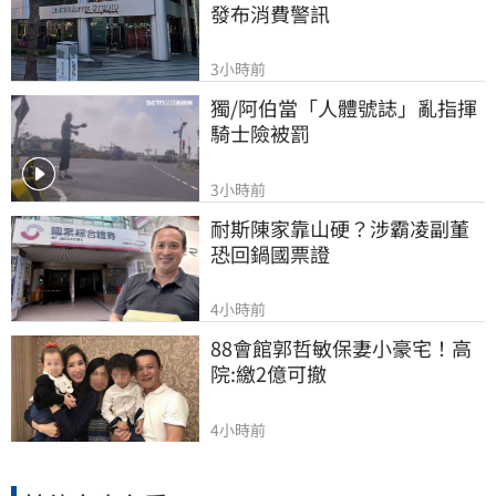
發布消費警訊
3小時前
獨/阿伯當「人體號誌」亂指揮 
騎士險被罰
3小時前
耐斯陳家靠山硬？涉霸凌副董
恐回鍋國票證
4小時前
88會館郭哲敏保妻小豪宅！高
院:繳2億可撤
4小時前