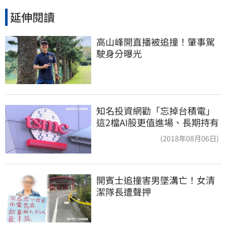
延伸閱讀
高山峰開直播被追撞！肇事駕
駛身分曝光
知名投資網勸「忘掉台積電」
這2檔AI股更值進場、長期持有
(2018年08月06日)
開賓士追撞害男墜溝亡！女清
潔隊長遭聲押