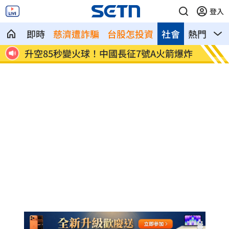
登入
即時
慈濟遭詐騙
台股怎投資
社會
熱門
影
爆炸
驚悚！7米巨蟒爬電桿獵食 3鴿目睹牠慘
揭密「
死
神股