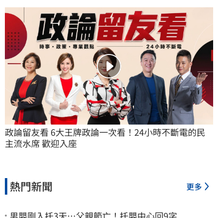
政論留友看 6大王牌政論一次看！24小時不斷電的民
主流水席 歡迎入座
熱門新聞
更多
男嬰剛入托3天…父親節亡！托嬰中心回9字