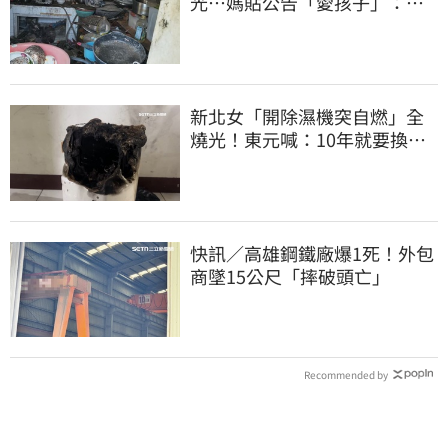
光⋯媽貼公告「愛孩子」：還
平靜生活！網炸鍋
新北女「開除濕機突自燃」全
燒光！東元喊：10年就要換
法官判賠68萬
快訊／高雄鋼鐵廠爆1死！外包
商墜15公尺「摔破頭亡」
Recommended by