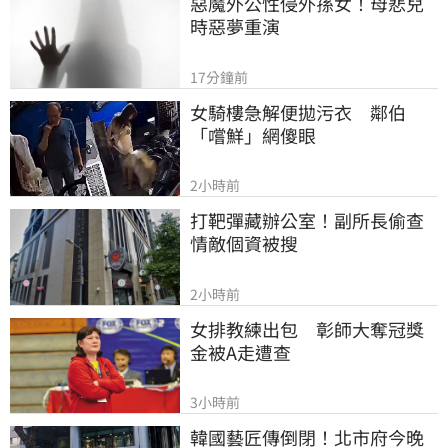
惡魔外公性侵外孫女！母悲兒
時惡夢重演
17分鐘前
女騎樓急解便拋污衣　鄰伯
「嚐鮮」網傻眼
2小時前
打靶彈藏辦公室！副所長偷查
情敵個資被搜
2小時前
女排教練出包　彰師大奪冠獎
金被A走遭查
3小時前
韓國藝匠傳倒閉！北市府今晚