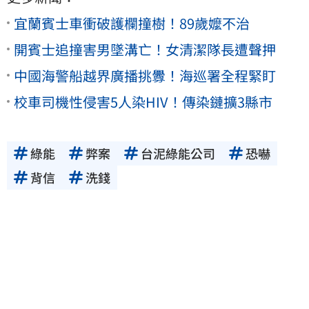
宜蘭賓士車衝破護欄撞樹！89歲嬤不治
開賓士追撞害男墜溝亡！女清潔隊長遭聲押
中國海警船越界廣播挑釁！海巡署全程緊盯
校車司機性侵害5人染HIV！傳染鏈擴3縣市
綠能
弊案
台泥綠能公司
恐嚇
背信
洗錢