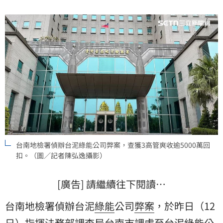
台南地檢署偵辦台泥綠能公司弊案，查獲3高管爽收逾5000萬回
扣。（圖／記者陳弘逸攝影）
[廣告] 請繼續往下閱讀…
台南地檢署偵辦台泥
綠能
公司
弊案
，於昨日（12
日）指揮法務部調查局台南市調處至
台泥綠能公