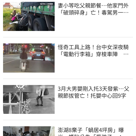
妻小等吃父親節餐⋯他家門外
「破頭碎身」亡！毒駕男一路
向南撞死人收押
怪奇工具上路！台中女深夜騎
「電動行李箱」穿梭車陣 網
友全看傻眼
3月大男嬰剛入托3天發紫…父
親節拔管亡！托嬰中心回9字
澎湖8棄子「蝸居4坪房」曝