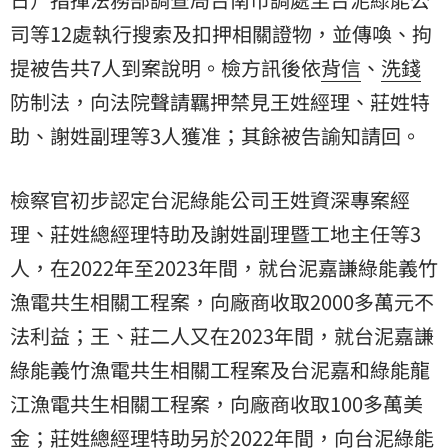
司
等12處執行搜索及扣押相關證物，並傳喚、拘
提被告共7人到案說明。檢方訊後依
背信
、
洗錢
防制法，向法院聲請羈押禁見王姓經理、莊姓特
助、謝姓副理等3人獲准；其餘被告諭知請回。
檢察官初步認定台泥綠能公司王姓資深專案經
理、莊姓總經理特助及謝姓副理暨工地主任等3
人，在2022年至2023年間，就台泥嘉謙綠能義竹
漁電共生相關工程案，向廠商收取2000多萬元不
法利益；王、莊二人又在2023年間，就台泥嘉謙
綠能義竹漁電共生相關工程案及台泥嘉和綠能龍
江漁電共生相關工程案，向廠商收取100多萬美
金；莊姓總經理特助另於2022年間，向台泥綠能