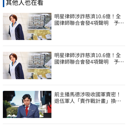
其他人也在看
明星律師涉詐慈濟10.6億！全
國律師聯合會發4項聲明 予以
最嚴厲譴責
明星律師涉詐慈濟10.6億！全
國律師聯合會發4項聲明 予以
最嚴厲譴責
前主播馬德涉吸收國軍賣密！
退伍軍人「賣作戰計畫」換虛
擬幣遭起訴