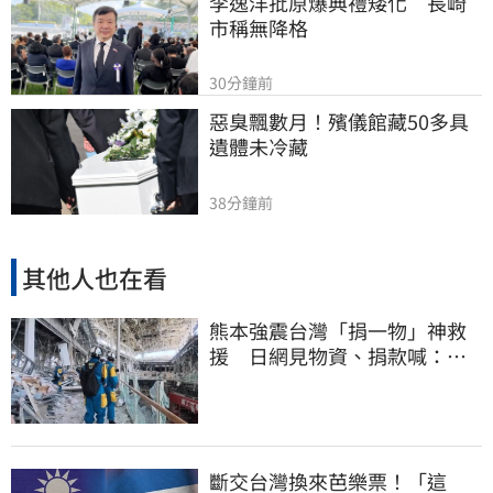
李逸洋批原爆典禮矮化　長崎
市稱無降格
30分鐘前
惡臭飄數月！殯儀館藏50多具
遺體未冷藏
38分鐘前
其他人也在看
熊本強震台灣「捐一物」神救
援 日網見物資、捐款喊：給
台灣統治算了
斷交台灣換來芭樂票！「這