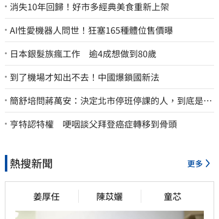
消失10年回歸！好市多經典美食重新上架
AI性愛機器人問世！狂塞165種體位售價曝
日本銀髮族瘋工作 逾4成想做到80歲
到了機場才知出不去！中國爆鎖國新法
簡舒培問蔣萬安：決定北市停班停課的人，到底是台
北市長，還是氣象署？
亨特認特權 哽咽談父拜登癌症轉移到骨頭
熱搜新聞
更多
姜厚任
陳苡孋
童芯