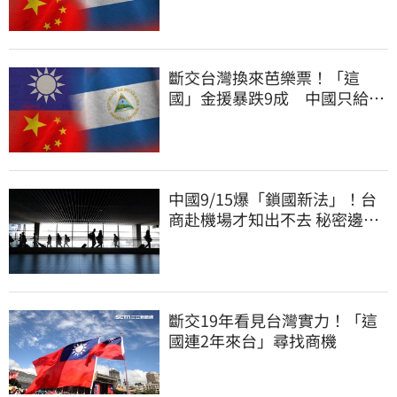
斷交台灣換來芭樂票！「這
國」金援暴跌9成 中國只給26
萬
中國9/15爆「鎖國新法」！台
商赴機場才知出不去 秘密邊控
合法化
斷交19年看見台灣實力！「這
國連2年來台」尋找商機