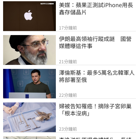
美媒：蘋果正測試iPhone用長
鑫存儲晶片
17分鐘前
伊朗最高領袖行蹤成謎　國營
媒體曝這件事
21分鐘前
澤倫斯基：最多5萬名北韓軍人
將部署至俄
22分鐘前
婦被告知罹癌！摘除子宮卵巢
「根本沒病」
23分鐘前