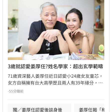
3歲就認愛姜厚任?姓名學家：超出玄學範疇
71歲資深藝人姜厚任近日認愛小24歲女友童芯，
女方自稱擁有台大高學歷且兩人有39年緣分，引
發熱議。隨後女方過往背景遭網友起底，包括多
-55分鐘前
重姓名及婚史遭質疑，網友紛紛提醒姜厚任防
騙。姓名學家吳睿穎指出，女方成年後兩度改姓
恐有違反姓名條例疑慮，且其自稱三歲即認定對
獨／姜厚任認愛後談身後
姜厚任揭「和女