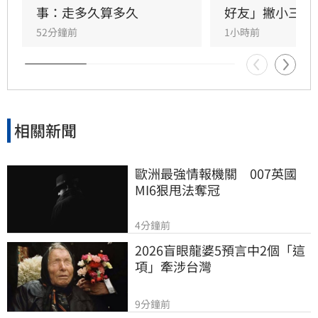
方為老公的說法邏輯矛盾。吳睿穎直言，這段戀
事：走多久算多久
好友」撇小三傳
情的人設背景過於離奇，已完全超出玄學範疇，
52分鐘前
1小時前
引發各界對女方真實動機的廣泛討論，這段戀情
也因此成為近期演藝圈備受矚目的焦點話題。
相關新聞
歐洲最強情報機關　007英國
MI6狠甩法奪冠
4分鐘前
2026盲眼龍婆5預言中2個「這
項」牽涉台灣
9分鐘前