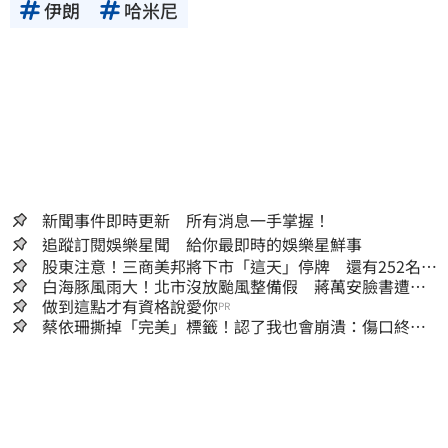
伊朗
哈米尼
新聞事件即時更新 所有消息一手掌握！
追蹤訂閱娛樂星聞 給你最即時的娛樂星鮮事
股東注意！三商美邦將下市「這天」停牌 還有252名千
張大戶
白海豚風雨大！北市沒放颱風整備假 蔣萬安臉書遭網
友灌爆：標準在哪？
做到這點才有資格說愛你
PR
蔡依珊撕掉「完美」標籤！認了我也會崩潰：傷口終究
會癒合