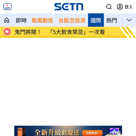
登入
即時
颱風動態
台股怎投資
國際
熱門
影音
標秘
鬼門將開！ 「5大飲食禁忌」一次看
美媒：