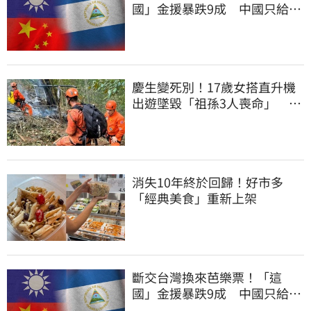
國」金援暴跌9成 中國只給26
萬
慶生變死別！17歲女搭直升機
出遊墜毀「祖孫3人喪命」 家
屬看新聞才知
消失10年終於回歸！好市多
「經典美食」重新上架
斷交台灣換來芭樂票！「這
國」金援暴跌9成 中國只給26
萬