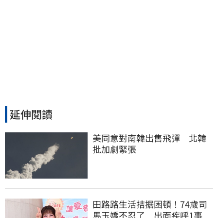
延伸閱讀
美同意對南韓出售飛彈　北韓
批加劇緊張
田路路生活拮据困頓！74歲司
馬玉嬌不忍了 出面疾呼1事