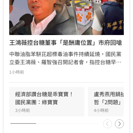
王鴻薇控台糖董事「是酬庸位置」市府回嗆
中聯油脂苯駢芘超標毒油事件持續延燒，國民黨
立委王鴻薇、羅智強召開記者會，指控台糖早在
五月即知情卻隱匿不報，並質疑台糖董事會淪為
1小時前
民進黨酬庸工具，點名多位董事背景與綠營關係
密切。對此，高雄市政府發言人符瑋玲嚴正駁
回，強調陳其邁市長未曾推薦台糖人事，呼籲勿
經濟部讚台糖是乖寶寶！
盧秀燕甩鍋扯台
惡意抹黑。同時，高市府反擊指出王鴻薇曾收受
國民黨團：綠寶寶
哲「2問題」打
遭重罰的南僑油脂政治獻金，質疑其發言動機。
3小時前
4小時前
雙方陣營針對台糖人事布局與食安通報責任展開
激烈政治攻防，事件背後的政治角力與食安疑雲