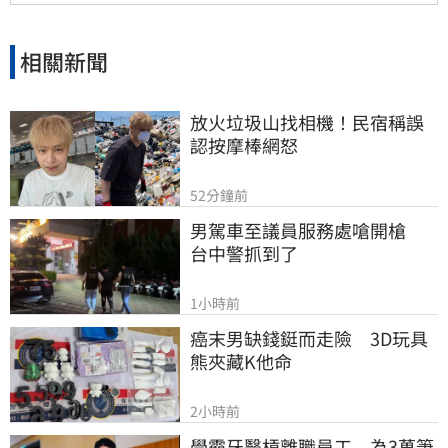
恐將持續擴大，民眾對於食安把關的信任度亦備
受挑戰。
相關新聞
放火垃圾山找相機！民宿稱誤
認按摩棒網怒
52分鐘前
男駕車至議員服務處嗆開槍　
台中警抓到了
1小時前
癌末男缺錢鋌而走險　3D玩具
熊夾藏K他命
2小時前
學霸牙醫槓離職員工　為3萬筆