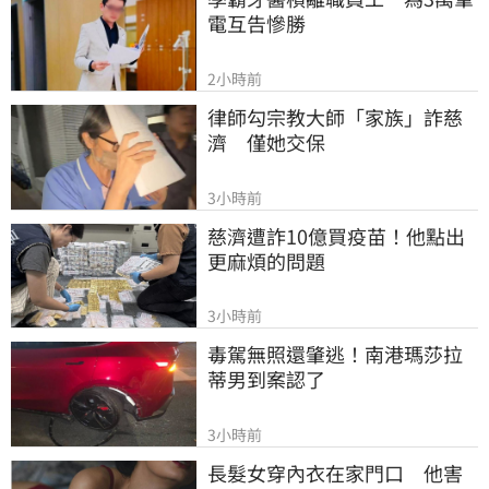
電互告慘勝
2小時前
律師勾宗教大師「家族」詐慈
濟　僅她交保
3小時前
慈濟遭詐10億買疫苗！他點出
更麻煩的問題
3小時前
毒駕無照還肇逃！南港瑪莎拉
蒂男到案認了
3小時前
長髮女穿內衣在家門口　他害