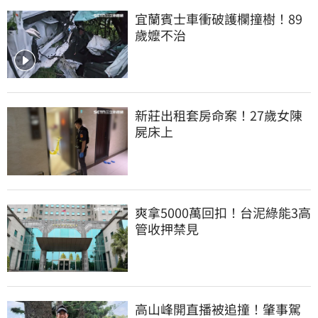
宜蘭賓士車衝破護欄撞樹！89
歲嬤不治
新莊出租套房命案！27歲女陳
屍床上
爽拿5000萬回扣！台泥綠能3高
管收押禁見
高山峰開直播被追撞！肇事駕