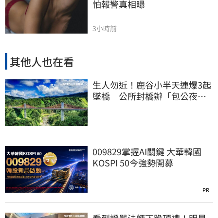
怕報警真相曝
3小時前
其他人也在看
生人勿近！鹿谷小半天連爆3起
墜橋 公所封橋辦「包公夜
審」替亡魂伸冤
009829掌握AI關鍵 大華韓國
KOSPI 50今強勢開募
PR
看到證嚴法師下跪頂禮！明星