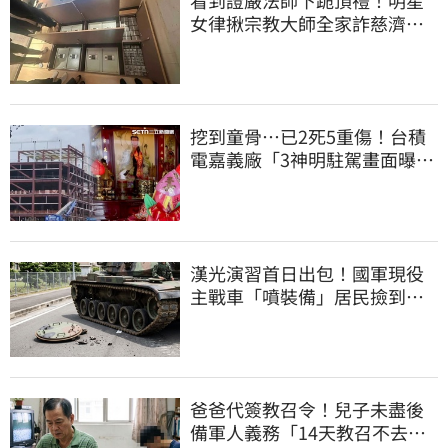
女律揪宗教大師全家詐慈濟…
全家爽睡黃金堆
挖到童骨…已2死5重傷！台積
電嘉義廠「3神明駐駕畫面曝
光」
漢光演習首日出包！國軍現役
主戰車「噴裝備」居民撿到零
件…軍方說話了
爸爸代簽教召令！兒子未盡後
備軍人義務「14天教召不去」