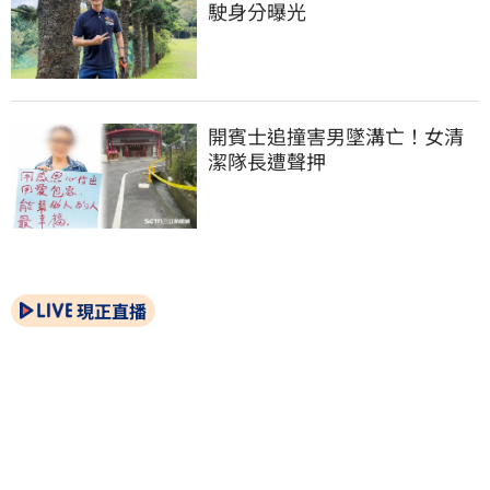
駛身分曝光
開賓士追撞害男墜溝亡！女清
潔隊長遭聲押
現正直播