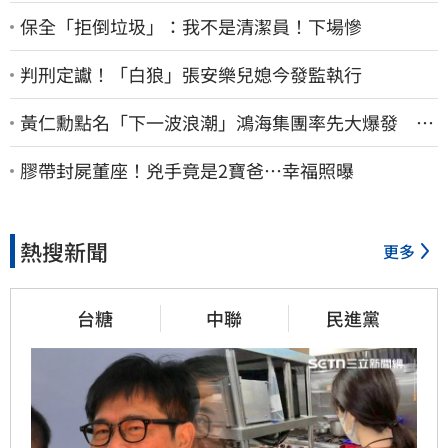
保全「拒倒垃圾」：我不是清潔員！下場慘
判刑定讞！「白狼」張安樂兒媳今發監執行
黃仁勳點名「下一波浪潮」鴻海集團率先大爆發 台
股這族群全面噴出
膠帶封屍董座！兇手竟是2寶爸…幸福照曝
熱搜新聞
更多
台糖
中聯
民進黨