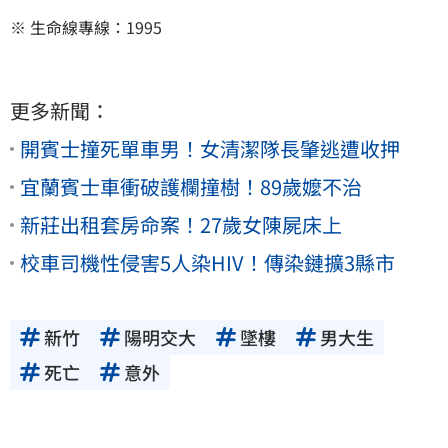
※ 生命線專線：1995
更多新聞：
開賓士撞死單車男！女清潔隊長肇逃遭收押
宜蘭賓士車衝破護欄撞樹！89歲嬤不治
新莊出租套房命案！27歲女陳屍床上
校車司機性侵害5人染HIV！傳染鏈擴3縣市
新竹
陽明交大
墜樓
男大生
死亡
意外