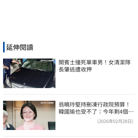
延伸閱讀
開賓士撞死單車男！女清潔隊
長肇逃遭收押
翁曉玲堅持刪凍行政院預算！
韓國瑜也受不了：今年剩4個月
你思考一下
(2026年02月28日)