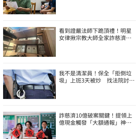
換3個月刑期
看到證嚴法師下跪頂禮！明星
女律揪宗教大師全家詐慈濟…
全家爽睡黃金堆
我不是清潔員！保全「拒倒垃
圾」上班3天被炒 找法院討公
道結果出爐
詐慈濟10億破案關鍵！提領上
億現金觸發「大額通報」神鬼
律師遭擊落內幕