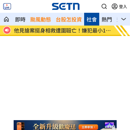
登入
即時
颱風動態
台股怎投資
社會
熱門
影音
12
扣款人數狂增4成 國泰小龍基金布局曝光
車是我
費