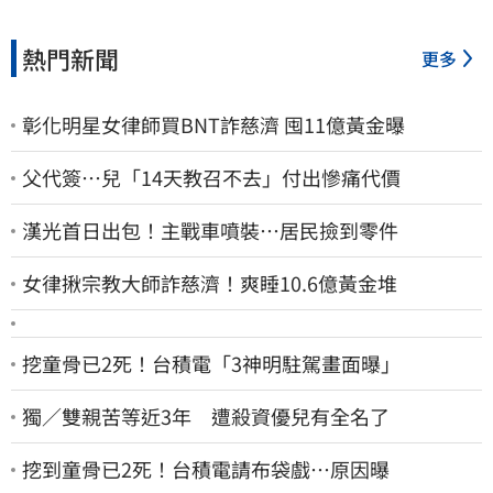
熱門新聞
更多
彰化明星女律師買BNT詐慈濟 囤11億黃金曝
父代簽…兒「14天教召不去」付出慘痛代價
漢光首日出包！主戰車噴裝…居民撿到零件
女律揪宗教大師詐慈濟！爽睡10.6億黃金堆
挖童骨已2死！台積電「3神明駐駕畫面曝」
獨／雙親苦等近3年 遭殺資優兒有全名了
挖到童骨已2死！台積電請布袋戲…原因曝