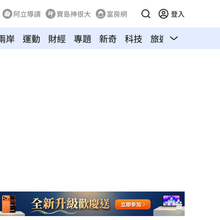
阿立導讀
寶島神很大
富房網
登入
兩岸
運動
財經
專題
新奇
科技
旅遊
汽車
寵物