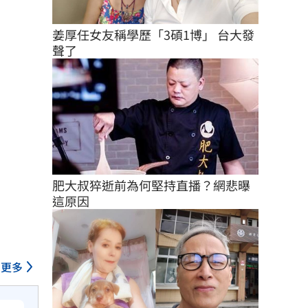
姜厚任女友稱學歷「3碩1博」 台大發
聲了
肥大叔猝逝前為何堅持直播？網悲曝
這原因
更多