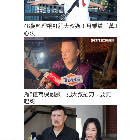
46歲料理網紅肥大叔逝！月業績千萬3
心法
為5億商機翻臉　肥大叔插刀：要死一
起死