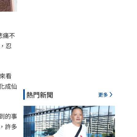
悲痛不
，忍
來看
化成仙
熱門新聞
更多
到的事
，許多