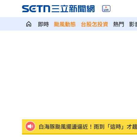
即時
颱風動態
台股怎投資
熱門
影
獨／海外遊學增強外語 台人夯英、美
長尾獼猴失控狂襲居民！官方追查異常
伊波拉失控！專家憂病毒恐已突變
00:23
飲料空盒找嘸地方丟 騎車咬著遭攔查
63歲章小蕙吐露心聲：後悔當年嫁給鍾
白海豚颱風擺盪逼近！雨到「這時」才