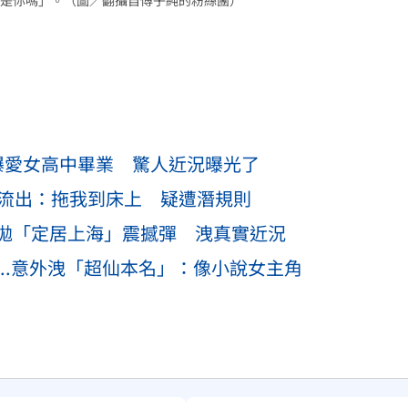
是你嗎」。（圖／翻攝自傅子純的粉絲團）
曝愛女高中畢業 驚人近況曝光了
息流出：拖我到床上 疑遭潛規則
拋「定居上海」震撼彈 洩真實近況
..意外洩「超仙本名」：像小說女主角