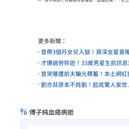
傅子純頭七有蝴蝶停玻璃窗，遺孀悲喊：「老公
更多新聞：
昔帶3個月女兒入獄！資深女星喜
才爆過勞猝逝！33歲男星生前訊
昔哭曝遭前夫騙光積蓄！本土網紅
劉亦菲原本不姓劉！起底驚人家世.
傅子純血癌病逝