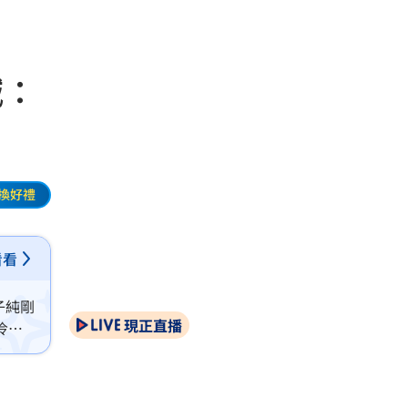
喊：
換好禮
看看
子純剛
現正直播
伶報