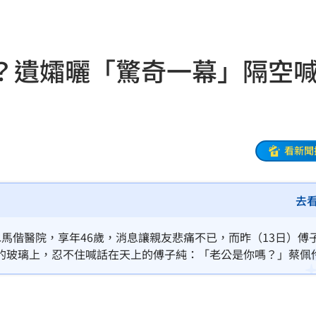
懂事
00:12
？遺孀曬「驚奇一幕」隔空
打點
23:59
23:53
:48
看新聞
哭了
23:36
去
23:34
:33
馬偕醫院，享年46歲，消息讓親友悲痛不已，而昨（13日）傅
的玻璃上，忍不住喊話在天上的傅子純：「老公是你嗎？」蔡佩
開嗆
23:33
程曝
23:26