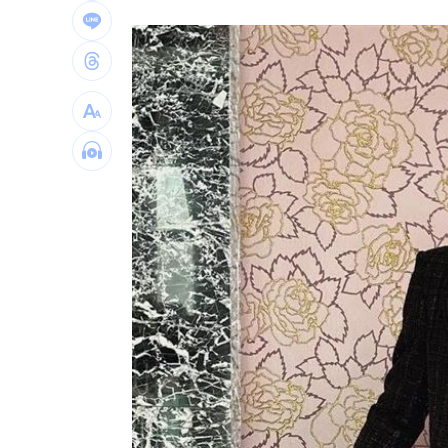
兆基前董座聲押禁見 林佑任200萬交保
橘貓「阿咪」離家百天 主人祭20萬元
跨縣市「送肉粽」碰音樂節！遊客正面
挺蘇巧慧！回顧蔡英文新北寫下1驚人紀
台灣彩券開獎直播中
20:31
LIVE三立+24小時直播
15:27
三立iNEWS新聞台線上直播
18:00
商場戰國來臨 台中「頂奢大道」逐漸
台彩父親節推新刮刮樂千萬頭獎超「爸
「拍片人的多重宇宙」職涯論壇9/12登