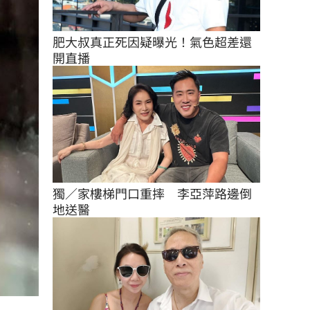
肥大叔真正死因疑曝光！氣色超差還
開直播
獨／家樓梯門口重摔　李亞萍路邊倒
地送醫