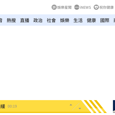
娛樂星聞
iNEWS
祝你健康
音
熱搜
直播
政治
社會
娛樂
生活
健康
國際
、加
00:31
原因
00:26
槓警
00:23
鎮濤
00:22
趨緩
00:19