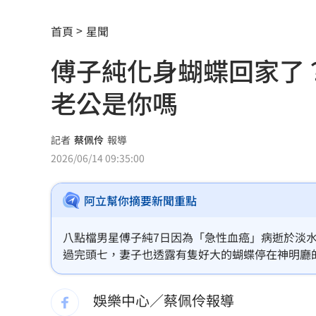
最遺憾童年記憶空白 禹菡：當年真不
首頁
星聞
每股配12.8元的它 Ｑ2營收曝光
00:00
傅子純化身蝴蝶回家了
連續2場安打！ 林安可掃二壘打貢獻1
老公是你嗎
歐洲避暑天堂失守！地中海熱到像溫泉
3歲米格魯偷吃軟糖 被催吐後好有戲
23
記者
蔡佩伶
報導
2026/06/14 09:35:00
獨／北勢棒球隊穿破鞋拚冠軍 台僑看
阿立幫你摘要新聞重點
南港Lalaport鷹架坍塌！3櫃位暫停營業
疊單計薪遭控違法 UberEats都說了
23
八點檔男星傅子純7日因為「急性血癌」病逝於淡水
過完頭七，妻子也透露有隻好大的蝴蝶停在神明廳
北市教育局再喊虐童案遭渲染！林月琴
導
娛樂中心／蔡佩伶報導
白海豚「一路搖擺」！週末各地風雨時