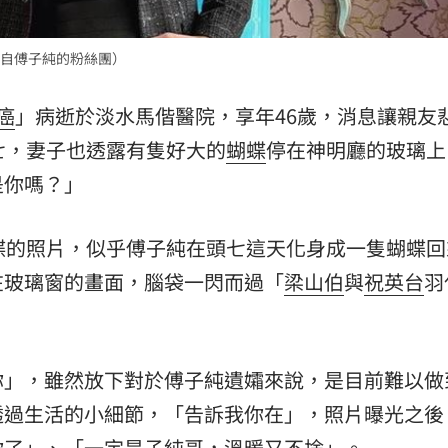
熱潮
10:00
自傅子純的粉絲團）
15
癌
」病逝於淡水馬偕醫院，享年46歲，消息讓親友
七，妻子也透露有隻好大的
蝴蝶
停在神明廳的玻璃上
是你嗎？」
蝶的照片，似乎傅子純在頭七這天化身成一隻蝴蝶回
在玻璃窗的畫面，腦袋一閃而過「
梁山伯
與
祝英台
羽
你」，雖然放下對於傅子純遺孀來說，是目前難以做
透過生活的小細節，「告訴我你在」，照片曝光之後
你了」、「一定是子純哥，溫暖又不捨」。