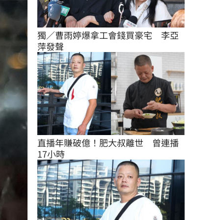
獨／曹雨婷爆拿工會錢買豪宅　李亞
萍發聲
直播年賺破億！肥大叔離世　曾連播
17小時