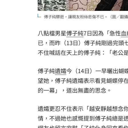
8國球員齊聚高雄 Formosa 7s掀足球
傅子純驟逝，讓親友粉絲悲傷不已。（圖／翻攝
理想混蛋號召粉絲跨海追星吃美食！
18:
八點檔男星
傅子純
7日因為「急性
血
已，而昨（13日）傅子純剛過完頭
不住喊話在天上的傅子純：「老公
傅子純
遺孀
今（14日）一早曬出蝴
望她，傅子純遺孀表示看見蝴蝶停
的一幕」，道出無盡的思念。
遺孀更忍不住表示「越安靜越想念
情，不過她也感慨提到傅子純總是
網友也留言安慰「子純化身回來看