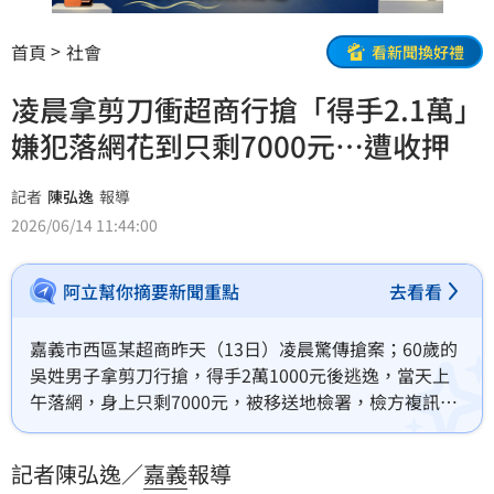
首頁
社會
看新聞換好禮
凌晨拿剪刀衝超商行搶「得手2.1萬」
嫌犯落網花到只剩7000元…遭收押
記者
陳弘逸
報導
2026/06/14 11:44:00
阿立幫你摘要新聞重點
去看看
嘉義市西區某超商昨天（13日）凌晨驚傳搶案；60歲的
吳姓男子拿剪刀行搶，得手2萬1000元後逃逸，當天上
午落網，身上只剩7000元，被移送地檢署，檢方複訊
後，將他依加重強盜罪，聲押獲准。
記者陳弘逸／
嘉義
報導