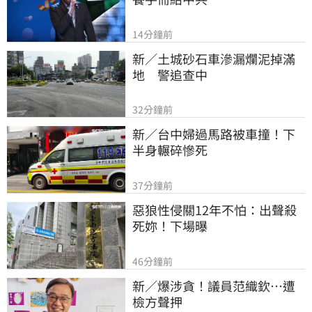
14分鐘前
新／土城砂石車滲漏爛泥掉滿
地　警追查中
32分鐘前
新／台中婦過馬路被車撞！下
半身輾碎慘死
37分鐘前
惡狼性侵關12年不怕：出聲殺
死妳！下場曝
46分鐘前
新／爆涉貪！議員范織欽…遭
檢方聲押