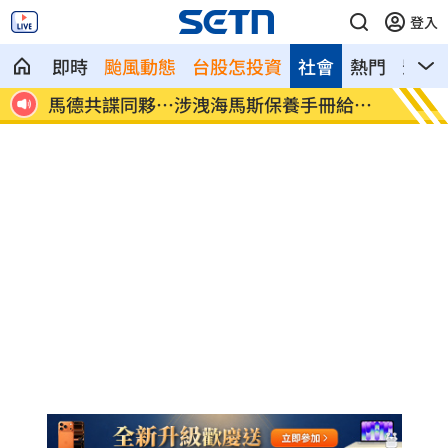
登入
即時
颱風動態
台股怎投資
社會
熱門
影音
被通
馬德共諜同夥…涉洩海馬斯保養手冊給中
世紀民
共