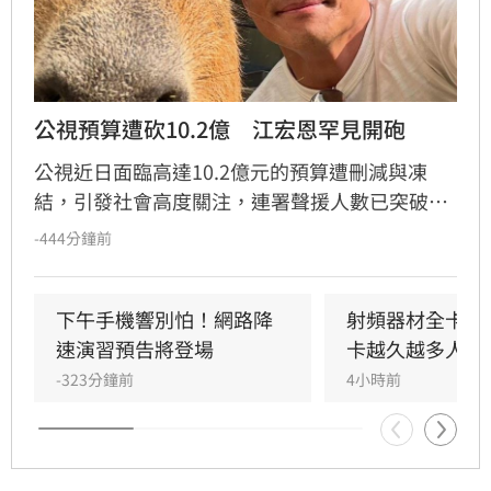
公視預算遭砍10.2億　江宏恩罕見開砲
公視近日面臨高達10.2億元的預算遭刪減與凍
結，引發社會高度關注，連署聲援人數已突破15
萬人。藝人江宏恩日前針對「董事長樂團」林大
-444分鐘前
鈞質疑藍白立委問政表現的貼文，在留言區以
「有！砍國防和公視預算」六字反諷回應，犀利
言論迅速掀起網友熱議。江宏恩過去憑藉經典八
下午手機響別怕！網路降
射頻器材全卡關 
點檔《飛龍在天》走紅，此次對於公共議題的直
速演習預告將登場
卡越久越多人受
率表態，不僅吸引大批粉絲按讚支持，也讓外界
-323分鐘前
4小時前
關注到他平時在社群平台對時事議題的鮮明立
場。此事件反映出公視預算爭議已從立法院延燒
至演藝圈，持續引發大眾對於媒體自主與公共資