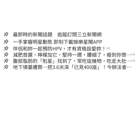
最即時的新聞話題 追蹤訂閱三立新聞網
一手掌握明星動態 即刻下載娛樂星聞APP
伴侶和妳一起預防HPV，才有資格說愛妳！
PR
減肥首選，檸檬加它，堅持一週，腰細了，瘦到你懷疑
PR
人生
腹部脂肪的「剋星」找到了，常吃這幾物，吃走大肚
PR
囊，瘦出小蠻腰
地下墳墓遷葬…挖3.6米深「已見400座」！今辦法會安
撫祖先