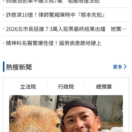
88歲翁罰單不繳欠稅7萬 祖產險遭法拍
詐慈濟10億！律師驚揭陳時中『根本先知』
2026北市長挺誰？3萬人投票最終結果出爐 她驚
喊：蔣萬安真該緊張了
精神科名醫驚爆性侵！逼男病患跪地硬上
熱搜新聞
更多
立法院
行政院
總預算