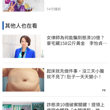
54分鐘前
其他人也在看
女律師為何能騙到慈濟10億？
豪宅藏158公斤黃金 李怡貞驚
曝背後身分
起床就先做件事，沒三天小腹
就不見了! 肚子一天天變小！
PR
詐慈濟10億破案關鍵！提領上
億現金觸發「大額通報」神鬼