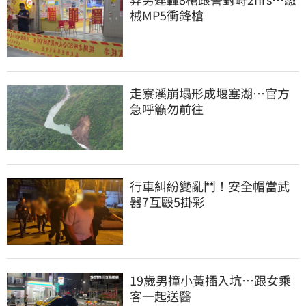
械MP5衝鋒槍
走寮溪崩塌形成堰塞湖…官方
急呼籲勿前往
行車糾紛變亂鬥！安全帽當武
器7互毆5掛彩
19歲男撞小黃插入坑…跟女乘
客一起送醫