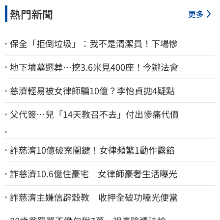
熱門新聞
更多
保全「拒倒垃圾」：我不是清潔員！下場慘
地下墳墓遷葬…挖3.6米見400座！今辦法會
慈濟輕易被女律師騙10億？李怡貞拋4疑點
父代簽…兒「14天教召不去」付出慘痛代價
詐慈濟10億破案關鍵！女律頻繁1動作露餡
詐慈濟10.6億住豪宅 女律師豪奢生活曝光
詐慈濟主嫌信辟穀教 收押全破功嗑光便當