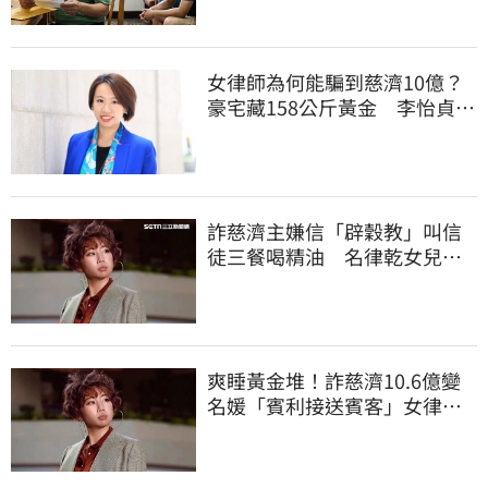
女律師為何能騙到慈濟10億？
豪宅藏158公斤黃金 李怡貞驚
曝背後身分
詐慈濟主嫌信「辟穀教」叫信
徒三餐喝精油 名律乾女兒卻
吃鮑魚喝紅酒
爽睡黃金堆！詐慈濟10.6億變
名媛「賓利接送賓客」女律師
超奢華生活曝光