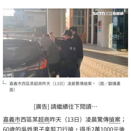
嘉義市西區某超商昨天（13日）凌晨驚傳搶案。（圖／翻攝畫
面）
[廣告] 請繼續往下閱讀…
嘉義市
西區某
超商
昨天（13日）凌晨驚傳
搶案
；
60歲的吳姓男子拿
剪刀
行搶，得手2萬1000元後