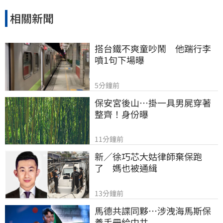
源運用的廣泛討論。
相關新聞
搭台鐵不爽童吵鬧　他踹行李
噴1句下場曝
5分鐘前
保安宮後山…掛一具男屍穿著
整齊！身份曝
11分鐘前
新／徐巧芯大姑律師棄保跑
了　媽也被通緝
13分鐘前
馬德共諜同夥…涉洩海馬斯保
養手冊給中共