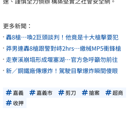
速、謹慎全力偵辦 構築堅實之社會安全網。
更多新聞：
轟8槍…喚2巨頭談判！他竟是十大槍擊要犯
莽男連轟8槍跟警對峙2hrs…繳械MP5衝鋒槍
走寮溪崩塌形成堰塞湖…官方急呼籲勿前往
新／鋼鐵廠傳爆炸！駕駛目擊爆炸瞬間傻眼
嘉義
嘉義市
剪刀
搶案
超商
收押