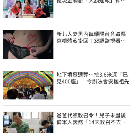
律師遭擊落內幕
新北人妻黑內褲曬陽台竟遭惡
意噴體液掛回！怒調監視器竟
是老公爺爺所為
地下墳墓遷葬…挖3.6米深「已
見400座」！今辦法會安撫祖先
爸爸代簽教召令！兒子未盡後
備軍人義務「14天教召不去」
換3個月刑期