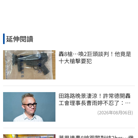
延伸閱讀
轟8槍…喚2巨頭談判！他竟是
十大槍擊要犯
田路路晚景淒涼！許常德開轟
工會理事長曹雨婷不忍了：別
只包紅包慰問
(2026年08月06日)
莽男連轟8槍跟警對峙2hrs…繳