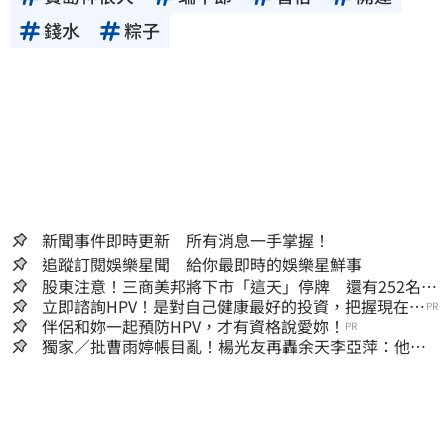
錢水
粽子
新聞事件即時更新 所有消息一手掌握！
追蹤訂閱娛樂星聞 給你最即時的娛樂星鮮事
股東注意！三商美邦將下市「這天」停牌 還有252名千
張大戶
立即諮詢HPV！是對自己健康最好的投資，把握現在不
PR
嫌晚！
伴侶和妳一起預防HPV，才有資格說愛妳！
PR
獨家／批曹雨婷帳目亂！楊光友再轟余天李亞萍：他們
工會跟演藝圈沒關