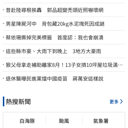
昔赴陸尋根挨轟 郭品超變禿頭近照嚇壞網
男星陳屍河中 背包藏20kg水泥塊死因成謎
蔡依珊撕掉完美標籤 首度認：我也會崩潰
這些縣市豪、大雨下到晚上 3地方大豪雨
狠父母拿走補助離家8月！13子女擠10坪屋垃圾滿地
驚見幼童深夜遊蕩
退休醫曝民進黨擋中國疫苗 蔣萬安這樣說
熱搜新聞
更多
白海豚
颱風
氣象署