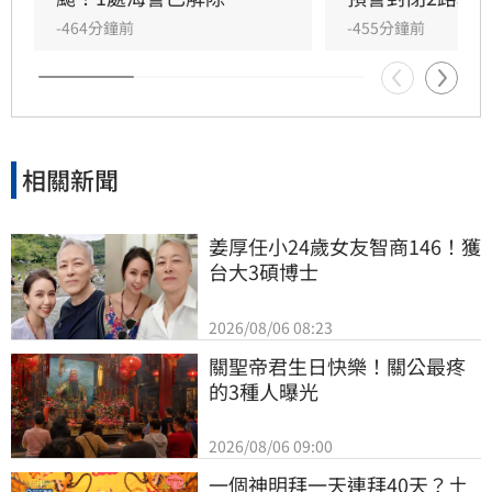
雨，務必檢查家中老舊設施，預防墜落危險，並
-464分鐘前
-455分鐘前
注意午後天氣變化，盡量避免前往山區活動以確
保安全。
相關新聞
姜厚任小24歲女友智商146！獲
台大3碩博士
2026/08/06 08:23
關聖帝君生日快樂！關公最疼
的3種人曝光
2026/08/06 09:00
一個神明拜一天連拜40天？土