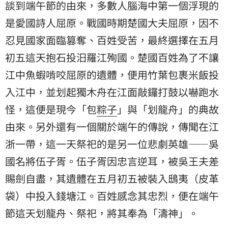
談到端午節的由來，多數人腦海中第一個浮現的
是愛國詩人屈原。戰國時期楚國大夫屈原，因不
忍見國家面臨篡奪、百姓受苦，最終選擇在五月
初五這天抱石投汨羅江殉國。楚國百姓為了不讓
江中魚蝦啃咬屈原的遺體，便用竹葉包裹米飯投
入江中，並划起獨木舟在江面敲鑼打鼓以嚇跑水
怪，這便是現今「包
粽子
」與「划龍舟」的典故
由來。另外還有一個關於端午的傳說，傳聞在江
浙一帶，這一天祭祀的是另一位悲劇英雄——吳
國名將伍子胥。伍子胥因忠言逆耳，被吳王夫差
賜劍自盡，其遺體在五月初五被裝入鴟夷（皮革
袋）中投入錢塘江。百姓感念其忠烈，便在端午
節這天划龍舟、祭祀，將其奉為「濤神」。