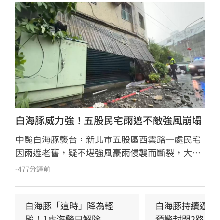
白海豚威力強！五股民宅雨遮不敵強風崩塌
中颱白海豚襲台，新北市五股區西雲路一處民宅
因雨遮老舊，疑不堪強風豪雨侵襲而斷裂，大量
磚石與殘骸掉落街頭，所幸未釀人員傷亡。蘆洲
-477分鐘前
警方獲報後緊急拉起封鎖線並實施交管，後續將
由屋主及相關單位處理。氣象粉專指出，白海豚
影響於今日上午最劇，氣象署針對北台灣及中部
白海豚「這時」降為輕
白海豚持續逼近
山區發布豪雨特報，提醒民眾留意強風及劇烈降
颱！1處海警已解除
預警封閉2路段