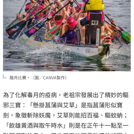
龍舟比賽。（圖／CANVA製作）
為了化解毒月的疫病，老祖宗發展出了精妙的驅
邪三寶：「懸掛菖蒲與艾草」是指菖蒲形似寶
劍，象徵斬除妖魔，艾草則能招百福、驅蚊蚋；
「飲雄黃酒與取午時水」則是在正午十一點至一