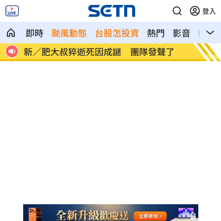
登入
即時
颱風動態
台股怎投資
熱門
影音
熱搜
L崩
新／肥大叔猝逝死因成謎 團隊發聲了
白海豚