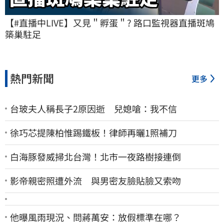
【#直播中LIVE】又見＂孵蛋＂? 路口監視器直播斑鳩
築巢駐足
熱門新聞
更多
台玻夫人稱長子2原因逝 兒媳嗆：我不信
徐巧芯提陳柏惟踢鐵板！律師再曬1照補刀
白海豚發威掃北台灣！北市一夜路樹接連倒
影帝親密照遭外流 與男密友臉貼臉又索吻
他曝風雨現況、問蔣萬安：放假標準在哪？