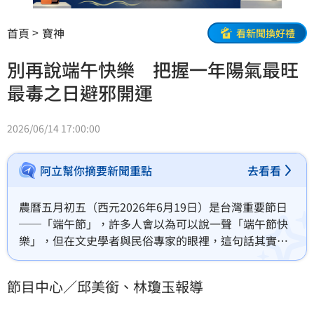
首頁
寶神
看新聞換好禮
別再說端午快樂 把握一年陽氣最旺
最毒之日避邪開運
2026/06/14 17:00:00
阿立幫你摘要新聞重點
去看看
農曆五月初五（西元2026年6月19日）是台灣重要節日
──「端午節」，許多人會以為可以說一聲「端午節快
樂」，但在文史學者與民俗專家的眼裡，這句話其實並
不對味。這一天，更適合彼此道一聲「端午安康」。追
溯歷史，農曆五月在古代被視為「惡月」或「毒月」，
節目中心／邱美銜、林瓊玉報導
此時正值仲夏之交，氣候轉趨濕熱，蚊蟲蒼蠅滋生，疫
病與傳染病極易大規模蔓延。