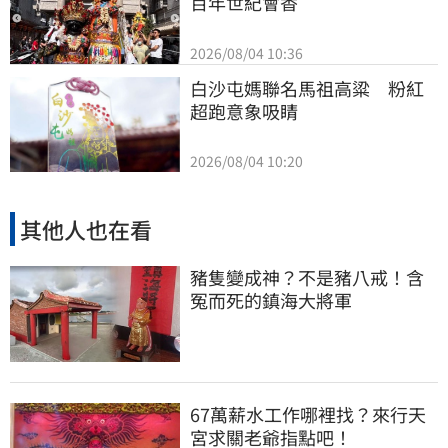
百年世紀會香
2026/08/04 10:36
白沙屯媽聯名馬祖高粱　粉紅
超跑意象吸睛
2026/08/04 10:20
其他人也在看
豬隻變成神？不是豬八戒！含
冤而死的鎮海大將軍
67萬薪水工作哪裡找？來行天
宮求關老爺指點吧！