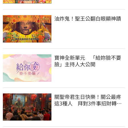
油炸鬼！聖王公翻白眼顯神蹟
寶神全新單元 「給妳臉不要
臉」主持人大公開
關聖帝君生日快樂！關公最疼
這3種人 拜對3件事招財轉運
大賺金山