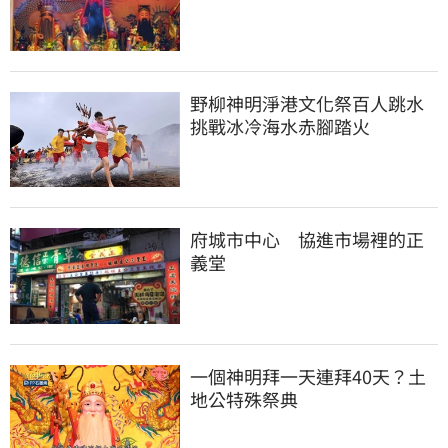
野柳神明淨港文化祭百人跳水
挑戰冰冷海水赤腳踏火
府城市中心 協進市場裡的正
義堂
一個神明拜一天連拜40天？土
地公特殊祭典