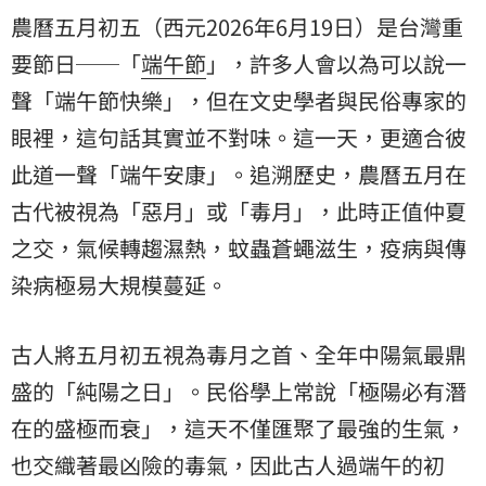
農曆五月初五（西元2026年6月19日）是台灣重
要節日──「
端午節
」，許多人會以為可以說一
聲「端午節快樂」，但在文史學者與民俗專家的
眼裡，這句話其實並不對味。這一天，更適合彼
此道一聲「端午安康」。追溯歷史，農曆五月在
古代被視為「惡月」或「毒月」，此時正值仲夏
之交，氣候轉趨濕熱，蚊蟲蒼蠅滋生，疫病與傳
染病極易大規模蔓延。
古人將五月初五視為毒月之首、全年中陽氣最鼎
盛的「純陽之日」。民俗學上常說「極陽必有潛
在的盛極而衰」，這天不僅匯聚了最強的生氣，
也交織著最凶險的毒氣，因此古人過端午的初