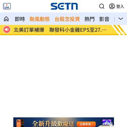
登入
即時
颱風動態
台股怎投資
熱門
影音
熱搜
潮來
北美訂單補爆 聯發科小金雞EPS至27.12
AI和
元