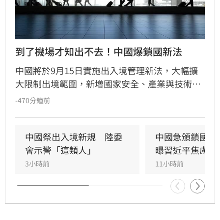
到了機場才知出不去！中國爆鎖國新法
中國將於9月15日實施出入境管理新法，大幅擴
大限制出境範圍，新增國家安全、產業與技術安
全等紅線。最引發爭議的是法規允許官方在不通
-470分鐘前
知當事人的情況下執行邊境管制，形同將「秘密
邊控」就地合法化。法律學者警告，此舉將使人
身自由裁量權完全掌握在官方手中，不僅衝擊外
中國祭出入境新規　陸委
中國急頒鎖國新
商與科技人才，常往返兩岸的台商及企業高管更
會示警「這類人」
曝習近平焦慮2
是高風險群。隨著執法尺度不明，建議相關人士
3小時前
11小時前
須密切關注法規動向，以免在前往機場時才驚覺
被禁止出境，淪為新法祭品，人身安全與營運風
險恐顯著提升。