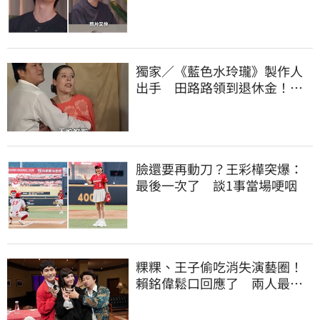
「其實我很清楚」
獨家／《藍色水玲瓏》製作人
出手 田路路領到退休金！隱
忍6年吐內幕
臉還要再動刀？王彩樺突爆：
最後一次了 談1事當場哽咽
粿粿、王子偷吃消失演藝圈！
賴銘偉鬆口回應了 兩人最新
近況曝光