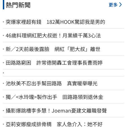
熱門新聞
更多
突爆家裡超有錢 182萬HOOK驚認我是男的
46歲料理網紅肥大叔逝！月業績千萬3心法
新／2天前最後露臉 網紅「肥大叔」離世
田路路窮困 許常德開轟工會理事長曹雨婷
池秋美不忍出手幫田路路 真實暖舉曝光
獨／<水玲瓏>製作出手 田路路領到退休金
攝影爆跳槽李多慧！Joeman憂建文離職發聲
亞莉安娜瘦成排骨精 家人急介入：她不好