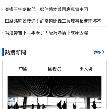
突遭王宇婕取代 鄭仲茵本尊回應真實主因
田路路晚景淒涼！許常德開轟工會理事長曹雨婷不忍
了：別只包紅包慰問
寫運勢書下半年廢了！唐綺陽瘦下來原因曝
熱搜新聞
更多
中國
國務院
出入境