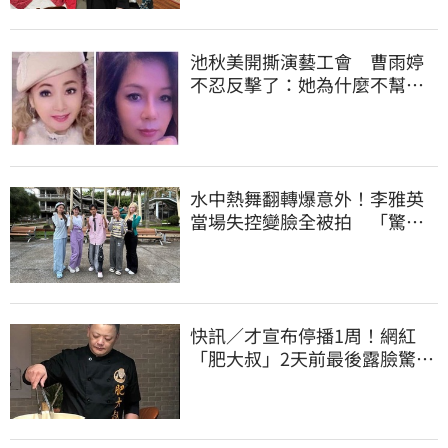
池秋美開撕演藝工會 曹雨婷
不忍反擊了：她為什麼不幫田
路路
水中熱舞翻轉爆意外！李雅英
當場失控變臉全被拍 「驚人
畫面」曝光
快訊／才宣布停播1周！網紅
「肥大叔」2天前最後露臉驚傳
離世 粉專證實