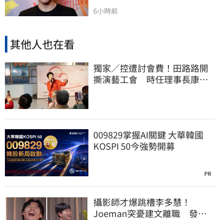
6小時前
其他人也在看
獨家／控遭討會費！田路路開
撕演藝工會 時任理事長康凱
回應了
009829掌握AI關鍵 大華韓國
KOSPI 50今強勢開募
PR
攝影師才爆跳槽李多慧！
Joeman突憂建文離職 發聲