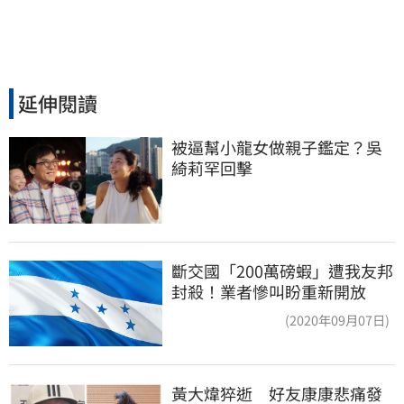
延伸閱讀
被逼幫小龍女做親子鑑定？吳
綺莉罕回擊
斷交國「200萬磅蝦」遭我友邦
封殺！業者慘叫盼重新開放
(2020年09月07日)
黃大煒猝逝　好友康康悲痛發