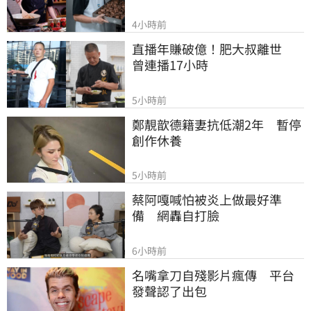
4小時前
直播年賺破億！肥大叔離世　
曾連播17小時
5小時前
鄭靚歆德籍妻抗低潮2年　暫停
創作休養
5小時前
蔡阿嘎喊怕被炎上做最好準
備　網轟自打臉
6小時前
名嘴拿刀自殘影片瘋傳　平台
發聲認了出包