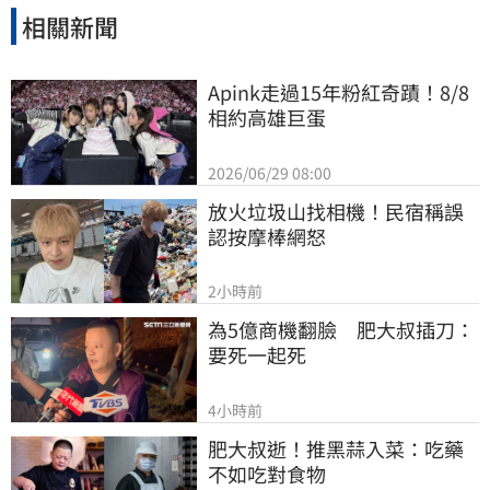
相關新聞
Apink走過15年粉紅奇蹟！8/8
相約高雄巨蛋
2026/06/29 08:00
放火垃圾山找相機！民宿稱誤
認按摩棒網怒
2小時前
為5億商機翻臉　肥大叔插刀：
要死一起死
4小時前
肥大叔逝！推黑蒜入菜：吃藥
不如吃對食物