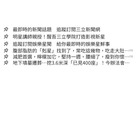
最即時的新聞話題 追蹤訂閱三立新聞網
明星講師親授！醒吾三立學院打造影視新星
追蹤訂閱娛樂星聞 給你最即時的娛樂星鮮事
腹部脂肪的「剋星」找到了，常吃這幾物，吃走大肚
PR
囊，瘦出小蠻腰
減肥首選，檸檬加它，堅持一週，腰細了，瘦到你懷疑
PR
人生
地下墳墓遷葬…挖3.6米深「已見400座」！今辦法會安
撫祖先