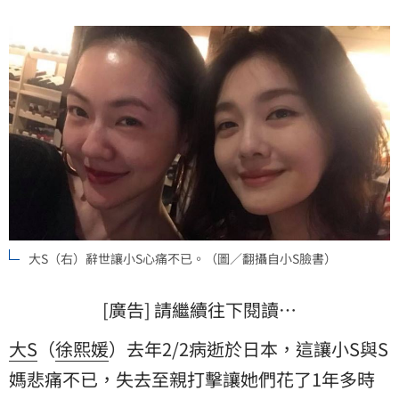
大S（右）辭世讓小S心痛不已。（圖／翻攝自小S臉書）
[廣告] 請繼續往下閱讀…
大S
（
徐熙媛
）去年2/2病逝於日本，這讓小S與S
媽悲痛不已，失去至親打擊讓她們花了1年多時