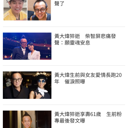
聲了
黃大煒猝逝　柴智屏悲痛發
聲：願靈魂安息
黃大煒生前與女友愛情長跑20
年　催淚照曝
黃大煒猝逝享壽61歲　生前粉
專最後發文曝