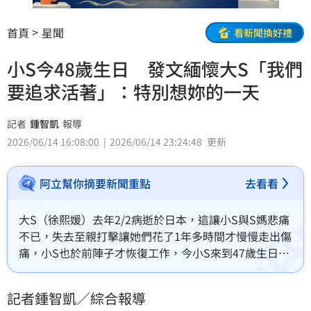
首頁
星聞
看新聞換好禮
小S今48歲生日 發文緬懷大S「我們
要追求活著」：特別想妳的一天
記者
鍾智凱
報導
2026/06/14 16:08:00
2026/06/14 23:24:48
更新
阿立幫你摘要新聞重點
去看看
大S（徐熙媛）去年2/2病逝於日本，這讓小S與S媽悲痛
不已，失去至親打擊讓她們花了1年多時間才慢慢走出傷
痛，小S也於前陣子才恢復工作，今小S來到47歲生日，
她也發文追憶大S。
記者鍾智凱／綜合報導