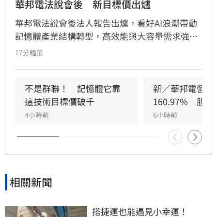
華邦電法說會後　新目標價出爐
華邦電法說會後法人報告出爐，看好AI浪潮帶動
記憶體產業結構轉型，高效能與大容量需求強
勁，推升DRAM與Flash報價持續走揚。華邦電第
17分鐘前
2季獲利亮眼，毛利率衝上66.25%，每股純益達
5.40元。此外，矽電容產能滿載成為新成長引
擎，公司並大幅調升2026年資本支出至395億
不是群聯！　記憶體它靠
新／華邦電營收
元，全力衝刺高雄廠擴產與先進製程。法人分析
這技術目標價破千
160.97%　股
指出，隨AI需求爆發，2027年記憶體供需缺口將
4小時前
6小時前
擴大，華邦電中長線營運看俏，兩家本土券商分
別給予200元及275元目標價，市場對其獲利爆發
力寄予厚望。提醒投資人，投資股票具備風險，
應審慎評估市場波動並自行承擔決策結果。
相關新聞
搭捷運也能遇見小幸運！