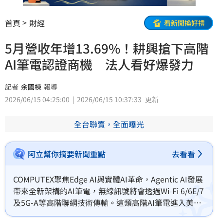
首頁
財經
看新聞換好禮
5月營收年增13.69%！耕興搶下高階
AI筆電認證商機 法人看好爆發力
記者
余國棟
報導
2026/06/15 04:25:00
2026/06/15 10:37:33
更新
全台聯賣，全面曝光
阿立幫你摘要新聞重點
去看看
COMPUTEX聚焦Edge AI與實體AI革命，Agentic AI發展
帶來全新架構的AI筆電，無線訊號將會透過Wi-Fi 6/6E/7
及5G-A等高階聯網技術傳輸。這類高階AI筆電進入美國
市場皆需執行FCC PAG流程，耕興(6146)在此領域市占