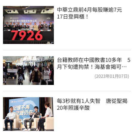
中華立鼎前4月每股賺逾7元　
17日登興櫃！
台籍教師在中國教書10多年 5
月下旬遭拘禁！海基會揭可能
原因
(2023年01月07日)
每3秒就有1人失智　唐從聖揭
20年照護辛酸