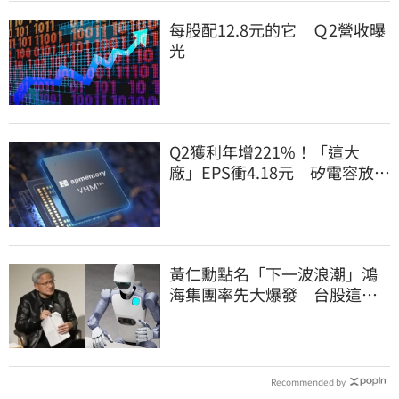
每股配12.8元的它 Ｑ2營收曝
光
Q2獲利年增221%！「這大
廠」EPS衝4.18元 矽電容放量
點燃成長引擎
黃仁勳點名「下一波浪潮」鴻
海集團率先大爆發 台股這族
群全面噴出
Recommended by