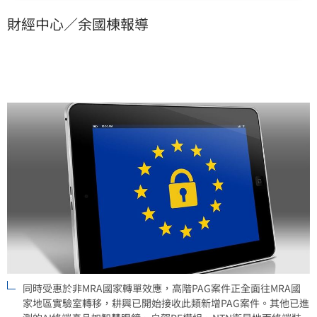
率最高，案件涵蓋美、中、台等品牌廠及ODM廠客戶。
財經中心／余國棟報導
耕興公告2026年5月合併營收為新台幣4.15億元，較去
年同期增加13.69％；累計2026年1至
同時受惠於非MRA國家轉單效應，高階PAG案件正全面往MRA國
家地區實驗室轉移，耕興已開始接收此類新增PAG案件。其他已進