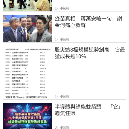
1小時前
疫苗真相！蔣萬安嗆一句　謝
金河痛心發聲
1小時前
股災這8檔規模逆勢創高　它最
猛成長逾10%
1小時前
半導體與綠能雙箭頭！ 「它」
霸氣狂賺
2小時前