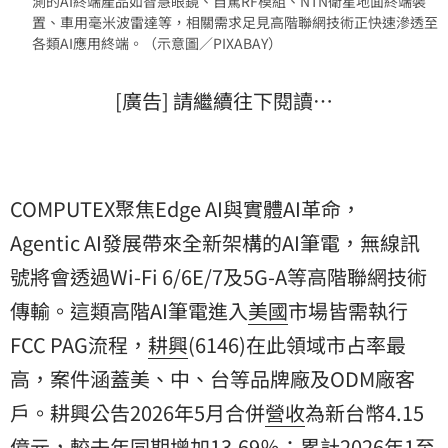
測的AI終端產品如智慧眼鏡、自駕RF模組、NTN衛星地面終端裝
置、車用毫米波雷達等，相關需求足見高階聯網技術正快速滲透至
各類AI應用終端。（示意圖／PIXABAY）
[廣告] 請繼續往下閱讀…
COMPUTEX聚焦Edge AI與實體AI革命，
Agentic AI發展帶來全新架構的AI筆電，無線訊
號將會透過Wi-Fi 6/6E/7及5G-A等高階聯網技術
傳輸。這類高階AI筆電進入
美國
市場皆需執行
FCC PAG流程，
耕興
(6146)在此領域市占率最
高，案件涵蓋美、中、台等品牌廠及ODM廠客
戶。耕興公告2026年5月合併
營收
為新台幣4.15
億元，較去年同期增加13.69％；累計2026年1至