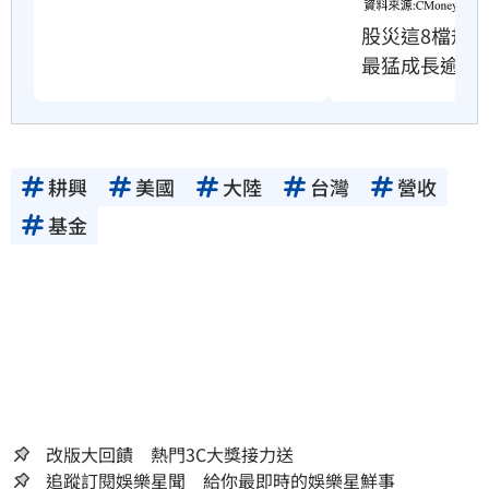
股災這8檔規
最猛成長逾10
耕興
美國
大陸
台灣
營收
基金
改版大回饋 熱門3C大獎接力送
追蹤訂閱娛樂星聞 給你最即時的娛樂星鮮事