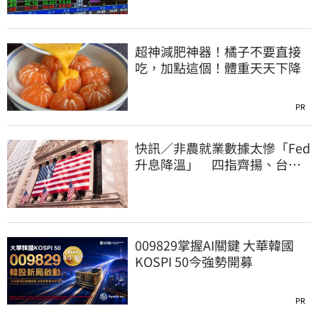
超神減肥神器！橘子不要直接
吃，加點這個！體重天天下降
PR
快訊／非農就業數據太慘「Fed
升息降溫」 四指齊揚、台指
期飆破500點
009829掌握AI關鍵 大華韓國
KOSPI 50今強勢開募
PR