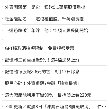
外資開殺第一是它 狠砍5.1萬張股價重挫
杜金龍點名：「這檔權值股」千萬別長抱
下週恐跌破半年線！他：空頭大屠殺剛開始
GPT將取消這項限制 免費版都受惠
記憶體二哥重挫近5%！這4檔逆勢上漲
記憶體每股配8.6元的它 8月17日除息
股民心碎！外資狠殺7金融「這檔最慘」
這大廠產能利用率衝90% 目標價上看220元
不斷更新／虎航8日「沖繩石垣島8航班取消」 仁川