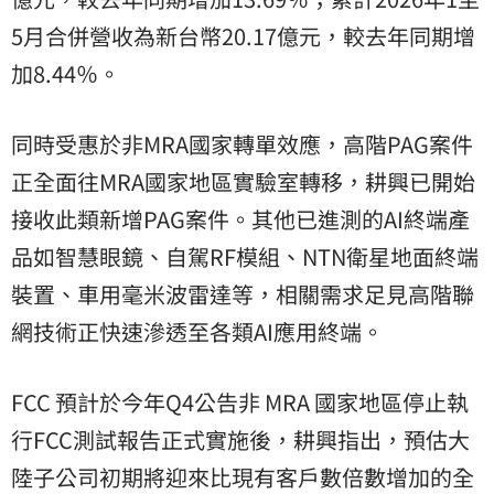
5月合併營收為新台幣20.17億元，較去年同期增
加8.44％。
同時受惠於非MRA國家轉單效應，高階PAG案件
正全面往MRA國家地區實驗室轉移，耕興已開始
接收此類新增PAG案件。其他已進測的AI終端產
品如智慧眼鏡、自駕RF模組、NTN衛星地面終端
裝置、車用毫米波雷達等，相關需求足見高階聯
網技術正快速滲透至各類AI應用終端。
FCC 預計於今年Q4公告非 MRA 國家地區停止執
行FCC測試報告正式實施後，耕興指出，預估
大
陸
子公司初期將迎來比現有客戶數倍數增加的全