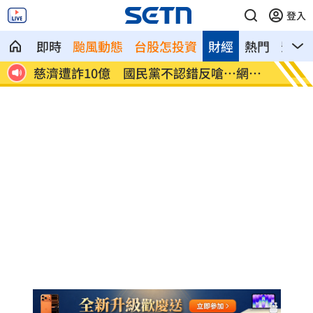
登入
即時
颱風動態
台股怎投資
財經
熱門
影音
襲率
慈濟遭詐10億 國民黨不認錯反嗆⋯網炸
就業意
鍋
高