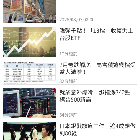
2026/08/03 08:00
強彈千點！「18檔」收復失土
台股ETF
17分鐘前
7月急跌觸底　高含積這幾檔受
益人激增！
32分鐘前
就業意外爆冷！那指漲342點　
標普500新高
54分鐘前
日本銀髮族瘋工作　逾4成想做
到80歲