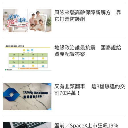
風險來襲高齡保障新解方　靠
它打造防護網
地緣政治誰最抗震　國泰證給
資產配置答案
又有韭菜翻車　 這3檔爆違約交
割7034萬！
盤前／SpaceX上市狂飆19%　