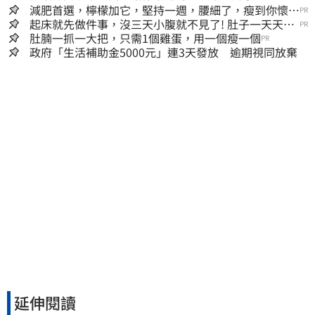
減肥首選，檸檬加它，堅持一週，腰細了，瘦到你懷疑
PR
人生
起床就先做件事，沒三天小腹就不見了! 肚子一天天變
PR
小！
肚腩一抓一大把，只需1個雞蛋，用一個瘦一個
PR
政府「生活補助金5000元」連3天發放 逾期視同放棄
延伸閱讀