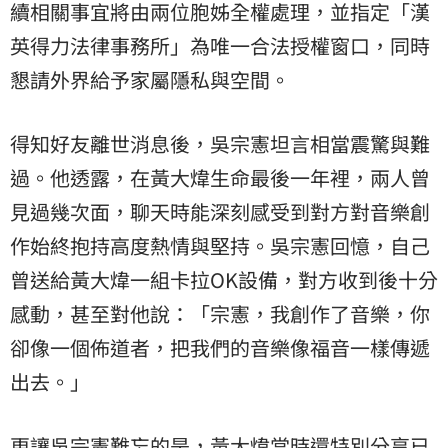
續相關事宜將由兩位胞姊全權處理，並指定「漢
英得力法律事務所」為唯一合法授權窗口，同時
懇請外界給予家屬隱私與空間。
得知好友離世消息後，吳宗憲坦言相當震驚與難
過。他透露，在黃大煒生命最後一年裡，兩人曾
見過幾次面，聊天時能深刻感受到對方對音樂創
作始終抱持高度熱情與堅持。吳宗憲回憶，自己
曾送給黃大煒一組卡拉OK設備，對方收到後十分
感動，甚至對他說：「宗憲，我創作了音樂，你
卻像一個佈道者，把我們的音樂像福音一樣傳遞
出去。」
更讓吳宗憲難忘的是，黃大煒當時還特別分享已