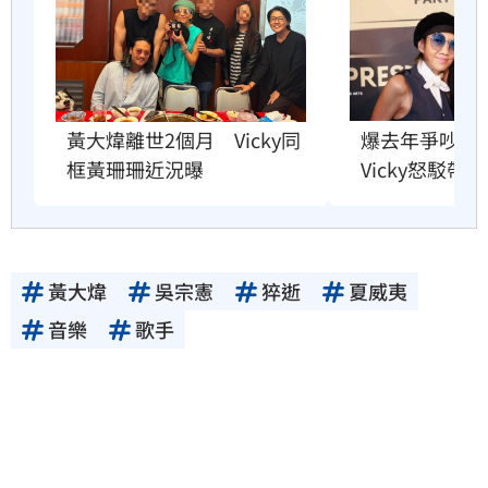
爆去年爭吵逼
黃大煒離世2個月　Vicky同
Vicky怒駁帶
框黃珊珊近況曝
黃大煒
吳宗憲
猝逝
夏威夷
音樂
歌手