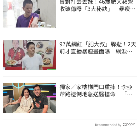
曾對打丟丟妹！46歲肥大叔營
收破億曝「3大秘訣」 暴瘦猝
逝震撼全網
97萬網紅「肥大叔」驟逝！2天
前才直播暴瘦畫面曝 網淚
崩：一路好走
獨家／家樓梯門口重摔！李亞
萍路邊倒地急送醫搶命 「最
新傷況」曝
Recommended by