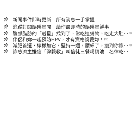
新聞事件即時更新 所有消息一手掌握！
追蹤訂閱娛樂星聞 給你最即時的娛樂星鮮事
腹部脂肪的「剋星」找到了，常吃這幾物，吃走大肚
PR
囊，瘦出小蠻腰
伴侶和妳一起預防HPV，才有資格說愛妳！
PR
減肥首選，檸檬加它，堅持一週，腰細了，瘦到你懷疑
PR
人生
詐慈濟主嫌信「辟穀教」叫信徒三餐喝精油 名律乾女
兒卻吃鮑魚喝紅酒