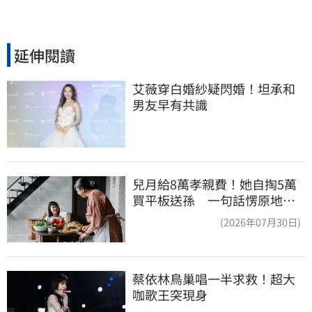
延伸閱讀
艾薇穿白婚紗疑閃婚！坦承和
男友早有共識
兒月給8萬孝親費！她自掏5萬
買平板送孫 一句話愣原地
「傷心不已」
(2026年07月30日)
蔡依林鳥巢唱一半求救！超大
咖歌王突現身