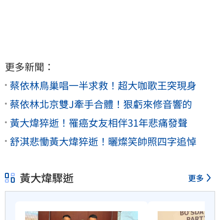
更多新聞：
蔡依林鳥巢唱一半求救！超大咖歌王突現身
蔡依林北京雙J牽手合體！狠虧來修音響的
黃大煒猝逝！罹癌女友相伴31年悲痛發聲
舒淇悲慟黃大煒猝逝！曬燦笑帥照四字追悼
黃大煒驟逝
更多