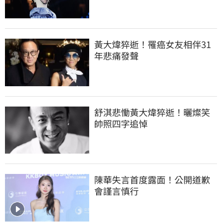
黃大煒猝逝！罹癌女友相伴31
年悲痛發聲
舒淇悲慟黃大煒猝逝！曬燦笑
帥照四字追悼
陳華失言首度露面！公開道歉
會謹言慎行