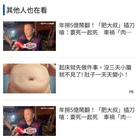
其他人也在看
年撈5億鬧翻！「肥大叔」插刀
嗆：要死一起死 車禍「肉眼
酒測」惹怒網
起床就先做件事，沒三天小腹
就不見了! 肚子一天天變小！
PR
年撈5億鬧翻！「肥大叔」插刀
嗆：要死一起死 車禍「肉眼
酒測」惹怒網