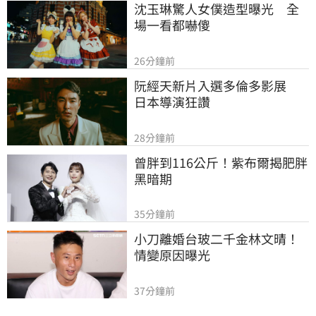
沈玉琳驚人女僕造型曝光　全
場一看都嚇傻
26分鐘前
阮經天新片入選多倫多影展　
日本導演狂讚
28分鐘前
曾胖到116公斤！紫布爾揭肥胖
黑暗期
35分鐘前
小刀離婚台玻二千金林文晴！
情變原因曝光
37分鐘前