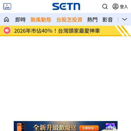
登入
即時
颱風動態
台股怎投資
熱門
影音
熱搜
行
2026年市佔40％！台灣頭家最愛神車
錄到一