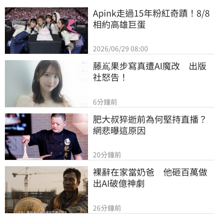
Apink走過15年粉紅奇蹟！8/8
相約高雄巨蛋
2026/06/29 08:00
藤嶌果步寫真遭AI魔改　出版
社怒告！
6分鐘前
肥大叔猝逝前為何堅持直播？
網悲曝這原因
20分鐘前
裸辭在家當奶爸　他砸百萬做
出AI破億神劇
26分鐘前