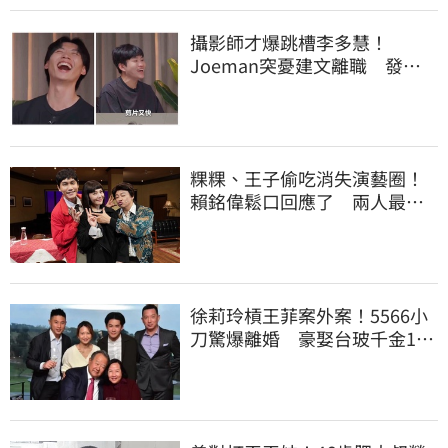
攝影師才爆跳槽李多慧！
Joeman突憂建文離職 發聲
「其實我很清楚」
粿粿、王子偷吃消失演藝圈！
賴銘偉鬆口回應了 兩人最新
近況曝光
徐莉玲槓王菲案外案！5566小
刀驚爆離婚 豪娶台玻千金14
年婚變