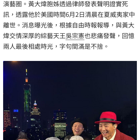
演藝圈。黃大煒胞姊透過律師發表聲明證實死
訊，透露他於美國時間6月2日清晨在夏威夷家中
離世。消息曝光後，根據自由時報報導，與黃大
煒交情深厚的綜藝天王
吳宗憲
也悲痛發聲，回憶
兩人最後相處時光，字句間滿是不捨。