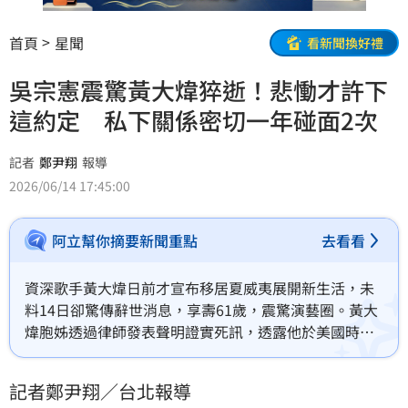
首頁
星聞
看新聞換好禮
吳宗憲震驚黃大煒猝逝！悲慟才許下
這約定 私下關係密切一年碰面2次
記者
鄭尹翔
報導
2026/06/14 17:45:00
阿立幫你摘要新聞重點
去看看
資深歌手黃大煒日前才宣布移居夏威夷展開新生活，未
料14日卻驚傳辭世消息，享壽61歲，震驚演藝圈。黃大
煒胞姊透過律師發表聲明證實死訊，透露他於美國時間6
月2日清晨在夏威夷家中離世。消息曝光後，與黃大煒交
情深厚的綜藝天王吳宗憲也悲痛發聲，回憶兩人最後相
記者鄭尹翔／台北報導
處時光，字句間滿是不捨。