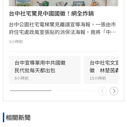
台中社宅驚見中國國徽！網全炸鍋
台中公園社宅電梯驚見離譜宣導海報，一張由市
府住宅處政風室張貼的消保法海報，竟將「中央
機關」圖示誤植為中國國徽，五星圖樣引發民眾
3小時前
譁然。政治工作者周軒質疑市府立場，網友更諷
刺台中是否已中國化。對此，台中市住宅發展工
程處6日緊急滅火，坦承是內部人員使用AI製圖卻
台中宣導單用中共國徽　
台中社宅文宣驚
未落實校稿釀禍，已將爭議海報全面下架並致
民代批每天都出包
徽　林楚茵轟這
歉，承諾未來將嚴格審核宣導品內容，杜絕類似
8小時前
15小時前
荒謬烏龍再次發生。
相關新聞