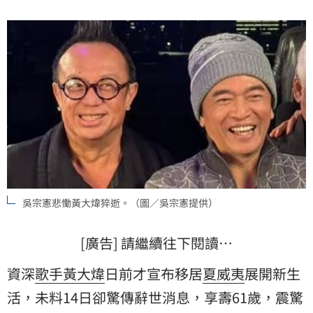
吳宗憲悲慟黃大煒猝逝。（圖／吳宗憲提供）
[廣告] 請繼續往下閱讀…
資深
歌手
黃大煒
日前才宣布移居
夏威夷
展開新生
活，未料14日卻驚傳辭世消息，享壽61歲，震驚