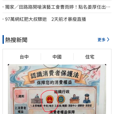
獨家／田路路開嗆演藝工會曹雨婷！點名姜厚任出
來 他16字回應了
97萬網紅肥大叔驟逝 2天前才暴瘦直播
熱搜新聞
更多
台中
中國
住宅