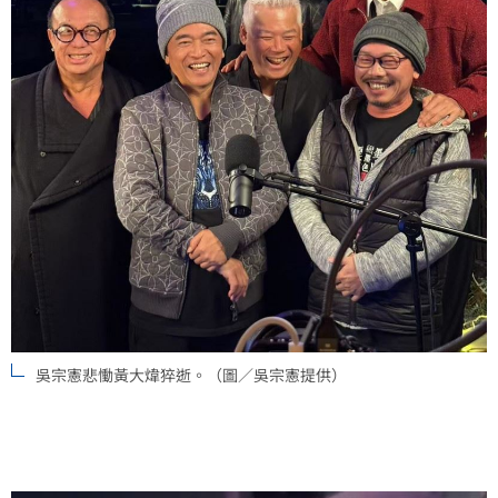
吳宗憲悲慟黃大煒猝逝。（圖／吳宗憲提供）