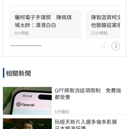
調，柯文哲腳傷屬實，因長期配戴電子腳鐐導致
左右腳負重不均，陳智菡也駁斥假受傷說法，表
示慶生當下的反應僅是直覺動作，網友的酸言酸
曬柯電子手環照　陳佩琪
陳智菡賀柯文哲
語言過其實。
喊太帥：清清白白
他狠酸這黨很奇
8小時前
12小時前
相關新聞
GPT將取消這項限制　免費版
都受惠
6分鐘前
阮經天新片入選多倫多影展　
日本導演狂讚