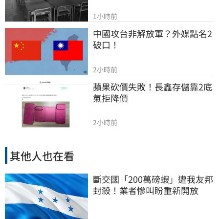
1小時前
中國攻台非解放軍？外媒點名2
破口！
2小時前
蘋果砍價失敗！長鑫存儲靠2底
氣拒降價
2小時前
其他人也在看
斷交國「200萬磅蝦」遭我友邦
封殺！業者慘叫盼重新開放