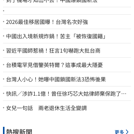
2026最佳移居國曝！台灣名次好強
中國出入境新規炸鍋！苦主「被恢復國籍」
習近平國師惹禍！狂言1句嚇跑大批台商
台積電罕見借鑒英特爾？這事成最大隱憂
台灣人小心！她曝中國鎖國新法3恐怖後果
快訊／涉詐1.1億！曾任徐巧芯大姑律師棄保跑了…
媽也離境 桃檢發通緝
女兒一句話 兩老退休生活全變調
熱搜新聞
更多