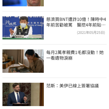
慈濟買BNT遭詐10億！陳時中4
年前苦勸被罵 醫挖4年前貼
文：藍白全翻車
(2021年05月25日)
每月2萬孝親費1毛都沒動！她
一看遺物淚崩
范斯：美伊已線上簽署協議