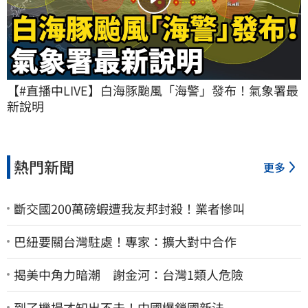
【#直播中LIVE】白海豚颱風「海警」發布！氣象署最
新說明
熱門新聞
更多
斷交國200萬磅蝦遭我友邦封殺！業者慘叫
巴紐要關台灣駐處！專家：擴大對中合作
揭美中角力暗潮 謝金河：台灣1類人危險
到了機場才知出不去！中國爆鎖國新法