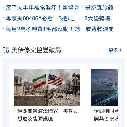
癢了大半年被當濕疹！醫驚見：是疥蟲旅館
專家揭00406A必看「3把尺」 2大優勢曝
每月2萬孝親費1毛都沒動！她一看遺物淚崩
美伊停火協議破局
更多
伊朗警告波灣國家　美動武
伊朗稱同意荷
恐危及能源設施
開與否取決美