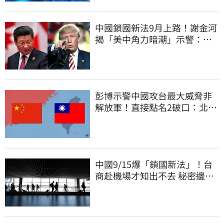
中國鎖國新法9月上路！謝金河
揭「美中角力暗潮」示警：台
灣1類人危險了
彭博示警中國攻台最大威脅非
解放軍！直接點名2破口：北京
正悄悄洗腦
中國9/15爆「鎖國新法」！台
商赴機場才知出不去 秘密邊控
合法化