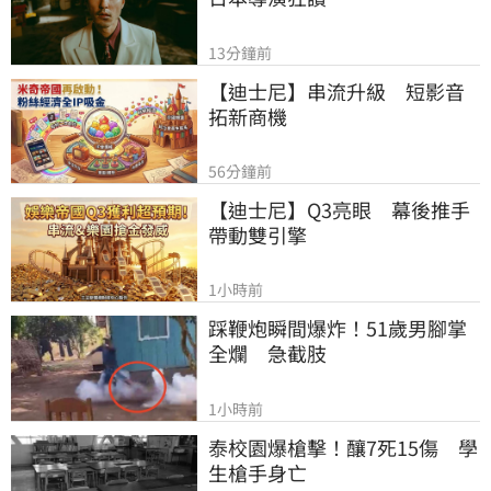
13分鐘前
【迪士尼】串流升級　短影音
拓新商機
56分鐘前
【迪士尼】Q3亮眼　幕後推手
帶動雙引擎
1小時前
踩鞭炮瞬間爆炸！51歲男腳掌
全爛　急截肢
1小時前
泰校園爆槍擊！釀7死15傷　學
生槍手身亡