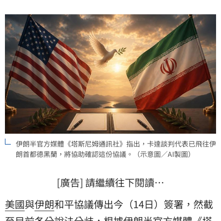
伊朗半官方媒體《塔斯尼姆通訊社》指出，卡達談判代表已飛往伊
朗首都德黑蘭，將協助確認這份協議。（示意圖／AI製圖）
[廣告] 請繼續往下閱讀…
美國
與
伊朗
和平協議傳出今（14日）簽署，然截
至目前各分說法分歧，根據伊朗半官方媒體《塔