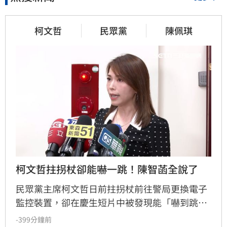
柯文哲
民眾黨
陳佩琪
柯文哲拄拐杖卻能嚇一跳！陳智菡全說了
民眾黨主席柯文哲日前拄拐杖前往警局更換電子
監控裝置，卻在慶生短片中被發現能「嚇到跳起
來」，引發外界質疑。民眾黨團主任陳智菡強
-399分鐘前