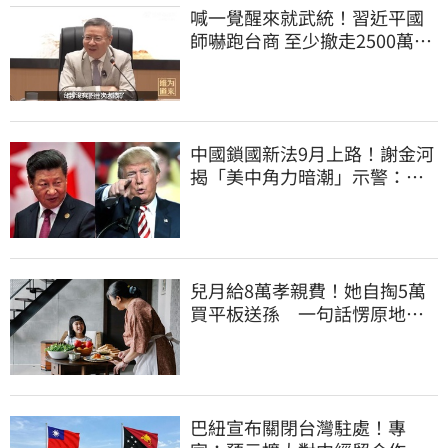
喊一覺醒來就武統！習近平國
師嚇跑台商 至少撤走2500萬份
工作
中國鎖國新法9月上路！謝金河
揭「美中角力暗潮」示警：台
灣1類人危險了
兒月給8萬孝親費！她自掏5萬
買平板送孫 一句話愣原地
「傷心不已」
巴紐宣布關閉台灣駐處！專