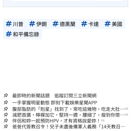
川普
伊朗
德黑蘭
卡達
美國
和平備忘錄
最即時的新聞話題 追蹤訂閱三立新聞網
一手掌握明星動態 即刻下載娛樂星聞APP
腹部脂肪的「剋星」找到了，常吃這幾物，吃走大肚
PR
囊，瘦出小蠻腰
減肥首選，檸檬加它，堅持一週，腰細了，瘦到你懷疑
PR
人生
伴侶和妳一起預防HPV，才有資格說愛妳！
PR
爸爸代簽教召令！兒子未盡後備軍人義務「14天教召不