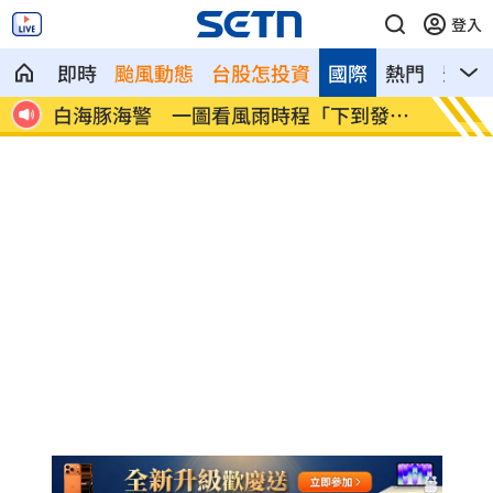
登入
即時
颱風動態
台股怎投資
國際
熱門
影音
發
阮經天新片入選多倫多影展 日本導演狂
新／注
讚