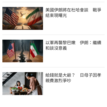
美國伊朗將在杜哈會談　戰爭
結束現曙光
以軍再襲黎巴嫩　伊朗：繼續
和談沒意義
給錢就是大爺？　日母子因孝
親費激烈爭吵