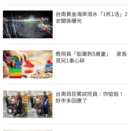
台南黃金海岸溺水「1死1活」2
女關係曝光
教保員「鉛筆刺5歲童」　家長
見另1事心碎
台南翁狂罵試吃員：你惦惦！
好市多回應了