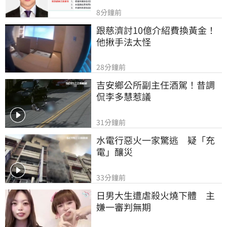
8分鐘前
跟慈濟討10億介紹費換黃金！
他揪手法太怪
28分鐘前
吉安鄉公所副主任酒駕！昔調
侃李多慧惹議
31分鐘前
水電行惡火一家驚逃　疑「充
電」釀災
33分鐘前
日男大生遭虐殺火燒下體　主
嫌一審判無期