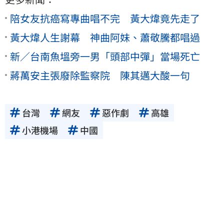
陪女友抗癌寫專曲唱不完 黃大煒竟先走了
黃大煒人生謝幕 神曲阿妹、蕭敬騰都唱過
新／台南魚塭旁一男「頭部中彈」當場死亡
蔣萬安主張廢除監察院 陳其邁大酸一句
台灣
網友
惡作劇
高雄
小港機場
中國