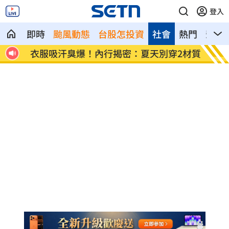
登入
即時
颱風動態
台股怎投資
社會
熱門
影音
我放
衣服吸汗臭爆！內行揭密：夏天別穿2材質
睡得久