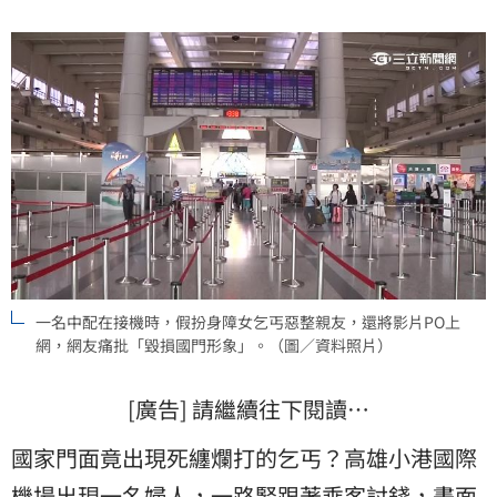
發現涉及強暴、脅迫或其他不法情事。
一名中配在接機時，假扮身障女乞丐惡整親友，還將影片PO上
網，網友痛批「毀損國門形象」。（圖／資料照片）
[廣告] 請繼續往下閱讀…
國家門面竟出現死纏爛打的乞丐？高雄小港國際
機場出現一名婦人，一路緊跟著乘客討錢，畫面