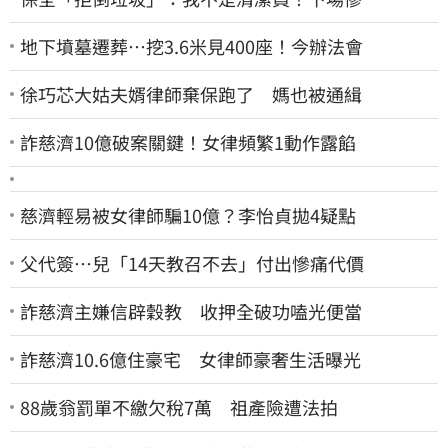
地下墳墓遷葬…挖3.6米見400座！今辦法會
徐巧芯大姑夫婿律師棄保跑了 媽也被通緝
詐慈濟10億破案關鍵！女律頻繁1動作露餡
慈濟輕易被女律師騙10億？李怡貞拋4疑點
父代簽…兒「14天教召不去」付出慘痛代價
詐慈濟主嫌信辟穀教 收押全破功嗑光便當
詐慈濟10.6億住豪宅 女律師豪奢生活曝光
88歲翁罰單不繳欠稅7萬 祖產險遭法拍