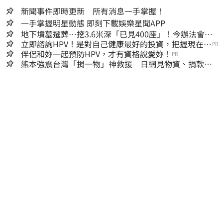
新聞事件即時更新 所有消息一手掌握！
一手掌握明星動態 即刻下載娛樂星聞APP
地下墳墓遷葬…挖3.6米深「已見400座」！今辦法會安
撫祖先
立即諮詢HPV！是對自己健康最好的投資，把握現在不
PR
嫌晚！
伴侶和妳一起預防HPV，才有資格說愛妳！
PR
熊本強震台灣「捐一物」神救援 日網見物資、捐款
喊：給台灣統治算了