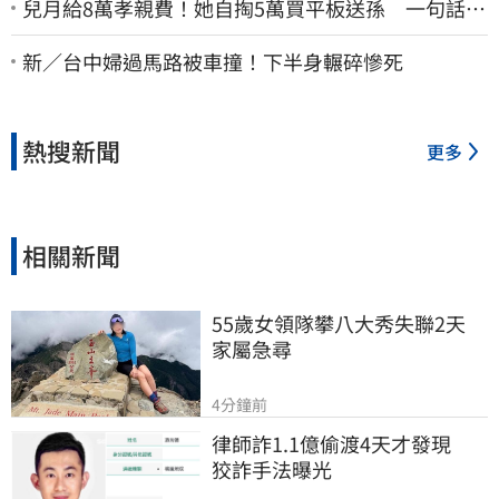
兒月給8萬孝親費！她自掏5萬買平板送孫 一句話愣
原地「傷心不已」
新／台中婦過馬路被車撞！下半身輾碎慘死
熱搜新聞
更多
相關新聞
55歲女領隊攀八大秀失聯2天　
家屬急尋
4分鐘前
律師詐1.1億偷渡4天才發現　
狡詐手法曝光