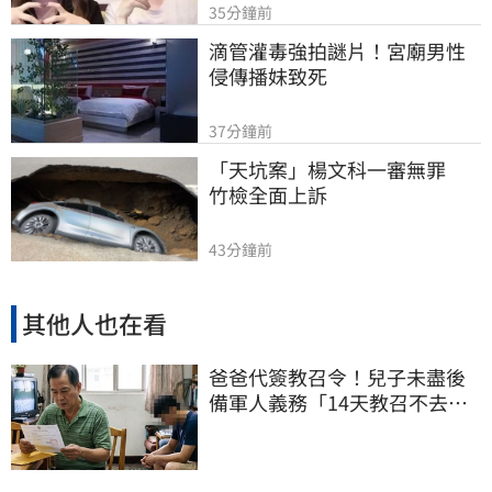
35分鐘前
滴管灌毒強拍謎片！宮廟男性
侵傳播妹致死
37分鐘前
「天坑案」楊文科一審無罪　
竹檢全面上訴
43分鐘前
其他人也在看
爸爸代簽教召令！兒子未盡後
備軍人義務「14天教召不去」
換3個月刑期