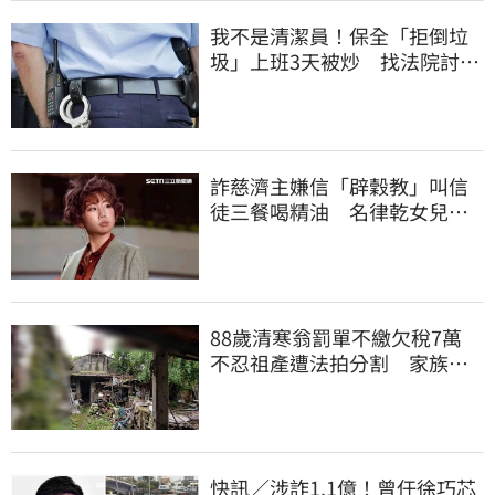
我不是清潔員！保全「拒倒垃
圾」上班3天被炒 找法院討公
道結果出爐
詐慈濟主嫌信「辟穀教」叫信
徒三餐喝精油 名律乾女兒卻
吃鮑魚喝紅酒
88歲清寒翁罰單不繳欠稅7萬
不忍祖產遭法拍分割 家族按
月代繳償債
快訊／涉詐1.1億！曾任徐巧芯