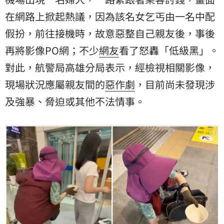
在網路上掀起熱議，因為該名女乞丐由一名中配
假扮，前往接機時，故意惡整自己親友後，事後
再將影像PO網；不少
網友
看了怒轟「低級黑」。
對此，航警局高雄分局表示，經檢視相關影像，
現場狀況應屬親友間的
惡作劇
，目前尚未發現涉
及強暴、脅迫或其他不法情事。