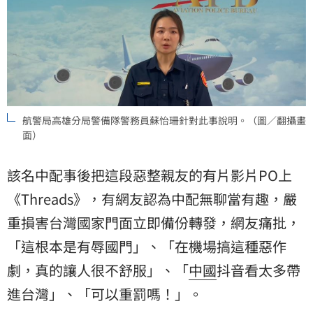
航警局高雄分局警備隊警務員蘇怡珊針對此事說明。（圖／翻攝畫
面）
該名中配事後把這段惡整親友的有片影片PO上
《Threads》，有網友認為中配無聊當有趣，嚴
重損害台灣國家門面立即備份轉發，網友痛批，
「這根本是有辱國門」、「在機場搞這種惡作
劇，真的讓人很不舒服」、「
中國
抖音看太多帶
進台灣」、「可以重罰嗎！」。