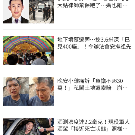
大姑律師棄保跑了…媽也離
境 桃檢發通緝
地下墳墓遷葬…挖3.6米深「已
見400座」！今辦法會安撫祖先
晚安小雞痛訴「負擔不起30
萬！」私闖土地遭索賠 崩
潰：不接受漫天要價
酒測濃度達2.2毫克！現役軍人
酒駕「接近死亡狀態」照樣開