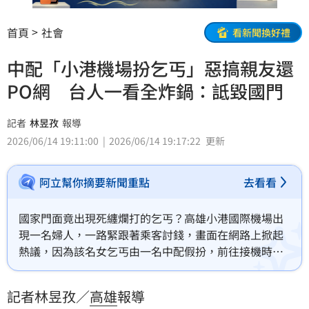
首頁
社會
看新聞換好禮
中配「小港機場扮乞丐」惡搞親友還
PO網 台人一看全炸鍋：詆毀國門
記者
林昱孜
報導
2026/06/14 19:11:00
2026/06/14 19:17:22
更新
阿立幫你摘要新聞重點
去看看
國家門面竟出現死纏爛打的乞丐？高雄小港國際機場出
現一名婦人，一路緊跟著乘客討錢，畫面在網路上掀起
熱議，因為該名女乞丐由一名中配假扮，前往接機時，
故意惡整自己親友後，事後再將影像PO網；不少網友看
了怒轟「低級黑」。對此，航警局高雄分局表示，經檢
記者林昱孜／
高雄
報導
視相關影像，現場狀況應屬親友間的惡作劇，目前尚未