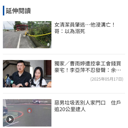
延伸閱讀
女清潔員肇逃⋯他浸溝亡！
哥：以為溺死
獨家／曹雨婷遭控拿工會錢買
豪宅！李亞萍不忍發聲：余天
管工會都貼錢
(2025年05月17日)
惡男垃圾丟別人家門口　住戶
追20公里逮人