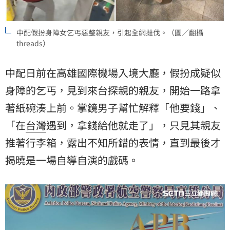
中配假扮身障女乞丐惡整親友，引起全網撻伐。（圖／翻攝
threads）
中配日前在高雄國際機場入境大廳，假扮成疑似
身障的乞丐，見到來台探親的親友，開始一路拿
著紙碗湊上前。掌鏡男子幫忙解釋「他要錢」、
「在
台灣
遇到，拿錢給他就走了」，只見其親友
推著行李箱，露出不知所錯的表情，直到最後才
揭曉是一場自導自演的戲碼。