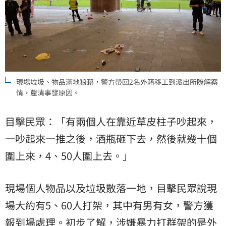
現場垃圾、物品滿地狼藉，警方帶回2名外籍移工到派出所瞭解案
情，釐清事發原因。
目擊民眾：「有兩個人在靠近草皮柱子吵起來，
一吵起來一推之後，酒瓶砸下去，然後就幾十個
圍上來，4、50人圍上去。」
現場個人物品以及垃圾散落一地，目擊民眾說現
場大約有5、60人打架，其中有男有女，警方獲
報到場處理。初步了解，涉嫌暴力打群架的是外