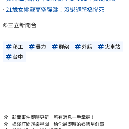
21歲女挑戰高空彈跳！沒綁繩墜橋慘死
©三立新聞台
移工
暴力
群架
外籍
火車站
台中
新聞事件即時更新 所有消息一手掌握！
追蹤訂閱娛樂星聞 給你最即時的娛樂星鮮事