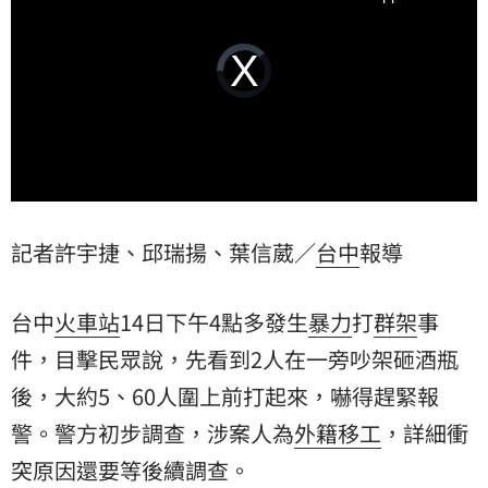
Video
Player
is
loading.
記者許宇捷、邱瑞揚、葉信葳／
台中
報導
台中
火車站
14日下午4點多發生
暴力
打
群架
事
件，目擊民眾說，先看到2人在一旁吵架砸酒瓶
後，大約5、60人圍上前打起來，嚇得趕緊報
警。警方初步調查，涉案人為
外籍
移工
，詳細衝
突原因還要等後續調查。