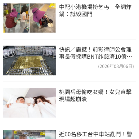
中配小港機場扮乞丐　全網炸
鍋：詆毀國門
快訊／震撼！前彰律師公會理
事長假採購BNT詐慈濟10億、
洗錢囤232kg黃金
(2026年08月06日)
桃園岳母偷吃女婿！女兒直擊
現場超崩潰
近60名移工台中車站亂鬥！警