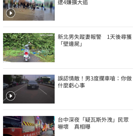
逮4嫌擴大追
新北男失蹤妻報警　1天後尋獲
「壁邊屍」
誤認情敵！男3度攔車嗆：你做
什麼虧心事
台中深夜「疑瓦斯外洩」民眾
嚇壞　真相曝