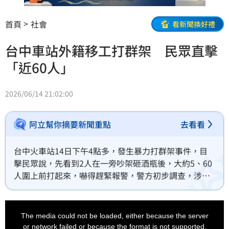
首頁
社會
看新聞換好禮
台中車站外籍移工打群架 民眾直擊
「近60人」
2026/06/14 21:02:00
阿立幫你摘要新聞重點
去看看
台中火車站14日下午4點多，發生暴力打群架事件，目
擊民眾說，先看到2人在一旁吵架砸酒瓶後，大約5、60
人圍上前打起來，嚇得趕緊報警，警方初步調查，涉案
人為外籍移工，詳細衝突原因，還要等後續調查。
This
is
a
The media could not be loaded, either because the server
modal
window.
or network failed or because the format is not supported.