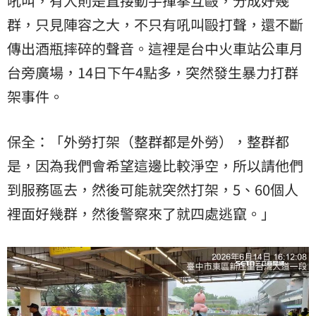
吼叫，有人則是直接動手揮拳互毆，分成好幾
群，只見陣容之大，不只有吼叫毆打聲，還不斷
傳出酒瓶摔碎的聲音。這裡是台中火車站公車月
台旁廣場，14日下午4點多，突然發生暴力打群
架事件。
保全：「外勞打架（整群都是外勞），整群都
是，因為我們會希望這邊比較淨空，所以請他們
到服務區去，然後可能就突然打架，5、60個人
裡面好幾群，然後警察來了就四處逃竄。」