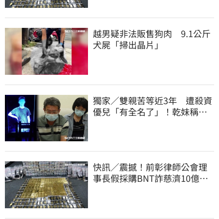
越男疑非法販售狗肉 9.1公斤
犬屍「掃出晶片」
獨家／雙親苦等近3年 遭殺資
優兒「有全名了」！乾妹稱賠
償恐毀她未來
快訊／震撼！前彰律師公會理
事長假採購BNT詐慈濟10億、
洗錢囤232kg黃金