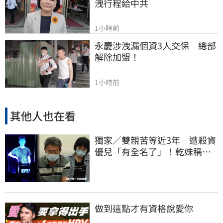
洩行程給中共
1小時前
永慶涉洩漏個資3人交保　總部
解除加盟！
1小時前
其他人也在看
獨家／雙親苦等近3年 遭殺資
優兒「有全名了」！乾妹稱賠
償恐毀她未來
做到這點才有資格說愛你