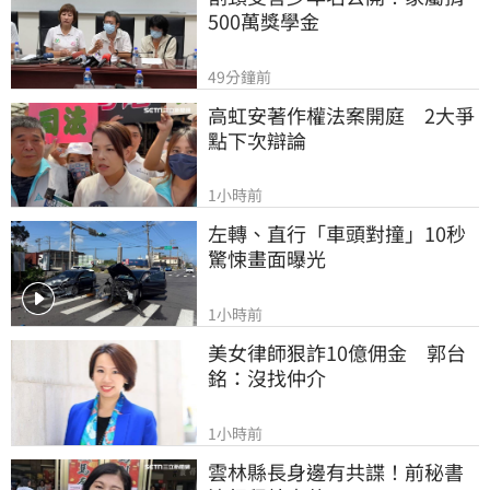
500萬獎學金
49分鐘前
高虹安著作權法案開庭　2大爭
點下次辯論
1小時前
左轉、直行「車頭對撞」10秒
驚悚畫面曝光
1小時前
美女律師狠詐10億佣金　郭台
銘：沒找仲介
1小時前
雲林縣長身邊有共諜！前秘書