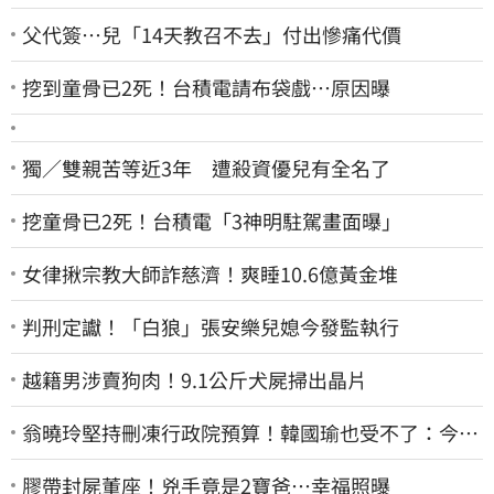
父代簽…兒「14天教召不去」付出慘痛代價
挖到童骨已2死！台積電請布袋戲…原因曝
獨／雙親苦等近3年 遭殺資優兒有全名了
挖童骨已2死！台積電「3神明駐駕畫面曝」
女律揪宗教大師詐慈濟！爽睡10.6億黃金堆
判刑定讞！「白狼」張安樂兒媳今發監執行
越籍男涉賣狗肉！9.1公斤犬屍掃出晶片
翁曉玲堅持刪凍行政院預算！韓國瑜也受不了：今年
剩4個月你思考一下
膠帶封屍董座！兇手竟是2寶爸…幸福照曝