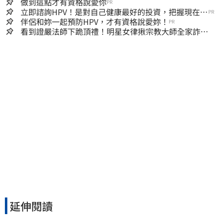
做到這點才有資格說愛你
PR
立即諮詢HPV！是對自己健康最好的投資，把握現在不
PR
嫌晚！
伴侶和妳一起預防HPV，才有資格說愛妳！
PR
看到證嚴法師下跪頂禮！明星女律揪宗教大師全家詐慈
濟…全家爽睡黃金堆
延伸閱讀