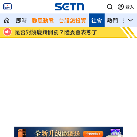
登入
即時
颱風動態
台股怎投資
社會
熱門
影音
曝光
是否對饒慶鈴開罰？陸委會表態了
Min
舉