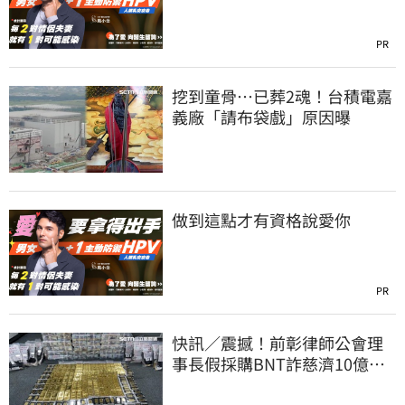
PR
挖到童骨…已葬2魂！台積電嘉
義廠「請布袋戲」原因曝
做到這點才有資格說愛你
PR
快訊／震撼！前彰律師公會理
事長假採購BNT詐慈濟10億、
洗錢囤232kg黃金