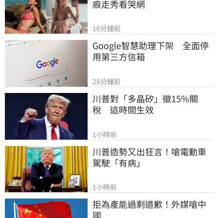
痕走秀看哭網
16分鐘前
Google智慧助理下架　全面停
用第三方信箱
28分鐘前
川普對「多晶矽」徵15%關
稅　這時間生效
1小時前
川普造勢又出狂言！嗆電動車
駕駛「有病」
1小時前
拒為產能過剩道歉！外媒嗆中
國