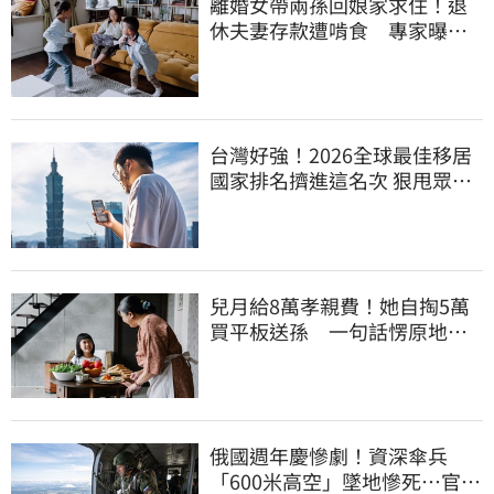
離婚女帶兩孫回娘家求住！退
休夫妻存款遭啃食 專家曝這
點沒說會後悔
台灣好強！2026全球最佳移居
國家排名擠進這名次 狠甩眾多
歐美熱門國家
兒月給8萬孝親費！她自掏5萬
買平板送孫 一句話愣原地
「傷心不已」
俄國週年慶慘劇！資深傘兵
「600米高空」墜地慘死…官方