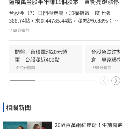
這檔萬金股半年賺11個股本　直衝亮燈漲停
台股今（7）日開盤走高，加權指數一度上漲
388.74點，來到44785.44點，漲幅達0.88%；不
過買盤後繼無力，截至9時39分，指數翻黑向
-468分鐘前
下，下跌103.32點，跌幅0.32%，暫報44293.38
點。市場焦點鎖定新萬金股川湖（2059），由於
昨日公布的財報表現亮眼，股價開盤即直奔漲停
開盤／台積電漲20元領
台股急跌逆勢買
鎖住，來到11110元，激勵同族群概念股同步走
軍　台股漲近400點
倉　專家曝操作
揚。
-407分鐘前
-385分鐘前
相關新聞
26歲百萬網紅癌逝！生前露疤