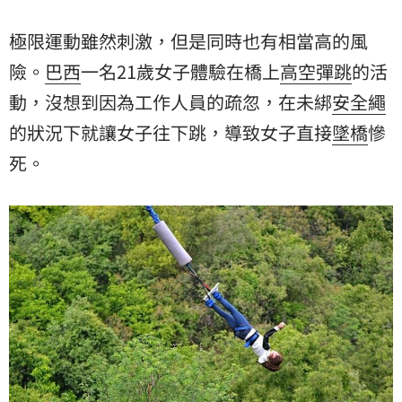
極限運動雖然刺激，但是同時也有相當高的風
險。
巴西
一名21歲女子體驗在橋上
高空彈跳
的活
動，沒想到因為工作人員的疏忽，在未綁
安全繩
的狀況下就讓女子往下跳，導致女子直接
墜橋
慘
死。