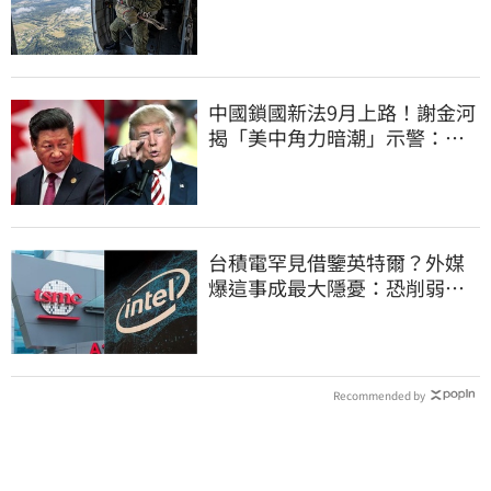
噤聲、畫面瘋傳
中國鎖國新法9月上路！謝金河
揭「美中角力暗潮」示警：台
灣1類人危險了
台積電罕見借鑒英特爾？外媒
爆這事成最大隱憂：恐削弱領
先優勢
Recommended by