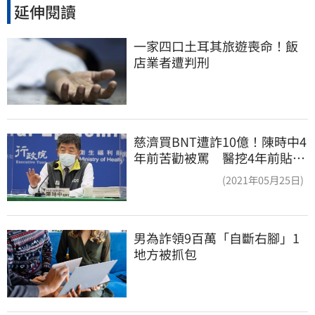
延伸閱讀
一家四口土耳其旅遊喪命！飯
店業者遭判刑
慈濟買BNT遭詐10億！陳時中4
年前苦勸被罵 醫挖4年前貼
文：藍白全翻車
(2021年05月25日)
男為詐領9百萬「自斷右腳」1
地方被抓包