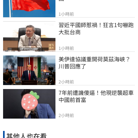
1小時前
習近平國師惹禍！狂言1句嚇跑
大批台商
1小時前
美伊達協議重開荷莫茲海峽？ 
川普回應了
2小時前
7年前遭譏傻逼！他現逆襲超車
中國前首富
2小時前
其他人也在看