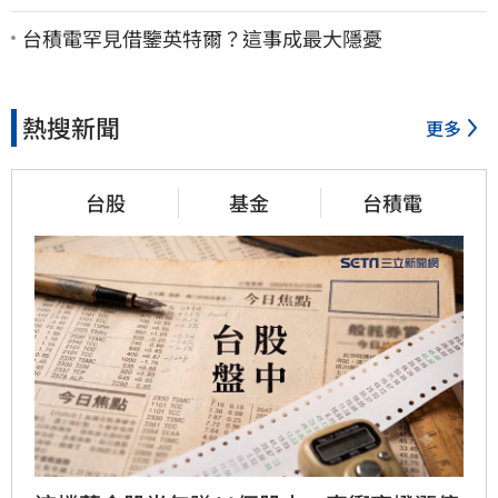
股這族群全面噴出
台積電罕見借鑒英特爾？這事成最大隱憂
熱搜新聞
更多
台股
基金
台積電