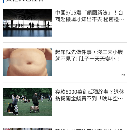
中國9/15爆「鎖國新法」！台
商赴機場才知出不去 秘密邊控
合法化
起床就先做件事，沒三天小腹
就不見了! 肚子一天天變小！
PR
存款8000萬卻孤獨終老？退休
翁揭開金錢買不到「晚年空
虛」真相