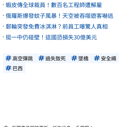
蝦皮傳全球裁員！數百名工程師遭解雇
俄羅斯爆發蚊子風暴！天空被吞噬遊客嚇逃
郵輪突發免費冰淇淋？前員工曝驚人真相
挺一中仍碰壁！這國恐損失30億美元
高空彈跳
過失致死
墜橋
安全繩
巴西