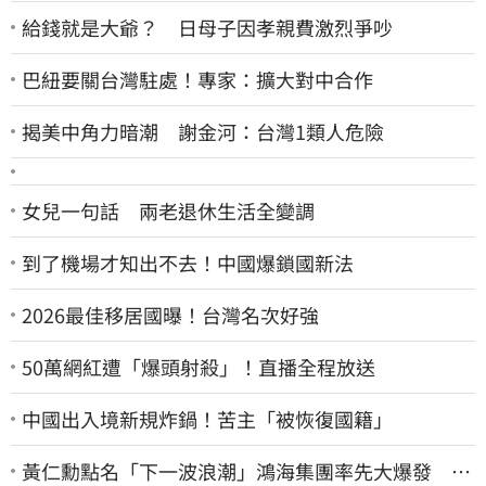
給錢就是大爺？ 日母子因孝親費激烈爭吵
巴紐要關台灣駐處！專家：擴大對中合作
揭美中角力暗潮 謝金河：台灣1類人危險
女兒一句話 兩老退休生活全變調
到了機場才知出不去！中國爆鎖國新法
2026最佳移居國曝！台灣名次好強
50萬網紅遭「爆頭射殺」！直播全程放送
中國出入境新規炸鍋！苦主「被恢復國籍」
黃仁勳點名「下一波浪潮」鴻海集團率先大爆發 台