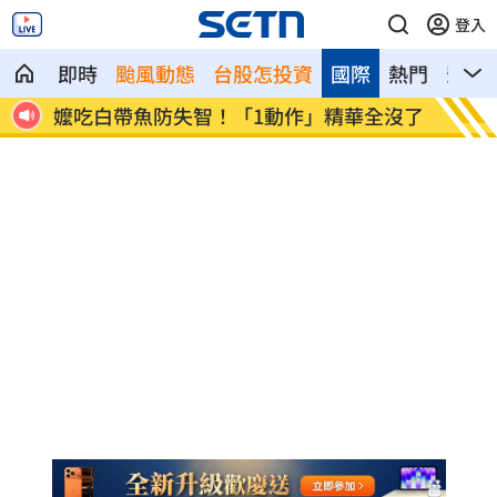
登入
即時
颱風動態
台股怎投資
國際
熱門
影音
要道
嬤吃白帶魚防失智！「1動作」精華全沒了
26歲
網