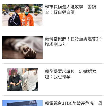
韓市長候選人遭攻擊　警調
查：疑自導自演
頭骨當擺飾！日冷血男連奪2命
遭求刑13年
韓孕婦要求讓位　50歲婦女
嗆：我也懷孕
韓電視台JTBC陷破產危機　母