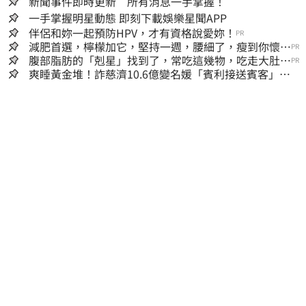
新聞事件即時更新 所有消息一手掌握！
一手掌握明星動態 即刻下載娛樂星聞APP
伴侶和妳一起預防HPV，才有資格說愛妳！
PR
減肥首選，檸檬加它，堅持一週，腰細了，瘦到你懷疑
PR
人生
腹部脂肪的「剋星」找到了，常吃這幾物，吃走大肚
PR
囊，瘦出小蠻腰
爽睡黃金堆！詐慈濟10.6億變名媛「賓利接送賓客」女
律師超奢華生活曝光