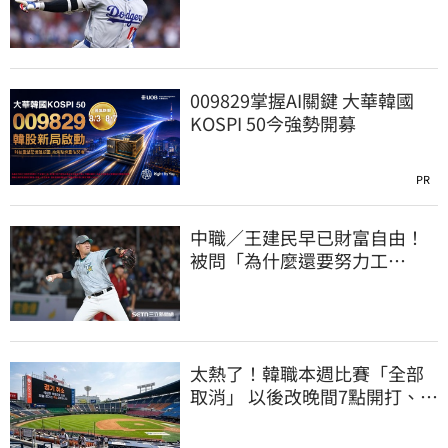
友 一棒締3里程碑
009829掌握AI關鍵 大華韓國
KOSPI 50今強勢開募
PR
中職／王建民早已財富自由！
被問「為什麼還要努力工
作？」吐4字全說了
太熱了！韓職本週比賽「全部
取消」 以後改晚間7點開打、增
冷卻時間