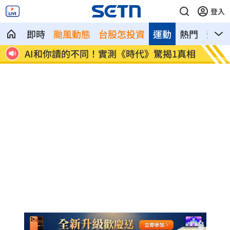
登入
即時
颱風動態
台股怎投資
運動
熱門
影音
.12
AI和你讀的不同！實測《時代》驚揭1真相
這大廠