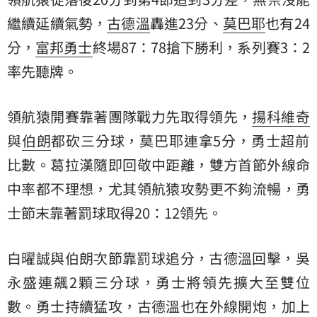
繼續延續氣勢，
古德溫
轟進23分、
莫巴耶
也有24
分，
富邦勇士
終場87：78搶下勝利，系列賽3：2
率先聽牌。
領航猿開賽靠著團隊戰力先取得領先，
揚科維奇
與
伯朗
都砍三分球，莫巴耶連拿5分，勇士超前
比數。葛拉漢隨即回敬中距離，雙方首節外線命
中率都不理想，尤其領航猿攻勢更不夠流暢，勇
士節末靠著罰球取得20：12領先。
白曜誠與伯朗次節靠罰球追分，古德溫回擊，
吳
永盛
連飆2顆三分球，勇士將領先擴大至雙位
數。勇士持續猛攻，古德溫也在外線開炮，加上