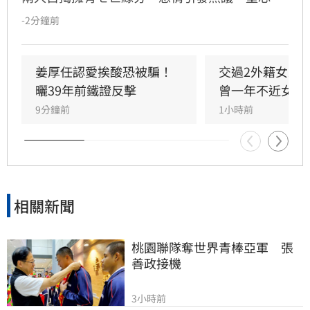
譽為全方位學霸，擁有146高智商，不僅取得台
-2分鐘前
大三個碩士與博士學位，更曾在美擔任科技研究
員18年。姜厚任因惜才擔任其事業集團總裁，協
助管理跨領域資源，讓童芯專注研發。童芯除學
姜厚任認愛挨酸恐被騙！
交過2外籍女友
術成就外，還具備特殊靈性體驗，曾在廟宇創下
曬39年前鐵證反擊
曾一年不近女色
連續擲出42個聖筊的奇蹟。兩人超越傳統男女情
9分鐘前
1小時前
愛，以理性思維與能力互補模式，共同經營科
技、文化與農業事業，展開跨越世紀的合作使
命。
相關新聞
桃園聯隊奪世界青棒亞軍　張
善政接機
3小時前