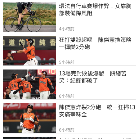
環法自行車賽爆作弊！女靠胸
部裝備降風阻
4小時前
狂打雙殺超嘔　陳傑憲換策略
一揮變2分砲
5小時前
13場完封敗後爆發　餅總苦
笑：紀錄都破了
6小時前
陳傑憲炸裂2分砲　統一狂掃13
安痛宰味全
6小時前