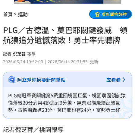
首頁
運動
看新聞換好禮
PLG／古德溫、莫巴耶關鍵發威 領
航猿追分遺憾落敗！勇士率先聽牌
記者
倪芝蓉
報導
2026/06/14 19:52:00
2026/06/14 20:31:55
更新
阿立幫你摘要新聞重點
去看看
PLG總冠軍賽關鍵第5戰重回桃園巨蛋，桃園璞園領航猿
從落後20分到第4節追到3分差，無奈沒能繼續延續氣
勢，古德溫轟進23分、莫巴耶也有24分，富邦勇士終場
87：78搶下勝利，系列賽3：2率先聽牌。
記者倪芝蓉／桃園報導