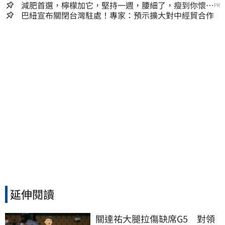
減肥首選，檸檬加它，堅持一週，腰細了，瘦到你懷疑
PR
人生
巴紐宣布關閉台灣駐處！專家：預示擴大對中經貿合作
延伸閱讀
關達祐大腿拉傷缺席G5　對領