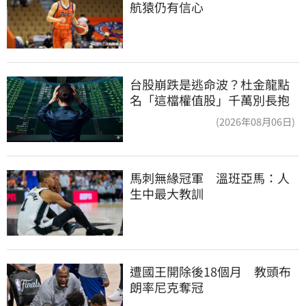
航猿仍有信心
台股崩跌是逃命波？杜金龍點
名「這檔權值股」千萬別長抱
(2026年08月06日)
馬刺無緣冠軍　溫班亞馬：人
生中最大教訓
遭國王開除後18個月　教頭布
朗率尼克奪冠