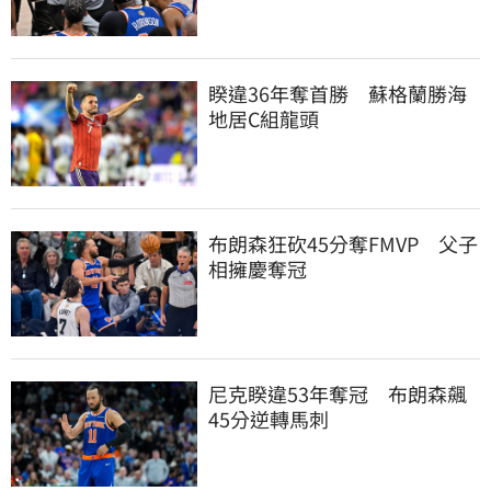
睽違36年奪首勝　蘇格蘭勝海
地居C組龍頭
布朗森狂砍45分奪FMVP　父子
相擁慶奪冠
尼克睽違53年奪冠　布朗森飆
45分逆轉馬刺