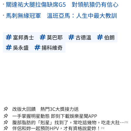
關達祐大腿拉傷缺席G5 對領航猿仍有信心
馬刺無緣冠軍 溫班亞馬：人生中最大教訓
富邦勇士
莫巴耶
古德溫
伯朗
吳永盛
揚科維奇
改版大回饋 熱門3C大獎接力送
一手掌握明星動態 即刻下載娛樂星聞APP
腹部脂肪的「剋星」找到了，常吃這幾物，吃走大肚
PR
囊，瘦出小蠻腰
伴侶和妳一起預防HPV，才有資格說愛妳！
PR