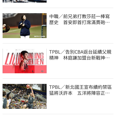
中職／前兄弟打教莎菈一棒寫
歷史 首安即首打席滿貫砲！
還是WPBL第一支
TPBL／告別CBA返台延續父親
精神 林庭謙加盟台新戰神！
簽下複數年約
TPBL／新北國王宣布續約禁區
猛將沃許本 五洋將陣容正式
到位