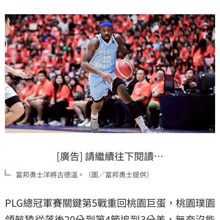
[廣告] 請繼續往下閱讀…
富邦勇士洋將古德溫。（圖／富邦勇士提供）
PLG總冠軍賽關鍵第5戰重回桃園巨蛋，桃園璞園
領航猿從落後20分到第4節追到3分差，無奈沒能