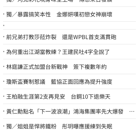
獨／暴露搞笑本性 金娜妍嘆初戀女神崩壞
前兄弟打教莎菈炸裂 還是WPBL首支滿貫砲
為何重出江湖當教練？王建民吐4字全說了
林庭謙正式加盟台新戰神 簽下複數年約
瓊斯盃賽制惹議 籃協正面回應為提升強度
王柏融生涯第2支再見安 台鋼10下退樂天
黃仁勳點名「下一波浪潮」鴻海集團率先大爆發 台
股這族群全面噴出
獨／姐姐是悍將鐵粉 彤玥曝應援練到失眠