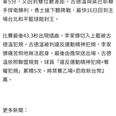
拿5分，又回到雙位數差距。古德溫與莫巴耶聯
手捍衛勝利，勇士搶下聽牌戰，最快16日回到主
場台北和平籃球館封王。
比賽最後43.3秒出現插曲，李家慷切入上籃被古
德溫犯規，古德溫被判違反運動精神犯規，李家
慷痛苦倒地無法起身，最後由擔架送出場，古德
溫依照聯盟規竟，球員「違反運動精神犯規+奪
權犯規」累積5次，將禁賽乙場+罰款新台幣2
萬。
更多新聞：