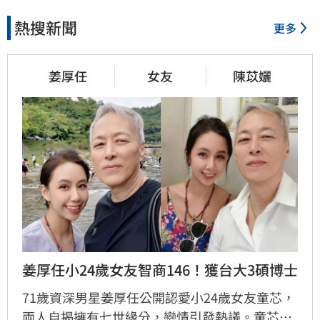
熱搜新聞
更多
姜厚任
女友
陳苡孋
姜厚任小24歲女友智商146！獲台大3碩博士
71歲資深男星姜厚任公開認愛小24歲女友童芯，
兩人自揭擁有七世緣分，戀情引發熱議。童芯被