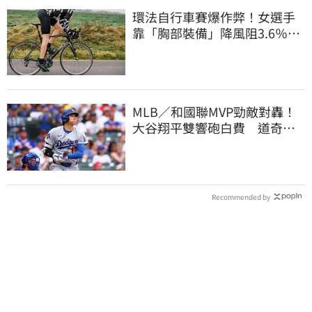
環法自行車賽爆作弊！女選手
靠「胸部裝備」降風阻3.6％
官方加強1檢查
MLB／和國聯MVP勁敵對轟！
大谷翔平雙響砲白費 道奇連2
系列賽慘遭橫掃
Recommended by