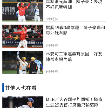
葉總眼光超細　陳子豪：表現
不好抓我特訓
8小時前
擺脫49戰0轟陰霾　陳子豪曝和
界外球有關
8小時前
林安可二軍連轟有原因　好友
陳傑憲揭內幕
9小時前
其他人也在看
MLB／大谷翔平炸同鄉！道奇
生涯29支首打席轟只輸這隊