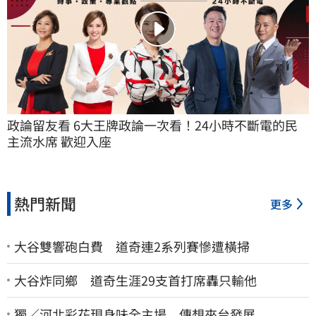
政論留友看 6大王牌政論一次看！24小時不斷電的民
主流水席 歡迎入座
熱門新聞
更多
大谷雙響砲白費 道奇連2系列賽慘遭橫掃
大谷炸同鄉 道奇生涯29支首打席轟只輸他
獨／河北彩花現身味全主場 傳想來台發展