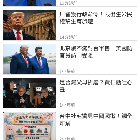
10分鐘前
川普簽行政命令！限出生公民
權禁生育旅遊
14分鐘前
北京爆不滿對台軍售　美國防
官員訪中受阻
1小時前
遭台灣父母折磨？黃仁勳吐心
聲
1小時前
台中社宅驚見中國國徽！網全
炸鍋
2小時前