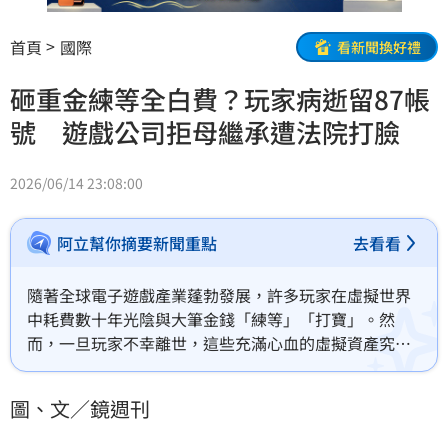
首頁
國際
看新聞換好禮
砸重金練等全白費？玩家病逝留87帳
號 遊戲公司拒母繼承遭法院打臉
2026/06/14 23:08:00
阿立幫你摘要新聞重點
去看看
隨著全球電子遊戲產業蓬勃發展，許多玩家在虛擬世界
中耗費數十年光陰與大筆金錢「練等」「打寶」。然
而，一旦玩家不幸離世，這些充滿心血的虛擬資產究竟
會隨之消滅，還是能交由家屬繼續保留？中國北京近日
一起法律判決給出了明確答案，認定遊戲帳號屬於可繼
圖、文／鏡週刊
承的財產範疇，引發玩家關注。