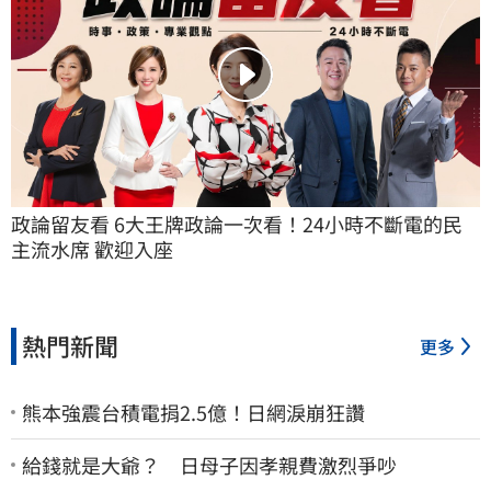
政論留友看 6大王牌政論一次看！24小時不斷電的民
主流水席 歡迎入座
熱門新聞
更多
熊本強震台積電捐2.5億！日網淚崩狂讚
給錢就是大爺？ 日母子因孝親費激烈爭吵