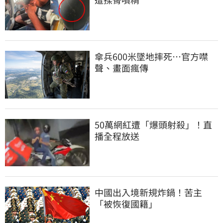
傘兵600米墜地摔死…官方噤
聲、畫面瘋傳
50萬網紅遭「爆頭射殺」！直
播全程放送
中國出入境新規炸鍋！苦主
「被恢復國籍」