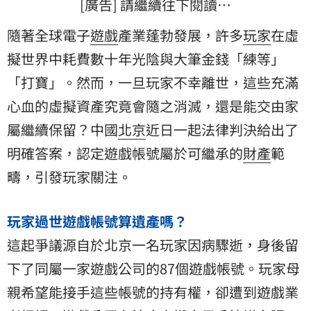
[廣告] 請繼續往下閱讀…
隨著全球電子
遊戲
產業蓬勃發展，許多
玩家
在虛
擬世界中耗費數十年光陰與大筆金錢「練等」
「打寶」。然而，一旦玩家不幸離世，這些充滿
心血的虛擬資產究竟會隨之消滅，還是能交由家
屬繼續保留？中國
北京
近日一起法律判決給出了
明確答案，認定遊戲帳號屬於可繼承的
財產
範
疇，引發玩家關注。
玩家過世遊戲帳號算遺產嗎？
這起爭議源自於北京一名玩家因病驟逝，身後留
下了同屬一家遊戲公司的87個遊戲帳號。玩家母
親希望能接手這些帳號的持有權，卻遭到遊戲業