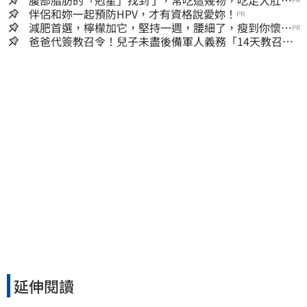
腹部脂肪的「剋星」找到了，常吃這幾物，吃走大肚
囊，瘦出小蠻腰
伴侶和妳一起預防HPV，才有資格說愛妳！
PR
減肥首選，檸檬加它，堅持一週，腰細了，瘦到你懷疑
PR
人生
爸爸代簽教召令！兒子未盡後備軍人義務「14天教召不
去」換3個月刑期
延伸閱讀