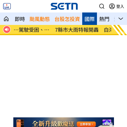
登入
即時
颱風動態
台股怎投資
國際
熱門
影音
、昏
7縣市大雨特報開轟 白海豚減慢、雨炸3
國道傳
天
醫