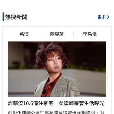
熱搜新聞
更多
慈濟
陳昱瑄
李易儒
詐慈濟10.6億住豪宅　女律師豪奢生活曝光
前彰化律師公會理事長陳昱瑄驚爆詐騙醜聞，聯