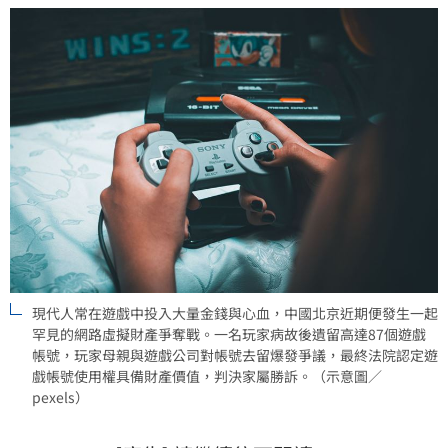
現代人常在遊戲中投入大量金錢與心血，中國北京近期便發生一起
罕見的網路虛擬財產爭奪戰。一名玩家病故後遺留高達87個遊戲
帳號，玩家母親與遊戲公司對帳號去留爆發爭議，最終法院認定遊
戲帳號使用權具備財產價值，判決家屬勝訴。（示意圖／
pexels）