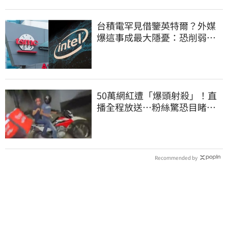
台積電罕見借鑒英特爾？外媒
爆這事成最大隱憂：恐削弱領
先優勢
50萬網紅遭「爆頭射殺」！直
播全程放送…粉絲驚恐目睹慘
死過程
Recommended by