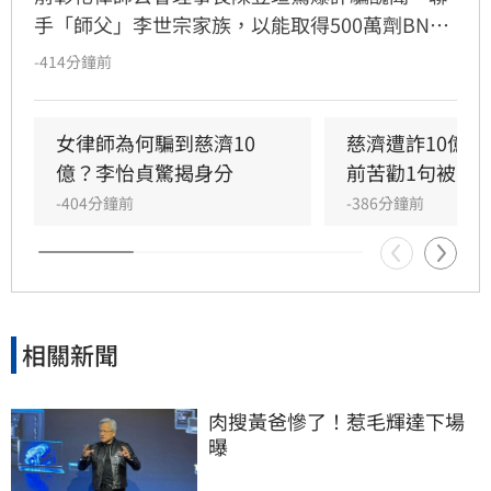
手「師父」李世宗家族，以能取得500萬劑BNT
疫苗為由，詐騙慈濟基金會高達10.6億元。檢調
-414分鐘前
深入調查發現，陳昱瑄將詐得款項包裝成奢華名
媛生活，不僅出入皆以千萬賓利代步，更在李世
宗豪宅大啖頂級海鮮與法國名酒，相當奢華。
女律師為何騙到慈濟10
慈濟遭詐10億　
億？李怡貞驚揭身分
前苦勸1句被罵
-404分鐘前
-386分鐘前
相關新聞
肉搜黃爸慘了！惹毛輝達下場
曝