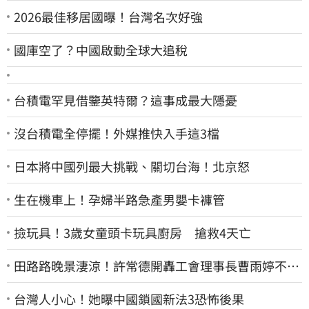
2026最佳移居國曝！台灣名次好強
國庫空了？中國啟動全球大追稅
台積電罕見借鑒英特爾？這事成最大隱憂
沒台積電全停擺！外媒推快入手這3檔
日本將中國列最大挑戰、關切台海！北京怒
生在機車上！孕婦半路急產男嬰卡褲管
撿玩具！3歲女童頭卡玩具廚房 搶救4天亡
田路路晚景淒涼！許常德開轟工會理事長曹雨婷不忍
了：別只包紅包慰問
台灣人小心！她曝中國鎖國新法3恐怖後果