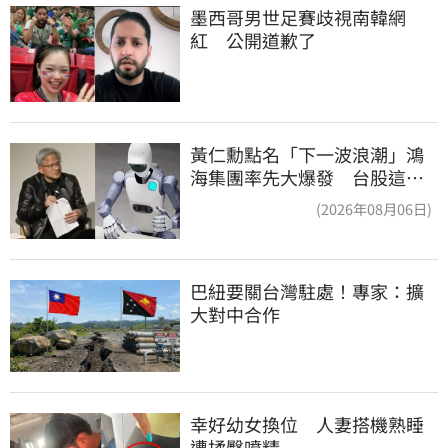
墨西哥男世足賽歧視南韓網
紅　公開道歉了
黃仁勳點名「下一波浪潮」鴻
海集團率先大爆發 台股這族
群全面噴出
(2026年08月06日)
巴紐要關台灣駐處！專家：擴
大對中合作
幸好幼女換位　人妻搭機熟睡
遭揉臀噴精