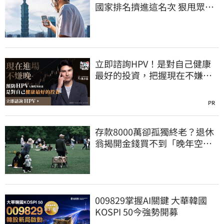
國家排名擠進這名次 狠甩眾多
歐美熱門國家
立即諮詢HPV！是對自己健康
最好的投資，把握現在不嫌
晚！
PR
存款8000萬卻孤獨終老？退休
翁揭開金錢買不到「晚年空
虛」真相
009829掌握AI關鍵 大華韓國
KOSPI 50今強勢開募