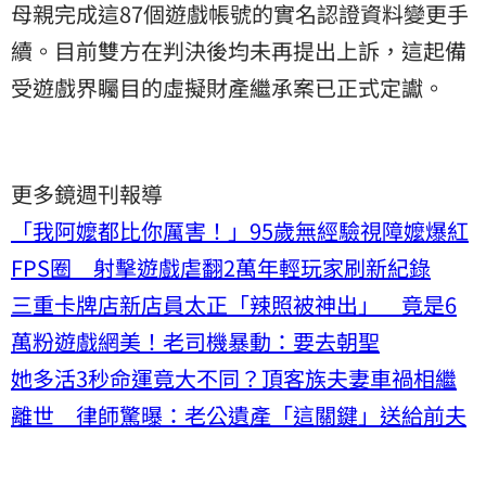
母親完成這87個遊戲帳號的實名認證資料變更手
續。目前雙方在判決後均未再提出上訴，這起備
受遊戲界矚目的虛擬財產繼承案已正式定讞。
更多鏡週刊報導
「我阿嬤都比你厲害！」95歲無經驗視障嬤爆紅
FPS圈 射擊遊戲虐翻2萬年輕玩家刷新紀錄
三重卡牌店新店員太正「辣照被神出」 竟是6
萬粉遊戲網美！老司機暴動：要去朝聖
她多活3秒命運竟大不同？頂客族夫妻車禍相繼
離世 律師驚曝：老公遺產「這關鍵」送給前夫