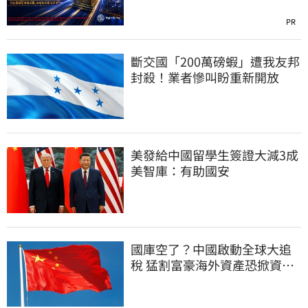
PR
斷交國「200萬磅蝦」遭我友邦
封殺！業者慘叫盼重新開放
美發給中國留學生簽證大減3成
美智庫：有助國安
國庫空了？中國啟動全球大追
稅 猛割富豪海外資產恐掀資金
逃亡潮