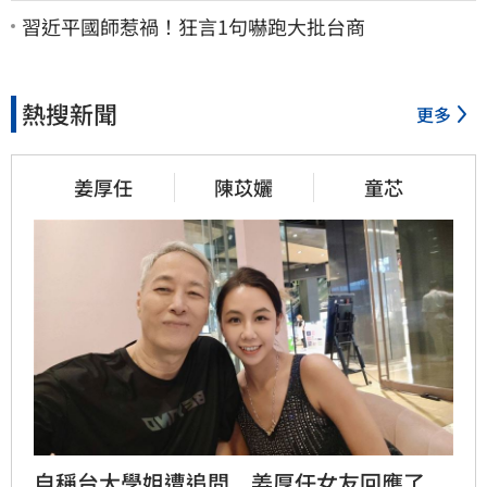
習近平國師惹禍！狂言1句嚇跑大批台商
熱搜新聞
更多
姜厚任
陳苡孋
童芯
自稱台大學姐遭追問　姜厚任女友回應了