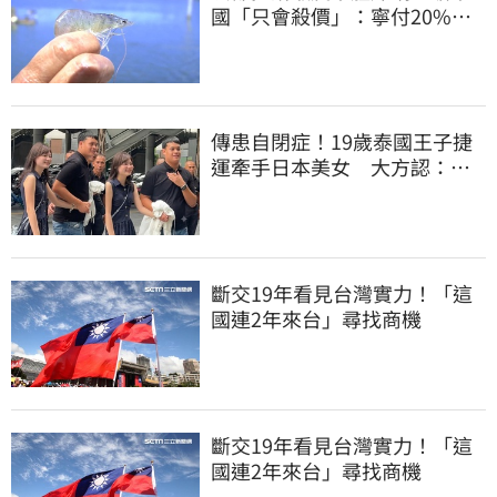
國「只會殺價」：寧付20%關
稅賣白蝦給台灣
傳患自閉症！19歲泰國王子捷
運牽手日本美女 大方認：
「我在追她」
斷交19年看見台灣實力！「這
國連2年來台」尋找商機
斷交19年看見台灣實力！「這
國連2年來台」尋找商機