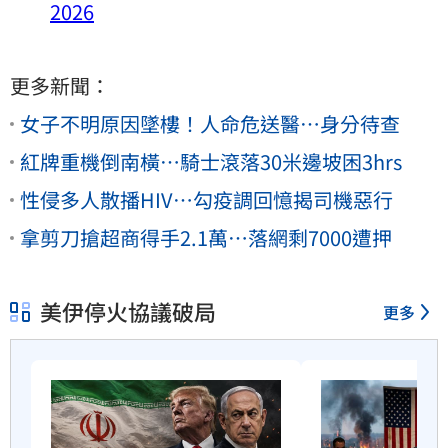
2026
更多新聞：
女子不明原因墜樓！人命危送醫…身分待查
紅牌重機倒南橫…騎士滾落30米邊坡困3hrs
性侵多人散播HIV…勾疫調回憶揭司機惡行
拿剪刀搶超商得手2.1萬…落網剩7000遭押
美伊停火協議破局
更多