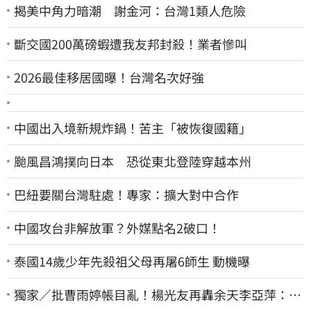
揭美中角力暗潮 謝金河：台灣1類人危險
斷交國200萬磅蝦遭我友邦封殺！業者慘叫
2026最佳移居國曝！台灣名次好強
中國出入境新規炸鍋！苦主「被恢復國籍」
颱風昌鴻撲向日本 恐從東北登陸穿越本州
巴紐要關台灣駐處！專家：擴大對中合作
中國攻台非解放軍？外媒點名2破口！
泰國14歲少年先殺祖父母再屠6師生 動機曝
獨家／批曹雨婷帳目亂！楊光友再轟余天李亞萍：他
們工會跟演藝圈沒關