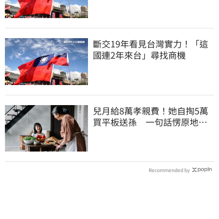
斷交19年看見台灣實力！「這
國連2年來台」尋找商機
兒月給8萬孝親費！她自掏5萬
買平板送孫 一句話愣原地
「傷心不已」
Recommended by