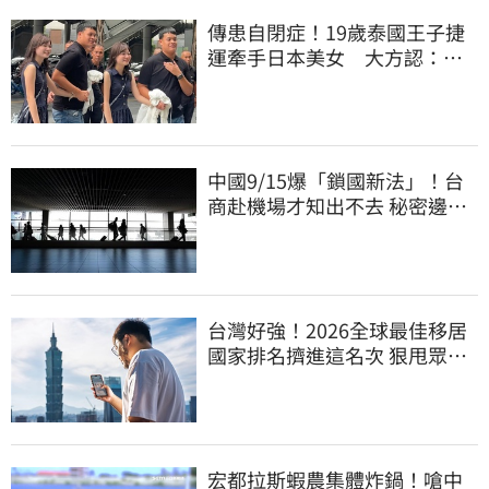
傳患自閉症！19歲泰國王子捷
運牽手日本美女 大方認：
「我在追她」
中國9/15爆「鎖國新法」！台
商赴機場才知出不去 秘密邊控
合法化
台灣好強！2026全球最佳移居
國家排名擠進這名次 狠甩眾多
歐美熱門國家
宏都拉斯蝦農集體炸鍋！嗆中