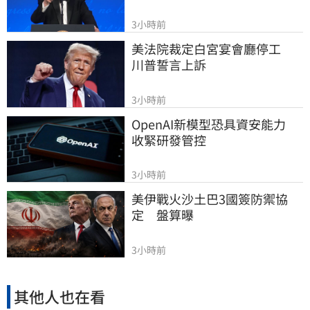
3小時前
美法院裁定白宮宴會廳停工　
川普誓言上訴
3小時前
OpenAI新模型恐具資安能力　
收緊研發管控
3小時前
美伊戰火沙土巴3國簽防禦協
定　盤算曝
3小時前
其他人也在看