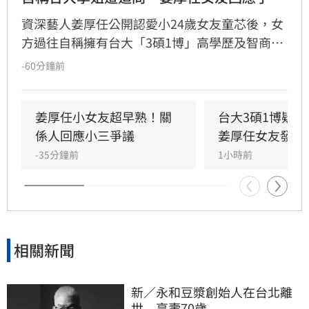
資深藝人姜厚任公開認愛小24歲女友童芯後，女
方過往自稱擁有台大「3碩1博」高學歷及智商
146等背景引發外界高度質疑。童芯日前於社群
-60分鐘前
發布千字長文，以「台大學姐」自居暢談邏輯與
真相，試圖回應爭議，卻未提供具體學歷證明文
件，導致話題持續發酵，網友針對其學歷真實性
姜厚任小女友超早熟！關
台大3碩1博疑
仍存有諸多疑問。面對女友身陷輿論風波，姜厚
係人回應小三爭議
姜厚任女友發聲
任展現力挺態度，笑稱兩人的戀情已像偵探片，
-35分鐘前
1小時前
強調對女友背景知情且不擔憂。林宜君
相關新聞
新／永和豆漿創始人在台北離
世　享壽70歲