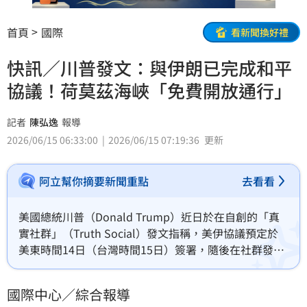
首頁
國際
看新聞換好禮
快訊／川普發文：與伊朗已完成和平
協議！荷莫茲海峽「免費開放通行」
記者
陳弘逸
報導
2026/06/15 06:33:00
2026/06/15 07:19:36
更新
阿立幫你摘要新聞重點
去看看
美國總統川普（Donald Trump）近日於在自創的「真
實社群」（Truth Social）發文指稱，美伊協議預定於
美東時間14日（台灣時間15日）簽署，隨後在社群發文
宣布，美國與伊朗已達成協議，美方將立即解除對伊朗
實施的海上封鎖，並重新開放荷莫茲海峽（Strait of 
國際中心／綜合報導
Hormuz）通航。直呼「世界各國的船隻，啟動你們的