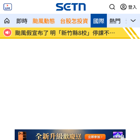
登入
即時
颱風動態
台股怎投資
國際
熱門
影音
哀怨
颱風假宣布了 明「新竹縣8校」停課不停
太陽下
班