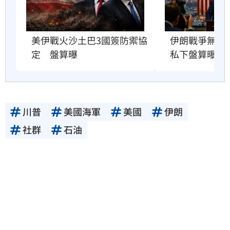
美伊戰火沙土巴3國簽防禦協
伊朗戰爭無解
定　盤算曝
私下盤算曝光
川普
美國海軍
美國
伊朗
社群
石油