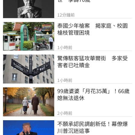
12分鐘前
泰國少年槍案　揭家庭、校園
槍枝管理困境
1小時前
驚傳駭客猛攻華爾街　多家受
害者已吐贖金
1小時前
99歲婆婆「月花35萬」！66歲
媳無法退休
2小時前
不願承認民調創新低！幕僚爆
川普沉迷這事