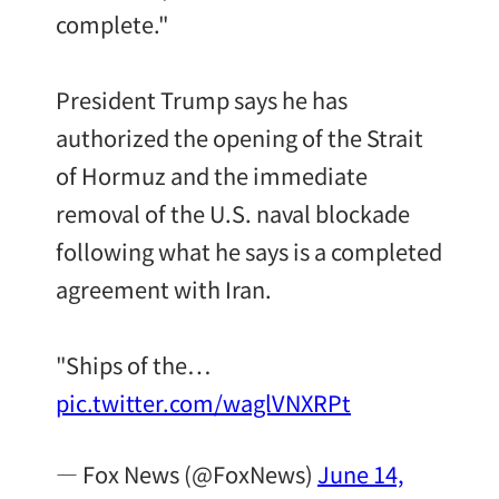
complete."
President Trump says he has
authorized the opening of the Strait
of Hormuz and the immediate
removal of the U.S. naval blockade
following what he says is a completed
agreement with Iran.
"Ships of the…
pic.twitter.com/waglVNXRPt
— Fox News (@FoxNews)
June 14,