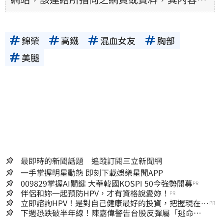
為所連結網站提供，相關權利均為該網站、內
容提供者或合法權利人所有，三立集團不擔保
錦榮
高鐵
混血女友
胸部
其真實性、正確性、即時性、完整性或合法
性。三立新聞網所提供的資訊內容，若其著作
美腿
權不屬於三立集團所有，使用者未取得內容提
供者（著作權人）許可之前，亦不得擅自轉
貼、重製、變更、散布，否則概由使用者自負
全責。
最即時的新聞話題 追蹤訂閱三立新聞網
一手掌握明星動態 即刻下載娛樂星聞APP
009829掌握AI關鍵 大華韓國KOSPI 50今強勢開募
PR
伴侶和妳一起預防HPV，才有資格說愛妳！
PR
立即諮詢HPV！是對自己健康最好的投資，把握現在不
PR
嫌晚！
下週恐跌破半年線！陳嘉偉警告台股反彈屬「逃命