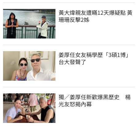
黃大煒親友遭瞞12天爆疑點 黃
珊珊反擊2姊
姜厚任女友稱學歷「3碩1博」 
台大發聲了
獨／姜厚任新歡爆黑歷史　楊
光友怒揭內幕