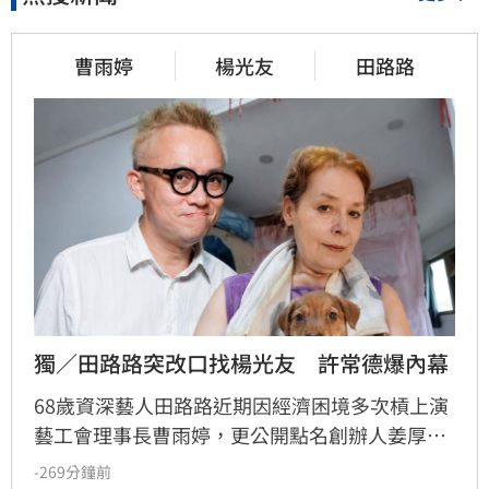
曹雨婷
楊光友
田路路
獨／田路路突改口找楊光友　許常德爆內幕
68歲資深藝人田路路近期因經濟困境多次槓上演
藝工會理事長曹雨婷，更公開點名創辦人姜厚任
出面，事後卻發文坦言搞錯對象，真正想找的是
-269分鐘前