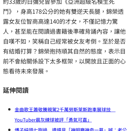
約33歲的白彌兒曾參加《亞洲超級名模生死
鬥》，身高178公分的她有雙逆天長腿，錦榮透
露女友位智商高達140的才女，不僅記憶力驚
人，甚至能在閱讀過書籍後準確背誦內容，讓他
自嘆不如，笑稱自己經常被女友考倒。至於是否
有結婚打算？錦榮抱持順其自然的態度，表示目
前不會給關係設下太多框架，以開放且正面的心
態看待未來發展。
延伸閱讀
金曲歌王蕭敬騰親駕2千萬勞斯萊斯跑車展球技
YouTuber晨灰練球被評「勇氣可嘉」
傅子純頭七剛過 遺孀見「神明廳神奇一幕」喊：老公