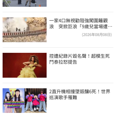
一家4口無視勸阻強闖圍籬觀
浪 突掀巨浪「9歲兒當場遭捲
入海」
(2026年08月08日)
控遭紀錄片毀名聲！超模生死
鬥泰拉怒提告
2直升機相撞墜毀釀6死！世界
巡演歌手罹難