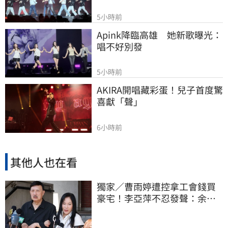
5小時前
Apink降臨高雄　她新歌曝光：
唱不好別發
5小時前
AKIRA開唱藏彩蛋！兒子首度驚
喜獻「聲」
6小時前
其他人也在看
獨家／曹雨婷遭控拿工會錢買
豪宅！李亞萍不忍發聲：余天
管工會都貼錢