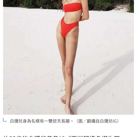
白彌兒身為名模有一雙逆天長腿。（圖／翻攝自白彌兒IG）