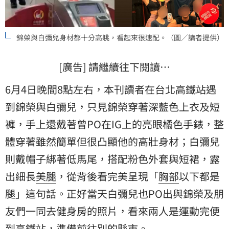
錦榮與白彌兒身材都十分高䠷，看起來很速配。（圖／讀者提供）
[廣告] 請繼續往下閱讀…
6月4日晚間8點左右，本刊讀者在台北高鐵站遇
到錦榮與白彌兒，只見錦榮穿著深藍色上衣及短
褲，手上還戴著曾PO在IG上的亮眼橘色手錶，整
體穿著雖然簡單但很凸顯他的高壯身材；白彌兒
則戴帽子綁著低馬尾，搭配粉色外套與短裙，露
出細長
美腿
，從背後看完美呈現「
胸部
以下都是
腿」這句話。正好當天白彌兒也PO出與錦榮及朋
友們一同去健身房的照片，看來兩人是運動完便
到高鐵站，準備前往別的縣市。