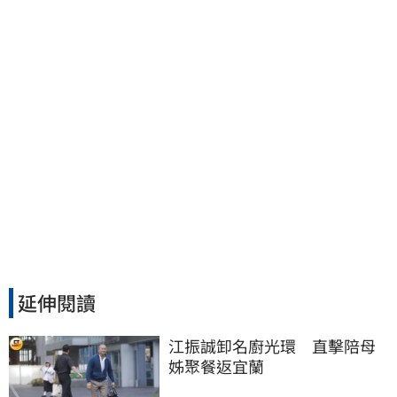
波」：空頭大屠殺剛開始
延伸閱讀
江振誠卸名廚光環　直擊陪母
姊聚餐返宜蘭