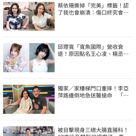
蔡依珊撕掉「完美」標籤！認
了我也會崩潰：傷口終究會癒
合
邱瓈寬「寬魚國際」營收衰
退！原因點名王心凌、楊丞琳
網笑翻：太誠實
獨家／家樓梯門口重摔！李亞
萍路邊倒地急送醫搶命 「最
新傷況」曝
被目擊現身三總大腸直腸科！