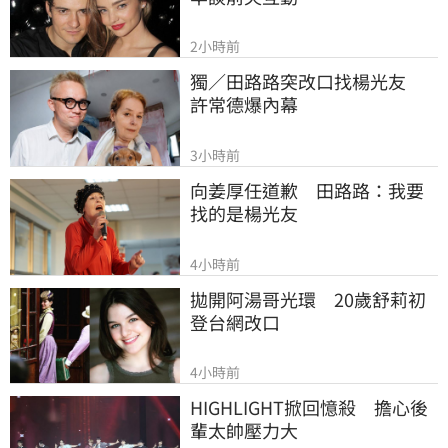
2小時前
獨／田路路突改口找楊光友　
許常德爆內幕
3小時前
向姜厚任道歉　田路路：我要
找的是楊光友
4小時前
拋開阿湯哥光環　20歲舒莉初
登台網改口
4小時前
HIGHLIGHT掀回憶殺　擔心後
輩太帥壓力大