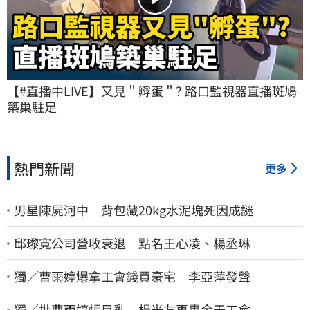
【#直播中LIVE】又見＂孵蛋＂? 路口監視器直播斑鳩
築巢駐足
熱門新聞
更多
男星陳屍河中 背包藏20kg水泥塊死因成謎
邱瓈寬公司營收衰退 點名王心凌、楊丞琳
獨／曹雨婷爆拿工會錢買豪宅 李亞萍發聲
獨／批曹雨婷帳目亂 楊光友再轟余天工會