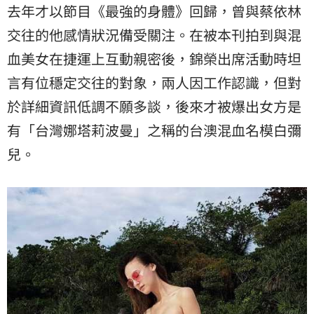
去年才以節目《最強的身體》回歸，曾與蔡依林
交往的他感情狀況備受關注。在被本刊拍到與混
血美女在捷運上互動親密後，錦榮出席活動時坦
言有位穩定交往的對象，兩人因工作認識，但對
於詳細資訊低調不願多談，後來才被爆出女方是
有「台灣娜塔莉波曼」之稱的台澳混血名模白彌
兒。