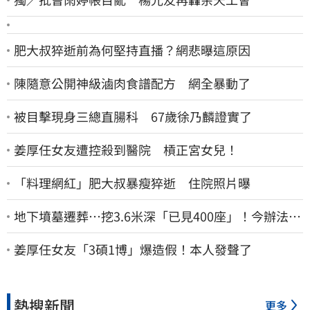
肥大叔猝逝前為何堅持直播？網悲曝這原因
陳隨意公開神級滷肉食譜配方 網全暴動了
被目擊現身三總直腸科 67歲徐乃麟證實了
姜厚任女友遭控殺到醫院 槓正宮女兒！
「料理網紅」肥大叔暴瘦猝逝 住院照片曝
地下墳墓遷葬…挖3.6米深「已見400座」！今辦法會
安撫祖先
姜厚任女友「3碩1博」爆造假！本人發聲了
熱搜新聞
更多