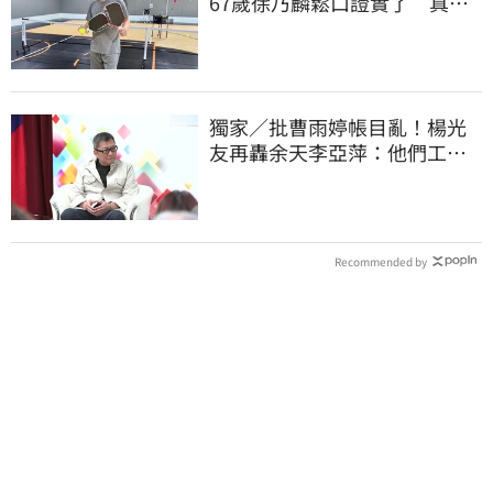
67歲徐乃麟鬆口證實了 真實
體況曝光
獨家／批曹雨婷帳目亂！楊光
友再轟余天李亞萍：他們工會
跟演藝圈沒關
Recommended by