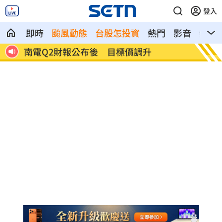
登入
即時
颱風動態
台股怎投資
熱門
影音
熱搜
雨特
南電Q2財報公布後 目標價調升
俄軍空