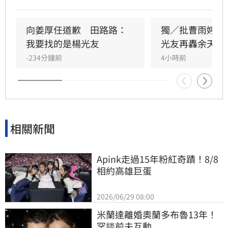
前理事長楊光友。楊光友對此回應，質疑田路路
晚年困頓不應全歸咎於工會。對此，音樂人許常
德出面緩頰，建議田路路應先安頓好生活，並提
向姜厚任道歉　田路路：
獨／批曹雨婷帳
議透過口述歷史記錄資深藝人的故事。許常德同
我要找的是楊光友
光友再轟余天工
時批評現任理事長曹雨婷不應神隱，呼籲工會應
-234分鐘前
4小時前
展現具體作為照顧資深藝人，而非僅提供勞健保
功能。整起事件引發關注，田路路則強調目前先
處理身體狀況，後續發展仍待觀察。
相關新聞
Apink走過15年粉紅奇蹟！8/8
相約高雄巨蛋
2026/06/29 08:00
米蘭達離婚奧蘭多布魯13年！
罕談前夫互動