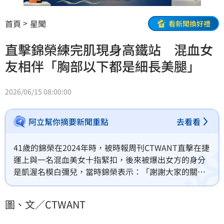
首頁
星聞
看新聞換好禮
直擊錦榮練完肌現身高鐵站 混血女
友相伴「胸部以下都是細長美腿」
2026/06/15 08:00:00
阿立幫你摘要新聞重點
去看看
41歲的錦榮在2024年時，被時報周刊CTWANT直擊在捷
運上與一名混血美女十指緊扣，後來被爆出女方的身分
是凱渥名模白彌兒，當時錦榮表示：「謝謝大家的關
心，我們都很喜歡現在的生活狀態。」雖然沒有直接承
認交往，不過本刊讀者日前又在高鐵站巧遇兩人，俊男
圖、文／CTWANT
美女的搭配看起來相當賞心悅目。