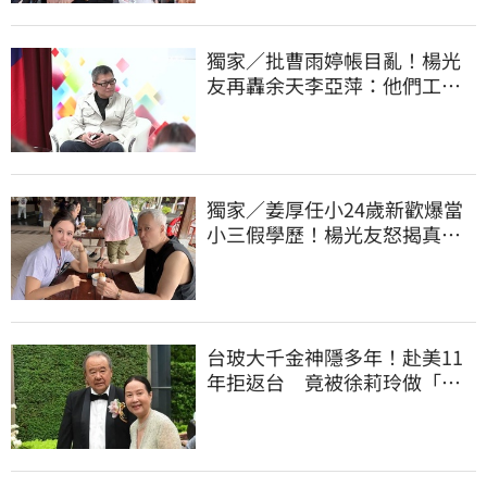
獨家／批曹雨婷帳目亂！楊光
友再轟余天李亞萍：他們工會
跟演藝圈沒關
獨家／姜厚任小24歲新歡爆當
小三假學歷！楊光友怒揭真實
內幕：我祝福
台玻大千金神隱多年！赴美11
年拒返台 竟被徐莉玲做「這
件事」打動回家