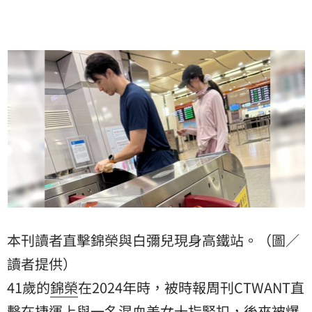
本刊讀者直擊錦榮與白彌兒現身高鐵站。（圖／
讀者提供）
41歲的
錦榮
在2024年時，被時報周刊CTWANT直
擊在捷運上與一名混血美女十指緊扣，後來被爆