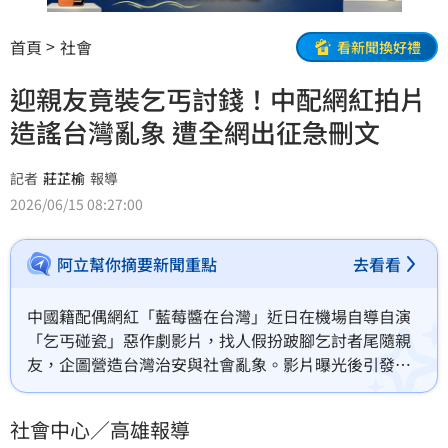
首頁
社會
看新聞換好禮
迎親友竟裝乞丐討錢！中配網紅拍片
造謠台灣亂象 遭全網出征急刪文
記者
莊芷榆
報導
2026/06/15 08:27:00
阿立幫你摘要新聞重點
去看看
中國籍配偶網紅「藍莓醬在台灣」近日在機場自導自演
「乞丐碰瓷」惡作劇影片，找人假扮跛腳乞討者尾隨親
友，企圖營造台灣治安與社會亂象。影片曝光後引發全
台網友怒火，痛批此舉惡意抹黑台灣，紛紛要求政府撤
銷其居留證並驅逐出境。雖然該影片已緊急下架，但其
社會中心／高雄報導
「假乞討真造謠」的行為已引發強烈社會反感。此事件