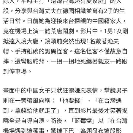
餘人，平時主打「遠嫁台灣超有愛家庭」的人
設，分享與台灣丈夫在德國相識並育有2子的生
活日常。日前她為迎接來台探親的中國籍家人，
竟在機場上演一齣荒唐鬧劇。影片中，1男1女剛
抵達入境大廳，鏡頭前突然出現1名戴著漁夫
帽、手持紙碗的詭異
怪客
。這名怪客不僅故意自
摔，還彎腰駝背、一拐一拐地死纏著親友一路跟
到停車場。
畫面中的中國女子見狀狂露嫌惡表情，掌鏡男子
則在一旁帶風向稱：「他要錢」、「在台灣遇
到，拿錢給他就走了」，直到影片最後才笑著揭
曉全是自導自演。隨後，「藍莓醬」以「在台灣
機場遇到這種事，驚掉下巴」為題發布這段影