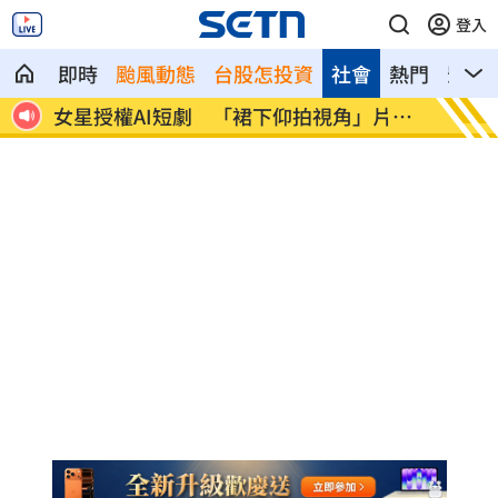
登入
即時
颱風動態
台股怎投資
社會
熱門
影音
女星授權AI短劇 「裙下仰拍視角」片挨
防代刀！衛
轟
人