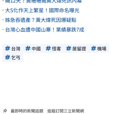
瞞12天？黃珊珊揭黃大煒死訊內幕
大S化作天上繁星！國際命名曝光
姊急吞遺產？黃大煒死因爆疑點
台灣心血遭中國山寨！業績暴跌7成
台灣
中國
怪客
居留證
機場
乞丐
最即時的新聞話題 追蹤訂閱三立新聞網