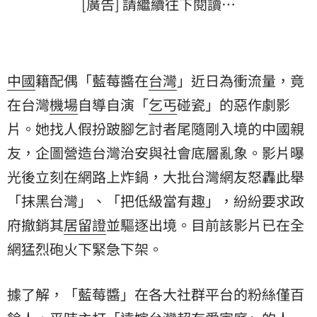
[廣告] 請繼續往下閱讀…
中國
籍配偶「藍莓醬在
台灣
」近日為衝流量，竟
在台灣
機場
自導自演「
乞丐
碰瓷」的惡作劇影
片。她找人假扮跛腳乞討者尾隨剛入境的中國親
友，企圖營造台灣治安與社會底層亂象。影片曝
光後立刻在網路上炸鍋，大批台灣網友怒轟此舉
「抹黑台灣」、「把低級當有趣」，紛紛要求政
府撤銷其
居留證
並驅逐出境。目前該影片已在全
網猛烈砲火下緊急下架。
據了解，「藍莓醬」在各大社群平台的粉絲僅百