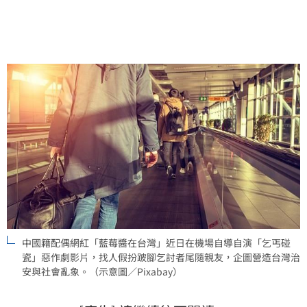
不僅讓該網紅形象崩壞，更掀起關於惡意造謠與居留權
限的熱烈討論，爭議目前仍持續在各大社群論壇延燒。
中國籍配偶網紅「藍莓醬在台灣」近日在機場自導自演「乞丐碰
瓷」惡作劇影片，找人假扮跛腳乞討者尾隨親友，企圖營造台灣治
安與社會亂象。（示意圖／Pixabay）