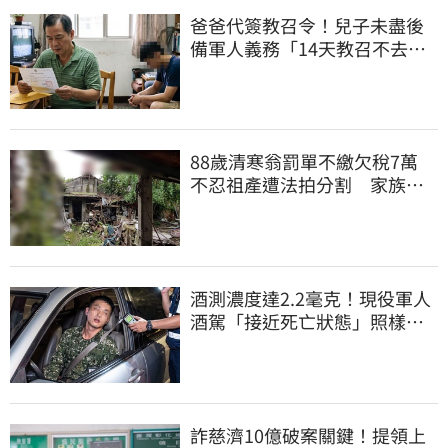
爸爸代簽教召令！兒子未盡後
備軍人義務「14天教召不去」
換3個月刑期
88歲清寒翁罰單不繳欠稅7萬
不忍祖產遭法拍分割 家族按
月代繳償債
酒測濃度達2.2毫克！現役軍人
酒駕「接近死亡狀態」照樣開
車上路遭勒退
詐慈濟10億破案關鍵！提領上