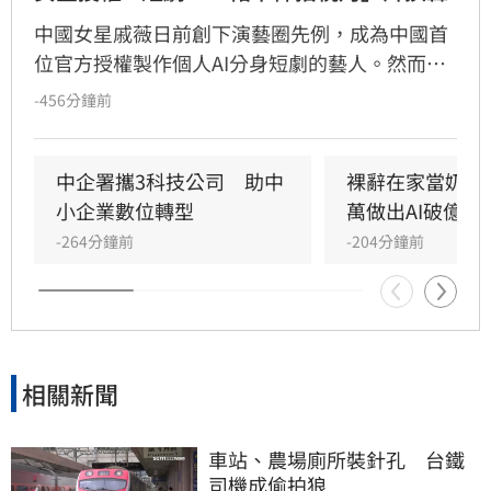
中國女星戚薇日前創下演藝圈先例，成為中國首
位官方授權製作個人AI分身短劇的藝人。然而，
由戚薇AI分身演出的首部作品《末日盛夏》今（7
-456分鐘前
日）釋出首波宣傳影片後，畫面中的運鏡手法卻
意外引爆全網怒火。預告片開場採用「裙下仰拍
視角」，鏡頭直接從角色雙腿之間低角度直視裙
中企署攜3科技公司　助中
裸辭在家當奶爸
底，被指帶有強烈的偷窺暗示，導致原本備受期
小企業數位轉型
萬做出AI破億神
待的AI技術創新慘遭好評翻車。
-264分鐘前
-204分鐘前
相關新聞
車站、農場廁所裝針孔　台鐵
司機成偷拍狼