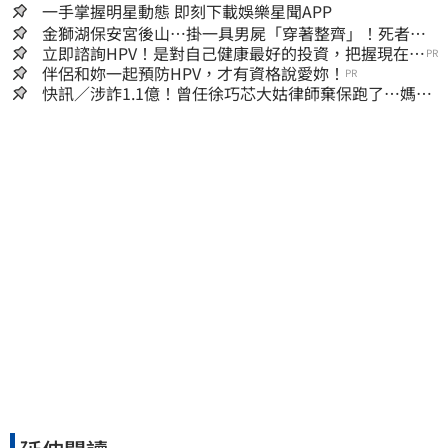
一手掌握明星動態 即刻下載娛樂星聞APP
金獅湖保安宮後山…掛一具男屍「穿著整齊」！死者身
份曝
立即諮詢HPV！是對自己健康最好的投資，把握現在不
PR
嫌晚！
伴侶和妳一起預防HPV，才有資格說愛妳！
PR
快訊／涉詐1.1億！曾任徐巧芯大姑律師棄保跑了…媽也
離境 桃檢發通緝