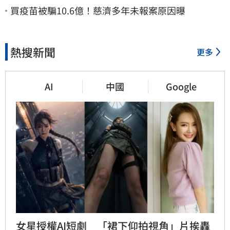
買疫苗被騙10.6億！慈濟多年未報案原因曝
熱搜新聞
更多
AI
中國
Google
女星授權AI短劇　「裙下仰拍視角」片挨轟