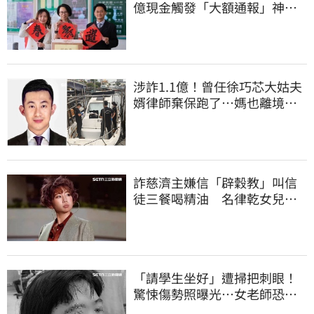
億現金觸發「大額通報」神鬼
律師遭擊落內幕
涉詐1.1億！曾任徐巧芯大姑夫
婿律師棄保跑了…媽也離境
桃檢發通緝
詐慈濟主嫌信「辟穀教」叫信
徒三餐喝精油 名律乾女兒卻
吃鮑魚喝紅酒
「請學生坐好」遭掃把刺眼！
驚悚傷勢照曝光…女老師恐失
明堅持會提告