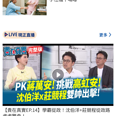
現正直播
更多
【貴在真實EP.14】學霸從政！沈伯洋+莊競程從政路
處處驚奇！