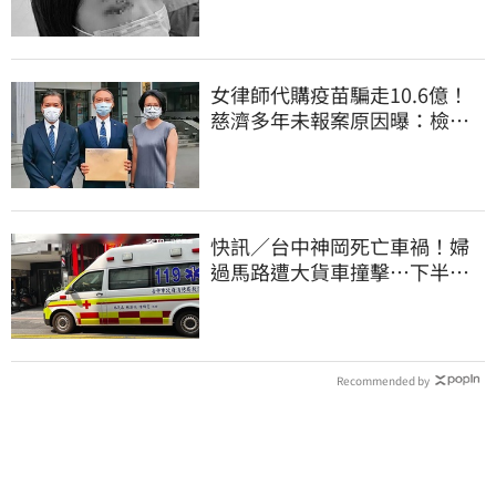
女律師代購疫苗騙走10.6億！
慈濟多年未報案原因曝：檢警
上門才知被騙
快訊／台中神岡死亡車禍！婦
過馬路遭大貨車撞擊…下半身
輾碎慘死路口
Recommended by