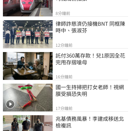
8分鐘前
律師詐慈濟仍接機BNT 同框陳
時中、張淑芬
12分鐘前
託付360萬存款！兒1原因全花
完甩存摺嗆母
16分鐘前
國一生持掃把打女老師！視網
膜受損恐失明
17分鐘前
兆基債務風暴！李建成移送北
檢複訊