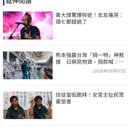
延伸閱讀
黃大煒驚爆猝逝！女友痛哭：
頭七都錯過了
熊本強震台灣「捐一物」神救
援 日網見物資、捐款喊：給
台灣統治算了
(2026年08月07日)
信徒當街跪拜！女宮主扯民眾
黨受害