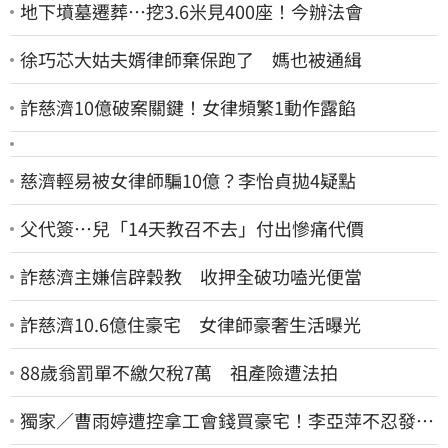
地下墳墓遷葬…挖3.6米見400座！今辦法會
徐巧芯大姑夫婿律師棄保跑了 媽也被通緝
詐慈濟10億破案關鍵！女律頻繁1動作露餡
慈濟輕易被女律師騙10億？李怡貞拋4疑點
父代簽…兒「14天教召不去」付出慘痛代價
詐慈濟主嫌信辟穀教 收押全破功嗑光便當
詐慈濟10.6億住豪宅 女律師豪奢生活曝光
88歲翁罰單不繳欠稅7萬 祖產險遭法拍
獨家／曹雨婷遭控拿工會錢買豪宅！李亞萍不忍發
聲：余天管工會都貼錢