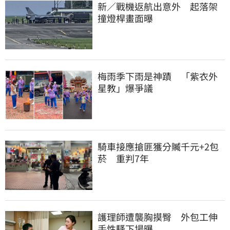
新／戰機返航出意外　起落架
撞燈桿畫面曝
梅雨季下雨是神蹟　「紫衣外
星教」爆爭議
騎車接應搶匪獲分贓千元+2包
菸　重判7年
護理師遭襲胸摸臀　外包工伸
手性騷下場曝