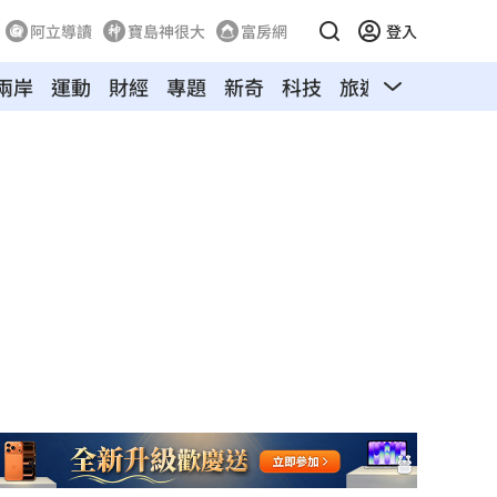
阿立導讀
寶島神很大
富房網
登入
兩岸
運動
財經
專題
新奇
科技
旅遊
汽車
寵物