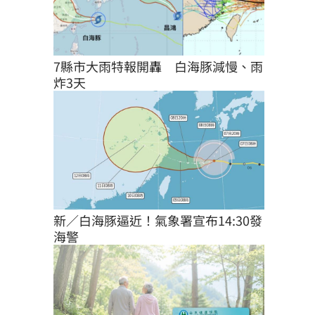
7縣市大雨特報開轟　白海豚減慢、雨
炸3天
新／白海豚逼近！氣象署宣布14:30發
海警