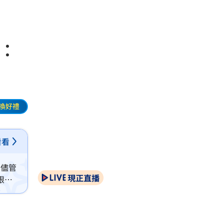
：
換好禮
看看
。儘管
現正直播
眼，
寂寞劣