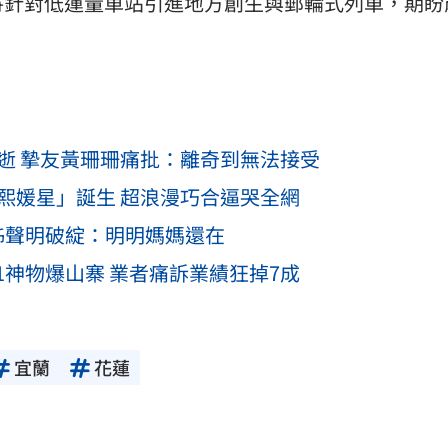
將針對低運量車站引進地方創生與郵輪式列車，期盼
逝 摯友黃珊珊痛批：離奇到無法接受
熙媛星」誕生 超浪漫巧合逼哭全網
姊聲明破綻：明明媽媽還在
神物爆山寨 業者痛訴業績狂掉7成
宜蘭
花蓮