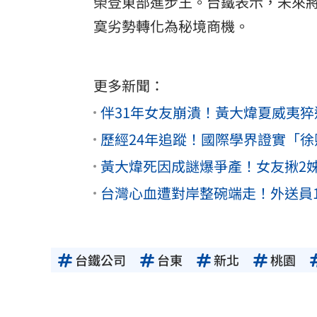
榮登東部進步王。台鐵表示，未來
寞劣勢轉化為秘境商機。
更多新聞：
伴31年女友崩潰！黃大煒夏威夷猝
歷經24年追蹤！國際學界證實「徐
黃大煒死因成謎爆爭產！女友揪2
台灣心血遭對岸整碗端走！外送員1
台鐵公司
台東
新北
桃園