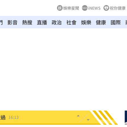
娛樂星聞
iNEWS
祝你健康
門
影音
熱搜
直播
政治
社會
娛樂
健康
國際
快樂
16:19
業
16:19
分曝
16:17
傷
16:15
16:15
放過
16:13