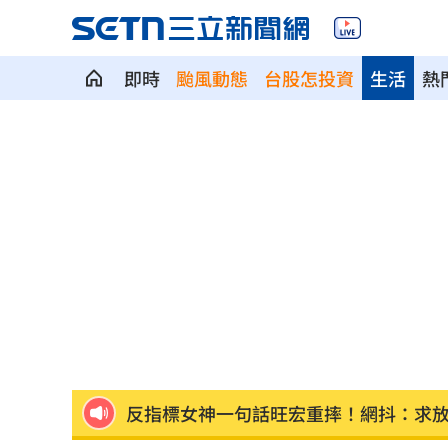
即時
颱風動態
台股怎投資
生活
熱
73歲首過父親節 他找亡妻淚：今天好
慈濟買BNT遭詐 蔡英文：務必相信專
助鳳飛飛一炮而紅 龍千玉亡父超狂身
天空突下起麻將雨 士林婦險遭砸頭受
不斷更新／虎航8日沖繩石垣島8班停飛
反指標女神一句話旺宏重摔！網抖：求