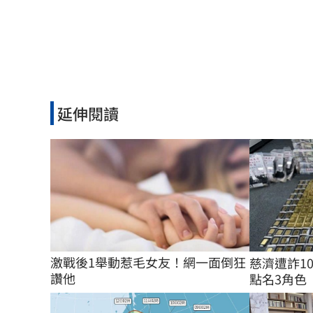
延伸閱讀
激戰後1舉動惹毛女友！網一面倒狂
慈濟遭詐1
讚他
點名3角色 