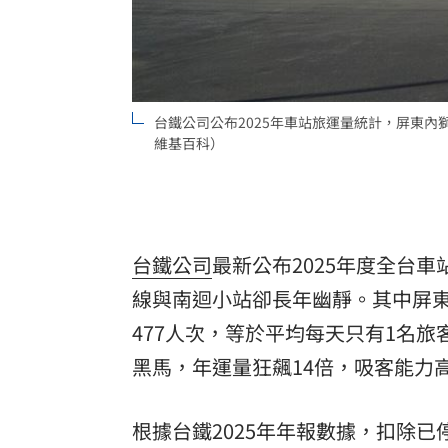
8國球員齊聚高雄 Formosa 7s掀足球
理想混蛋號召粉絲跨海追星吃美食！
18:
台鐵公司公布2025年車站旅運量統計，屏東內
維基百科）
台鐵公司
最新公布2025年度全台
線與南迴小站卻長年幽靜。其中屏
477人次，等於平均每天只有1名旅
黑馬，年運量狂飆14倍，吸客能力高達
根據台鐵2025年年報數據，扣除已