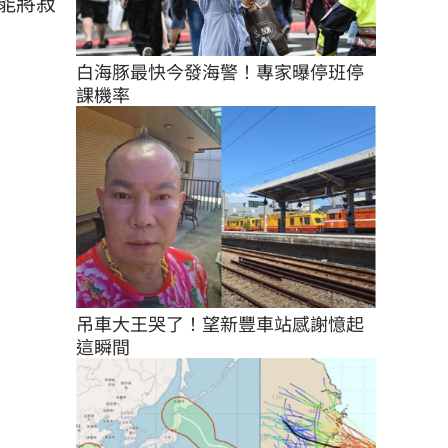
能將寂
白海豚最快今發海警！專家曝停班停
課機率
吊車大王哭了！望新豐車站感謝憶起
這瞬間