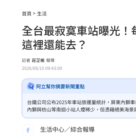
白海豚會放颱風假？最新暴風圈侵襲率
首頁
生活
吉安鄉公所副主任酒駕 突開車門害摔
全台最寂寞車站曝光！
前員工虐殺董座封屍 他見煞：有冤屈
這裡還能去？
白推交通罰款專用公投！綠：可直接處
瓊斯盃領隊出爐 陳立宗與張維正挺台
記者
莊芷榆
報導
2026/06/15 09:43:00
日人扛回35公斤戰利品曝 台人一看：
阿立幫你摘要新聞重點
台中女里長掃街拜票遭潑糞⋯全身沾滿
彰化橘色虎斑貓走失！飼主懸賞20萬找
台鐵公司公布2025年車站旅運量統計，屏東內獅
內獅與枋山等南迴小站人煙稀少，但憑藉絕美海景
昔赴陸尋根挨轟 郭品超變禿頭近照嚇
年運量狂飆14倍達158.5萬人次，成為年度最
勢轉化為觀光新商機。
生活中心／綜合報導
買疫苗被詐10億！昔日半導體CEO認了