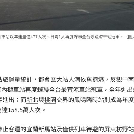
熱潮
10:00
15
獅車站以年運量僅477人次、日均1人再度蟬聯全台最荒涼車站冠軍。（圖
車站旅運量統計，都會區大站人潮依舊擠爆，反觀中
東內獅車站再度蟬聯全台最荒涼車站冠軍，全年進出
客進出；而
新北
與
桃園
交界的鳳鳴臨時站則成為年度
158.5萬人次。
停止客運的
宜蘭
新馬站及僅供列車待避的屏東枋野站