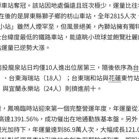
獅車站奪冠。該站因地處偏遠且班次極少，運量比往
在後的是屏東縣獅子鄉的枋山車站，全年2815人次
境小站」雖然人煙罕至，但風景絕美，內獅站擁有獨
全台緯度最低的鐵路車站，能遠眺小琉球並飽覽壯麗
站運量已逆勢大漲。
南投龍泉站日均僅10人進出位居第三，隨後依序為
台
）、台東海瑞站（18人）；台東瑞和站與
花蓮
東竹
）與宜蘭永樂站（24人）則擠進前十。
，鳳鳴臨時站迎來第一個完整營運年度，年運量從10
高達1391.56%，成功催出在地通勤族基本盤。另
加持下，年運量達到86.9萬人次，大幅成長121.