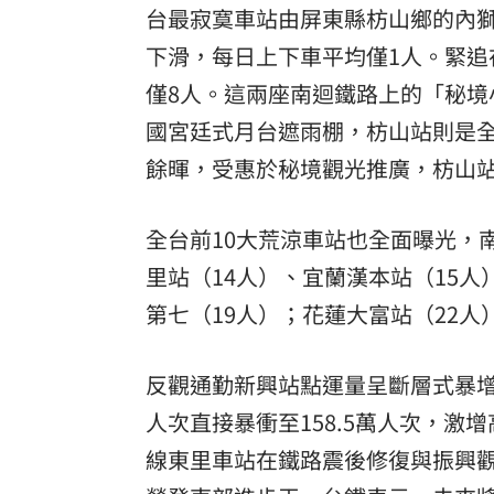
台最寂寞車站由屏東縣枋山鄉的內
下滑，每日上下車平均僅1人。緊追
僅8人。這兩座南迴鐵路上的「秘
國宮廷式月台遮雨棚，枋山站則是
餘暉，受惠於秘境觀光推廣，枋山
全台前10大荒涼車站也全面曝光，
里站（14人）、宜蘭漢本站（15人
第七（19人）；花蓮大富站（22人
反觀通勤新興站點運量呈斷層式暴增
人次直接暴衝至158.5萬人次，激增
線東里車站在鐵路震後修復與振興觀光