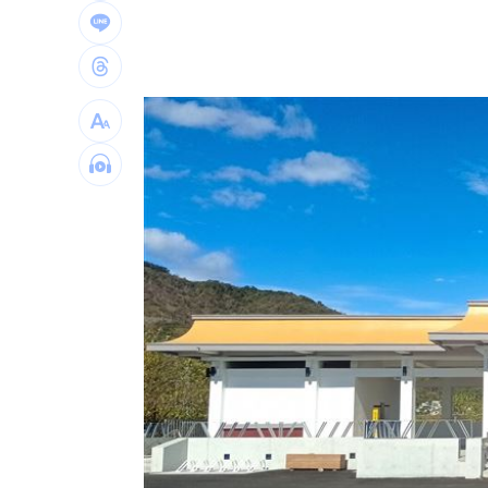
劉若雪首度回應！捲入周杰倫私生子風
選手一開口驚豔全場 歌王聽到一半變
蔡英文助攻蘇巧慧 李四川曝「大咖」
中企署攜3科技公司 助中小企業數位轉
台灣彩券開獎直播中
20:31
LIVE三立+24小時直播
15:27
三立iNEWS新聞台線上直播
18:00
商場戰國來臨 台中「頂奢大道」逐漸
台彩父親節推新刮刮樂千萬頭獎超「爸
「拍片人的多重宇宙」職涯論壇9/12登