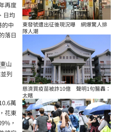
年再度
、日均
東發號遭出征後現況曝　網爆驚人排
特的中
隊人潮
的落日
東
山
站並列
慈濟買疫苗被詐10億　聲明1句醫轟：
太瞎
.6萬
外，花東
09%，