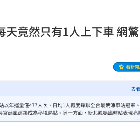
曝光
16:12
車
16:12
每天竟然只有1人上下車 網驚
在哭
16:11
理
16:06
灣隊
16:06
看新聞
懂買
16:04
去
穢物
16:01
阿咪
16:01
車站以年運量僅477人次、日均1人再度蟬聯全台最荒涼車站冠軍
與宮廷風建築成為秘境熱點。另一方面，新北鳳鳴臨時站表現亮
壞網
15:58
強黑馬。台鐵表示，未來將透過地方創生與郵輪式列車轉型，力拚將
被騙
15:58