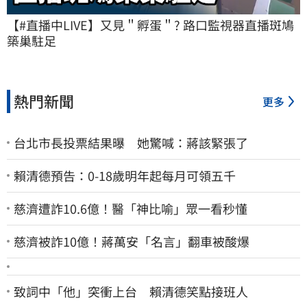
【#直播中LIVE】又見＂孵蛋＂? 路口監視器直播斑鳩
築巢駐足
熱門新聞
更多
台北市長投票結果曝 她驚喊：蔣該緊張了
賴清德預告：0-18歲明年起每月可領五千
慈濟遭詐10.6億！醫「神比喻」眾一看秒懂
慈濟被詐10億！蔣萬安「名言」翻車被酸爆
致詞中「他」突衝上台 賴清德笑點接班人