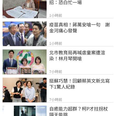
招：恐白忙一場
1小時前
疫苗真相！蔣萬安嗆一句　謝
金河痛心發聲
1小時前
北市教育局再喊虐童案遭渲
染！林月琴開嗆
7小時前
挺蘇巧慧！回顧蔡英文新北寫
下1驚人紀錄
7小時前
自癒能力超群？柯P才拄拐杖　
隔天能跳