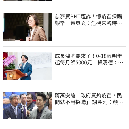
慈濟買BNT遭詐！憶疫苗採購
艱辛 蔡英文：危機來臨時務
必相信專業
成長津貼要來了！0-18歲明年
起每月領5000元 賴清德：此
時不生更待何時
蔣萬安嗆「政府買夠疫苗，民
間就不用採購」 謝金河：顛倒
黑白令人痛心