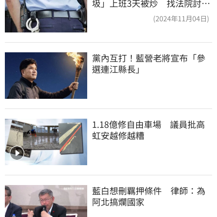
圾」上班3天被炒 找法院討公
道結果出爐
(2024年11月04日)
黨內互打！藍營老將宣布「參
選連江縣長」
1.18億修自由車場　議員批高
虹安越修越糟
藍白想刪羈押條件　律師：為
阿北搞爛國家