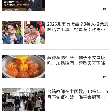
晚！
PR
2026北市長挺誰？3萬人投票最
終結果出爐 她驚喊：蔣萬安
真該緊張了
超神減肥神器！橘子不要直接
吃，加點這個！體重天天下降
PR
台籍教師在中國教書10多年 5
月下旬遭拘禁！海基會揭可能
原因