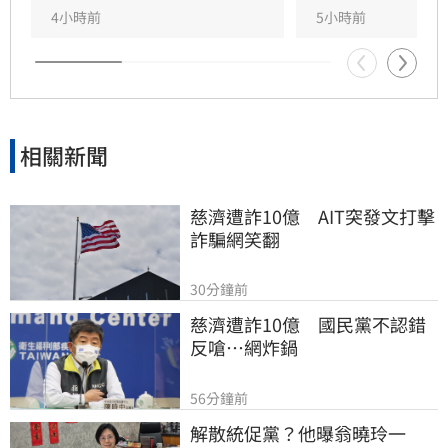
推動育兒留停六加三、延長婚產假等多項配套措
4小時前
5小時前
施，建構完善支持體系。政院重申，國家政策規
劃需具備整體性，針對立法院侵害預算編製權的
作為，將持續捍衛憲法賦予的權限，確保政策有
效執行以回應少子女化挑戰。
相關新聞
慈濟遭詐10億　AIT突發文打擊
詐騙網笑翻
30分鐘前
慈濟遭詐10億　國民黨不認錯
反嗆⋯網炸鍋
56分鐘前
解散統促黨？他曝翁曉玲一