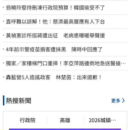
翁曉玲堅持刪凍行政院預算！韓國瑜受不了
直呼難以諒解！他：慈濟最高層應有人下台
黃禎憲診所挺蔣遭出征 老病患曝暖舉聲援
4年前示警疫苗掮客遭抹黑 陳時中回應了
獨家／家樓梯門口重摔！李亞萍路邊倒地急送醫搶
命 「最新傷況」曝
轟藍營5人造謠政客 林楚茵：出來道歉！
熱搜新聞
更多
行政院
高雄
2026城鎮韌
性演習