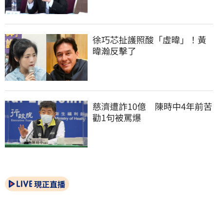
徐巧芯扯護照酸「虛暐」！黃
暐瀚反擊了
慈濟遭詐10億　陳時中4年前苦
勸1句被罵爆
現正直播