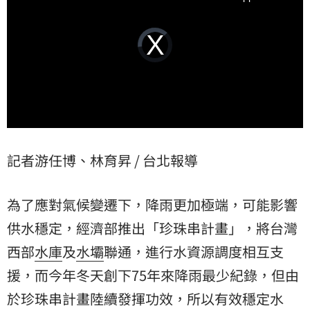
Video
Player
is
loading.
記者游任博、林育昇 / 台北報導
為了應對氣候變遷下，降雨更加極端，可能影響
供水穩定，經濟部推出「珍珠串計畫」，將台灣
西部
水庫
及
水壩
聯通，進行水資源調度相互支
援，而今年冬天創下75年來降雨最少紀錄，但由
於珍珠串計畫陸續發揮功效，所以有效穩定水