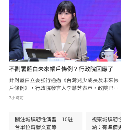
不副署藍白未來帳戶條例？行政院回應了
針對藍白立委強行通過《台灣兒少成長及未來帳
戶條例》，行政院發言人李慧芝表示，政院已收
到三讀函文，強調編列預算為行政院憲政職權，
2小時前
將採取必要作為維護憲政秩序。政府推動「台灣
人口對策新戰略」，包含每月五千元成長津貼，
並強調行政院版透過弱勢對存能落實公平正義，
關注城鎮韌性演習　10駐
視察城鎮韌性演
避免在野黨版本加劇貧富差距。此外，政府同步
台單位齊發文宣導
涵：有準備更安