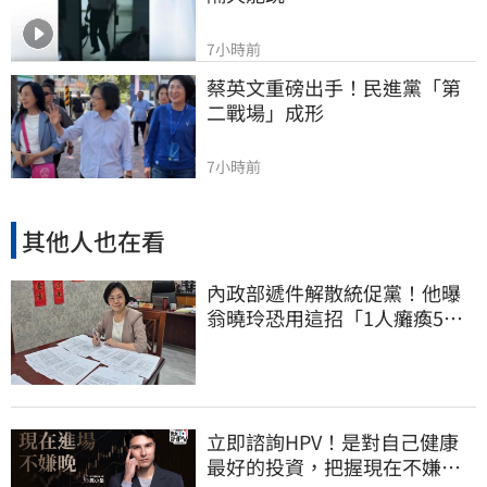
7小時前
蔡英文重磅出手！民進黨「第
二戰場」成形
7小時前
其他人也在看
內政部遞件解散統促黨！他曝
翁曉玲恐用這招「1人癱瘓5
權」：恐白忙一場
立即諮詢HPV！是對自己健康
最好的投資，把握現在不嫌