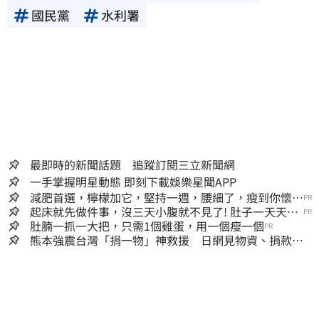
國民黨
水利署
最即時的新聞話題 追蹤訂閱三立新聞網
一手掌握明星動態 即刻下載娛樂星聞APP
減肥首選，檸檬加它，堅持一週，腰細了，瘦到你懷疑
PR
人生
起床就先做件事，沒三天小腹就不見了! 肚子一天天變
PR
小！
肚腩一抓一大把，只需1個雞蛋，用一個瘦一個
PR
熊本強震台灣「捐一物」神救援 日網見物資、捐款
喊：給台灣統治算了