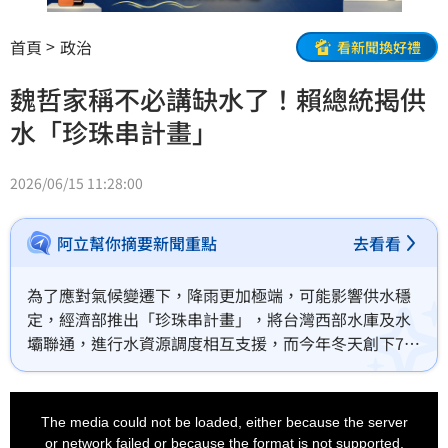
首頁
政治
看新聞換好禮
魏哲家稱不必講缺水了！賴總統揭供
水「珍珠串計畫」
2026/06/15 11:28:00
阿立幫你摘要新聞重點
去看看
為了應對氣候變遷下，降雨更加極端，可能影響供水穩
定，經濟部推出「珍珠串計畫」，將台灣西部水庫及水
壩聯通，進行水資源調度相互支援，而今年冬天創下75
年來降雨最少紀錄，但由於珍珠串計畫陸續發揮功效，
所以有效穩定水情。
This
is
a
The media could not be loaded, either because the server
modal
window.
or network failed or because the format is not supported.