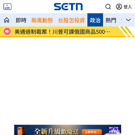
登入
即時
颱風動態
台股怎投資
政治
熱門
影音
課俄國商品500%
日本銀髮族瘋工作 逾4成想做到80