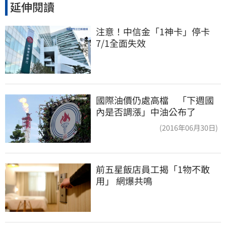
延伸閱讀
注意！中信金「1神卡」停卡　
7/1全面失效
國際油價仍處高檔 「下週國
內是否調漲」中油公布了
(2016年06月30日)
前五星飯店員工揭「1物不敢
用」 網爆共鳴