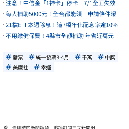
注意！中信金「1神卡」停卡 7/1全面失效
每人補助5000元！全台都能領 申請條件曝
21檔ETF本週除息！這7檔年化配息率逾10%
不用繳健保費！4縣市全額補助 年省近萬元
發票
統一發票3-4月
千萬
中獎
美廉社
幸運
最即時的新聞話題 追蹤訂閱三立新聞網