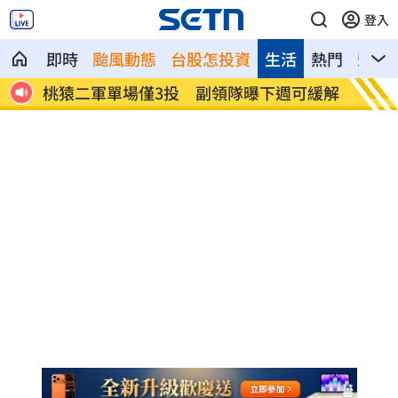
登入
即時
颱風動態
台股怎投資
生活
熱門
影音
出爐
桃猿二軍單場僅3投 副領隊曝下週可緩解
颱風硬
走