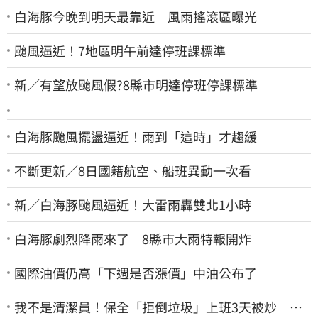
白海豚今晚到明天最靠近 風雨搖滾區曝光
颱風逼近！7地區明午前達停班課標準
新／有望放颱風假?8縣市明達停班停課標準
白海豚颱風擺盪逼近！雨到「這時」才趨緩
不斷更新／8日國籍航空、船班異動一次看
新／白海豚颱風逼近！大雷雨轟雙北1小時
白海豚劇烈降雨來了 8縣市大雨特報開炸
國際油價仍高「下週是否漲價」中油公布了
我不是清潔員！保全「拒倒垃圾」上班3天被炒 找