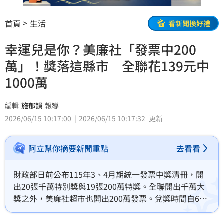
首頁
生活
看新聞換好禮
幸運兒是你？美廉社「發票中200
萬」！獎落這縣市 全聯花139元中
1000萬
編輯
施郁韻
報導
2026/06/15 10:17:00
2026/06/15 10:17:32
更新
阿立幫你摘要新聞重點
去看看
財政部日前公布115年3、4月期統一發票中獎清冊，開
出20張千萬特別獎與19張200萬特獎。全聯開出千萬大
獎之外，美廉社超市也開出200萬發票。兌獎時間自6月
6日到9月5日，財政部提醒中獎人注意兌領時間，別和
獎金擦身而過。