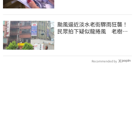
颱風逼近淡水老街驟雨狂襲！
民眾拍下疑似龍捲風 老樹遭
連根拔起
Recommended by