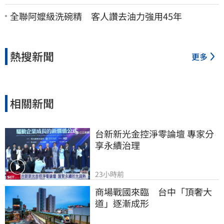
法院討公道結果出爐
全聯阿嬤級洗碗精 客人讚去油力強用45年
熱搜新聞
更多
相關新聞
台新新光金控淨零論壇 專家分
享永續治理
23小時前
商場戰國來臨　台中「頂奢大
道」逐漸成形