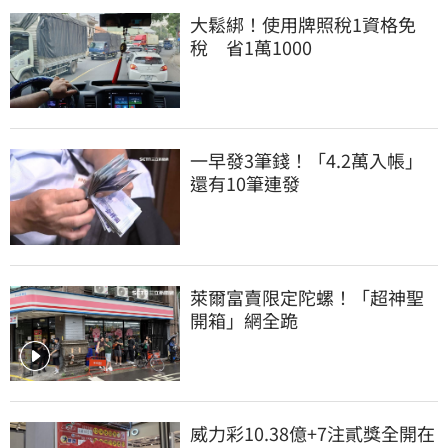
大鬆綁！使用牌照稅1資格免
稅　省1萬1000
一早發3筆錢！「4.2萬入帳」
還有10筆連發
萊爾富賣限定陀螺！「超神聖
開箱」網全跪
威力彩10.38億+7注貳獎全開在