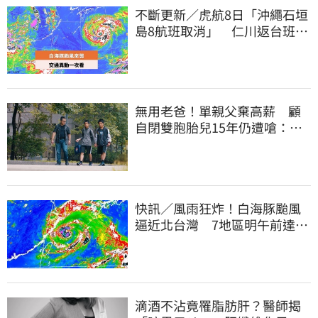
不斷更新／虎航8日「沖繩石垣
島8航班取消」 仁川返台班機
提前1天起飛
無用老爸！單親父棄高薪 顧
自閉雙胞胎兒15年仍遭嗆：怎
不教好再帶出門
快訊／風雨狂炸！白海豚颱風
逼近北台灣 7地區明午前達停
班課標準
滴酒不沾竟罹脂肪肝？醫師揭