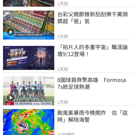
1天前
台彩父親節推新刮刮樂千萬頭
獎超「爸」氣
1天前
「拍片人的多重宇宙」職涯論
壇9/12登場！
1天前
8國球員齊聚高雄　Formosa 
7s掀足球熱潮
1天前
颱風紫暴雨今晚開炸　估「這
時」解除海警
10分鐘前