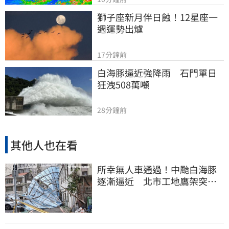
獅子座新月伴日蝕！12星座一
週運勢出爐
17分鐘前
白海豚逼近強降雨　石門單日
狂洩508萬噸
28分鐘前
其他人也在看
所幸無人車通過！中颱白海豚
逐漸逼近 北市工地鷹架突倒
塌