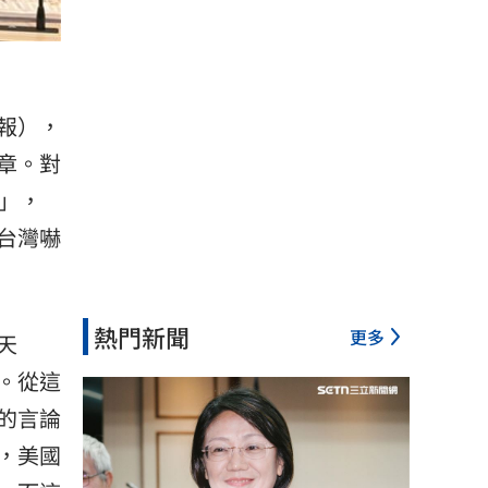
時報），
章。對
」，
台灣嚇
熱門新聞
更多
天
。從這
的言論
，美國