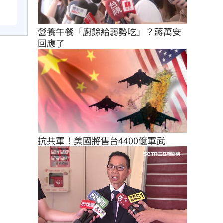
營養午餐「廚餘給弱勢吃」？蔣萬安
回應了
抗共軍！美國將售台4400億軍武