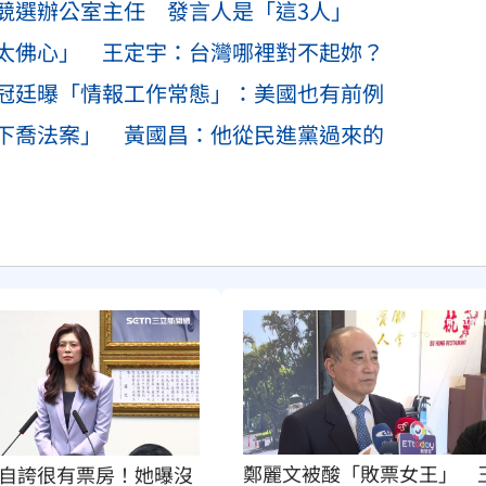
競選辦公室主任 發言人是「這3人」
太佛心」 王定宇：台灣哪裡對不起妳？
冠廷曝「情報工作常態」：美國也有前例
下喬法案」 黃國昌：他從民進黨過來的
鄭麗文被酸「敗票女王」　
自誇很有票房！她曝沒