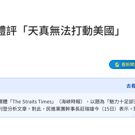
風阻
23:14
勝
23:10
媒體評「天真無法打動美國
災
23:06
部勸
23:05
23:03
看新聞
去
癌
23:00
萬
22:59
he Straits Times」（海峽時報），以題為「魅力十足卻
刊登分析文章。對此，民進黨團幹事長莊瑞雄今（15日）表示，
交保
22:58
是有點不捨。但綜觀鄭麗文此次訪美行，她的敘述觀點是站在北
這些言論當然會被外界評論
落戶
22:57