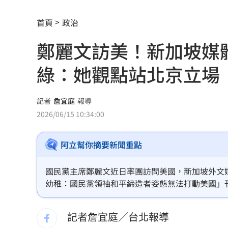
環法自行車賽爆作弊！女靠胸部裝備降
首頁
政治
學霸牙醫槓離職員工 為3萬筆電互告慘
鄭麗文訪美！新加坡
俄羅斯蝗害肆虐如末日 網驚：聖經十
綠：她觀點站北京立場
慈濟採購BNT遭詐10億 他：不聽衛福
蔡英文做2件事 黃暐瀚：台東變五五波
記者
詹宜庭
報導
2026/06/15 10:34:00
蔣萬安危險了！《壹蘋》台北市...
23:00
阿立幫你摘要新聞重點
「地獄酷暑」襲南韓 礦泉水曝曬恐致
父親節真的快樂嗎？房貸10年暴增逾400
國民黨主席鄭麗文近日率團訪問美國，新加坡外文媒體「T
幼稚：國民黨領袖和平締造者姿態無法打動美國」
律師勾宗教大師「家族」詐慈濟 僅她
台灣最大在野黨主席被批評為「天真」，他們實在
場，不只台灣嚇一大跳，美國官員也都嚇一大跳。
記者詹宜庭／台北報導
富豪遭大義滅親！偷生子竟盜鄰居身份