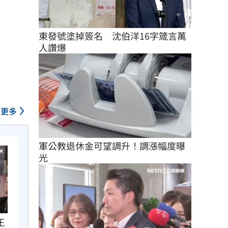
東發號塗掉簽名　沈伯洋16字箴言萬
人讚爆
更多
軍公教退休金可望調升！調漲幅度曝
光
王