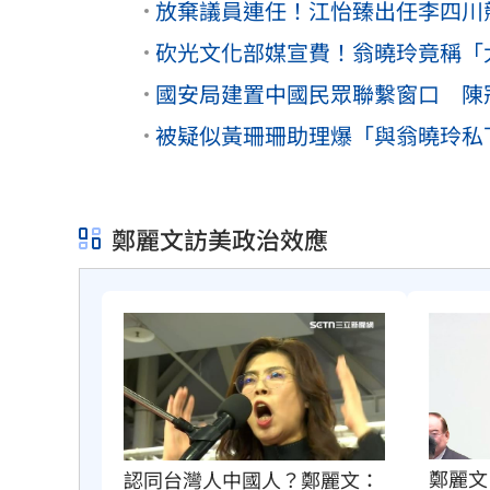
放棄議員連任！江怡臻出任李四川
砍光文化部媒宣費！翁曉玲竟稱「
國安局建置中國民眾聯繫窗口 陳
被疑似黃珊珊助理爆「與翁曉玲私
鄭麗文訪美政治效應
鄭麗文
認同台灣人中國人？鄭麗文：