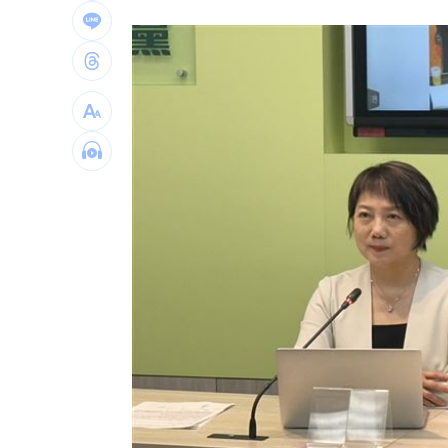
慈濟遭詐10億買疫苗！他點出更麻煩的
日神級甜點快閃台北！連5天「買一送一
圖書館借書作者賺什麼？菜販作家：有
逾21萬員工受惠！美銀年砸78億補助瘦
台灣彩券開獎直播中
20:31
LIVE三立+24小時直播
15:27
三立iNEWS新聞台線上直播
18:00
理想混蛋號召粉絲跨海追星吃美食！
18: