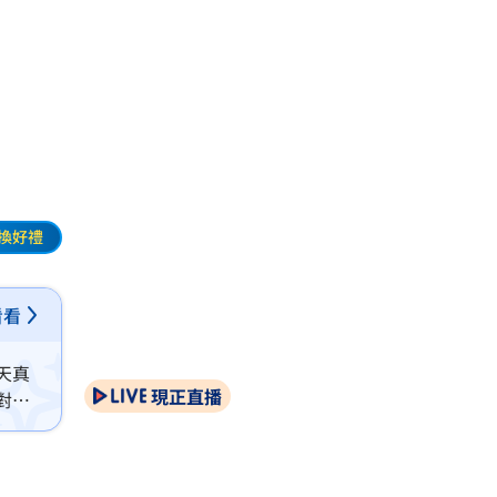
」
換好禮
看看
天真
現正直播
對於
京立