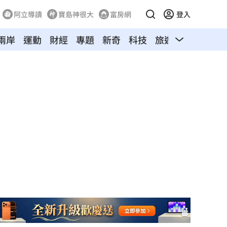
阿立導讀
寶島神很大
富房網
登入
兩岸
運動
財經
專題
新奇
科技
旅遊
汽車
寵物