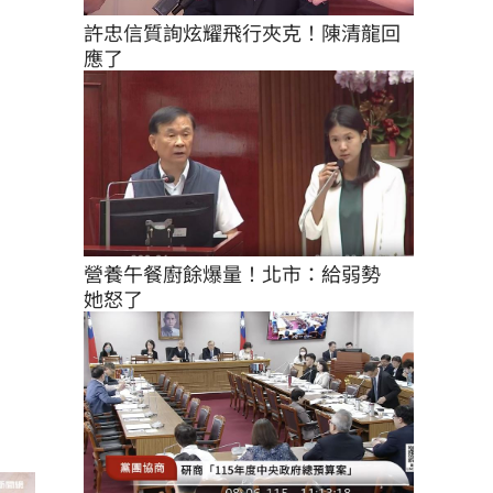
許忠信質詢炫耀飛行夾克！陳清龍回
應了
營養午餐廚餘爆量！北市：給弱勢　
她怒了