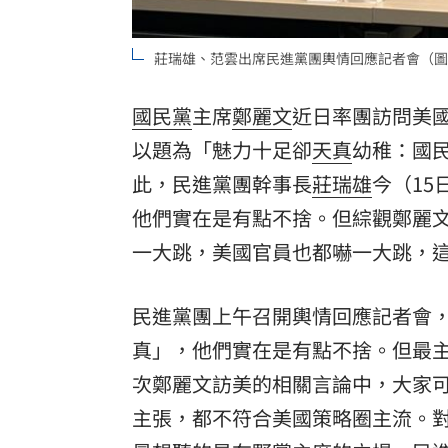
莊瑞雄、范雲出席民進黨團輿情回應記者會（圖
國民黨
主席
鄭麗文
近日率團訪問美
以題為「魅力十足卻
天真
幼稚：國
此，民進黨團幹事長
莊瑞雄
今（1
他們實在是有點不捨。但綜觀鄭麗
一大跳，美國官員也都嚇一大跳，
民進黨團上午召開輿情回應記者會
真」，他們實在是有點不捨。但最
次鄭麗文訪美的相關言論中，大家
主張，都不符合美國策略圈主流。