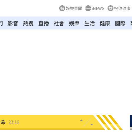
娛樂星聞
iNEWS
祝你健康
門
影音
熱搜
直播
社會
娛樂
生活
健康
國際
！
23:47
死
23:32
抱
23:25
疣」
23:18
夜市
23:17
他命
23:16