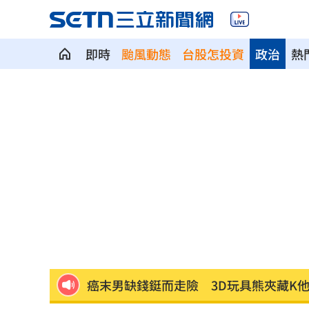
即時
颱風動態
台股怎投資
政治
熱
新北待售餘屋萬8戶 永和竟只賣贏八里
為5億商機翻臉 肥大叔插刀：要死一起
杜金龍點名：「這檔權值股」千萬別長
額頭冒出痘痘 女手癢猛摳竟成「病毒
政院每年加碼25.5億元 優化全台商圈
癌末男缺錢鋌而走險 3D玩具熊夾藏K