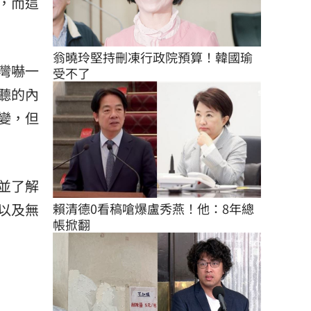
，而這
翁曉玲堅持刪凍行政院預算！韓國瑜
灣嚇一
受不了
聽的內
變，但
並了解
以及無
賴清德0看稿嗆爆盧秀燕！他：8年總
帳掀翻