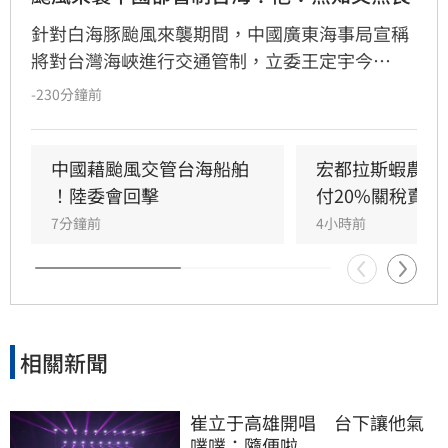
針對白海豚颱風來襲期間，中國廣東海事局宣稱
將對台灣海峽進行交通管制，立委王定宇今
（8）日嚴詞批評，直指中國政府此舉既無知又
-230分鐘前
無良。王定宇表示，中華人民共和國對台灣海峽
毫無管轄權，利用颱風演戲管制交通不僅貽笑大
方，更藐視國際規範。他強調，中國人民處於水
中國藉颱風交管台海船舶 
宏都拉斯蝦農嗆
深火熱，政府卻忙於政治操作。王定宇感嘆，中
！陸委會回擊
付20%關稅賣台
國作為大國卻缺乏基本素質，並再次提醒「誰跟
7分鐘前
4小時前
中國同一國誰倒楣」。
相關新聞
崔立于高雄開唱　台下讓他氣
噗噗：隨便啦