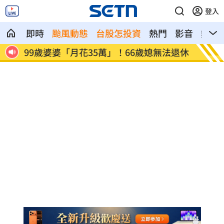
登入
即時
颱風動態
台股怎投資
熱門
影音
熱搜
法退休
外野僅是短暫快樂 餅總曝張皓崴終極目
想靠正
標