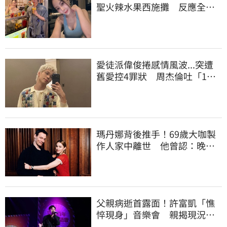
聖火辣水果西施攤 反應全曝
光
愛徒派偉俊捲感情風波...突遭
舊愛控4罪狀 周杰倫吐「1
字」發聲
瑪丹娜背後推手！69歲大咖製
作人家中離世 他曾認：晚年
陷藥物成癮困境
父親病逝首露面！許富凱「憔
悴現身」音樂會 親揭現況惹
心疼