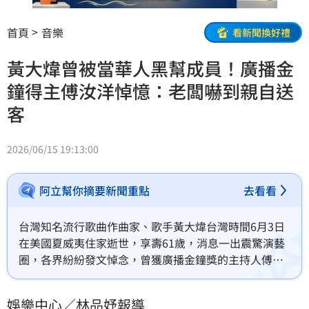
首頁
音樂
看新聞換好禮
黃大煒曾被當華人黑幫成員！廣播金
鐘得主傅汝洋悼憶：老闆嚇到親自送
客
2026/06/15 19:13:00
阿立幫你摘要新聞重點
去看看
台灣知名流行歌曲作曲家、歌手黃大煒台灣時間6月3日
在美國夏威夷住家逝世，享壽61歲，消息一出震驚演藝
圈，各界紛紛發文悼念，曾獲廣播金鐘獎的主持人傅汝
洋也在社群平台發文追憶黃大煒，感嘆黃大煒「61歲驟
然離世，真的震驚又惋惜」。林品妤
娛樂中心／林品妤報導