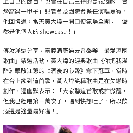
上自己的節目，也曾在自己主持的嘉義酒廠「台
灣高粱一甲子」記者會及園遊會擔任演唱嘉賓，
他回憶道，當天黃大煒一開口便氣場全開，「儼
然是他個人的 showcase！」
傅汝洋還分享，嘉義酒廠過去曾舉辦「最愛酒國
歌曲」票選活動，黃大煒的經典歌曲《你把我灌
醉》擊敗
江蕙
的《酒後的心聲》奪下冠軍，當時
在台上談到這首歌，黃大煒笑稱歌曲是在失戀時
創作，還幽默表示：「大家聽這首歌或許微醺，
但我已經唱第一萬次了，唱到快想吐了，所以飲
酒還是適量最好啦！」