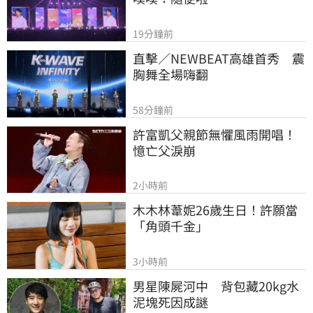
19分鐘前
直擊／NEWBEAT高雄首秀　震
胸舞全場嗨翻
58分鐘前
許富凱父親節無懼風雨開唱！
憶亡父淚崩
2小時前
木木林葦妮26歲生日！許願當
「角頭千金」
3小時前
男星陳屍河中　背包藏20kg水
泥塊死因成謎