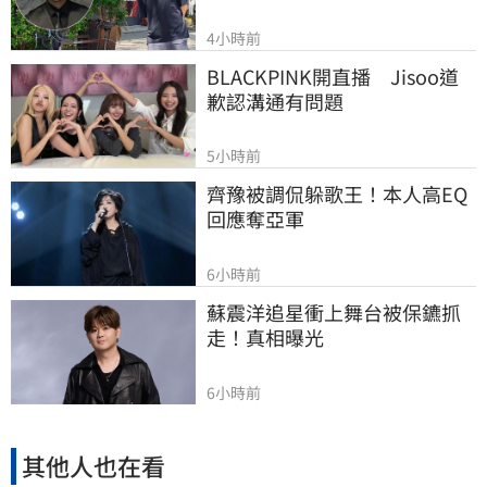
4小時前
BLACKPINK開直播　Jisoo道
歉認溝通有問題
5小時前
齊豫被調侃躲歌王！本人高EQ
回應奪亞軍
6小時前
蘇震洋追星衝上舞台被保鑣抓
走！真相曝光
6小時前
其他人也在看