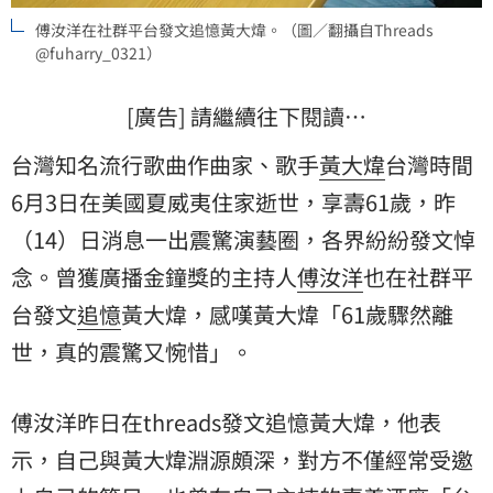
傅汝洋在社群平台發文追憶黃大煒。（圖／翻攝自Threads
@fuharry_0321）
[廣告] 請繼續往下閱讀…
台灣知名流行歌曲作曲家、歌手
黃大煒
台灣時間
6月3日在美國夏威夷住家逝世，享壽61歲，昨
（14）日消息一出震驚演藝圈，各界紛紛發文悼
念。曾獲廣播金鐘獎的主持人
傅汝洋
也在社群平
台發文
追憶
黃大煒，感嘆黃大煒「61歲驟然離
世，真的震驚又惋惜」。
傅汝洋昨日在threads發文追憶黃大煒，他表
示，自己與黃大煒淵源頗深，對方不僅經常受邀