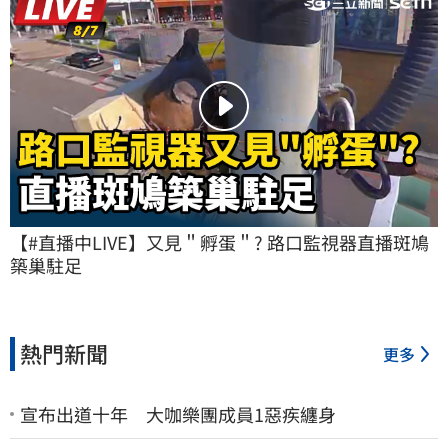
【#直播中LIVE】又見＂孵蛋＂? 路口監視器直播斑鳩
築巢駐足
熱門新聞
更多
宣布出道十年 大咖樂團成員1惡疾纏身