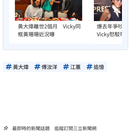
爆去年爭吵逼
黃大煒離世2個月　Vicky同
Vicky怒駁帶
框黃珊珊近況曝
黃大煒
傅汝洋
江蕙
追憶
最即時的新聞話題 追蹤訂閱三立新聞網