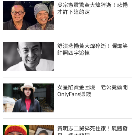
吳宗憲震驚黃大煒猝逝！悲慟
才許下這約定
舒淇悲慟黃大煒猝逝！曬燦笑
帥照四字追悼
女星陷資金困境　老公竟勸開
OnlyFans賺錢
黃明志二舅猝死住家！屍體發
臭一週才發現