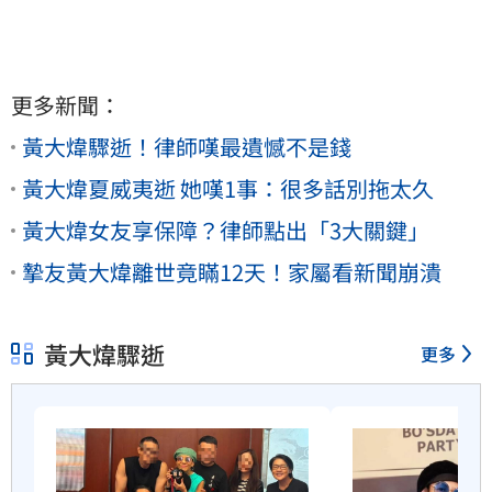
更多新聞：
黃大煒驟逝！律師嘆最遺憾不是錢
黃大煒夏威夷逝 她嘆1事：很多話別拖太久
黃大煒女友享保障？律師點出「3大關鍵」
摯友黃大煒離世竟瞞12天！家屬看新聞崩潰
黃大煒驟逝
更多