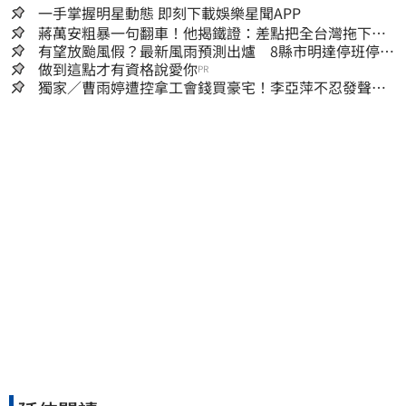
一手掌握明星動態 即刻下載娛樂星聞APP
蔣萬安粗暴一句翻車！他揭鐵證：差點把全台灣拖下水
哪時道歉
有望放颱風假？最新風雨預測出爐 8縣市明達停班停課
標準
做到這點才有資格說愛你
PR
獨家／曹雨婷遭控拿工會錢買豪宅！李亞萍不忍發聲：
余天管工會都貼錢