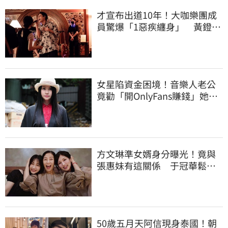
才宣布出道10年！大咖樂團成
員驚爆「1惡疾纏身」 黃鐙輝
突現身助陣
女星陷資金困境！音樂人老公
竟勸「開OnlyFans賺錢」她理
智線秒斷裂
方文琳準女婿身分曝光！竟與
張惠妹有這關係 于冠華鬆口
真實交情
50歲五月天阿信現身泰國！朝