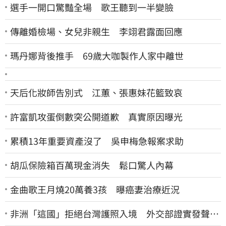
選手一開口驚豔全場 歌王聽到一半變臉
傳離婚檢場、女兒非親生 李翊君露面回應
瑪丹娜背後推手 69歲大咖製作人家中離世
天后化妝師告別式 江蕙、張惠妹花籃致哀
許富凱攻蛋倒數突公開道歉 真實原因曝光
累積13年重要資產沒了 吳申梅急報案求助
胡瓜保險箱百萬現金消失 鬆口驚人內幕
金曲歌王月燒20萬養3孩 曝癌妻治療近況
非洲「這國」拒絕台灣護照入境 外交部證實發聲
了：持續交涉聯繫