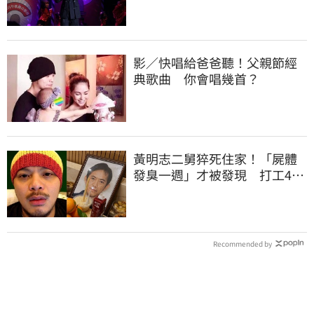
影／快唱給爸爸聽！父親節經
典歌曲 你會唱幾首？
黃明志二舅猝死住家！「屍體
發臭一週」才被發現 打工40
年悲慘餘生曝
Recommended by