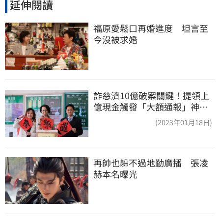
延伸閱讀
福原愛鬆口再婚進度　坦言至
今沒被求婚
詐慈濟10億破案關鍵！提領上
億現金觸發「大額通報」神鬼
律師遭擊落內幕
(2023年01月18日)
再帥也躲不過地勤廣播　張凌
赫本名曝光