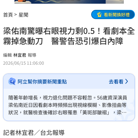
首頁
星聞
看新聞換好禮
梁佑南驚曝右眼視力剩0.5！看劇本全
霧掉急動刀 醫警告恐引爆白內障
編輯
林宜君
報導
2026/06/15 11:06:00
阿立幫你摘要新聞重點
去看看
隨著年齡增長，視力退化問題不容輕忽。56歲資深演員
梁佑南近日因看劇本時頻頻出現視線模糊、影像扭曲等
狀況，就醫檢查後確診右眼罹患「黃斑部皺褶」，梁佑
南透露，自己多年前曾接受近視雷射手術，雙眼視力一
度維持1.0。不過，今年初開始明顯感覺右眼看東西「霧
記者林宜君／台北報導
霧的」，閱讀劇本愈來愈吃力，檢查後發現右眼視力已