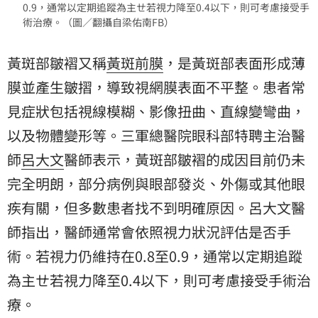
0.9，通常以定期追蹤為主ㄝ若視力降至0.4以下，則可考慮接受手
術治療。（圖／翻攝自梁佑南FB）
黃斑部皺褶又稱
黃斑前膜
，是黃斑部表面形成薄
膜並產生皺摺，導致視網膜表面不平整。患者常
見症狀包括視線模糊、影像扭曲、直線變彎曲，
以及物體變形等。三軍總醫院眼科部特聘主治醫
師
呂大文
醫師表示，黃斑部皺褶的成因目前仍未
完全明朗，部分病例與眼部發炎、外傷或其他眼
疾有關，但多數患者找不到明確原因。呂大文醫
師指出，醫師通常會依照視力狀況評估是否手
術。若視力仍維持在0.8至0.9，通常以定期追蹤
為主ㄝ若視力降至0.4以下，則可考慮接受手術治
療。