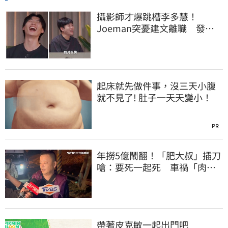
攝影師才爆跳槽李多慧！
Joeman突憂建文離職 發聲
「其實我很清楚」
起床就先做件事，沒三天小腹
就不見了! 肚子一天天變小！
PR
年撈5億鬧翻！「肥大叔」插刀
嗆：要死一起死 車禍「肉眼
酒測」惹怒網
帶著皮克敏一起出門吧