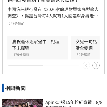
中國信託銀行發布《2026家庭理財暨家庭型態大
調查》，揭露台灣每4人就有1人面臨單身獨老。
儘管逾七成國人準備退休金，卻因缺乏長照規劃
-237分鐘前
與傳承知識，陷入行動僵局。調查發現「單身無
子女」族群理財封閉，多數擔憂失智失能卻未安
排財務代理；「已婚有子女」者則出現「重子
慶祝退休返家途中　她埋
女兒一句話　兩
女、輕老本」失衡現象。專家提出「TALK」理財
下未爆彈
活全變調
心法，建議民眾透過目標盤點、專款配置、明確
-179分鐘前
-62分鐘前
傳承及安養信託等機制，及早建立樂齡財富防禦
網，避免資產傳承糾紛，確保晚年財務自主與安
全，打造穩健的退休生活藍圖。
相關新聞
Apink走過15年粉紅奇蹟！8/8