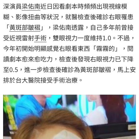
深演員
梁佑南
近日因看劇本時頻頻出現視線模
糊、影像扭曲等狀況，就醫檢查後確診右眼罹患
「
黃斑部皺褶
」，梁佑南透露，自己多年前曾接
受近視雷射
手術
，雙眼視力一度維持1.0。不過，
今年初開始明顯感覺右眼看東西「霧霧的」，閱
讀劇本愈來愈吃力，檢查後發現右眼視力已下降
至0.5，進一步檢查後確診為黃斑部皺褶，馬上安
排於台大醫院接受手術治療。