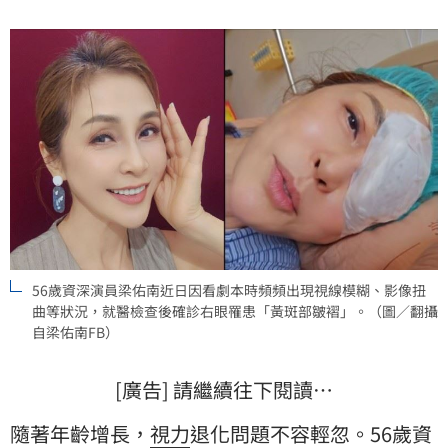
下降至0.5，進一步檢查後確診為黃斑部皺褶。林宜君
56歲資深演員梁佑南近日因看劇本時頻頻出現視線模糊、影像扭
曲等狀況，就醫檢查後確診右眼罹患「黃斑部皺褶」。（圖／翻攝
自梁佑南FB）
[廣告] 請繼續往下閱讀…
隨著年齡增長，
視力
退化問題不容輕忽。56歲資