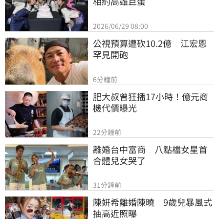
相約高雄巨蛋
2026/06/29 08:00
公視預算遭砍10.2億　江宏恩
罕見開砲
6分鐘前
肥大叔曾狂播17小時！億元商
機代價曝光
22分鐘前
離婚台中富商　八點檔女星首
合體兒女哭了
31分鐘前
陳妍希離婚陳曉　9歲兒暴風式
抽高近照曝