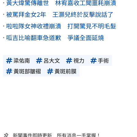
黃大煒驚傳離世 林宥嘉收工聞噩耗崩潰
被罵拜金女2年 王灝兒終於反擊說話了
啦啦隊女神收禮崩潰 打開驚見不明毛髮
呱吉比喻翻車急道歉 爭議全面延燒
梁佑南
呂大文
視力
手術
黃斑部皺褶
黃斑前膜
新聞事件即時更新 所有消息一手掌握！