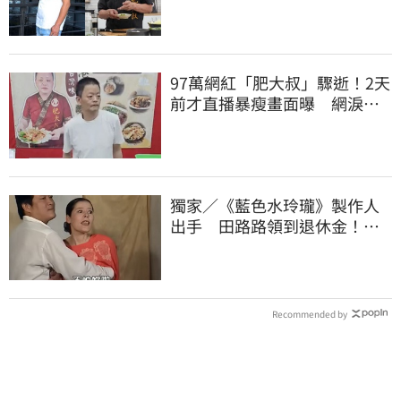
時辛酸面曝
97萬網紅「肥大叔」驟逝！2天
前才直播暴瘦畫面曝 網淚
崩：一路好走
獨家／《藍色水玲瓏》製作人
出手 田路路領到退休金！隱
忍6年吐內幕
Recommended by