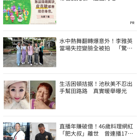
PR
水中熱舞翻轉爆意外！李雅英
當場失控變臉全被拍 「驚人
畫面」曝光
生活困頓拮据！池秋美不忍出
手幫田路路 真實暖舉曝光
直播年賺破億！46歲料理網紅
「肥大叔」離世 曾連播17小