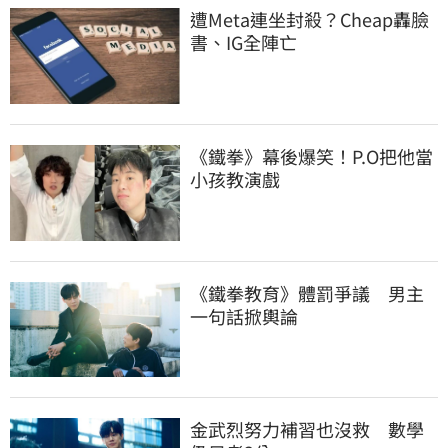
遭Meta連坐封殺？Cheap轟臉
書、IG全陣亡
《鐵拳》幕後爆笑！P.O把他當
小孩教演戲
《鐵拳教育》體罰爭議　男主
一句話掀輿論
金武烈努力補習也沒救　數學