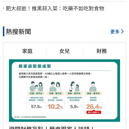
法院討公道結果出爐
肥大叔逝！推黑蒜入菜：吃藥不如吃對食物
熱搜新聞
更多
家庭
女兒
財務
避開財務盲點！學會跟家人談錢！