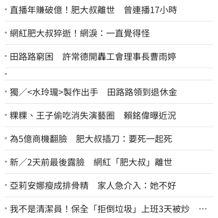
直播年賺破億！肥大叔離世 曾連播17小時
網紅肥大叔猝逝！網淚：一直覺得怪
田路路窮困 許常德開轟工會理事長曹雨婷
獨／<水玲瓏>製作出手 田路路領到退休金
粿粿、王子偷吃消失演藝圈 賴銘偉曝近況
為5億商機翻臉 肥大叔插刀：要死一起死
新／2天前最後露臉 網紅「肥大叔」離世
亞莉安娜瘦成排骨精 家人急介入：她不好
我不是清潔員！保全「拒倒垃圾」上班3天被炒 找