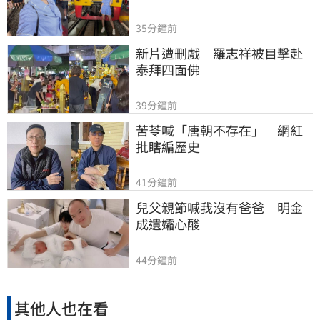
35分鐘前
新片遭刪戲　羅志祥被目擊赴
泰拜四面佛
39分鐘前
苦苓喊「唐朝不存在」　網紅
批瞎編歷史
41分鐘前
兒父親節喊我沒有爸爸　明金
成遺孀心酸
44分鐘前
其他人也在看