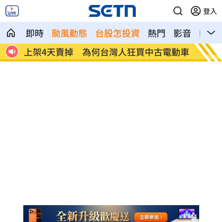
登入
即時
颱風動態
台股怎投資
熱門
影音
熱搜
下場
上架4天賣掉 為何台灣人狂買中古電動車
昔暴瘦
曝