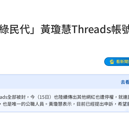
這事
18:11
路
18:10
民代」黃瓊慧Threads帳
吃驚
18:07
元
18:02
真相
18:00
看新聞
索吻
17:56
去
上訴
17:55
業務
17:49
reads全部被封，今（15日）也陸續傳出其他網紅也遭停權，就連
，也是唯一的公職人員。黃瓊慧表示，目前已經提出申訴，希望
17:46
管控
17:46