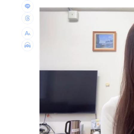
再點慈濟內部信疑點！學者：高層嚴重
美伊戰火沙土巴3國簽防禦協定 盤算曝
NBA灰熊前鋒克拉克死因出爐：毒品意
健保砸68.8億元！「這福利」最快9月上
台灣彩券開獎直播中
20:31
LIVE三立+24小時直播
15:27
三立iNEWS新聞台線上直播
18:00
商場戰國來臨 台中「頂奢大道」逐漸
台彩父親節推新刮刮樂千萬頭獎超「爸
「拍片人的多重宇宙」職涯論壇9/12登