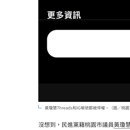
黃瓊慧Threads和IG帳號都被停權。（圖／
沒想到，民進黨籍桃園市議員
黃瓊