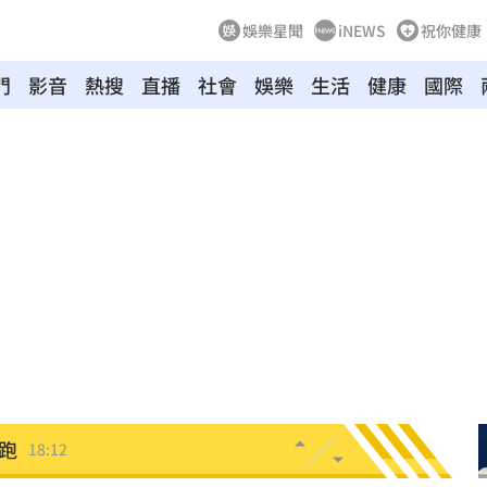
娛樂星聞
iNEWS
祝你健康
門
影音
熱搜
直播
社會
娛樂
生活
健康
國際
歲
18:22
很好
18:22
8倍
18:16
次看
18:14
關
18:14
跑
18:12