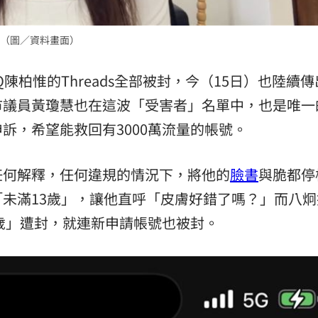
熱潮
10:00
（圖／資料畫面）
15
Q陳柏惟的Threads全部被封，今（15日）也陸續
市議員黃瓊慧也在這波「受害者」名單中，也是唯一
訴，希望能救回有3000萬流量的帳號。
任何解釋，任何違規的情況下，將他的
臉書
與脆都停
未滿13歲」，讓他直呼「皮膚好錯了嗎？」而八炯
3歲」遭封，就連新申請帳號也被封。