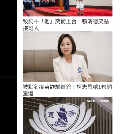
致詞中「他」突衝上台　賴清德笑點
接班人
被點名疫苗詐騙幫兇！柯志恩嗆1句網
罵爆