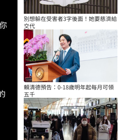
別想躲在受害者3字後面！她要慈濟給
交代
賴清德預告：0-18歲明年起每月可領
五千