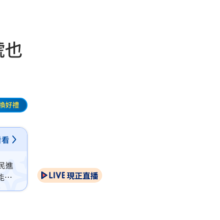
號也
換好禮
看看
民進
現正直播
能救