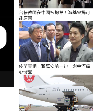
台籍教師在中國被拘禁！海基會揭可
能原因
疫苗真相！蔣萬安嗆一句　謝金河痛
心發聲