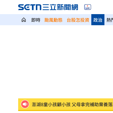
即時
颱風動態
台股怎投資
政治
熱
父親節辭世 前彰化市代蔡裕昌享壽71
男星拍足球戲正中要害 導演喊：效果
補充兵12天也不服！男連2次放鳥代價慘
不斷更新／8、9日國籍航空船班異動一
2度要求修投手丘 魔力藍曝與布雷克有
澎湖8童小孩顧小孩 父母拿完補助棄養落