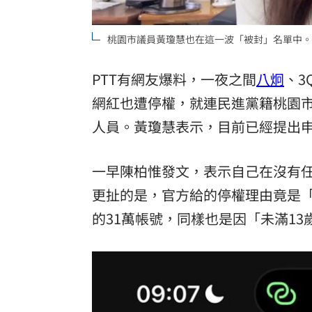
8國球員齊聚高雄 Formosa 7s掀足球
桃園市議員黃瓊慧也在這一波「被封」名單中。
理想混蛋號召粉絲跨海追星吃美食！
18:
PTT有網友爆料，一夜之間
八炯
、3
網紅也遭停權，就連民進黨籍桃園
人員。黃瓊慧表示，目前已經提出申
一早陳柏惟發文，表示自己在沒有
更扯的是，官方給的停權理由竟是「
的31萬帳號，同樣也是因「未滿1