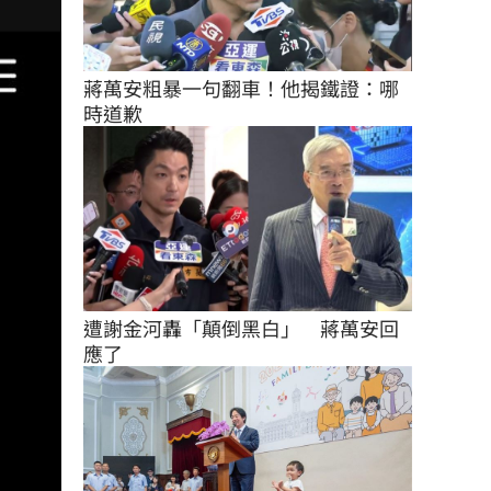
蔣萬安粗暴一句翻車！他揭鐵證：哪
時道歉
遭謝金河轟「顛倒黑白」　蔣萬安回
應了