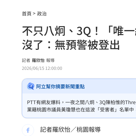
不願承認民調創新低！幕僚爆川普沉迷
首頁
政治
健保砸11.5億增90項手術給付 估9月上
不只八炯、3Q！「唯一綠
葉總讚各隊洋將 聞阿部雄大被註銷好
沒了：無預警被登出
粉專謾罵林襄假女、89妹 新北男罰9千
淡水現「龍捲風」眾人嚇壞！氣象署揭
記者
羅欣怡
報導
2026/06/15 12:00:00
影帝親密照遭外流 與男密友臉貼臉又
阿立幫你摘要新聞重點
美法院裁定白宮宴會廳停工 川普誓言
NCC空窗 政院擬授權單位決行藍牙等
PTT有網友爆料，一夜之間八炯、3Q陳柏惟的Th
黨籍桃園市議員黃瓊慧也在這波「受害者」名單中
外資砍國巨目標價還喊買！後市3指標曝
回有3000萬流量的帳號。
記者羅欣怡／桃園報導
OpenAI新模型恐具資安能力 收緊研發