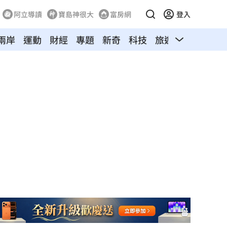
阿立導讀
寶島神很大
富房網
登入
兩岸
運動
財經
專題
新奇
科技
旅遊
汽車
寵物