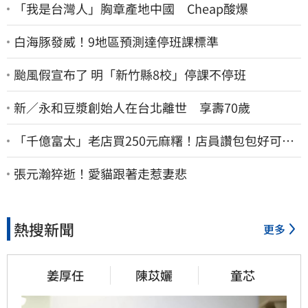
「我是台灣人」胸章產地中國 Cheap酸爆
白海豚發威！9地區預測達停班課標準
颱風假宣布了 明「新竹縣8校」停課不停班
新／永和豆漿創始人在台北離世 享壽70歲
「千億富太」老店買250元麻糬！店員讚包包好可
愛 笑回：我自己做的
張元瀚猝逝！愛貓跟著走惹妻悲
熱搜新聞
更多
姜厚任
陳苡孋
童芯