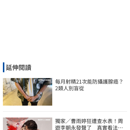
延伸閱讀
每月射精21次能防攝護腺癌？ 
2類人別盲從
獨家／曹雨婷狂遭查水表！周
遊李朝永發聲了 真實看法曝