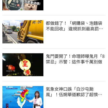
酸：精神分裂
都做錯了！「網購袋、泡麵袋
不能回收」 違規抓到最高罰
6000元
鬼門要開了！命理師曝鬼月「8
禁忌」示警：這件事千萬別做
氣象女神口誤「白沙屯颱
風」！伍婉華道歉認了超懊
惱 全網打氣：更親切