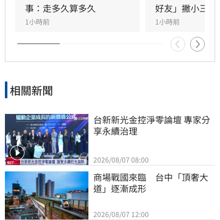
方為老公的說法邏輯矛盾。吳睿穎直言，這段戀
事：走多久算多久
好友」撇小三傳
情的人設背景過於離奇，已完全超出玄學範疇，
1小時前
1小時前
引發各界對女方真實動機的廣泛討論，這段戀情
也因此成為近期演藝圈備受矚目的焦點話題。
相關新聞
台新新光金控淨零論壇 專家分
享永續治理
2026/08/07 08:00
商場戰國來臨　台中「頂奢大
道」逐漸成形
2026/08/07 12:00