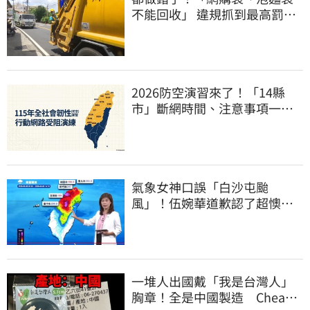
不能回收」 違規抓到最高罰
6000元
2026防空演習來了！「14縣
市」斷網時間、注意事項一次
看
氣象女神口誤「白沙屯颱
風」！伍婉華道歉認了超懊
惱 全網打氣：更親切
一堆人出國戴「我是台灣人」
胸章！全是中國製造 Cheap