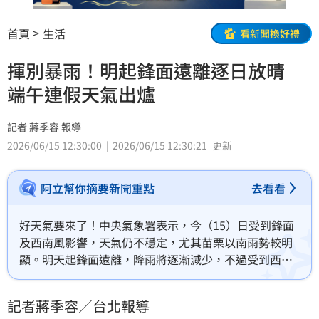
首頁
生活
看新聞換好禮
揮別暴雨！明起鋒面遠離逐日放晴
端午連假天氣出爐
記者 蔣季容 報導
2026/06/15 12:30:00
2026/06/15 12:30:21
更新
阿立幫你摘要新聞重點
去看看
好天氣要來了！中央氣象署表示，今（15）日受到鋒面
及西南風影響，天氣仍不穩定，尤其苗栗以南雨勢較明
顯。明天起鋒面遠離，降雨將逐漸減少，不過受到西南
風影響下，迎風面中南部仍有局部大雨發生機會。到了
週四太平洋高壓西伸，各地又回到多雲到晴、午後雷陣
記者蔣季容／台北報導
雨的天氣型態，端午連假天氣穩定，午後山區仍有局部