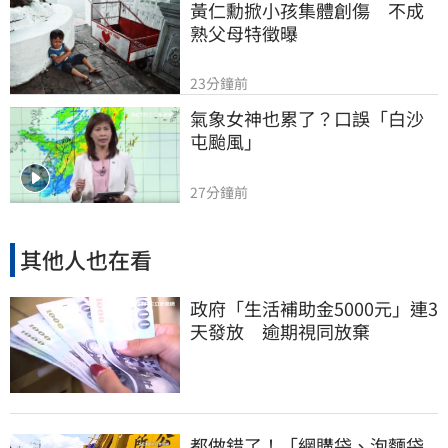
黃仁勳掀小孩集體創傷　不成
熟父母特徵曝
23分鐘前
氣象女神也累了？口誤「白沙
屯颱風」
27分鐘前
其他人也在看
政府「生活補助金5000元」連3
天發放 逾期視同放棄
都做錯了！「網購袋、泡麵袋