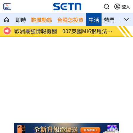
登入
即時
颱風動態
台股怎投資
生活
熱門
影音
賢回
歐洲最強情報機關 007英國MI6狠甩法奪
202
冠
灣