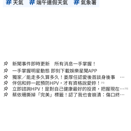
天氣
端午連假天氣
氣象署
新聞事件即時更新 所有消息一手掌握！
一手掌握明星動態 即刻下載娛樂星聞APP
獨家／能走多久算多久！姜厚任認愛後首談身後事
「遺囑進度」曝光
伴侶和妳一起預防HPV，才有資格說愛妳！
PR
立即諮詢HPV！是對自己健康最好的投資，把握現在不
PR
嫌晚！
蔡依珊撕掉「完美」標籤！認了我也會崩潰：傷口終究
會癒合