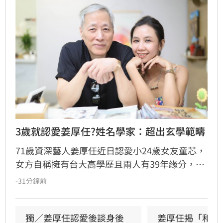
3歲就認愛姜厚任?姓名學家：超出玄學範疇
71歲資深藝人姜厚任近日認愛小24歲女友童芯，
女方自稱擁有台大高學歷且兩人有39年緣分，引
發熱議。隨後女方過往背景遭網友起底，包括多
-31分鐘前
重姓名及婚史遭質疑，網友紛紛提醒姜厚任防
騙。姓名學家吳睿穎指出，女方成年後兩度改姓
恐有違反姓名條例疑慮，且其自稱三歲即認定對
獨／姜厚任認愛後談身後
姜厚任揭「和女