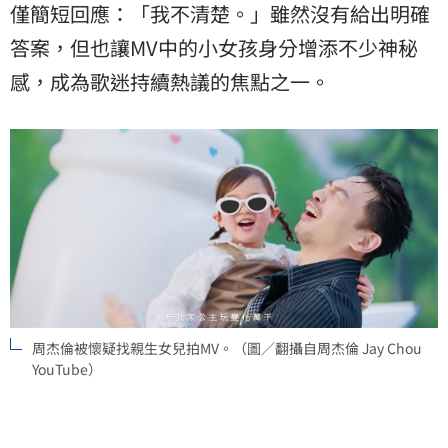
僅簡短回應：「我不清楚。」雖然沒有給出明確
答案，但也讓MV中的小女孩身分增添不少神秘
感，成為歌迷持續熱議的焦點之一。
周杰倫被懷疑找親生女兒拍MV。（圖／翻攝自周杰倫 Jay Chou
YouTube）