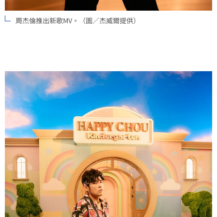
周杰倫推出新歌MV。（圖／杰威爾提供）