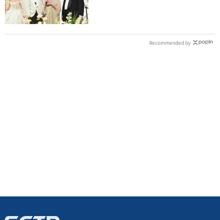
來不信⋯
Recommended by