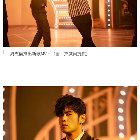
周杰倫推出新歌MV。（圖／杰威爾提供）