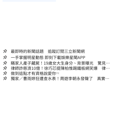
最即時的新聞話題 追蹤訂閱三立新聞網
一手掌握明星動態 即刻下載娛樂星聞APP
瞞家人產子藏屍！19歲女大生身分、背景曝光 驚見
「產檢紀錄全空白」
律師詐慈濟10億！徐巧芯提陳柏惟踢鐵板網笑爆 律師
再曬1照補刀
做到這點才有資格說愛你
PR
獨家／曹雨婷狂遭查水表！周遊李朝永發聲了 真實看
法曝光