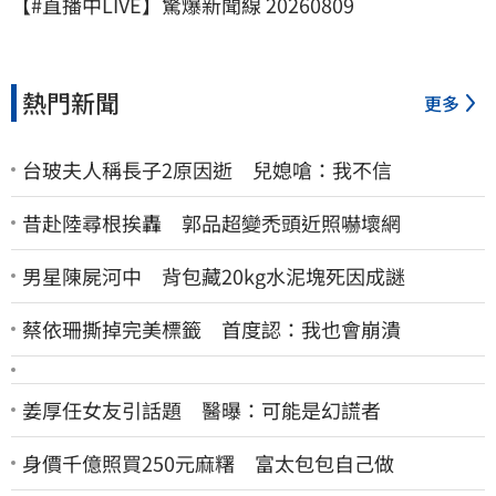
【#直播中LIVE】驚爆新聞線 20260809
熱門新聞
更多
台玻夫人稱長子2原因逝 兒媳嗆：我不信
昔赴陸尋根挨轟 郭品超變禿頭近照嚇壞網
男星陳屍河中 背包藏20kg水泥塊死因成謎
蔡依珊撕掉完美標籤 首度認：我也會崩潰
姜厚任女友引話題 醫曝：可能是幻謊者
身價千億照買250元麻糬 富太包包自己做