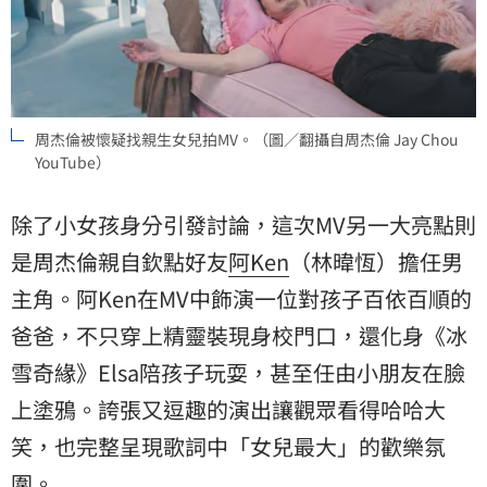
周杰倫被懷疑找親生女兒拍MV。（圖／翻攝自周杰倫 Jay Chou
YouTube）
除了小女孩身分引發討論，這次MV另一大亮點則
是周杰倫親自欽點好友
阿Ken
（林暐恆）擔任男
主角。阿Ken在MV中飾演一位對孩子百依百順的
爸爸，不只穿上精靈裝現身校門口，還化身《冰
雪奇緣》Elsa陪孩子玩耍，甚至任由小朋友在臉
上塗鴉。誇張又逗趣的演出讓觀眾看得哈哈大
笑，也完整呈現歌詞中「女兒最大」的歡樂氛
圍。