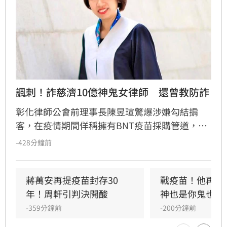
諷刺！詐慈濟10億神鬼女律師　還曾教防詐
彰化律師公會前理事長陳昱瑄驚爆涉嫌勾結掮
客，在疫情期間佯稱擁有BNT疫苗採購管道，詐
騙慈濟基金會高達3000萬美元（約新台幣10.6億
-428分鐘前
元）佣金，並將贓款購買百公斤黃金洗錢。案情
曝光後，網友翻出她曾受邀出席司改會防詐特
展，在台上大言不慚嘲諷詐騙受害者「愚痴、無
蔣萬安再提疫苗封存30
戰疫苗！他再批
知」，對比其惡行顯得極度諷刺。陳昱瑄無視政
年！周軒引判決開酸
神也是你鬼也是
府當時多次警告，利用法律專業設局詐財，行徑
-359分鐘前
-200分鐘前
引發全台網友齊聲撻伐。目前台中地檢署已依法