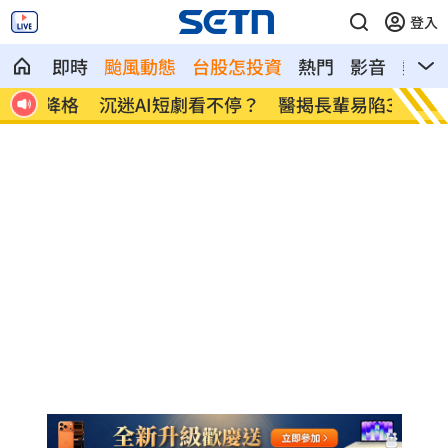
登入
即時
颱風動態
台股怎投資
熱門
影音
熱搜
降格
沉迷AI短劇看不停？ 醫揭長輩易陷3原因
帶小9