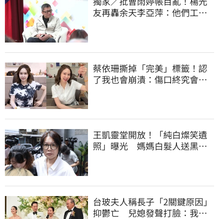
獨家／批曹雨婷帳目亂！楊光
友再轟余天李亞萍：他們工會
跟演藝圈沒關
蔡依珊撕掉「完美」標籤！認
了我也會崩潰：傷口終究會癒
合
王凱靈堂開放！「純白燦笑遺
照」曝光 媽媽白髮人送黑髮
人缺席惹鼻酸
台玻夫人稱長子「2關鍵原因」
抑鬱亡 兒媳發聲打臉：我從