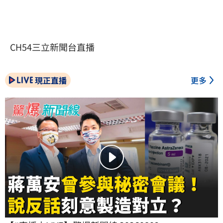
CH54三立新聞台直播
現正直播
更多