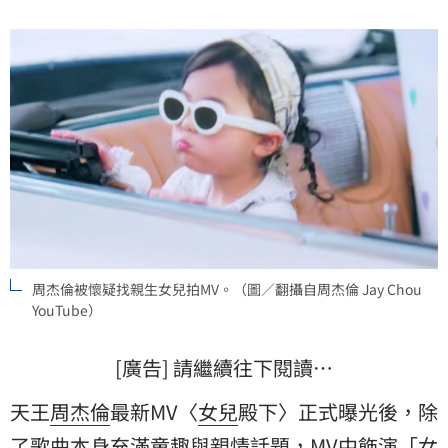
滿歡樂與笑點。
周杰倫被懷疑找親生女兒拍MV。（圖／翻攝自周杰倫 Jay Chou
YouTube）
[廣告] 請繼續往下閱讀…
天王
周杰倫
最新MV〈
女兒
殿下〉正式曝光後，除
了歌曲本身充滿童趣與親情話題，MV中飾演「女