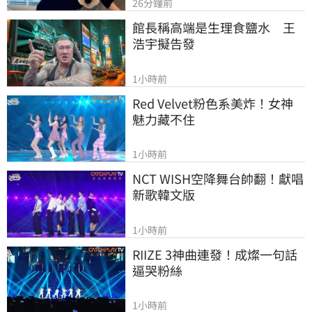
26分鐘前
館長稱高端是生理食鹽水　王
浩宇擬告發
1小時前
Red Velvet粉色系美炸！女神
魅力藏不住
1小時前
NCT WISH空降舞台帥翻！獻唱
新歌韓文版
1小時前
RIIZE 3神曲連發！成燦一句話
逼哭粉絲
1小時前