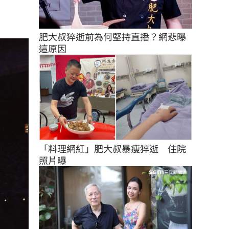
肥大叔猝逝前為何堅持直播？網悲曝
這原因
「料理網紅」肥大叔暴瘦猝逝　住院
照片曝