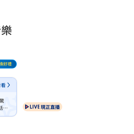
音樂
換好禮
看看
驚
現正直播
話音
晚最