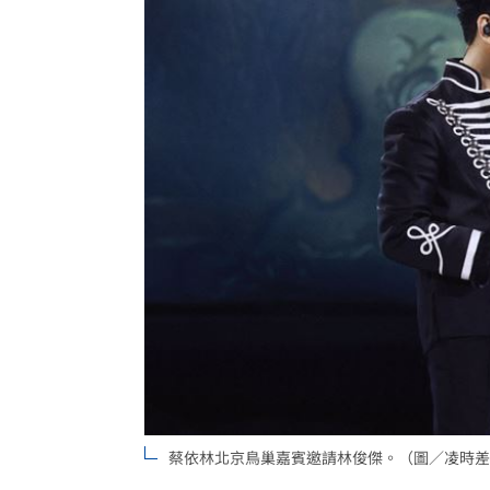
蔡依林北京鳥巢嘉賓邀請林俊傑。（圖／凌時差