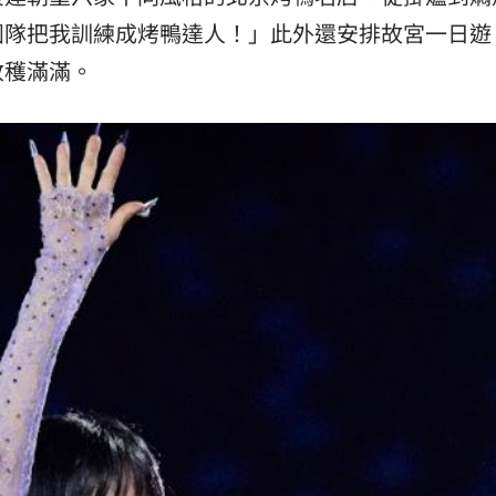
團隊把我訓練成烤鴨達人！」此外還安排故宮一日遊
收穫滿滿。