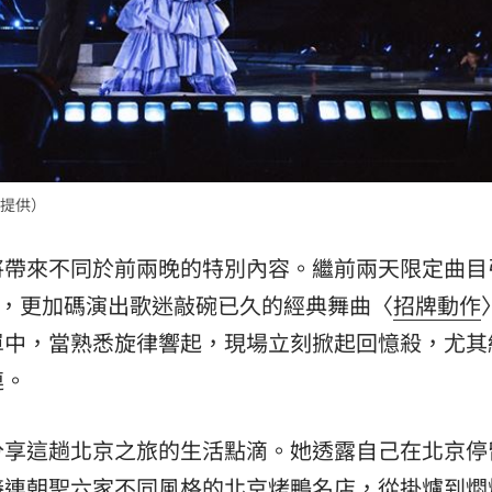
提供）
將帶來不同於前兩晚的特別內容。繼前兩天限定曲目
in〉，更加碼演出歌迷敲碗已久的經典舞曲〈
招牌動作
單中，當熟悉旋律響起，現場立刻掀起回憶殺，尤其
連。
分享這趟北京之旅的生活點滴。她透露自己在北京停
接連朝聖六家不同風格的北京烤鴨名店，從掛爐到燜