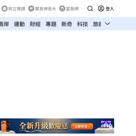
阿立導讀
寶島神很大
富房網
登入
兩岸
運動
財經
專題
新奇
科技
旅遊
汽車
寵物