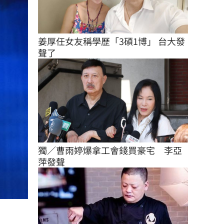
姜厚任女友稱學歷「3碩1博」 台大發
聲了
獨／曹雨婷爆拿工會錢買豪宅　李亞
萍發聲