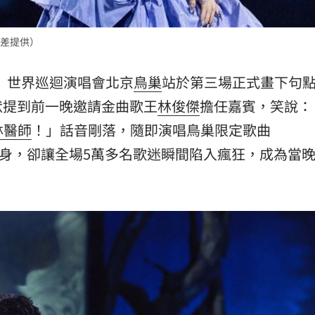
熱潮
10:00
差提供）
15
URE》世界巡迴演唱會北京
鳥巢
站於第三場正式畫下句
默提到前一晚邀請金曲歌王
林俊傑
擔任嘉賓，笑說：
林醫師
！」話音剛落，隨即演唱鳥巢限定歌曲
嘉賓現身，卻讓全場5萬多名歌迷瞬間陷入瘋狂，成為當