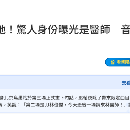
傷害
12:03
告白
12:00
她！驚人身份曝光是醫師 
了
11:59
正妹
11:59
聲了
11:57
看新聞
11:56
去
後盾
11:54
:49
巡迴演唱會北京鳥巢站於第三場正式畫下句點，壓軸夜除了帶來限定曲目
賓，笑說：「第二場是JJ林俊傑，今天最後一場請來林醫師！」
況
11:48
雖然不是真人嘉賓現身，卻讓全場5萬多名歌迷瞬間陷入瘋狂，成為當
往事
11:47