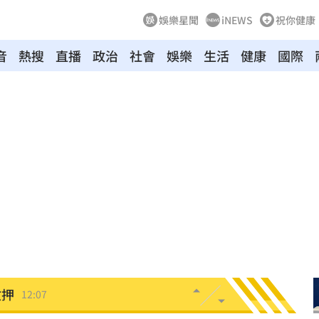
娛樂星聞
iNEWS
祝你健康
音
熱搜
直播
政治
社會
娛樂
生活
健康
國際
漂河
12:21
囂
12:20
怒嗆
12:20
唱
12:17
離世
12:10
收押
12:07
生成
12:03