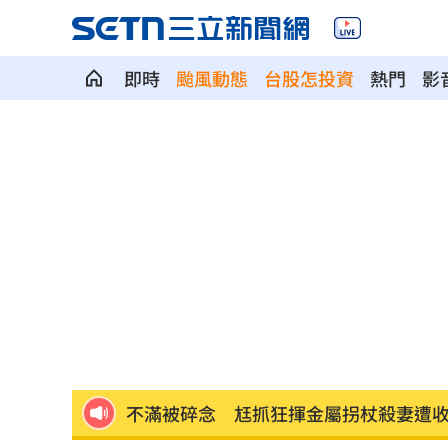
即時
颱風動態
台股怎投資
熱門
影
白海豚雨彈炸台中！東海大學周邊成漂
前進深藍鐵票區！沈伯洋掃街遇女子叫
孫安佐轉發舊片喊中二病 遭前經紀人
《東!帶我走》卡司曝光！大咖台東接力
瑪丹娜背後推手 69歲大咖製作人家中
不滿被碎念 尪抓狂揮金屬拐杖殺妻遭
籃球賽幽靈隊伍灌水 廠商認了：是AI