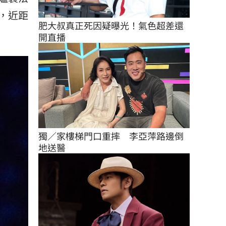
，近距
肥大叔真正死因疑曝光！氣色超差還
開直播
獨／家樓梯門口重摔　李亞萍路邊倒
地送醫