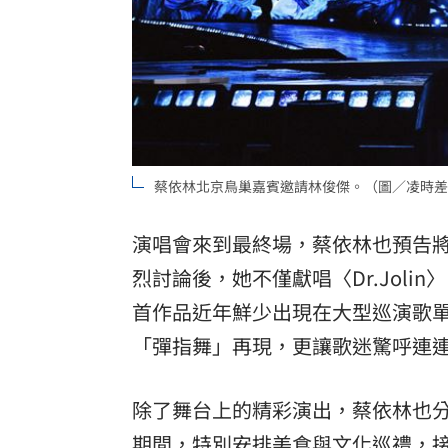
蔡依林北京鳥巢嘉賓邀請林俊傑。（圖／凌時差
演唱會來到最終場，蔡依林也預告
烈討論後，她不僅獻唱〈Dr.Jol
首作品近年鮮少出現在大型巡演歌
「彈指舞」再現，更讓歌迷驚呼連
除了舞台上的精彩演出，蔡依林也
期間，特別安排美食與文化巡禮，