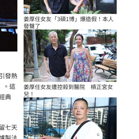
姜厚任女友「3碩1博」爆造假！本人
發聲了
引發熱
〉。這
姜厚任女友遭控殺到醫院　槓正宮女
兒！
經典
留七天
爐製法