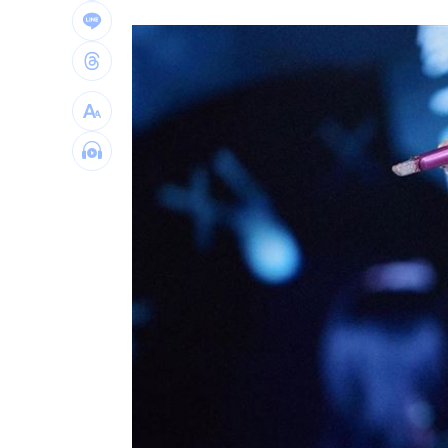
中國藉颱風交管台海船舶 ！陸委會回擊
白海豚甩雨彈！週末炸大雨區域曝光
11:
獨／姜厚任新歡爆黑歷史 楊光友怒揭
台灣彩券開獎直播中
20:31
LIVE三立+24小時直播
15:27
三立iNEWS新聞台線上直播
18:00
AI時代！威力馬導入智慧營運系統提升
商場戰國來臨 台中「頂奢大道」逐漸
台彩父親節推新刮刮樂千萬頭獎超「爸
「拍片人的多重宇宙」職涯論壇9/12登