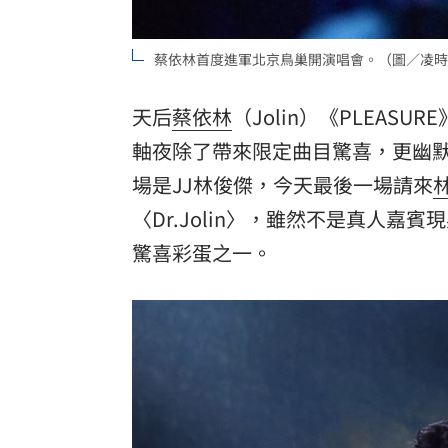
8國球員齊聚高雄 Formosa 7s掀足球
蔡依林首度進軍北京鳥巢開演唱會。（圖／凌時
理想混蛋號召粉絲跨海追星吃美食！
18:
天后
蔡依林
（Jolin）《PLEAS
軸夜除了帶來限定曲目驚喜，更幽
場是JJ林俊傑，今天最後一場請來
〈Dr.Jolin〉，雖然不是真人
驚喜彩蛋之一。