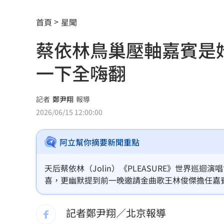
掐頸列車長互毆！75歲翁頭破血流怒告
首頁
星聞
謝金燕凌晨淚憶豬哥亮！一句話藏深情
蔡依林鳥巢壓軸嘉賓是
遭謝金河轟「顛倒黑白」 蔣萬安回應
一下全嗨翻
撞臉大咖韓星！《陽光》導演簽下台大
台大3碩1博疑學歷造假 姜厚任女友發
記者
鄭尹翔
報導
2026/06/15 12:00:00
發新冠藥拉票！郭再添陸妻二審下場慘
阿立幫你摘要新聞重點
父親節提政見禮包 蘇巧慧：要做最強
楊千霈一人扛2女兒出國！突崩潰大哭
11
天后蔡依林（Jolin）《PLEASURE》世界
喜，更幽默提到前一晚邀請金曲歌王林俊傑擔任嘉
王凱生前暴瘦！經紀人曝「這裡」出狀
剛落，隨即演唱鳥巢限定歌曲〈Dr.Jolin〉，
大驚喜彩蛋之一。
記者鄭尹翔／北京報導
見放火翻垃圾找相機 黃豪平憶16年前