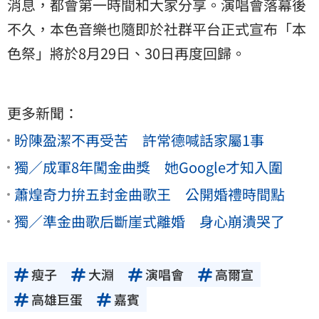
消息，都會第一時間和大家分享。演唱會落幕後
不久，本色音樂也隨即於社群平台正式宣布「本
色祭」將於8月29日、30日再度回歸。
更多新聞：
盼陳盈潔不再受苦 許常德喊話家屬1事
獨／成軍8年闖金曲獎 她Google才知入圍
蕭煌奇力拚五封金曲歌王 公開婚禮時間點
獨／準金曲歌后斷崖式離婚 身心崩潰哭了
瘦子
大淵
演唱會
高爾宣
高雄巨蛋
嘉賓