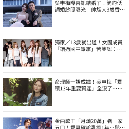
吳申梅曝喜訊結婚了！簡約低
調婚紗照曝光 帥尪大3歲香港
人
獨家／13歲就出道！女團成員
「錯過國中畢旅」苦笑認：怕
沒人想同房
命理師一語成讖！吳申梅「累
積13年重要資產」全沒了…急
報案求助
金曲歌王「月燒20萬」養一家
五口！愛妻確診乳癌1年…鬆口