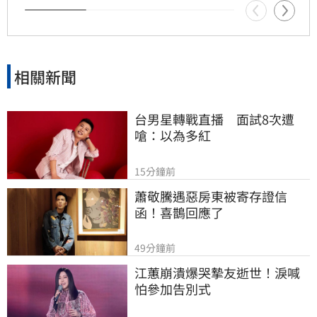
相關新聞
台男星轉戰直播　面試8次遭
嗆：以為多紅
15分鐘前
蕭敬騰遇惡房東被寄存證信
函！喜鵲回應了
49分鐘前
江蕙崩潰爆哭摯友逝世！淚喊
怕參加告別式