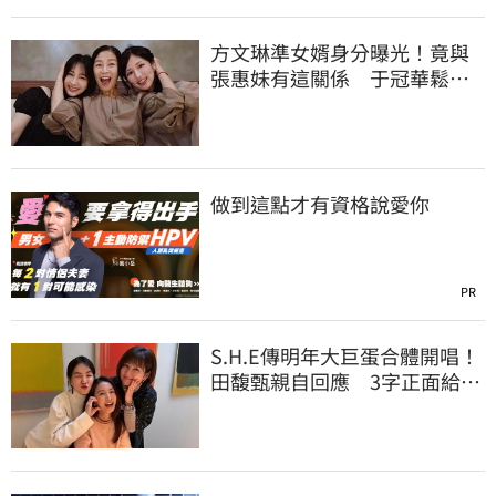
方文琳準女婿身分曝光！竟與
張惠妹有這關係 于冠華鬆口
真實交情
做到這點才有資格說愛你
PR
S.H.E傳明年大巨蛋合體開唱！
田馥甄親自回應 3字正面給答
案了