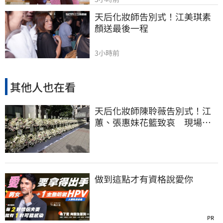
天后化妝師告別式！江美琪素
顏送最後一程
3小時前
其他人也在看
天后化妝師陳聆薇告別式！江
蕙、張惠妹花籃致哀 現場白
色花海圍繞
做到這點才有資格說愛你
PR