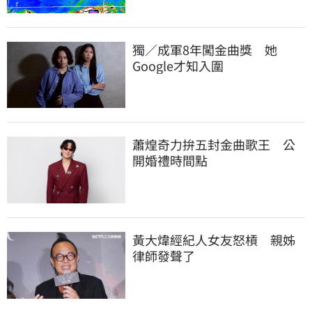
獨／成軍8年闖金曲獎　她
Google才知入圍
蕭煌奇力拚五封金曲歌王　公
開婚禮時間點
黃大煒經紀人女友怒槓　親姊
律師發聲了