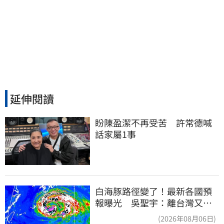
延伸閱讀
盼陳盈潔不再受苦　許常德喊
話家屬1事
白海豚路徑變了！最新各國預
報曝光 吳聖宇：離台灣又更
近一點
(2026年08月06日)