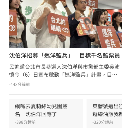
沈伯洋招募「巡洋監兵」　目標千名監票員
民進黨台北市長參選人沈伯洋與市黨部主委吳沛
憶今（6）日宣布啟動「巡洋監兵」計畫，目標
號召千名公民擔任監票員，確保今年11月28日台
-443分鐘前
北市長及議員選舉過程公開透明，凡年滿18歲至
72歲民眾皆可透過沈伯洋官方LINE報名。沈伯洋
說，許多人參與政治的起點正是從監票員做起，
網喊去夏莉絲幼兒園簽
東發號遭出征！
如果大家覺得台灣的民主值得守護，也想要參與
名　沈伯洋回應了
麵線油飯我都喜
這樣的行動，歡迎加入「巡洋監兵」行列，共同
-398分鐘前
-320分鐘前
成為「台北的眼睛」。