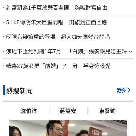
許富凱為1千萬放棄百老匯 嗨喊財富自由
S.H.E傳明年大巨蛋開唱 田馥甄正面回應
國際音樂節重磅登場 超大咖天團登台開唱
涉地下匯兌判刑1年7月！「白狼」張安樂兒媳王姝茵
北檢報到、今發監執行
恭喜27歲女星「結婚」了 另一半身分曝光
熱搜新聞
更多
沈伯洋
蔣萬安
東發號