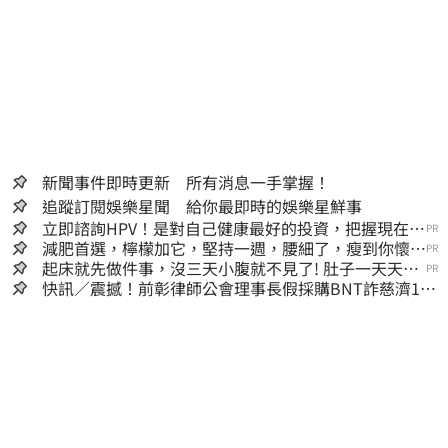
新聞事件即時更新 所有消息一手掌握！
追蹤訂閱娛樂星聞 給你最即時的娛樂星鮮事
立即諮詢HPV！是對自己健康最好的投資，把握現在不
PR
嫌晚！
減肥首選，檸檬加它，堅持一週，腰細了，瘦到你懷疑
PR
人生
起床就先做件事，沒三天小腹就不見了! 肚子一天天變
PR
小！
快訊／震撼！前彰律師公會理事長假採購BNT詐慈濟10
億、洗錢囤232kg黃金