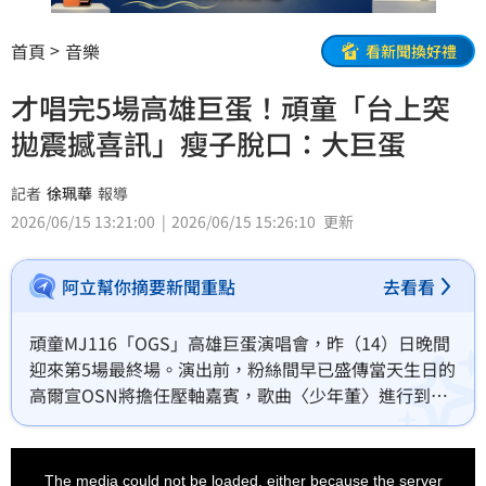
首頁
音樂
看新聞換好禮
才唱完5場高雄巨蛋！頑童「台上突
拋震撼喜訊」瘦子脫口：大巨蛋
記者
徐珮華
報導
2026/06/15 13:21:00
2026/06/15 15:26:10
更新
阿立幫你摘要新聞重點
去看看
頑童MJ116「OGS」高雄巨蛋演唱會，昨（14）日晚間
迎來第5場最終場。演出前，粉絲間早已盛傳當天生日的
高爾宣OSN將擔任壓軸嘉賓，歌曲〈少年董〉進行到一
半，他果然驚喜現身舞台，讓全場瘋狂尖叫。瘦子笑
說：「我是不是說過了，上次帶一個嘉賓來，這些人的
This
is
胃口都被養大了。」面對現場熱烈反應，高爾宣也打趣
a
The media could not be loaded, either because the server
modal