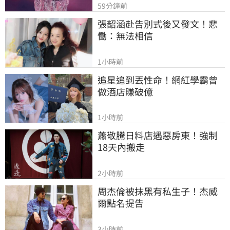
59分鐘前
張韶涵赴告別式後又發文！悲
慟：無法相信
1小時前
追星追到丟性命！網紅學霸曾
做酒店賺破億
1小時前
蕭敬騰日料店遇惡房東！強制
18天內搬走
2小時前
周杰倫被抹黑有私生子！杰威
爾點名提告
3小時前