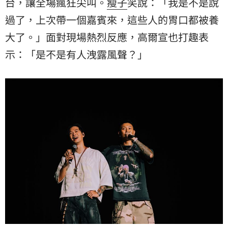
台，讓全場瘋狂尖叫。
瘦子
笑說：「我是不是說
過了，上次帶一個嘉賓來，這些人的胃口都被養
大了。」面對現場熱烈反應，高爾宣也打趣表
示：「是不是有人洩露風聲？」