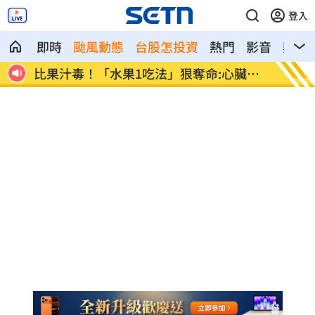
登入
即時
颱風動態
台股怎投資
熱門
影音
熱搜
臟驟
女律揪宗教大師詐慈濟！爽睡10.6億黃金
台男星
堆