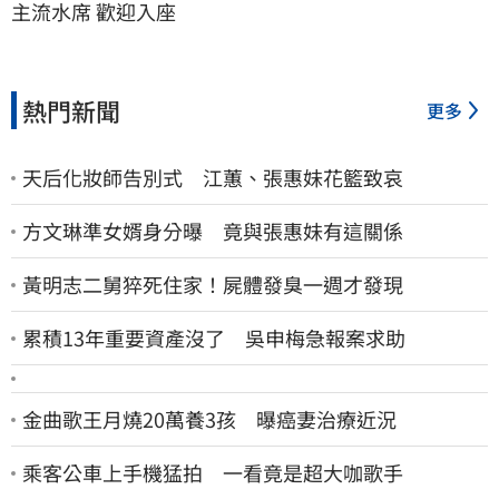
主流水席 歡迎入座
熱門新聞
更多
天后化妝師告別式 江蕙、張惠妹花籃致哀
方文琳準女婿身分曝 竟與張惠妹有這關係
黃明志二舅猝死住家！屍體發臭一週才發現
累積13年重要資產沒了 吳申梅急報案求助
金曲歌王月燒20萬養3孩 曝癌妻治療近況
乘客公車上手機猛拍 一看竟是超大咖歌手