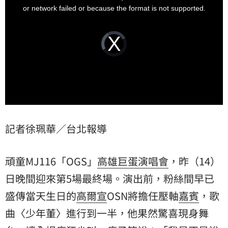
表示：「是不是有人洩露風聲？」
window.
or network failed or because the format is not supported.
Video
Player
is
loading.
記者徐珮華／台北報導
頑童MJ116「OGS」
高雄巨蛋
演唱會
，昨（14）
日晚間迎來第5場最終場。演出前，粉絲間早已
盛傳當天生日的
高爾宣
OSN將擔任壓軸
嘉賓
，歌
曲〈少年董〉進行到一半，他果然驚喜現身舞