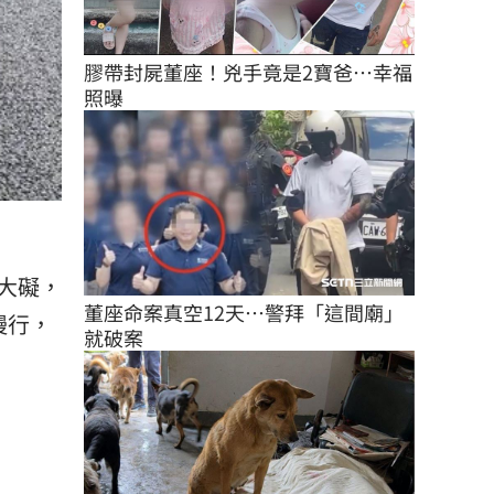
膠帶封屍董座！兇手竟是2寶爸…幸福
照曝
大礙，
董座命案真空12天…警拜「這間廟」
慢行，
就破案