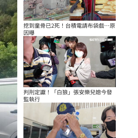
挖到童骨已2死！台積電請布袋戲…原
因曝
判刑定讞！「白狼」張安樂兒媳今發
監執行