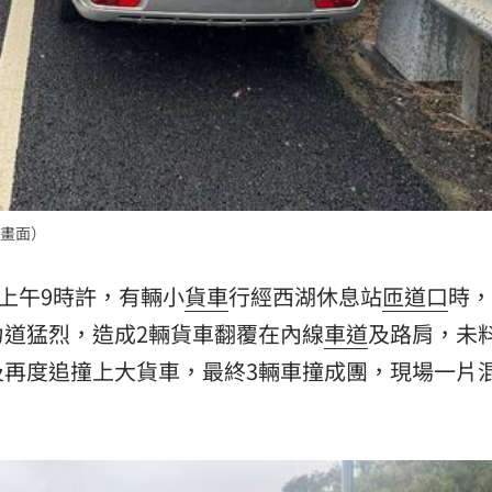
:00
11:00
畫面）
日上午9時許，有輛小
貨車
行經西湖休息站
匝道口
時，
道猛烈，造成2輛貨車翻覆在內線
車道
及路肩，未
及再度追撞上大貨車，最終3輛車撞成團，現場一片