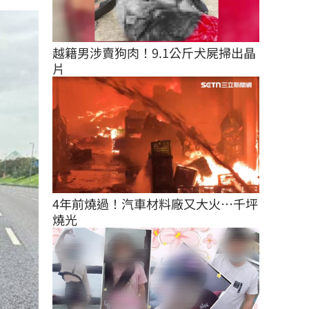
越籍男涉賣狗肉！9.1公斤犬屍掃出晶
片
4年前燒過！汽車材料廠又大火…千坪
燒光