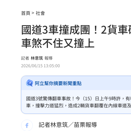
嫁龜梨和也首亮相！田中美奈實辣挺孕
首頁
社會
「創意私房」陳老師偷拍！更一審改判
國道3車撞成團！2貨
獨／雙親苦等近3年 遭殺資優兒有全名
車煞不住又撞上
口腔癌友拔全牙 悔嘆：現在吃得像餿
開盤／台積電跌20元壓盤 大盤摔近200
記者
林意筑
報導
2026/06/15 13:05:00
幼幼台哥哥變博士藝人 李博翔情牽王
阿立幫你摘要新聞重點
關公生日「2類人」不能拜！恐惹禍上身
突遭王宇婕取代 鄭仲茵本尊回應真實
國道3號驚傳翻車事故！今（15）日上午9時許，
車，撞擊力道猛烈，造成2輛貨車翻覆在內線車道
孫儷妝容靠12歲女兒化 友人一看成果
車，最終3輛車撞成團，現場一片混亂，也造成大
記者林意筑／苗栗報導
黃捷親赴公視考察 力挺：別成惡鬥犧