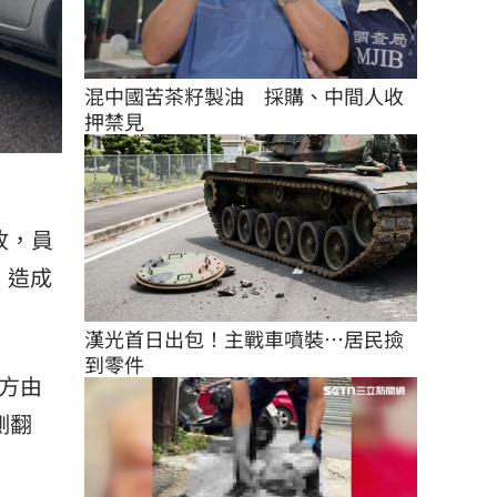
混中國苦茶籽製油　採購、中間人收
押禁見
故，員
，造成
漢光首日出包！主戰車噴裝…居民撿
到零件
方由
側翻