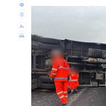
關聖帝君生日快樂！關公最疼的3種人曝
才駁跟女友互毆 男星豪砸5萬現身酒店
培若塔居中協調 化解索托與林多多年
日本將中國列最大挑戰、關切台海！北
台灣彩券開獎直播中
20:31
LIVE三立+24小時直播
15:27
三立iNEWS新聞台線上直播
18:00
市場到酒場料理！可果美蕃茄醬創無限
父親節送會拉筋的按摩椅 爸爸「筋歡喜
油品食安事件引關注 挑選保健食品要注