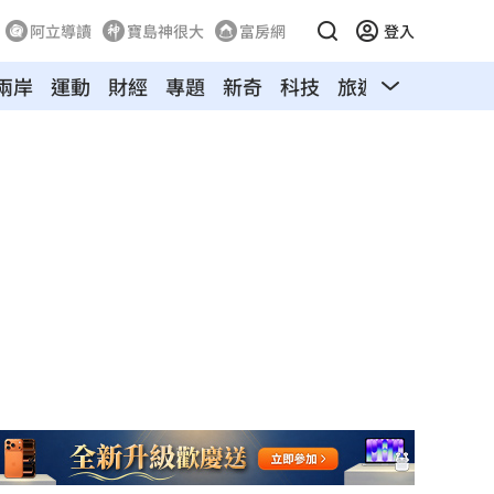
阿立導讀
寶島神很大
富房網
登入
兩岸
運動
財經
專題
新奇
科技
旅遊
汽車
寵物