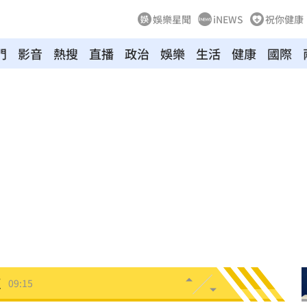
娛樂星聞
iNEWS
祝你健康
門
影音
熱搜
直播
政治
娛樂
生活
健康
國際
歉
09:27
因曝
09:25
出局
09:24
保
09:20
紅線
09:19
臣
09:15