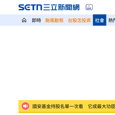
即時
颱風動態
台股怎投資
社會
熱
軍人支援「蜈蚣陣」收2千觸法 廟方道
寫運勢書下半年廢了！唐綺陽瘦下來原
蒙特婁網賽輸給黑馬 茲韋列夫大爆冷
永慶不動產爆違反個資法！士院裁定交
嗆妻：只要錢！尪恐嚇連發…觸保護令
國安基金持股名單一次看 它成最大功