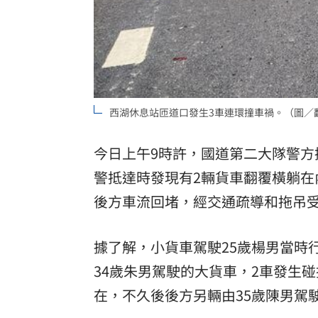
西湖休息站匝道口發生3車連環撞車禍。（圖／
今日上午9時許，國道第二大隊警方接
警抵達時發現有2輛貨車翻覆橫躺
後方車流回堵，經交通疏導和拖吊受
據了解，小貨車駕駛25歲楊男當時
34歲朱男駕駛的大貨車，2車發生
在，不久後後方另輛由35歲陳男駕