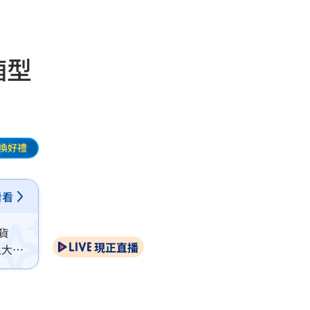
廂型
換好禮
看看
貨
現正直播
上大貨