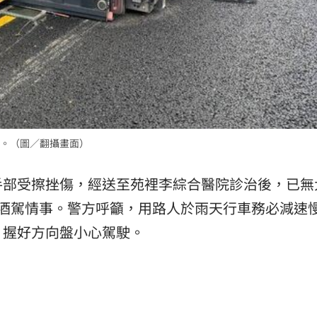
。（圖／翻攝畫面）
手部受擦挫傷，經送至苑裡李綜合醫院診治後，已無
無酒駕情事。警方呼籲，用路人於雨天行車務必減速
，握好方向盤小心駕駛。