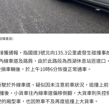
翻攝畫面）
獲通報，指國道3號北向135.3公里處發生碰撞事
在內線車道及路肩，由於此路段為西湖休息站匝道口
損車輛後，於上午10時6分恢復正常通車。
行駛於外線車道，疑似因未注意前車狀況，追撞上前
碰撞後，小貨車往內線車道偏移側翻，大貨車則失控
駛的廂型車，也因煞車不及再度追撞上大貨車。