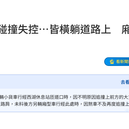
肚
09:15
輕刑
09:13
車碰撞失控…皆橫躺道路上 
了
09:12
水
09:10
點
09:07
看新聞
欣晨
09:05
去
09:04
主因
09:04
有輛小貨車行經西湖休息站匝道口時，因不明原因追撞上前方的大
及路肩，未料後方另輛廂型車行經此處時，因煞車不及再度追撞
驚呆
09:01
貨車駕駛朱男受傷送醫。
牲品
09:00