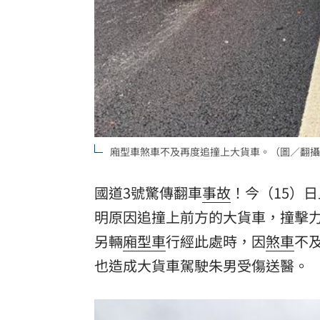
罕病博士彭士齊 輪椅上的生命覺醒！
11
酷澎「爸氣父親節」國際官方品牌齊聚
廂型車煞車不及再度追撞上大貨車。（圖／翻攝
國道3號驚傳翻車
事故
！今（15）
明原因追撞上前方的大貨車，撞擊力
另輛
廂型車
行經此處時，因
煞車
不
也造成大貨車駕駛朱男受傷送醫。