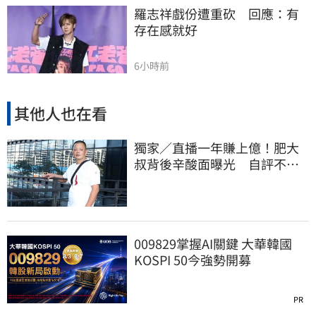
羅志祥戲份遭重砍　回應：有
存在感就好
6小時前
其他人也在看
獨家／直播一年賺上億！肥大
叔背後辛酸面曝光 自評不及
格
009829掌握AI關鍵 大華韓國
KOSPI 50今強勢開募
PR