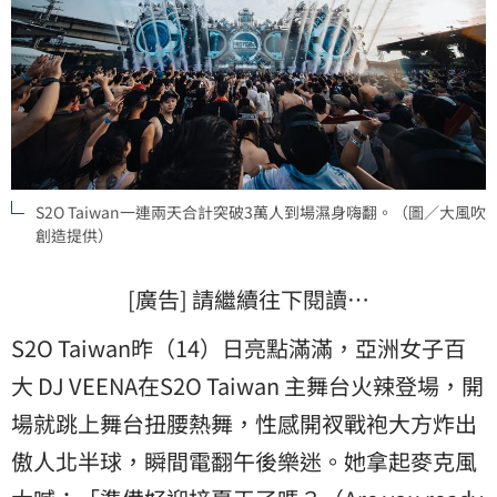
S2O Taiwan一連兩天合計突破3萬人到場濕身嗨翻。（圖／大風吹
創造提供）
[廣告] 請繼續往下閱讀…
S2O Taiwan昨（14）日亮點滿滿，亞洲女子百
大 DJ VEENA在S2O Taiwan 主舞台火辣登場，開
場就跳上舞台扭腰熱舞，性感開衩戰袍大方炸出
傲人北半球，瞬間電翻午後樂迷。她拿起麥克風