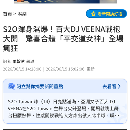
首頁
娛樂
看新聞換好禮
S2O渾身濕爆！百大DJ VEENA戰袍
大開 驚喜合體「平交道女神」全場
瘋狂
記者
蕭翰弦
報導
2026/06/15 14:28:00
2026/06/15 15:02:06
更新
阿立幫你摘要新聞重點
去看看
S2O Taiwan昨（14）日亮點滿滿，亞洲女子百大 DJ 
VEENA在S2O Taiwan 主舞台火辣登場，開場就跳上舞
台扭腰熱舞，性感開衩戰袍大方炸出傲人北半球，瞬間
電翻午後樂迷。她拿起麥克風大喊：「準備好迎接夏天
了嗎？（Are you ready for summer？）」隨即放送 