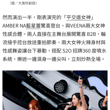
（圖／大風吹創造）
然而演出一半，剛表演完的「
平交道
女神
」
AMBER NA
藍星蕾
驚喜登台，與VEENA兩大女神
性感合體。兩人直接在主舞台展開驚喜 B2B，輪
流接手控台放送重拍節奏，兩大女神火辣身材與
性感舞姿讓台下暴動，搭配 S2O 招牌360 度噴水
系統，樂迷一邊濕身一邊尖叫，立刻炒熱全場。