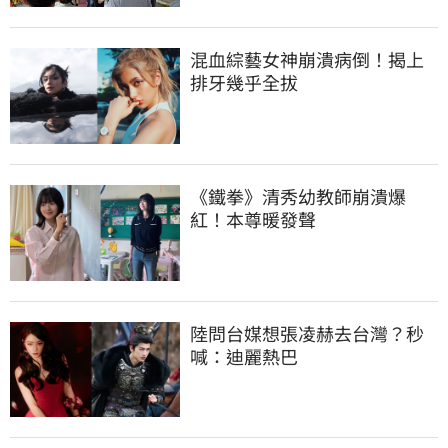
混血綜藝女神崩潰病倒！揭上
排牙幾乎全拔
《鐵拳》清秀幼教師崩潰爆
紅！本尊暖發聲
陸問台媒想張凌赫去台灣？秒
喊：迪麗熱巴