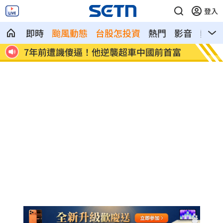
登入
即時
颱風動態
台股怎投資
熱門
影音
熱搜
首富
女兒一句話 兩老退休生活全變調
記憶體
襲