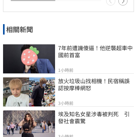
相關新聞
7年前遭譏傻逼！他逆襲超車中
國前首富
1小時前
放火垃圾山找相機！民宿稱誤
認按摩棒網怒
3小時前
埃及知名女星涉毒被判死　引
發社會震驚
3小時前