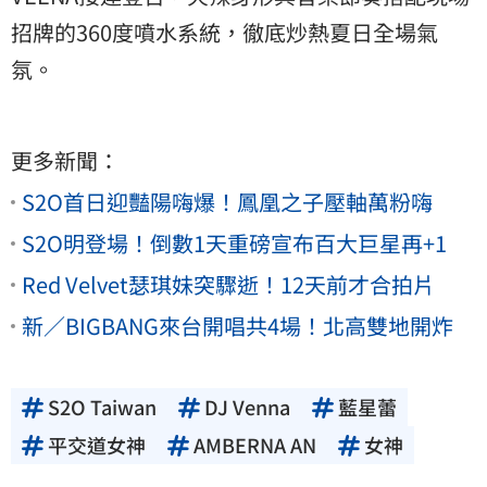
招牌的360度噴水系統，徹底炒熱夏日全場氣
氛。
更多新聞：
S2O首日迎豔陽嗨爆！鳳凰之子壓軸萬粉嗨
S2O明登場！倒數1天重磅宣布百大巨星再+1
Red Velvet瑟琪妹突驟逝！12天前才合拍片
新／BIGBANG來台開唱共4場！北高雙地開炸
S2O Taiwan
DJ Venna
藍星蕾
平交道女神
AMBERNA AN
女神