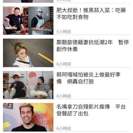
肥大叔逝！推黑蒜入菜：吃藥
不如吃對食物
5小時前
鄭靚歆德籍妻抗低潮2年　暫停
創作休養
6小時前
蔡阿嘎喊怕被炎上做最好準
備　網轟自打臉
6小時前
名嘴拿刀自殘影片瘋傳　平台
發聲認了出包
6小時前