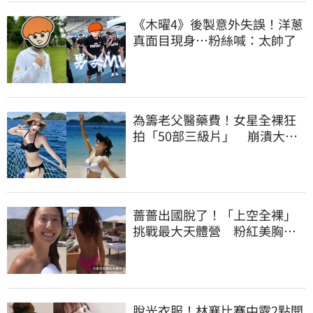
《木曜4》後製意外失誤！洋蔥
真面目現身…粉絲喊：太帥了
為籌老父醫藥費！女星全裸狂
拍「50部三級片」 崩潰大
哭：沒靈魂了
薔薔出國脫了！「上空全裸」
挑戰最大天體營 粉紅美胸被
路人狂讚
脫光衣服！林襄比賽中露2點開