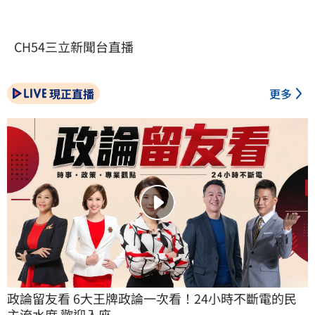
CH54三立新聞台直播
現正直播
更多
政論留友看 6大王牌政論一次看！24小時不斷電的民
主流水席 歡迎入座