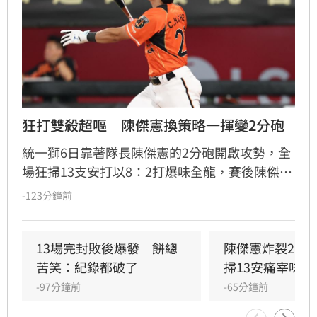
狂打雙殺超嘔　陳傑憲換策略一揮變2分砲
統一獅6日靠著隊長陳傑憲的2分砲開啟攻勢，全
場狂掃13支安打以8：2打爆味全龍，賽後陳傑憲
透露因為上週末自己擊出太多雙殺，當時上場只
-123分鐘前
想著不要再打滾地球，沒想到最後一掃變成打破
僵局的全壘打。
13場完封敗後爆發　餅總
陳傑憲炸裂2分
苦笑：紀錄都破了
掃13安痛宰味全
-97分鐘前
-65分鐘前