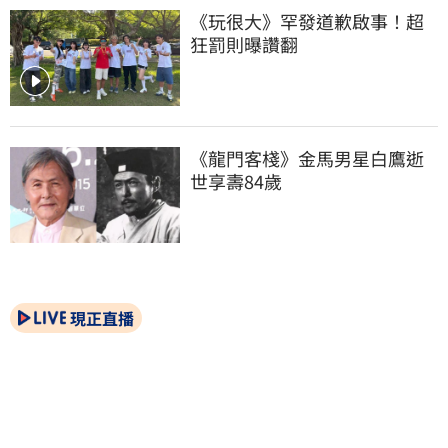
《玩很大》罕發道歉啟事！超
狂罰則曝讚翻
《龍門客棧》金馬男星白鷹逝
世享壽84歲
現正直播