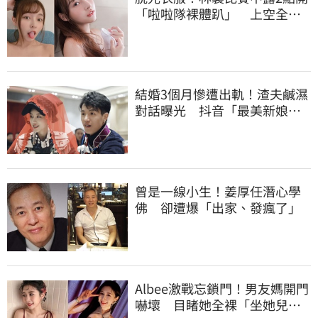
「啦啦隊裸體趴」 上空全裸
被看光光
結婚3個月慘遭出軌！渣夫鹹濕
對話曝光 抖音「最美新娘」
崩潰哭了
曾是一線小生！姜厚任潛心學
佛 卻遭爆「出家、發瘋了」
Albee激戰忘鎖門！男友媽開門
嚇壞 目睹她全裸「坐她兒子