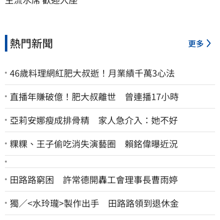
熱門新聞
更多
46歲料理網紅肥大叔逝！月業績千萬3心法
直播年賺破億！肥大叔離世 曾連播17小時
亞莉安娜瘦成排骨精 家人急介入：她不好
粿粿、王子偷吃消失演藝圈 賴銘偉曝近況
田路路窮困 許常德開轟工會理事長曹雨婷
獨／<水玲瓏>製作出手 田路路領到退休金