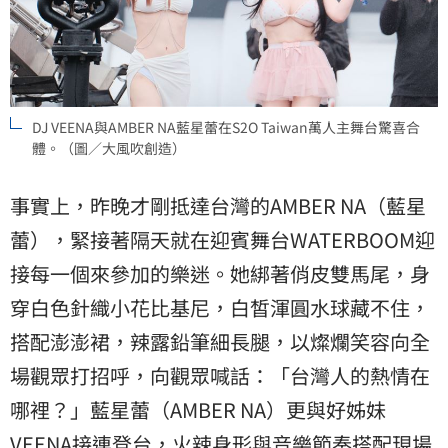
DJ VEENA與AMBER NA藍星蕾在S2O Taiwan萬人主舞台驚喜合
體。（圖／大風吹創造）
事實上，昨晚才剛抵達台灣的AMBER NA（藍星
蕾），緊接著隔天就在迎賓舞台WATERBOOM迎
接每一個來參加的樂迷。她綁著俏皮雙馬尾，身
穿白色針織小花比基尼，白皙渾圓水球藏不住，
搭配澎澎裙，辣露鉛筆細長腿，以燦爛笑容向全
場觀眾打招呼，向觀眾喊話：「台灣人的熱情在
哪裡？」藍星蕾（AMBER NA）更與好姊妹
VEENA接連登台，火辣身形與音樂節奏搭配現場