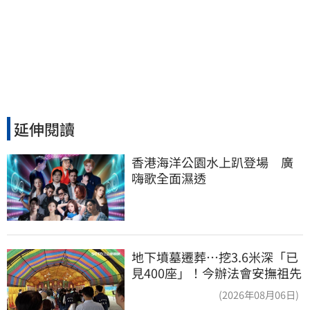
延伸閱讀
香港海洋公園水上趴登場　廣
嗨歌全面濕透
地下墳墓遷葬…挖3.6米深「已
見400座」！今辦法會安撫祖先
(2026年08月06日)