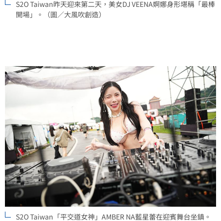
S2O Taiwan昨天迎來第二天，美女DJ VEENA婀娜身形堪稱「最棒
開場」。（圖／大風吹創造）
S2O Taiwan「平交道女神」AMBER NA藍星蕾在迎賓舞台坐鎮。