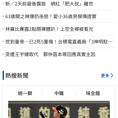
新／2天前最後露臉 網紅「肥大叔」離世
63歲關之琳爆奶孫戀！愛小36歲男模傳證實
林襄比賽露2點開裸體趴！上空全裸被看光
挖到童骨…已2死5重傷！台積電嘉義廠「3神明駐駕
畫面曝光」
突遭王宇婕取代 鄭仲茵本尊回應真實主因
熱搜新聞
更多
統一獅
中職
味全龍