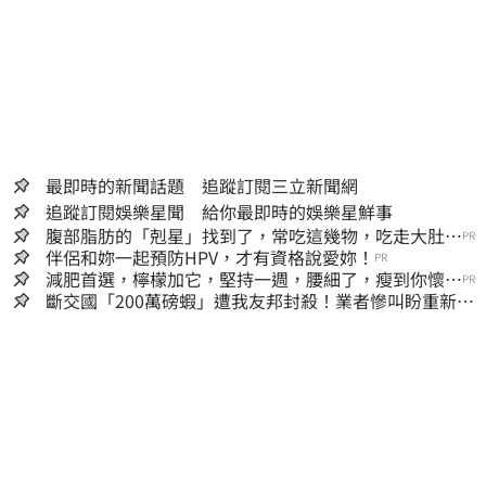
最即時的新聞話題 追蹤訂閱三立新聞網
追蹤訂閱娛樂星聞 給你最即時的娛樂星鮮事
腹部脂肪的「剋星」找到了，常吃這幾物，吃走大肚
PR
囊，瘦出小蠻腰
伴侶和妳一起預防HPV，才有資格說愛妳！
PR
減肥首選，檸檬加它，堅持一週，腰細了，瘦到你懷疑
PR
人生
斷交國「200萬磅蝦」遭我友邦封殺！業者慘叫盼重新開
放