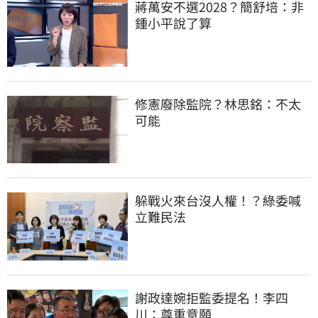
蔣萬安不選2028？簡舒培：非
鍾小平說了算
修憲廢除監院？林思銘：不太
可能
躲戰火來台沒人權！？綠委喊
立難民法
謝政達婉拒監委提名！李四
川：尊重意願