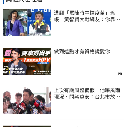
遭翻「罵陳時中擋疫苗」舊
帳 黃智賢大戰網友：你靠我
活下來的
做到這點才有資格說愛你
PR
上次有颱風整備假 他曝風雨
現況、問蔣萬安：台北市放假
標準在哪？