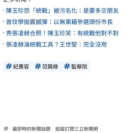
陳玉珍怨「統戰」被污名化：是要多交朋友
曾玟學拋震撼彈：以無黨籍參選頭份市長
秀張凌赫合照！陳玉珍笑：有統戰他對不對
張凌赫淪統戰工具？王世堅：完全沒用
紀惠容
范巽綠
監察院
最即時的新聞話題 追蹤訂閱三立新聞網