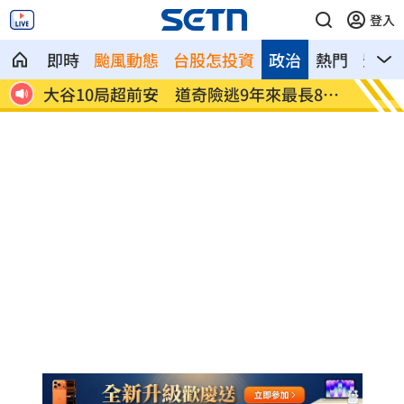
登入
即時
颱風動態
台股怎投資
政治
熱門
影音
斷家
大谷10局超前安 道奇險逃9年來最長8連
白海豚
敗