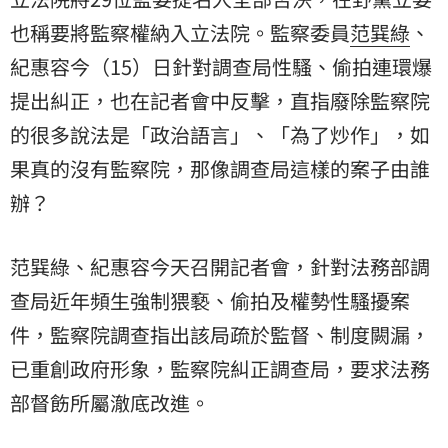
也稱要將監察權納入立法院。監察委員
范巽綠
、
紀惠容
今（15）日針對調查局性騷、偷拍連環爆
提出糾正，也在記者會中反擊，直指廢除監察院
的很多說法是「政治語言」、「為了炒作」，如
果真的沒有監察院，那像調查局這樣的案子由誰
辦？
范巽綠、紀惠容今天召開記者會，針對法務部調
查局近年頻生強制猥褻、偷拍及權勢性騷擾案
件，監察院調查指出該局疏於監督、制度闕漏，
已重創政府形象，監察院糾正調查局，要求法務
部督飭所屬澈底改進。