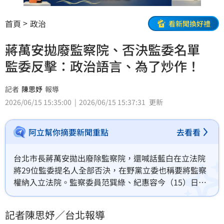
首頁
政治
看新聞換好禮
蔣萬安拋廢監察院、否決監委名單
監委反擊：政治語言、為了炒作！
記者
陳思妤
報導
2026/06/15 15:35:00
2026/06/15 15:37:31
更新
阿立幫你摘要新聞重點
去看看
台北市長蔣萬安拋出廢除監察院，還喊話藍白在立法院
將29位監委提名人全部否決，在野黨立委也稱要將監察
權納入立法院。監察委員范巽綠、紀惠容今（15）日針
對調查局性騷、偷拍連環爆提出糾正，也在記者會中反
擊，直指廢除監察院的很多說法是「政治語言」、「為
記者陳思妤／台北報導
了炒作」，如果真的沒有監察院，那像調查局這樣的案