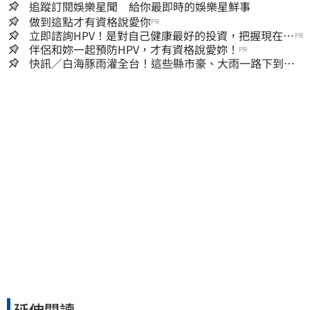
追蹤訂閱娛樂星聞 給你最即時的娛樂星鮮事
做到這點才有資格說愛你
PR
立即諮詢HPV！是對自己健康最好的投資，把握現在不
PR
嫌晚！
伴侶和妳一起預防HPV，才有資格說愛妳！
PR
快訊／白海豚雨灌全台！這些縣市豪、大雨一路下到晚
上 3地方大豪雨
延伸閱讀