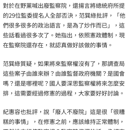
對於在野黨喊出廢監察院，還揚言將總統府所提
的29位監委提名人全部否決，范巽綠批評，「他
們很多很多的政治語言，是為了炒作而已」，這
些話看過很多次了。她指出，依照憲政體制，現
在監察院還存在，就認真做好該做的事情。
范巽綠質疑，如果將來監察權沒有了，那調查局
這些案子由誰來辦？由誰監督政府機關？是國會
嗎？還是哪裡呢？國人要深思監察權將來怎麼安
排，這需要經過修憲的過程，大家要好好討論。
紀惠容也批評，說「廢人不廢院」這是很「很糟
糕的事情」，在修憲之前，應該維持正常體制，