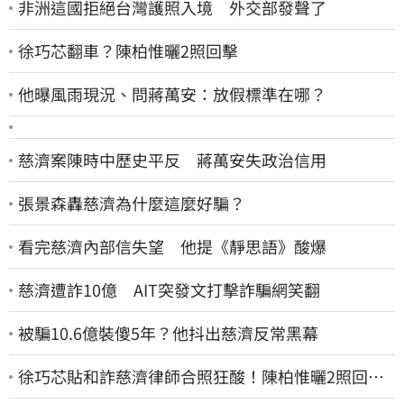
非洲這國拒絕台灣護照入境 外交部發聲了
徐巧芯翻車？陳柏惟曬2照回擊
他曝風雨現況、問蔣萬安：放假標準在哪？
慈濟案陳時中歷史平反 蔣萬安失政治信用
張景森轟慈濟為什麼這麼好騙？
看完慈濟內部信失望 他提《靜思語》酸爆
慈濟遭詐10億 AIT突發文打擊詐騙網笑翻
被騙10.6億裝傻5年？他抖出慈濟反常黑幕
徐巧芯貼和詐慈濟律師合照狂酸！陳柏惟曬2照回擊
網笑翻