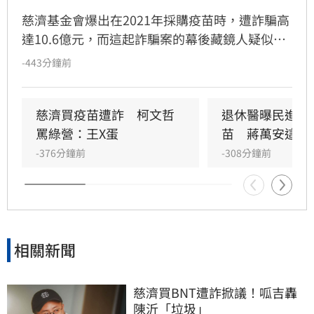
慈濟基金會爆出在2021年採購疫苗時，遭詐騙高
達10.6億元，而這起詐騙案的幕後藏鏡人疑似是
曾任彰化律師公會理事長的女子陳昱瑄，日前遭
-443分鐘前
到檢方依法起訴。陳女過去在社交圈極為活躍，
不僅在通訊軟體LINE放上身著名牌精品的大頭
照，更在簡介寫下「我不是女強人，只是堅強的
慈濟買疫苗遭詐　柯文哲
退休醫曝民進黨
女人」，塑造柔弱且充滿正能量的形象，也常宣
罵綠營：王X蛋
苗　蔣萬安這樣
稱自己代表慈濟做公益，看充滿正能量的人設，
-376分鐘前
-308分鐘前
對照其犯行顯得無比諷刺。
相關新聞
慈濟買BNT遭詐掀議！呱吉轟
陳沂「垃圾」