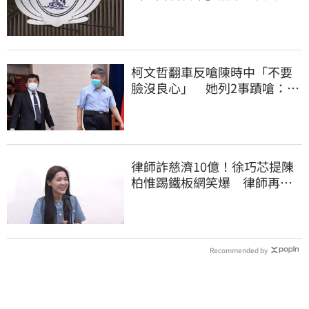
知情？
柯文哲翻車反嗆陳時中「不要
臉沒良心」 她列2事蹟嗆：沒
人比得過你
律師詐慈濟10億！徐巧芯提陳
柏惟踢鐵板網笑爆 律師再曬1
照補刀
Recommended by