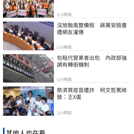
1小時前
沒放颱風整備假　蔣萬安臉書
遭網友灌爆
1小時前
包租代管業者出包　內政部強
調有轉銜機制
1小時前
慈濟買疫苗遭詐　柯文哲罵綠
營：王X蛋
1小時前
其他人也在看