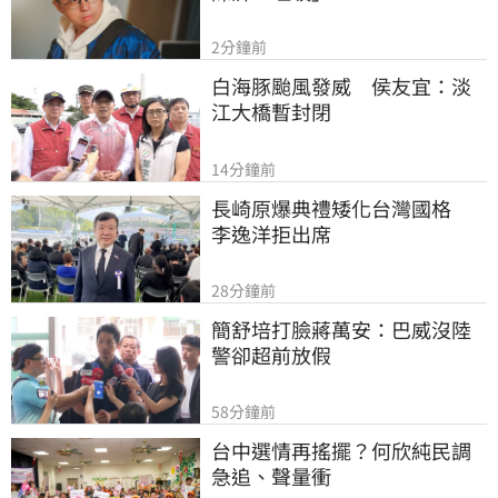
2分鐘前
白海豚颱風發威　侯友宜：淡
江大橋暫封閉
14分鐘前
長崎原爆典禮矮化台灣國格　
李逸洋拒出席
28分鐘前
簡舒培打臉蔣萬安：巴威沒陸
警卻超前放假
58分鐘前
台中選情再搖擺？何欣純民調
急追、聲量衝