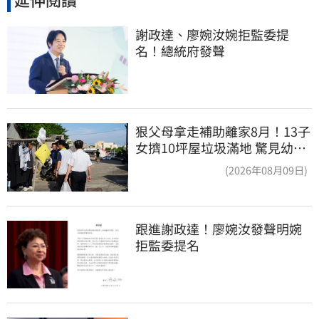
謝政達、廖婉汝婉拒監委提
名！總統府發聲
狠父母拿走補助離家8月！13子
女擠10坪屋垃圾滿地 驚見幼童
深夜遊蕩
(2026年08月09日)
跟進謝政達！廖婉汝發聲明婉
拒監委提名