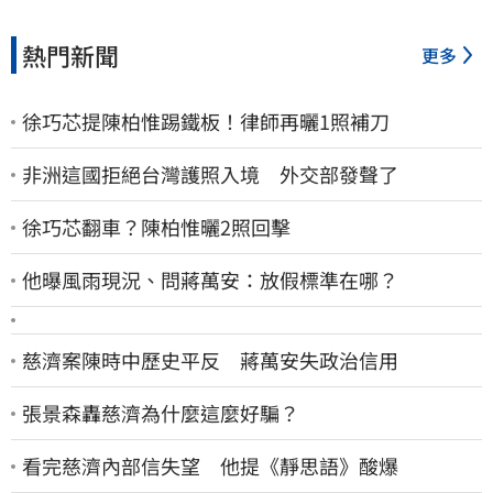
熱門新聞
更多
徐巧芯提陳柏惟踢鐵板！律師再曬1照補刀
非洲這國拒絕台灣護照入境 外交部發聲了
徐巧芯翻車？陳柏惟曬2照回擊
他曝風雨現況、問蔣萬安：放假標準在哪？
慈濟案陳時中歷史平反 蔣萬安失政治信用
張景森轟慈濟為什麼這麼好騙？
看完慈濟內部信失望 他提《靜思語》酸爆