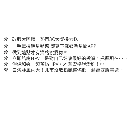
改版大回饋 熱門3C大獎接力送
一手掌握明星動態 即刻下載娛樂星聞APP
做到這點才有資格說愛你
PR
立即諮詢HPV！是對自己健康最好的投資，把握現在不
PR
嫌晚！
伴侶和妳一起預防HPV，才有資格說愛妳！
PR
白海豚風雨大！北市沒放颱風整備假 蔣萬安臉書遭網
友灌爆：標準在哪？