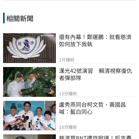
相關新聞
還有內幕！鄭運鵬：就看慈濟
如何放下我執
2分鐘前
漢光42號演習　賴清視察復仇
者彈部隊
13分鐘前
盧秀燕同台柯文哲、黃國昌
喊：藍白同心
18分鐘前
慈濟買BNT遭詐掀議！呱吉轟