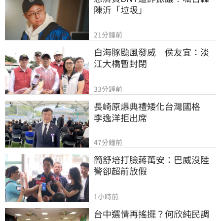
陳沂「垃圾」
21分鐘前
白海豚颱風發威　侯友宜：淡
江大橋暫封閉
33分鐘前
長崎原爆典禮矮化台灣國格　
李逸洋拒出席
47分鐘前
簡舒培打臉蔣萬安：巴威沒陸
警卻超前放假
1小時前
台中選情再搖擺？何欣純民調