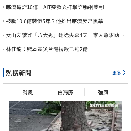
慈濟遭詐10億 AIT突發文打擊詐騙網笑翻
被騙10.6億裝傻5年？他抖出慈濟反常黑幕
女山友攀登「八大秀」迷途失聯4天 家人急求助：
剩我媽還沒找到
林佳龍：熊本震災台灣捐款已逾2億
熱搜新聞
更多
颱風
白海豚
強風