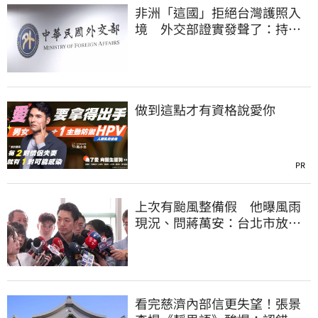
非洲「這國」拒絕台灣護照入
境 外交部證實發聲了：持續
交涉聯繫
做到這點才有資格說愛你
PR
上次有颱風整備假 他曝風雨
現況、問蔣萬安：台北市放假
標準在哪？
看完慈濟內部信更失望！張景