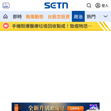
登入
即時
颱風動態
台股怎投資
政治
熱門
影音
早知情
手機殼爆醫療垃圾回收製成！致癌物恐超
姜厚任
標
嗆