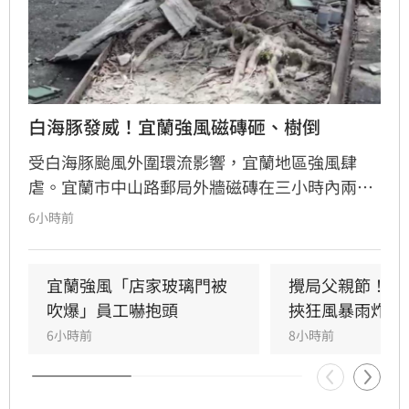
白海豚發威！宜蘭強風磁磚砸、樹倒
受白海豚颱風外圍環流影響，宜蘭地區強風肆
虐。宜蘭市中山路郵局外牆磁磚在三小時內兩度
剝落，武營街亦發生磁磚砸地險象，所幸無人傷
6小時前
亡。此外，五結與三星鄉傳出路樹倒塌，市區選
舉看板受強風吹襲搖搖欲墜，烏石港賞鯨船被迫
全面停駛。
宜蘭強風「店家玻璃門被
攪局父親節！中
吹爆」員工嚇抱頭
挾狂風暴雨炸雙
6小時前
8小時前