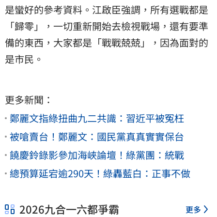
是蠻好的參考資料。江啟臣強調，所有選戰都是
「歸零」，一切重新開始去檢視戰場，還有要準
備的東西，大家都是「戰戰兢兢」，因為面對的
是市民。
更多新聞：
鄭麗文指綠扭曲九二共識：習近平被冤枉
被嗆賣台！鄭麗文：國民黨真真實實保台
饒慶鈴錄影參加海峽論壇！綠黨團：統戰
總預算延宕逾290天！綠轟藍白：正事不做
2026九合一六都爭霸
更多