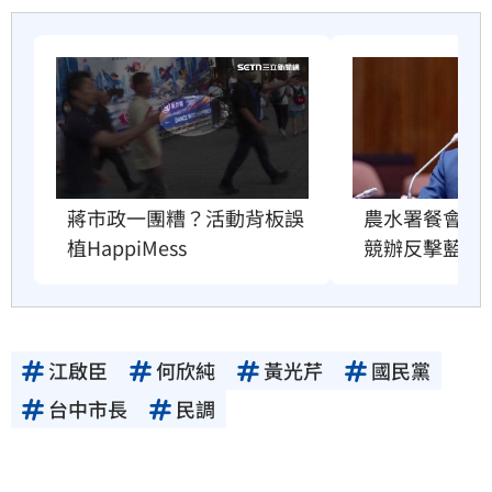
蔣市政一團糟？活動背板誤
農水署餐會喊
植HappiMess
競辦反擊藍委
江啟臣
何欣純
黃光芹
國民黨
台中市長
民調