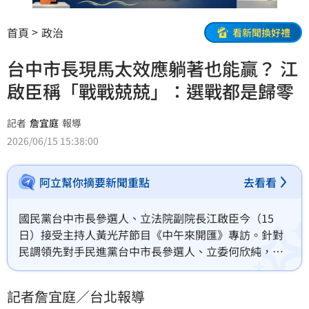
首頁
政治
看新聞換好禮
台中市長現馬太效應躺著也能贏？ 江
啟臣稱「戰戰兢兢」：選戰都是歸零
記者
詹宜庭
報導
2026/06/15 15:38:00
阿立幫你摘要新聞重點
去看看
國民黨台中市長參選人、立法院副院長江啟臣今（15
日）接受主持人黃光芹節目《中午來開匯》專訪。針對
民調領先對手民進黨台中市長參選人、立委何欣純，外
界疑惑台中選情是否出現「馬太效應」（形容「多者愈
多，少者愈少」的兩極化現象）能躺著贏？江啟臣則回
記者詹宜庭／台北報導
應，所有選戰都是「歸零」，一切重新開始去檢視戰