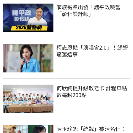
家族襪業出發！魏平政喊當
「彰化設計師」
柯志恩拋「演唱會2.0」！綠營
痛罵這事
何欣純提升級敬老卡 計程車點
數每趟200點
陳玉珍怨「統戰」被污名化：