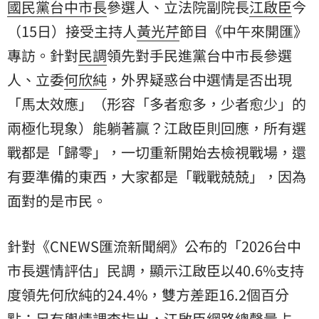
國民黨
台中市長
參選人、立法院副院長
江啟臣
今
（15日）接受主持人
黃光芹
節目《中午來開匯》
專訪。針對
民調
領先對手民進黨台中市長參選
人、立委
何欣純
，外界疑惑台中選情是否出現
「馬太效應」（形容「多者愈多，少者愈少」的
兩極化現象）能躺著贏？江啟臣則回應，所有選
戰都是「歸零」，一切重新開始去檢視戰場，還
有要準備的東西，大家都是「戰戰兢兢」，因為
面對的是市民。
針對《CNEWS匯流新聞網》公布的「2026台中
市長選情評估」民調，顯示江啟臣以40.6%支持
度領先何欣純的24.4%，雙方差距16.2個百分
點；另有輿情調查指出，江啟臣網路總聲量占