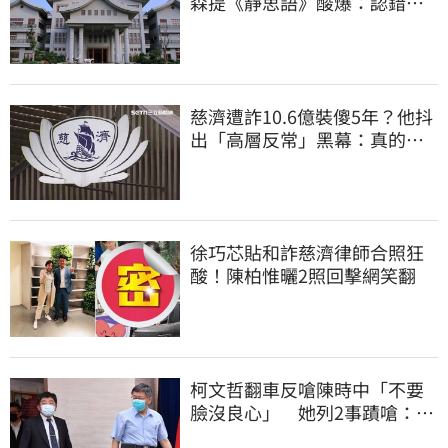
森提《靜思語》酸爆：認錯有
那麼難？
慈濟遭詐10.6億裝傻5年？他抖
出「高層反常」黑幕：真的不
知情？
徐巧芯貼和詐慈濟律師合照狂
酸！陳柏惟曬2照回擊網笑翻
柯文哲翻車反嗆陳時中「不要
臉沒良心」 她列2事蹟嗆：沒
人比得過你