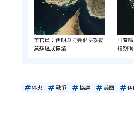
美官員：伊朗與阿曼很快就荷
川普喊
莫茲達成協議
指期衝4
停火
戰爭
協議
美國
伊