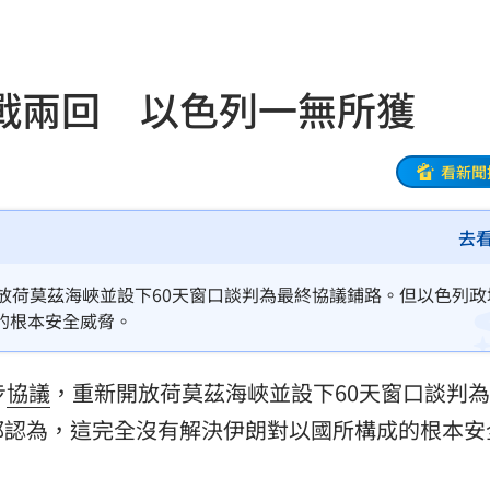
11:56
後盾
11:54
戰兩回 以色列一無所獲
:49
況
11:48
看新聞
往事
11:47
去
11:44
放荷莫茲海峽並設下60天窗口談判為最終協議鋪路。但以色列政
35
的根本安全威脅。
內幕
11:31
步
協議
，重新開放荷莫茲海峽並設下60天窗口談判
都認為，這完全沒有解決伊朗對以國所構成的根本安