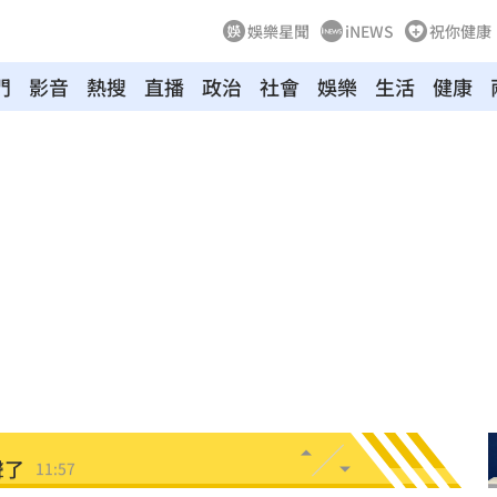
娛樂星聞
iNEWS
祝你健康
唱
12:17
門
影音
熱搜
直播
政治
社會
娛樂
生活
健康
離世
12:10
收押
12:07
生成
12:03
傷害
12:03
告白
12:00
了
11:59
正妹
11:59
聲了
11:57