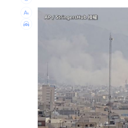
三立iNEWS新聞台線上直播
18:00
AI時代！威力馬導入智慧營運系統提升
商場戰國來臨 台中「頂奢大道」逐漸
台彩父親節推新刮刮樂千萬頭獎超「爸
「拍片人的多重宇宙」職涯論壇9/12登
8國球員齊聚高雄 Formosa 7s掀足球
理想混蛋號召粉絲跨海追星吃美食！
18: