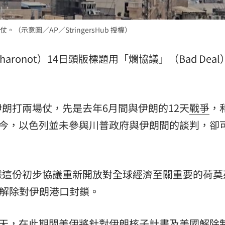
示意圖／AP／StringersHub 授權）
haronot）14日頭版標題用「爛協議」（Bad Dea
朗打兩場仗，先是去年6月間與伊朗的12天
戰爭
，
如今，以色列並未參與川普政府與伊朗間的談判，卻
據這份初步協議重新開放對全球經濟至關重要的荷莫
美國則將解除對伊朗港口封鎖。
0天，在此期間美伊將針對伊朗核子計畫及美國解除