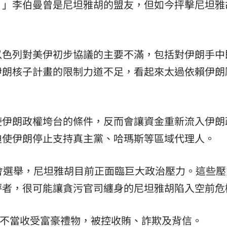
。」李伯曼曾是尼坦雅胡的盟友，但如今抨擊尼坦雅
以色列對美伊初步協議的主要不滿，包括對伊朗手中
伊朗核子計畫的限制力道不足，看起來太過依賴伊朗
使伊朗政權垮台的條件，反而會讓資金重新流入伊朗
迫使伊朗停止支持真主黨、哈瑪斯等區域代理人。
會選舉，尼坦雅胡目前正面臨巨大政治壓力。這些壓
評者，很可能讓貪污官司纏身的尼坦雅胡陷入空前危
包括不當收受富豪禮物，被控收賄、詐欺及背信。