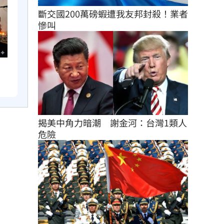
斷交國200萬磅蝦遭我友邦封殺！業者
慘叫
揭美中角力暗潮　謝金河：台灣1類人
危險