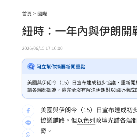
發新冠藥拉票！郭再添陸妻二審下場慘
首頁
國際
父親節提政見禮包 蘇巧慧：要做最強
紐時：一年內與伊朗開
楊千霈一人扛2女兒出國！突崩潰大哭
11
王凱生前暴瘦！經紀人曝「這裡」出狀
2026/06/15 17:16:00
見放火翻垃圾找相機 黃豪平憶16年前
阿立幫你摘要新聞重點
中國藉颱風交管台海船舶 ！陸委會回擊
美國與伊朗今（15）日宣布達成初步協議，重新開
白海豚甩雨彈！週末炸大雨區域曝光
11:
譜各端都認為，這完全沒有解決伊朗對以國所構成
獨／姜厚任新歡爆黑歷史 楊光友怒揭
美國
與
伊朗
今（15）日宣布達成初
台灣彩券開獎直播中
20:31
協議鋪路。但
以色列
政壇光譜各端
LIVE三立+24小時直播
脅。
15:27