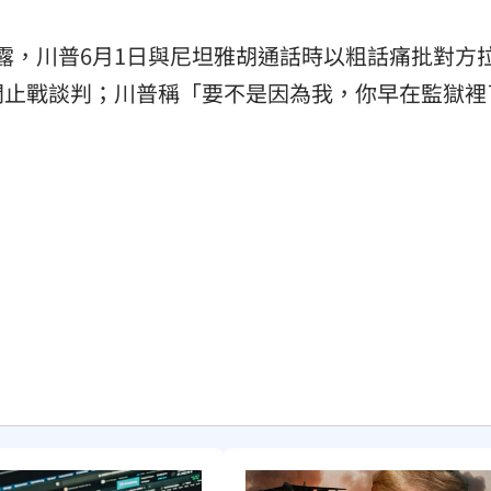
披露，川普6月1日與尼坦雅胡通話時以粗話痛批對方
間止戰談判；川普稱「要不是因為我，你早在監獄裡