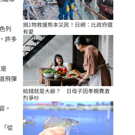
捐1物救援熊本災民！日網：比政府還
色列
有愛
，許多
標是
道飛彈
給錢就是大爺？　日母子因孝親費激
烈爭吵
容。
：「從