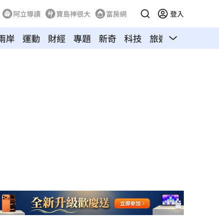
阿立導讀
寶島神很大
富房網
登入
兩岸
運動
財經
專題
新奇
科技
旅遊
汽車
寵物