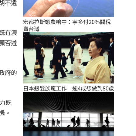
胡不遺
宏都拉斯蝦農嗆中：寧多付20%關稅
賣台灣
既有濃
願否遵
政府的
日本銀髮族瘋工作　逾4成想做到80歲
力既
機。