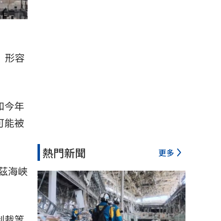
l）形容
和今年
可能被
熱門新聞
更多
茲海峽
制裁等