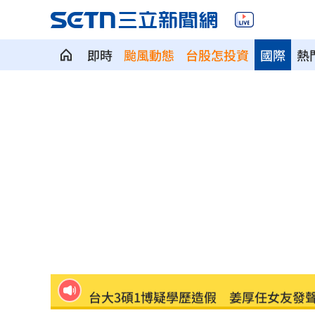
《東!帶我走》卡司曝光！大咖台東接力
即時
颱風動態
台股怎投資
國際
熱
瑪丹娜背後推手 69歲大咖製作人家中
不滿被碎念 尪抓狂揮金屬拐杖殺妻遭
籃球賽幽靈隊伍灌水 廠商認了：是AI
掐頸列車長互毆！75歲翁頭破血流怒告
謝金燕凌晨淚憶豬哥亮！一句話藏深情
遭謝金河轟「顛倒黑白」 蔣萬安回應
撞臉大咖韓星！《陽光》導演簽下台大
台大3碩1博疑學歷造假 姜厚任女友發