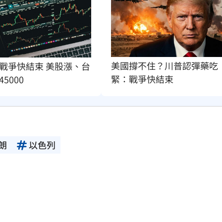
美國撐不住？川普認彈藥吃
戰爭快結束 美股漲、台
緊：戰爭快結束
5000
朗
以色列