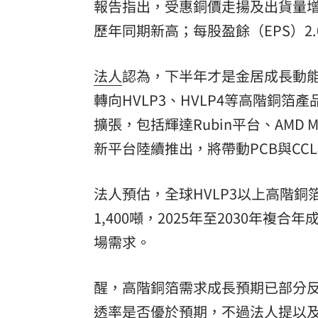
報告指出，受惠銅價走揚及出貨量增加
歷年同期新高；每股盈餘（EPS）2.
法人
認為，下半年才是金居成長動
轉向HVLP3、HVLP4等高階銅
擴張，包括輝達Rubin平台、AMD MI45
新平台陸續推出，將帶動PCB與CCL
法人預估，全球HVLP3以上高階銅箔需
1,400噸，2025年至2030年複
場需求。
醒，高階銅箔需求成長預期已部分反映
透率是否優於預期，不過法人提以