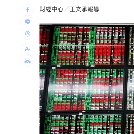
降至570元，低於目前股價水準。
苦茶油波及 永豐餘揭受騙內幕：仍挺
財經中心／王文承報導
帥哥露胸肌！哄送玉鐲…女子墜愛河結
藍白大刪預算 蔡其昌：癱瘓國家有意
台灣彩券開獎直播中
20:31
LIVE三立+24小時直播
15:27
三立iNEWS新聞台線上直播
18:00
市場到酒場料理！可果美蕃茄醬創無限
父親節送會拉筋的按摩椅 爸爸「筋歡喜
油品食安事件引關注 挑選保健食品要注
罕病博士彭士齊 輪椅上的生命覺醒！
11