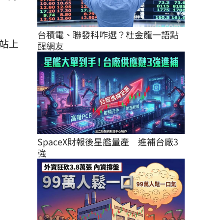
台積電、聯發科咋選？杜金龍一語點
並站上
醒網友
SpaceX財報後星艦量產　進補台廠3
強