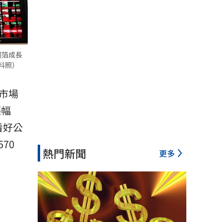
銅箔成長
料照）
市場
漲幅
看好公
70
熱門新聞
更多