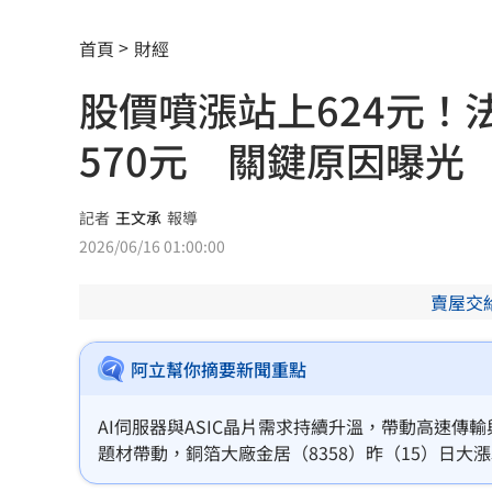
李子森突「單膝下跪求婚」 杜忻恬反
首頁
財經
48歲男星直播突亮刀自殘 滿身血畫面
股價噴漲站上624元！
酒駕4次全罰錢了事！男第5度酒駕直接
570元 關鍵原因曝光
國巨、華新科同步走弱 它逆勢狂飆5%
防空演習「手機變慢30分鐘」影響一次
記者
王文承
報導
2026/06/16 01:00:00
白海豚強風恐吹翻卡車！日氣象廳路徑
賣屋交
AI記憶體發威！ 施振榮力挺這神企
11:41
鄭明典：「1現象」會影響颱風路徑、強
阿立幫你摘要新聞重點
咳一下就漏尿？醫揭女性尿失禁「4徵兆
AI伺服器與ASIC晶片需求持續升溫，帶動高速傳
題材帶動，銅箔大廠金居（8358）昨（15）日大漲
真相只有一個！劍湖山柯南主題房華麗
前反映高階銅箔成長利多，雖看好公司長期營運展