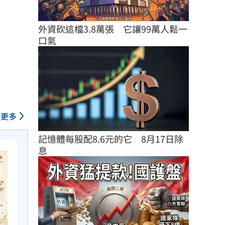
外資砍這檔3.8萬張　它讓99萬人鬆一
口氣
更多
記憶體每股配8.6元的它　8月17日除
息