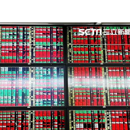
在地
11:36
局曝
11:34
義？
11:33
可能
12:00
」
18:00
意
13:00
:00