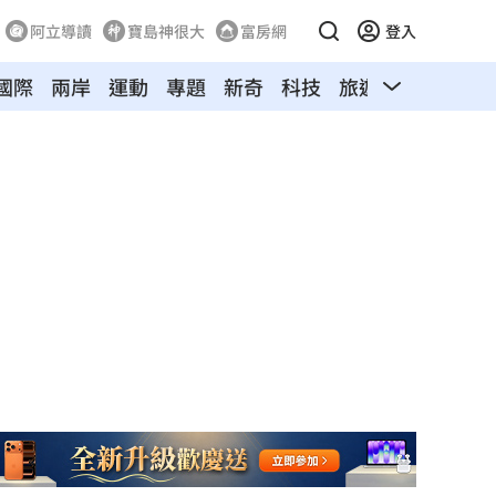
阿立導讀
寶島神很大
富房網
登入
國際
兩岸
運動
專題
新奇
科技
旅遊
汽車
寵物