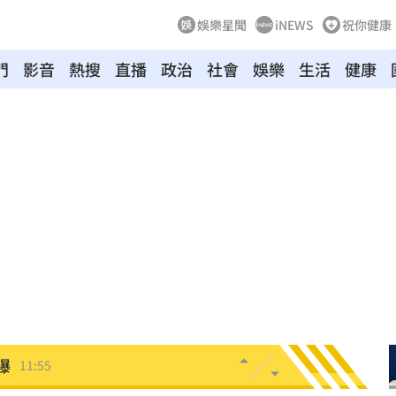
娛樂星聞
iNEWS
祝你健康
門
影音
熱搜
直播
政治
社會
娛樂
生活
健康
案
12:02
昏迷
12:01
解答
12:00
小時
11:58
面曝
11:56
曝
11:55
池
11:55