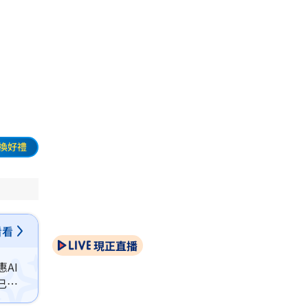
換好禮
看看
現正直播
AI
已提
價更