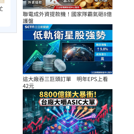
虻
聯電成外資提款機！國家隊霸氣砸8億
護盤
這大廠吞三巨頭訂單　明年EPS上看
42元