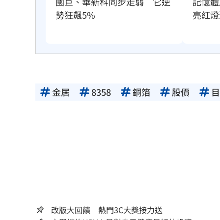
國巨、華新科同步走弱　它逆
記憶體
勢狂飆5%
亮紅燈
金居
8358
銅箔
股價
目
改版大回饋 熱門3C大獎接力送