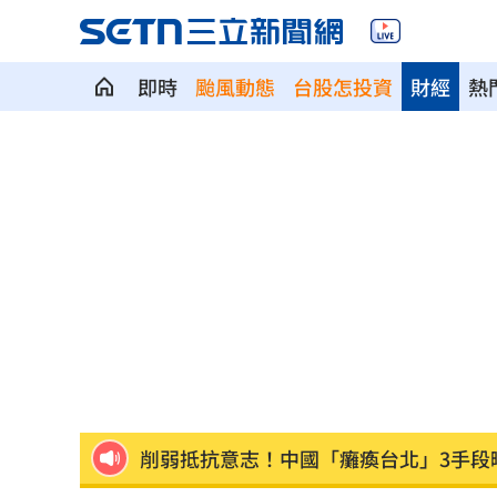
即時
颱風動態
台股怎投資
財經
熱
鄭麗文訪中要480萬！民主基金會：沒撤
新／水電工施工不慎！電梯井墜落重傷
不靠交友軟體…難找另一半？過來人給
龜速白海豚颱風！外圍環流影響足足48
模擬戰時護送 賴清德參演萬鈞計劃畫
削弱抵抗意志！中國「癱瘓台北」3手段
禾浩辰受極刑逼供 滿臉鮮血頭遭塞水