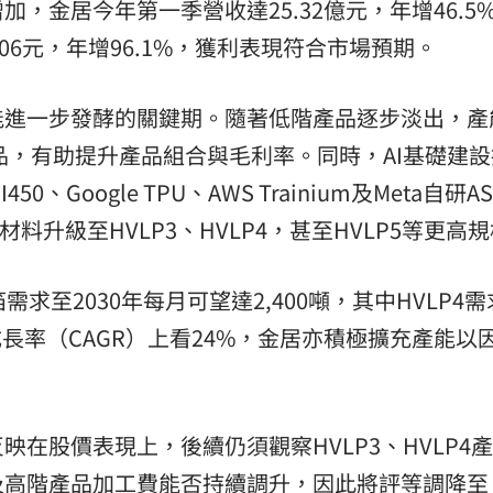
，金居今年第一季營收達25.32億元，年增46.5
06元，年增96.1%，獲利表現符合市場預期。
能進一步發酵的關鍵期。隨著低階產品逐步淡出，產
箔產品，有助提升產品組合與毛利率。同時，AI基礎建
0、Google TPU、AWS Trainium及Meta自研AS
材料升級至HVLP3、HVLP4，甚至HVLP5等更高
求至2030年每月可望達2,400噸，其中HVLP4
合年成長率（CAGR）上看24%，金居亦積極擴充產能以
在股價表現上，後續仍須觀察HVLP3、HVLP4
及高階產品加工費能否持續調升，因此將評等調降至