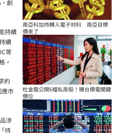
%，創
南亞科加持轉入電子材料　南亞目標
價來了
能持續
設持續
IC等
規格。
需求約
杜金龍公開6檔私房股！曝台積電關鍵
因應市
價位
產品滲
「持