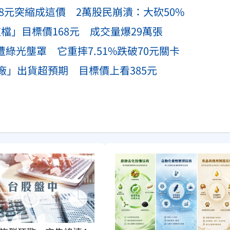
.8元突縮成這價 2萬股民崩潰：大砍50%
檔」目標價168元 成交量爆29萬張
遭綠光壟罩 它重摔7.51%跌破70元關卡
大廠」出貨超預期 目標價上看385元