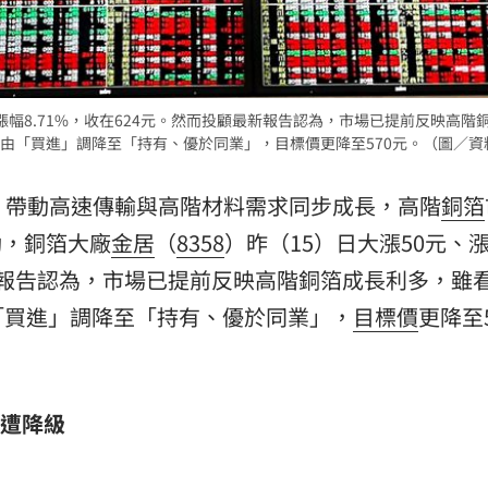
11:00
、漲幅8.71%，收在624元。然而投顧最新報告認為，市場已提前反映高階
由「買進」調降至「持有、優於同業」，目標價更降至570元。（圖／資
溫，帶動高速傳輸與高階材料需求同步成長，高階
銅箔
動，銅箔大廠
金居
（
8358
）昨（15）日大漲50元、
最新報告認為，市場已提前反映高階銅箔成長利多，雖
「買進」調降至「持有、優於同業」，
目標價
更降至5
價遭降級