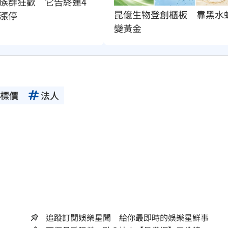
族群狂歡　它告終連4
昆億生物登創櫃板　靠黑水
漲停
變黃金
標價
法人
追蹤訂閱娛樂星聞 給你最即時的娛樂星鮮事