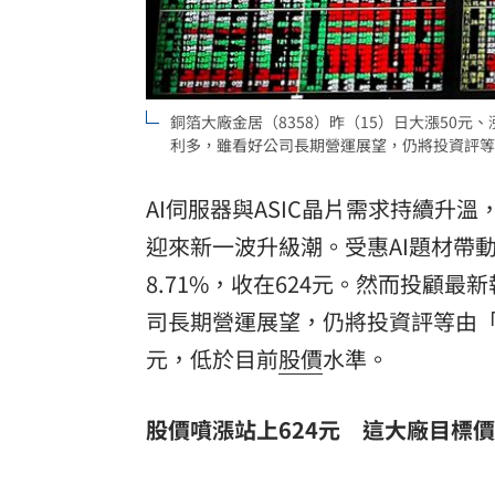
酷澎「爸氣父親節」國際官方品牌齊聚
銅箔大廠金居（8358）昨（15）日大漲50元
利多，雖看好公司長期營運展望，仍將投資評等
AI伺服器與ASIC晶片需求持續升
迎來新一波升級潮。受惠AI題材帶
8.71%，收在624元。然而投顧
司長期營運展望，仍將投資評等由
元，低於目前
股價
水準。
股價噴漲站上624元 這大廠目標