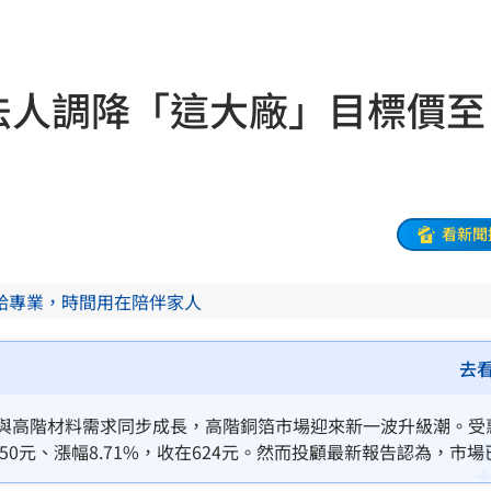
應曝
11:53
瘋傳
11:51
法人調降「這大廠」目標價至
入獄
11:51
11:48
看
11:48
看新聞
曝
11:44
給專業，時間用在陪伴家人
度
11:40
去
」
11:38
輸與高階材料需求同步成長，高階銅箔市場迎來新一波升級潮。受惠
50元、漲幅8.71%，收在624元。然而投顧最新報告認為，市場
登場
11:38
望，仍將投資評等由「買進」調降至「持有、優於同業」，目標