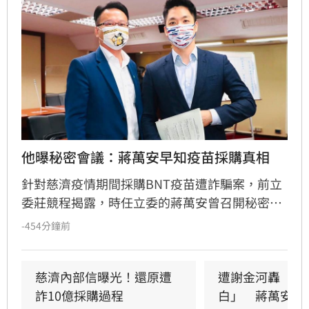
他曝秘密會議：蔣萬安早知疫苗採購真相
針對慈濟疫情期間採購BNT疫苗遭詐騙案，前立
委莊競程揭露，時任立委的蔣萬安曾召開秘密會
議，陳時中於會中詳述疫苗採購困境與國際壓
-454分鐘前
力，「在會議中，他們提不出任何足以推翻事實
的質疑」，卻在走出會議室後，刻意忽略在秘密
會議中早已知道的真相，散播政府擋疫苗的謠
慈濟內部信曝光！還原遭
遭謝金河轟「顛
言，把全民防疫變成政治攻防的工具。
詐10億採購過程
白」　蔣萬安回