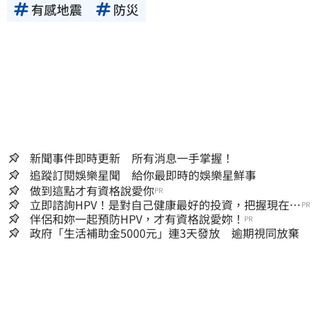
性。三立新聞網所提供的資訊內容，若其著作
有感地震
防災
權不屬於三立集團所有，使用者未取得內容提
供者（著作權人）許可之前，亦不得擅自轉
貼、重製、變更、散布，否則概由使用者自負
全責。
新聞事件即時更新 所有消息一手掌握！
追蹤訂閱娛樂星聞 給你最即時的娛樂星鮮事
做到這點才有資格說愛你
PR
立即諮詢HPV！是對自己健康最好的投資，把握現在不
PR
嫌晚！
伴侶和妳一起預防HPV，才有資格說愛妳！
PR
政府「生活補助金5000元」連3天發放 逾期視同放棄