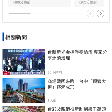
-388分鐘前
-209分鐘前
相關新聞
台新新光金控淨零論壇 專家分
享永續治理
20小時前
商場戰國來臨　台中「頂奢大
道」逐漸成形
1天前
台彩父親節推新刮刮樂千萬頭