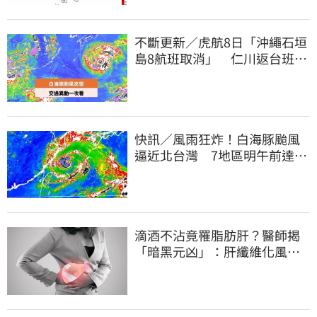
不斷更新／虎航8日「沖繩石垣
島8航班取消」 仁川返台班機
提前1天起飛
快訊／風雨狂炸！白海豚颱風
逼近北台灣 7地區明午前達停
班課標準
滴酒不沾竟罹脂肪肝？醫師揭
「暗黑元凶」：肝纖維化風險
暴增3.77倍！