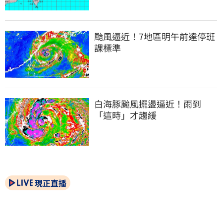
颱風逼近！7地區明午前達停班
課標準
白海豚颱風擺盪逼近！雨到
「這時」才趨緩
現正直播