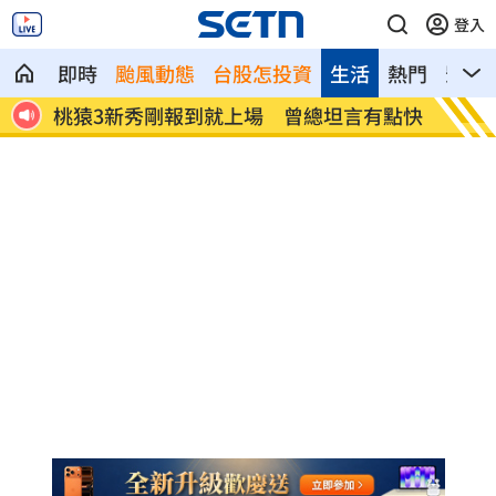
登入
即時
颱風動態
台股怎投資
生活
熱門
影音
腔判
桃猿3新秀剛報到就上場 曾總坦言有點快
憂22
養