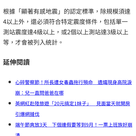
根據「顯著有感地震」的認定標準，除規模須達
4以上外，還必須符合特定震度條件，包括單一
測站震度達4級以上，或2個以上測站達3級以上
等，才會被列入統計。
延伸閱讀
心碎警察節！所長遭女毒蟲拖行殞命 遺孀現身高院淚
崩：兒一直問爸爸在哪
英網紅赴陸旅遊「20元搞定1妹子」 見面當天就開房
引爆網撻伐
端午節爽放3天 下個連假要等到9月！一票上班族好崩
潰