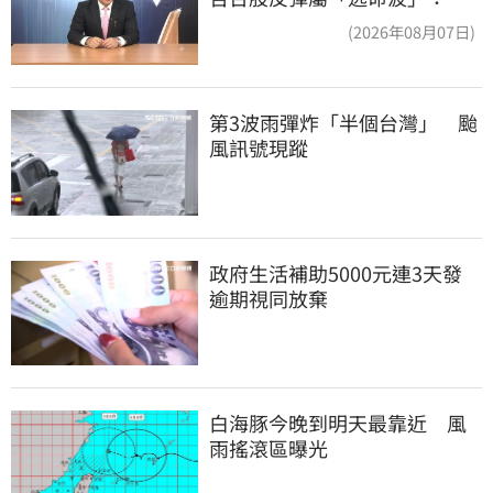
頭大屠殺剛開始
(2026年08月07日)
第3波雨彈炸「半個台灣」　颱
風訊號現蹤
政府生活補助5000元連3天發 
逾期視同放棄
白海豚今晚到明天最靠近　風
雨搖滾區曝光