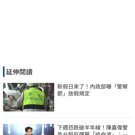
延伸閱讀
新假日來了！內政部曝「警察
節」放假規定
下週恐跌破半年線！陳嘉偉警
告台股反彈屬「逃命波」：空