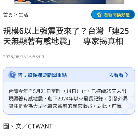
首頁
生活
看新聞換好禮
規模6以上強震要來了？台灣「連25
天無顯著有感地震」 專家揭真相
2026/06/15 16:53:00
阿立幫你摘要新聞重點
去看看
台灣今年自5月21日至昨（14日）止，已連續25天未出
現顯著有感地震，創下2024年以來最長紀錄，引發外界
關注是否為大型地震來臨前的異常徵兆。對此，前氣象
局地震測報中心主任郭鎧紋表示，根據近年統計資料，
長時間沒有顯著有感地震，與後續是否發生規模6以上強
圖、文／CTWANT
震並無明顯直接關聯，但由於紀錄仍在持續，後續地震
活動變化值得觀察。