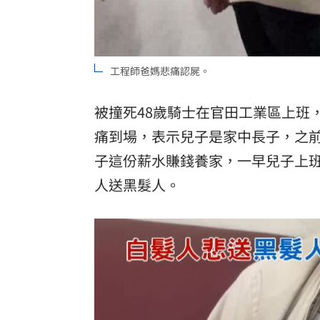
工程師爸媽悲痛認屍。
被撞死48歲騎士在官田工業區上班
痛到場，表示兒子是家中長子，之
子這份薪水賺錢養家，一早兒子上
人送黑髮人。