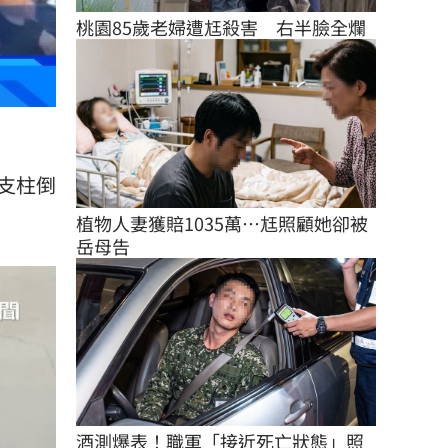
桃園85歲老婦遭尪殺害　右半臉全爛
支柱倒
植物人妻獲賠1035萬…尪照顧她卻被
岳母告
酒測爆表！職軍「接近死亡狀態」照