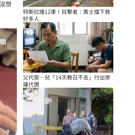
沒想
特斯拉撞12車！目擊者：賓士擋下救
好多人
父代簽…兒「14天教召不去」付出慘
痛代價