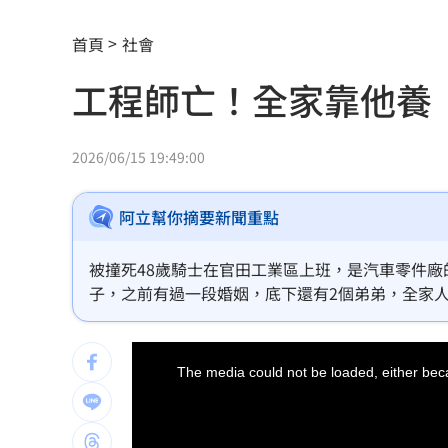
翰霖苦茶油苯駢芘不合格 新北：已下
首頁
社會
白海豚逼近！宜蘭路樹被吹斷
17:27
工程師亡！全家靠他養
白海豚強風襲台！淡江大橋今晚21時封
2026/06/15 19:49:00
總預算200多案保留 藍：盼大幅收斂爭
伊朗戰爭無解 美最高將領私下盤算曝
阿立幫你摘要新聞重點
漢光42／驗證即修即戰能力 展現後勤
被撞死48歲騎士在官田工業區上班，是汽車零件
子，之前有過一段婚姻，底下還有2個弟弟，全家
川普提名布蘭希任司法部長 獲凱西迪
話，沒想到再見面已成了冰冷遺體，白髮人送黑髮
斷交19年看見台灣實力！這國來台尋找
This
is
a
The media could not be loaded, either beca
modal
國際油價仍高「下週是否漲價」中油公
window.
為何買疫苗需要掮客？新北議員：又是