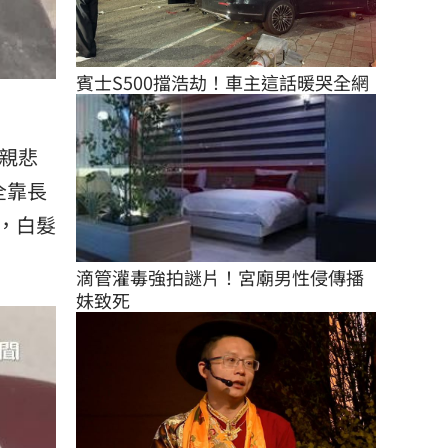
賓士S500擋浩劫！車主這話暖哭全網
親悲
全靠長
，白髮
滴管灌毒強拍謎片！宮廟男性侵傳播
妹致死