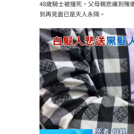
48歲騎士被撞死，父母親悲痛到殯
到再見面已是天人永隔。