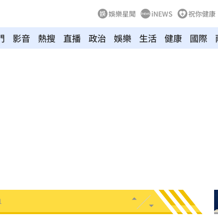
娛樂星聞
iNEWS
祝你健康
門
影音
熱搜
直播
政治
娛樂
生活
健康
國際
機會
17:35
夫妻
17:34
死
17:34
特報
17:32
1
17:30