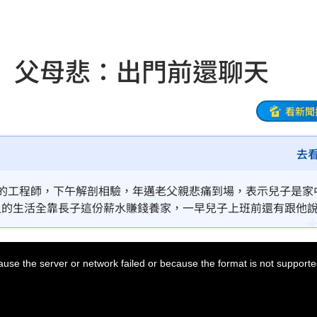
架
17:27
 父母悲：出門前還聊天
車道
17:24
看新聞
議
17:24
光
17:22
去
支援
17:19
廠的工程師，下午解剖相驗，年邁老父親悲痛到場，表示兒子是家
人的生活全靠長子這份薪水賺錢養家，一早兒子上班前還有跟他
力挺
17:17
人。
商機
17:17
use the server or network failed or because the format is not supporte
布了
17:14
中國
17:11