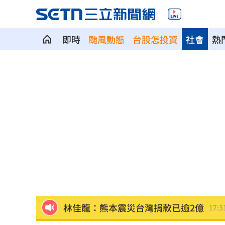
即時
颱風動態
台股怎投資
社會
熱
四國賽看見各路好手 張趙紘把握一軍
繼《角頭》新作 49歲黃騰浩搭魏蔓演
車佳元錄音曝光 嗆能讓李昇基、泰民
新／白海豚雨彈開轟！10縣市豪、大雨
林佳龍：熊本震災台灣捐款已逾2億
17:3
日本防衛預算創新高 擬編列8.9兆日圓