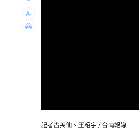
颱風昌鴻撲向日本 恐從東北登陸穿越
百味人生演員合體 頑皮世界父親節嗨
美法官暫止藥明康德列中國軍企名單
17:
張趙紘回一軍受肯定 曾總讚心態層面
台灣彩券開獎直播中
20:31
LIVE三立+24小時直播
15:27
三立iNEWS新聞台線上直播
18:00
商場戰國來臨 台中「頂奢大道」逐漸
記者古芙仙、王紹宇 /
台南
報導
台彩父親節推新刮刮樂千萬頭獎超「爸