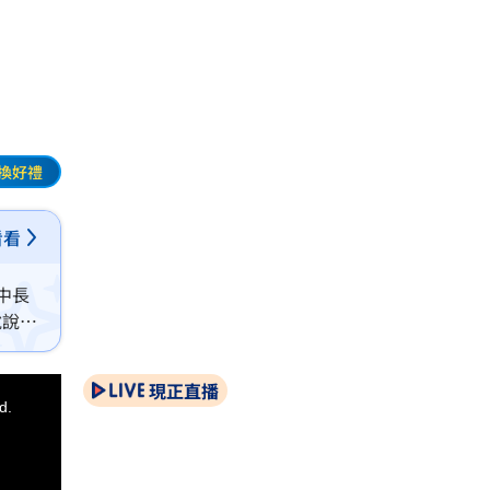
換好禮
看看
中長
說說
現正直播
d.