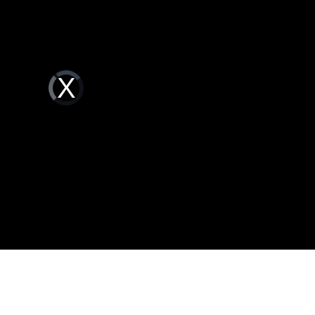
本州
17:10
翻
17:08
Video
Player
04
is
loading.
成熟
17:03
成形
12:00
」氣
12:00