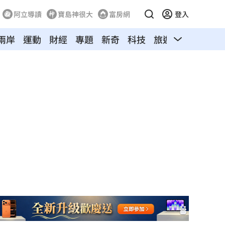
阿立導讀
寶島神很大
富房網
登入
兩岸
運動
財經
專題
新奇
科技
旅遊
汽車
寵物