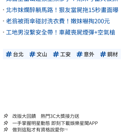
北市妹爛醉躺馬路！狠友當屍拖15秒畫面曝
老翁被雨傘碰討洗衣費！嫩妹嚇掏200元
工地男沒繫安全帶！車藏喪屍煙彈+空氣槍
台北
文山
工安
意外
鋼材
改版大回饋 熱門3C大獎接力送
一手掌握明星動態 即刻下載娛樂星聞APP
做到這點才有資格說愛你
PR