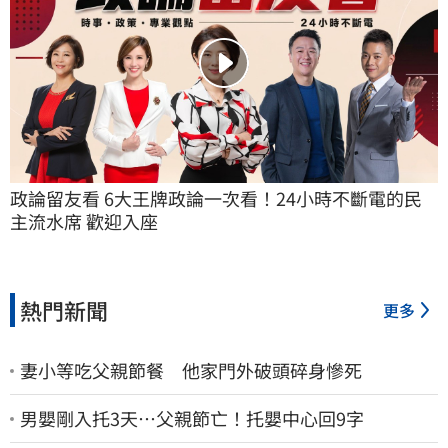
政論留友看 6大王牌政論一次看！24小時不斷電的民
主流水席 歡迎入座
熱門新聞
更多
妻小等吃父親節餐 他家門外破頭碎身慘死
男嬰剛入托3天…父親節亡！托嬰中心回9字