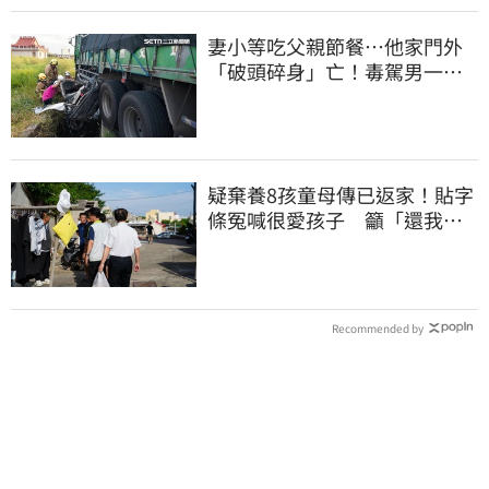
妻小等吃父親節餐⋯他家門外
「破頭碎身」亡！毒駕男一路
向南撞死人收押
疑棄養8孩童母傳已返家！貼字
條冤喊很愛孩子 籲「還我們
平靜的生活」
Recommended by