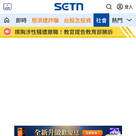
登入
即時
慈濟遭詐騙
台股怎投資
社會
熱門
影
1
摸胸涉性騷遭撤職！教官提告教育部勝訴
熊本災
暴