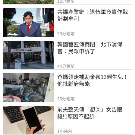
12分鐘前
共諜產業鏈！退伍軍竟賣作戰
計劃牟利
30分鐘前
韓國藝匠傳倒閉！北市消保
官：民眾申訴了
44分鐘前
爸媽領走補助棄養13親生兒！
他批縣府無能
56分鐘前
前夫整天傳「想Ｘ」女告跟
騷!1原因不起訴
1小時前