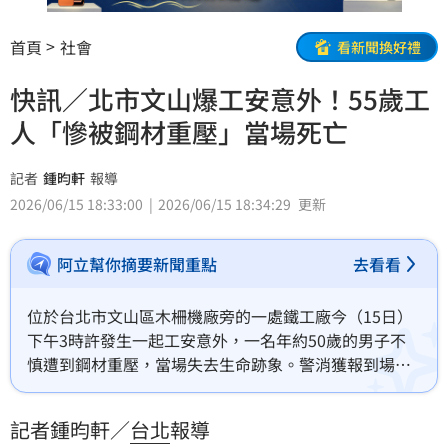
首頁
社會
看新聞換好禮
快訊／北市文山爆工安意外！55歲工
人「慘被鋼材重壓」當場死亡
記者
鍾昀軒
報導
2026/06/15 18:33:00
2026/06/15 18:34:29
更新
阿立幫你摘要新聞重點
去看看
位於台北市文山區木柵機廠旁的一處鐵工廠今（15日）
下午3時許發生一起工安意外，一名年約50歲的男子不
慎遭到鋼材重壓，當場失去生命跡象。警消獲報到場
後，發現男子已明顯死亡，未送醫，詳細事發原因仍有
待進一步調查釐清。
記者鍾昀軒／
台北
報導