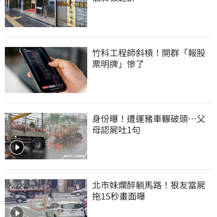
竹科工程師斜槓！開群「報股
票明牌」慘了
身份曝！遭運豬車輾破頭…父
母認屍吐1句
北市妹爛醉躺馬路！狠友當屍
拖15秒畫面曝