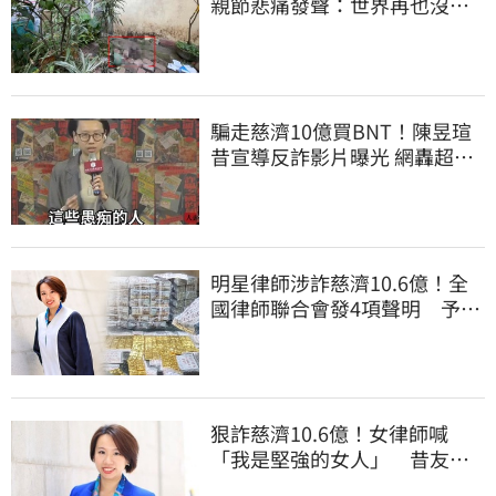
親節悲痛發聲：世界再也沒有
顏色
騙走慈濟10億買BNT！陳昱瑄
昔宣導反詐影片曝光 網轟超級
諷刺
明星律師涉詐慈濟10.6億！全
國律師聯合會發4項聲明 予以
最嚴厲譴責
狠詐慈濟10.6億！女律師喊
「我是堅強的女人」 昔友人
曝：她疫情突神隱