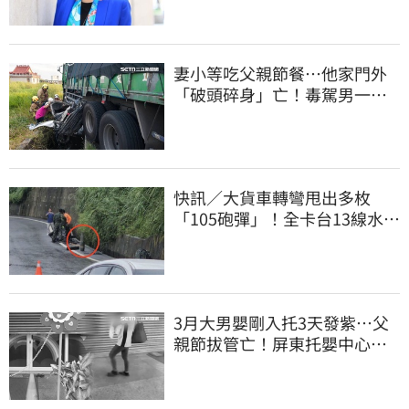
妻小等吃父親節餐⋯他家門外
「破頭碎身」亡！毒駕男一路
向南撞死人收押
快訊／大貨車轉彎甩出多枚
「105砲彈」！全卡台13線水
溝 軍方趕抵載離
3月大男嬰剛入托3天發紫…父
親節拔管亡！屏東托嬰中心回9
字