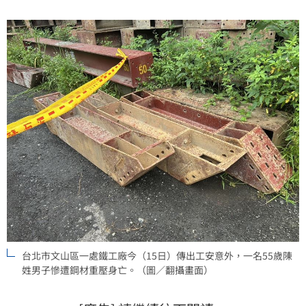
台北市文山區一處鐵工廠今（15日）傳出工安意外，一名55歲陳
姓男子慘遭鋼材重壓身亡。（圖／翻攝畫面）