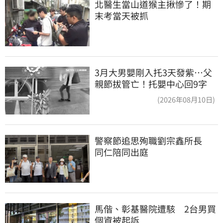
北醫生當山道猴主揪慘了！期
末考當天被抓
3月大男嬰剛入托3天發紫…父
親節拔管亡！托嬰中心回9字
(2026年08月10日)
警察節追思殉職劉宗鑫所長　
同仁陪同出庭
馬偕、彰基醫院遭駭　2台男買
個資被起訴