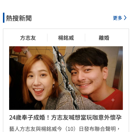
熱搜新聞
更多
方志友
楊銘威
離婚
24歲奉子成婚！方志友喊想當玩咖意外懷孕
藝人方志友與楊銘威今（10）日發布聯合聲明，