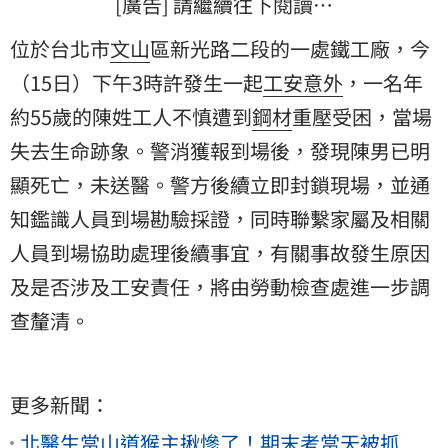
[廣告] 請繼續往下閱讀…
位於台北市
文山
區新光路二段的一處鐵工廠，今
（15日）下午3時許發生一起
工安
意外
，一名年
約55歲的陳姓工人不慎遭到
鋼材
重壓受困，當場
失去生命跡象。警消獲報到場後，發現陳男已明
顯死亡，未送醫。警方後續立即封鎖現場，並通
知鑑識人員到場勘驗採證，同時聯繫家屬及相關
人員到場協助處理後續事宜，有關事故發生原因
及是否涉及工安責任，將由勞動檢查處進一步調
查釐清。
更多新聞：
北醫生當山道猴主揪慘了！期末考當天被抓