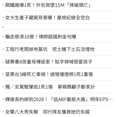
鋼鐵廠爆1死！外包商墜15Ｍ「摔破頭亡」
女大生產子藏屍背景曝！產檢紀錄全空白
騙走慈濟10億！律師超諷刺金句曝
工程行老闆掉地基坑 挖土機下土石活埋他
疑棄養8孩童母傳返家！貼字條喊很愛孩子
苗栗台3線死亡車禍！過彎撞燈桿1死1重傷
獨／女駕駛肇逃1死1傷 單親媽顧子斷家計
輝達長約綁到2028！「這ABF載板大廠」明年EPS上
看22元 目標價至1000元
女攀八大秀失聯 同行隊友獲救她仍失蹤