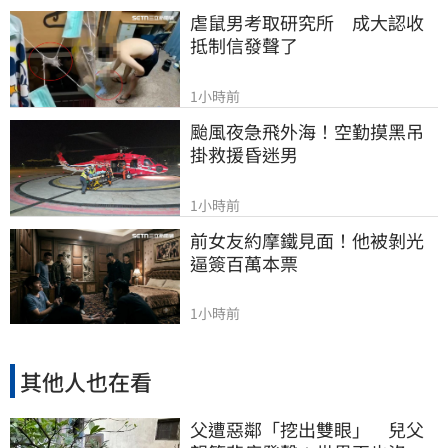
虐鼠男考取研究所　成大認收
抵制信發聲了
1小時前
颱風夜急飛外海！空勤摸黑吊
掛救援昏迷男
1小時前
前女友約摩鐵見面！他被剝光
逼簽百萬本票
1小時前
其他人也在看
父遭惡鄰「挖出雙眼」 兒父