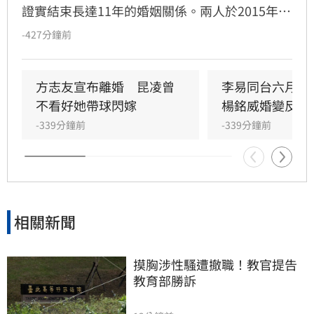
證實結束長達11年的婚姻關係。兩人於2015年奉
子成婚，育有一子一女。回顧這段婚姻，方志友
-427分鐘前
坦言當年意外懷孕讓她從「玩咖」心態轉變為人
母，過程充滿波折。婚姻期間曾因與吳念軒的緋
聞引發軒然大波，儘管當時經紀人出面澄清，仍
方志友宣布離婚　昆凌曾
李易同台六月前
讓夫妻關係備受考驗。如今兩人決定和平分手，
不看好她帶球閃嫁
楊銘威婚變反應
聲明強調雖無法再做情人，但永遠是家人，未來
-339分鐘前
-339分鐘前
將共同肩負育兒責任。雙方對離婚細節保持低
調，請求外界給予空間，並承諾在各自領域穩定
前行，珍惜過往十二年的陪伴與包容。
相關新聞
摸胸涉性騷遭撤職！教官提告
教育部勝訴