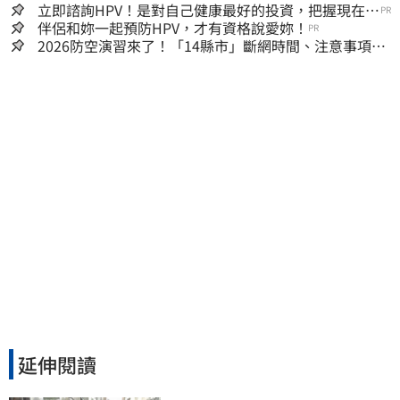
立即諮詢HPV！是對自己健康最好的投資，把握現在不
PR
嫌晚！
伴侶和妳一起預防HPV，才有資格說愛妳！
PR
2026防空演習來了！「14縣市」斷網時間、注意事項一
次看
延伸閱讀