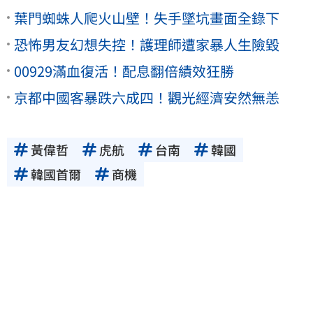
葉門蜘蛛人爬火山壁！失手墜坑畫面全錄下
恐怖男友幻想失控！護理師遭家暴人生險毀
00929滿血復活！配息翻倍績效狂勝
京都中國客暴跌六成四！觀光經濟安然無恙
黃偉哲
虎航
台南
韓國
韓國首爾
商機