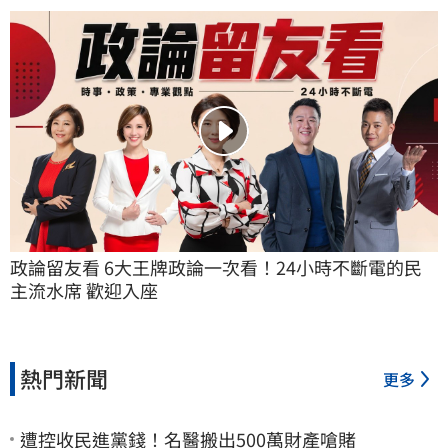
政論留友看 6大王牌政論一次看！24小時不斷電的民
主流水席 歡迎入座
熱門新聞
更多
遭控收民進黨錢！名醫搬出500萬財產嗆賭