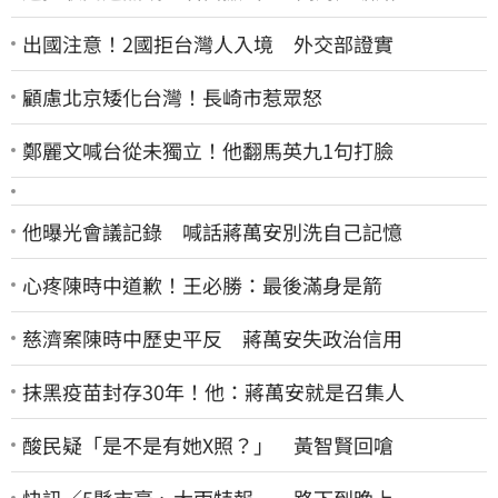
出國注意！2國拒台灣人入境 外交部證實
顧慮北京矮化台灣！長崎市惹眾怒
鄭麗文喊台從未獨立！他翻馬英九1句打臉
他曝光會議記錄 喊話蔣萬安別洗自己記憶
心疼陳時中道歉！王必勝：最後滿身是箭
慈濟案陳時中歷史平反 蔣萬安失政治信用
抹黑疫苗封存30年！他：蔣萬安就是召集人
酸民疑「是不是有她X照？」 黃智賢回嗆
快訊／5縣市豪、大雨特報 一路下到晚上