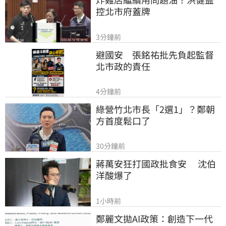
控北市府蓋牌
3分鐘前
避國安　張銘祐批先負起監督
北市政的責任
4分鐘前
綠營竹北市長「2選1」？鄭朝
方首度鬆口了
30分鐘前
蔣萬安狂打國政批食安　 沈伯
洋酸爆了
1小時前
鄭麗文拋AI政策：創造下一代