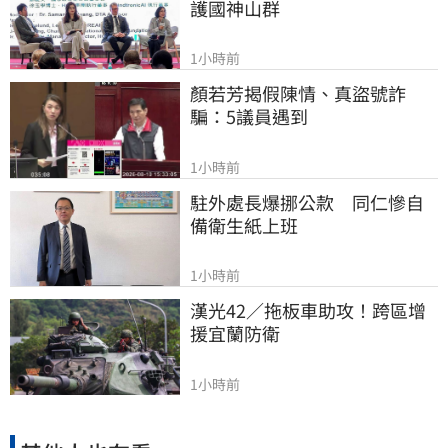
護國神山群
1小時前
顏若芳揭假陳情、真盜號詐
騙：5議員遇到
1小時前
駐外處長爆挪公款　同仁慘自
備衛生紙上班
1小時前
漢光42／拖板車助攻！跨區增
援宜蘭防衛
1小時前