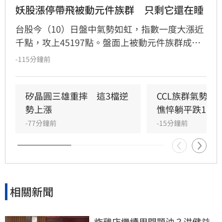
妖股漲停帶飛被動元件族群　只剩它還在睡
台股今（10）日盤中氣勢如虹，指數一度大漲近
千點，攻上45197點。盤面上被動元件族群成為
市場焦點，其中禾伸堂強勢攻上漲停板，帶動國
-115分鐘前
巨、華新科及大毅等個股同步走高，族群幾乎全
面噴出。然而，儘管被動元件類股漲勢凌厲，唯
獨斐成表現疲軟，逆勢小跌0.49%，成為派對中
矽晶圓三雄重摔　這3檔逆
CCL族群氣勢如
的唯一遺珠。投資人面對大盤劇烈波動，仍需保
勢上漲
憔悴躺平跌1.6
持審慎評估市場風險。本新聞內容僅供參考，不
-77分鐘前
-15分鐘前
構成投資建議，投資人應自行評估並承擔交易結
果。
相關新聞
炸雞店繼續用問題油？洪健益