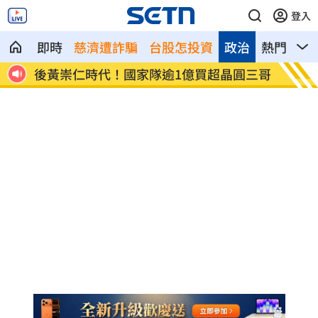
登入
即時
慈濟遭詐騙
台股怎投資
政治
熱門
影
三原
後黃崇仁時代！國家隊逾1億買超晶圓三哥
交易瀕