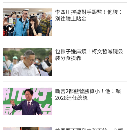
李四川控遭對手跟監！他酸：
別往臉上貼金
包粽子嫌麻煩！柯文哲喊碗公
裝分食挨轟
斷言2都藍營勝算小！他：賴
2028連任總統