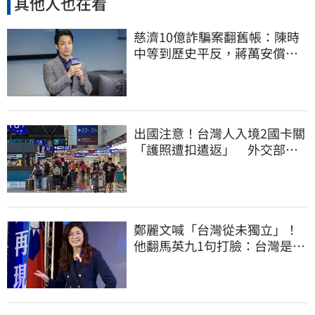
其他人也在看
慈濟10億詐騙案翻舊帳：陳時
中等到歷史平反，蔣萬安償還
2022政治利息
出國注意！台灣人入境2國卡關
「護照遭扣遣返」 外交部證
實了
鄭麗文喊「台灣從未獨立」！
他翻馬英九1句打臉：台灣是我
們的國家