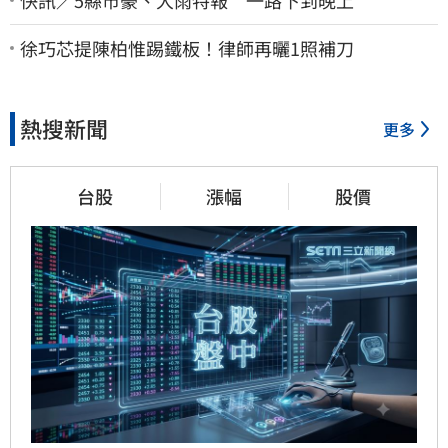
徐巧芯提陳柏惟踢鐵板！律師再曬1照補刀
熱搜新聞
更多
台股
漲幅
股價