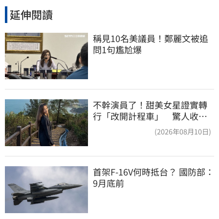
延伸閱讀
稱見10名美議員！鄭麗文被追
問1句尷尬爆
不幹演員了！甜美女星證實轉
行「改開計程車」 驚人收入
全說了
(2026年08月10日)
首架F-16V何時抵台？ 國防部：
9月底前