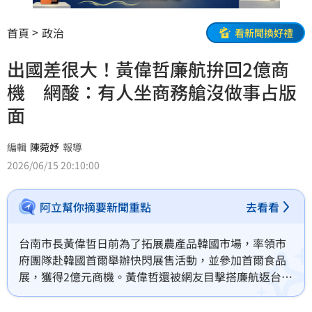
首頁
政治
看新聞換好禮
出國差很大！黃偉哲廉航拚回2億商
機 網酸：有人坐商務艙沒做事占版
面
編輯
陳菀妤
報導
2026/06/15 20:10:00
阿立幫你摘要新聞重點
去看看
台南市長黃偉哲日前為了拓展農產品韓國市場，率領市
府團隊赴韓國首爾舉辦快閃展售活動，並參加首爾食品
展，獲得2億元商機。黃偉哲還被網友目擊搭廉航返台，
讓網友大呼「默默坐廉航去出公差的人沒有版面，真是
不公平」。