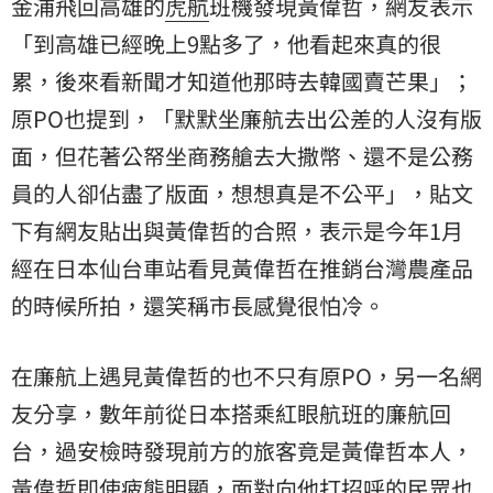
金浦飛回高雄的
虎航
班機發現黃偉哲，網友表示
「到高雄已經晚上9點多了，他看起來真的很
累，後來看新聞才知道他那時去韓國賣芒果」；
原PO也提到，「默默坐廉航去出公差的人沒有版
面，但花著公帑坐商務艙去大撒幣、還不是公務
員的人卻佔盡了版面，想想真是不公平」，貼文
下有網友貼出與黃偉哲的合照，表示是今年1月
經在日本仙台車站看見黃偉哲在推銷台灣農產品
的時候所拍，還笑稱市長感覺很怕冷。
在廉航上遇見黃偉哲的也不只有原PO，另一名網
友分享，數年前從日本搭乘紅眼航班的廉航回
台，過安檢時發現前方的旅客竟是黃偉哲本人，
黃偉哲即使疲態明顯，面對向他打招呼的民眾也