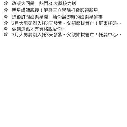
改版大回饋 熱門3C大獎接力送
明星講師親授！醒吾三立學院打造影視新星
追蹤訂閱娛樂星聞 給你最即時的娛樂星鮮事
3月大男嬰剛入托3天發紫…父親節拔管亡！屏東托嬰中
心回9字
做到這點才有資格說愛你
PR
3月大男嬰剛入托3天發紫…父親節拔管亡！托嬰中心回9
字