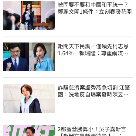
被問要不要和中國和平統一？
鄭麗文開1條件：立刻春暖花開
鉅聞天下民調／僅領先柯志恩
1.64％ 賴瑞隆：尊重網媒特
殊調查方式
詐騙慈濟案盧秀燕急切割 江肇
國：洗地反自爆案發時陳昱瑄
與市府關係
2都藍營勝算小！吳子嘉斷言
「鄭麗文是賴清德貴人」：保