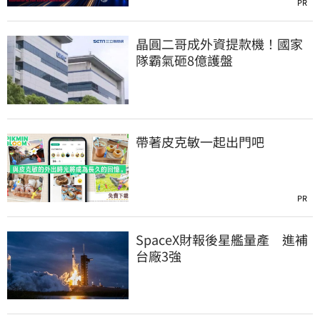
PR
晶圓二哥成外資提款機！國家
隊霸氣砸8億護盤
帶著皮克敏一起出門吧
PR
SpaceX財報後星艦量產 進補
台廠3強