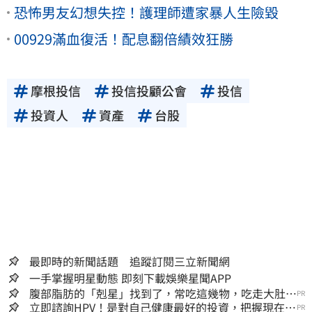
恐怖男友幻想失控！護理師遭家暴人生險毀
00929滿血復活！配息翻倍績效狂勝
摩根投信
投信投顧公會
投信
投資人
資產
台股
最即時的新聞話題 追蹤訂閱三立新聞網
一手掌握明星動態 即刻下載娛樂星聞APP
腹部脂肪的「剋星」找到了，常吃這幾物，吃走大肚
PR
囊，瘦出小蠻腰
立即諮詢HPV！是對自己健康最好的投資，把握現在不
PR