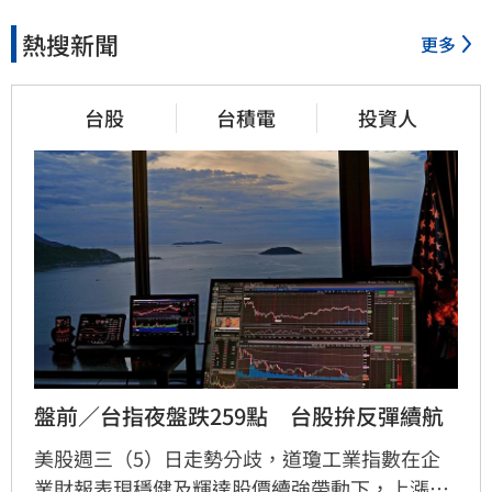
熱搜新聞
更多
台股
台積電
投資人
盤前／台指夜盤跌259點　台股拚反彈續航
美股週三（5）日走勢分歧，道瓊工業指數在企
業財報表現穩健及輝達股價續強帶動下，上漲