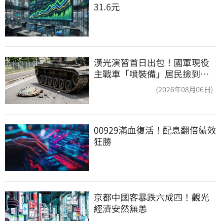
31.6元
漢光演習首日出包！國軍現役
主戰車「噴裝備」居民撿到零
件…軍方說話了
(2026年08月06日)
00929滿血復活！配息翻倍績效
狂勝
京都中國客暴跌六成四！觀光
經濟安然無恙