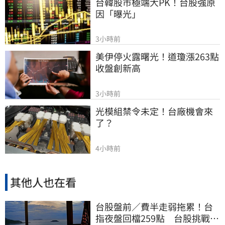
台韓股市極端大PK！台股強原
因「曝光」
3小時前
美伊停火露曙光！道瓊漲263點
收盤創新高
3小時前
光模組禁令未定！台廠機會來
了？
4小時前
其他人也在看
台股盤前／費半走弱拖累！台
指夜盤回檔259點 台股挑戰反