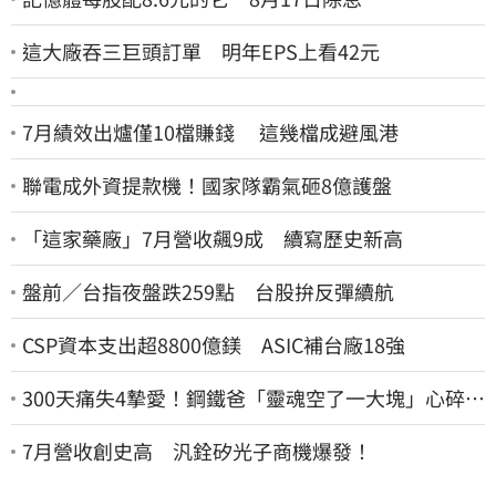
這大廠吞三巨頭訂單 明年EPS上看42元
7月績效出爐僅10檔賺錢 這幾檔成避風港
聯電成外資提款機！國家隊霸氣砸8億護盤
「這家藥廠」7月營收飆9成 續寫歷史新高
盤前／台指夜盤跌259點 台股拚反彈續航
CSP資本支出超8800億鎂 ASIC補台廠18強
300天痛失4摯愛！鋼鐵爸「靈魂空了一大塊」心碎
喊：這輩子最痛的路
7月營收創史高 汎銓矽光子商機爆發！