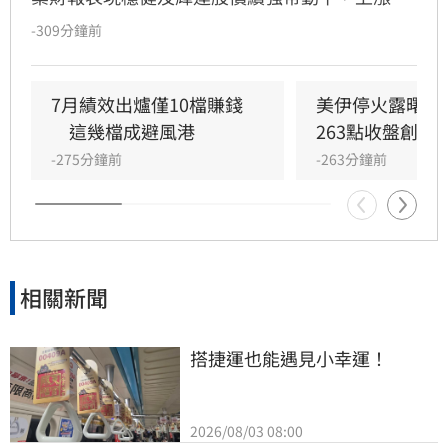
263.24點、連續第五個交易日收紅並改寫歷史收
-309分鐘前
盤新高；不過，科技股賣壓浮現，那斯達克指數
下跌0.83%，標普500指數回落0.17%，費城半導
體指數更下跌1.40%。受到美股半導體族群轉弱
7月績效出爐僅10檔賺錢 
美伊停火露曙光
影響，台指期夜盤下跌259點，台積電期貨盤後
　這幾檔成避風港
263點收盤創新
下跌17元，加上融資增加23.58億元，台股今
-275分鐘前
-263分鐘前
（6）日開盤拚延續反彈氣勢，電子權值股恐面
臨較大壓力，指數將呈現震盪整理格局。
相關新聞
搭捷運也能遇見小幸運！
2026/08/03 08:00