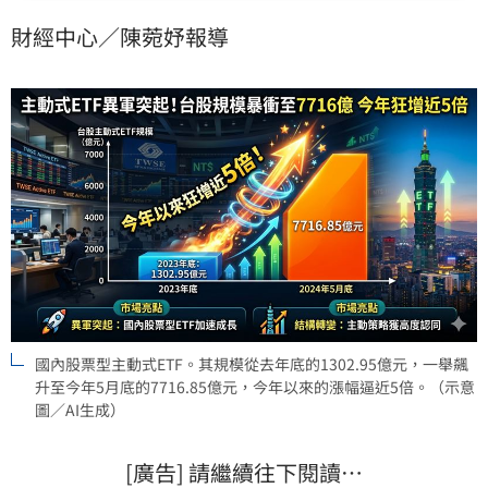
中，最受矚目的當屬國內股票型主動式ETF。其規模從
財經中心／陳菀妤報導
去年底的1302.95億元，一舉飆升至今年5月底的
7716.85億元，今年以來的漲幅逼近5倍，顯示主動管理
策略已快速獲得台灣投資人的高度認同。
國內股票型主動式ETF。其規模從去年底的1302.95億元，一舉飆
升至今年5月底的7716.85億元，今年以來的漲幅逼近5倍。（示意
圖／AI生成）
[廣告] 請繼續往下閱讀…