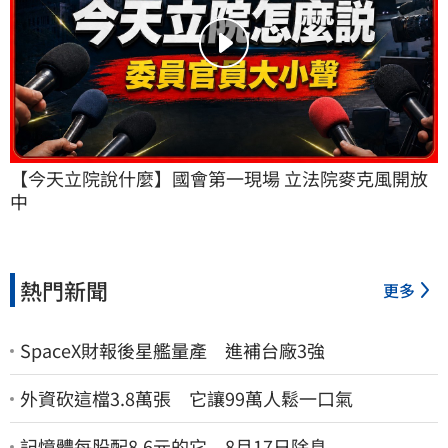
【今天立院說什麼】國會第一現場 立法院麥克風開放
中
熱門新聞
更多
SpaceX財報後星艦量產 進補台廠3強
外資砍這檔3.8萬張 它讓99萬人鬆一口氣
記憶體每股配8.6元的它 8月17日除息