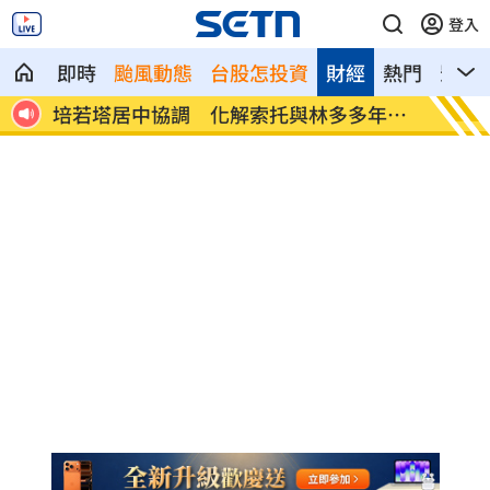
登入
即時
颱風動態
台股怎投資
財經
熱門
影音
犧牲
培若塔居中協調 化解索托與林多多年心
才駁跟
結