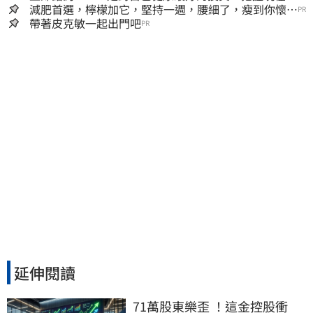
嫌晚！
減肥首選，檸檬加它，堅持一週，腰細了，瘦到你懷疑
PR
人生
帶著皮克敏一起出門吧
PR
延伸閱讀
71萬股東樂歪 ！這金控股衝