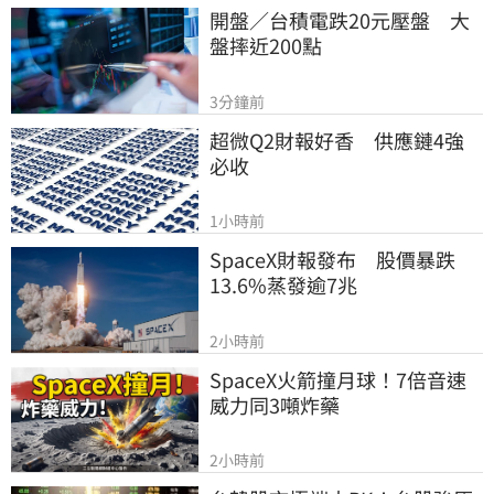
開盤／台積電跌20元壓盤　大
盤摔近200點
3分鐘前
超微Q2財報好香　供應鏈4強
必收
1小時前
SpaceX財報發布　股價暴跌
13.6%蒸發逾7兆
2小時前
SpaceX火箭撞月球！7倍音速
威力同3噸炸藥
2小時前