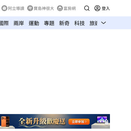
阿立導讀
寶島神很大
富房網
登入
國際
兩岸
運動
專題
新奇
科技
旅遊
汽車
寵物