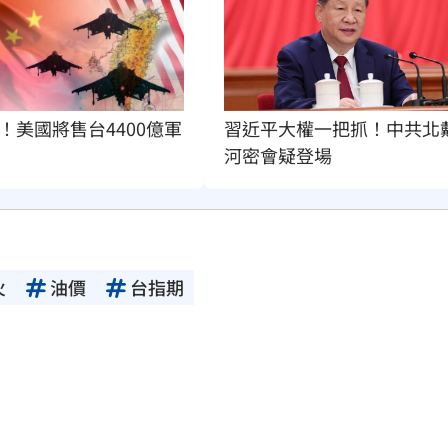
！美國將售台4400億軍
習近平大權一把抓！中共北
河密會疑登場
火
油價
台指期