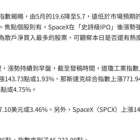
數揭曉，由5月的19.6降至5.7，遠低於市場預期
。焦點個股則有，SpaceX在「史詩級IPO」後漲勢
成為散戶淨買入最多的股票，可觀察本日是否還有熱
現，漲勢持續到早盤，截至發稿時間，道瓊工業指數
上漲143.73點或1.93%、那斯達克綜合指數上漲771.
點或4.75%。
0美元或3.46%。另外，SpaceX（SPCX）上漲14
點，指數來到了46,233.00點。