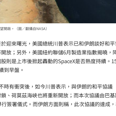
望開啟。（圖／翻攝自NASA）
終於迎來曙光，美國總統川普表示已和伊朗談好和平
將開放；另外，美國紐約聯儲6月製造業指數揭曉，
則是上市後掀起轟動的SpaceX是否熱度持續。1
續到早盤。
不時有衝突後，如今川普表示，與伊朗的和平協議
封鎖、荷莫茲海峽也將重新開放；而本次協議由巴基
舉行簽署儀式。而伊朗方面則稱，此次協議的達成，