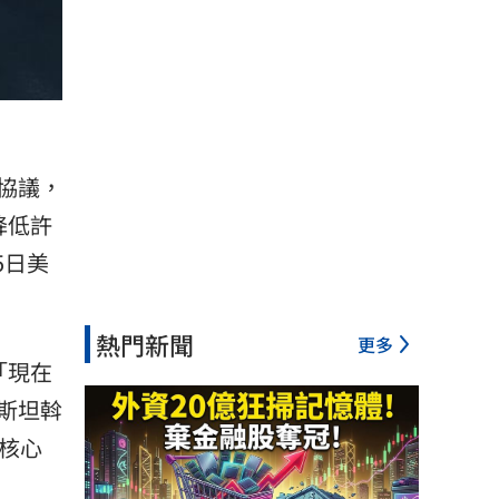
協議，
降低許
5日
美
熱門新聞
更多
「現在
斯坦斡
核心