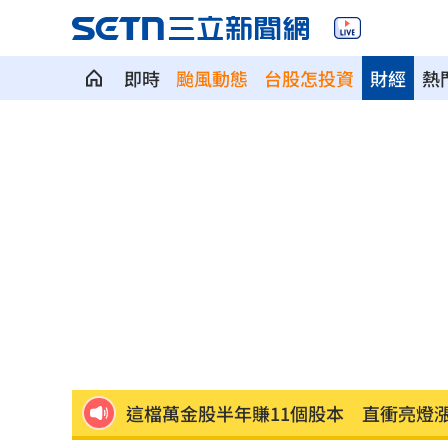
即時
颱風動態
台股怎投資
財經
熱
馬德共諜同夥…涉洩海馬斯保養手冊給
世紀民生*拼圖式併購奏效 海外成長升
白海豚估今晚發海警！週末降雨熱區出
李灝宇自打球倒地！ 2次滿壘打擊都出
Mina遭圍剿後離世！張念慈揭網暴恐怖
這檔萬金股半年賺11個股本 直衝亮燈