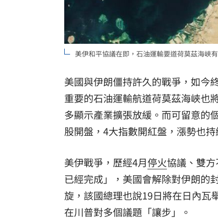
美伊和平協議在即，石油運輸要道荷莫茲海峽有
美國與伊朗僵持許久的戰爭，如今
重要的石油運輸航道荷莫茲海峽也
多顯示產業擴張放緩。而可留意的個股
股
開盤，4大指數開紅盤，漲勢也持
美伊戰爭，歷經4月
停火
協議、雙方
已經完成」，美國會解除對伊朗的
旋，該國總理也說19日將在日內瓦
在川普對多個議題「讓步」。