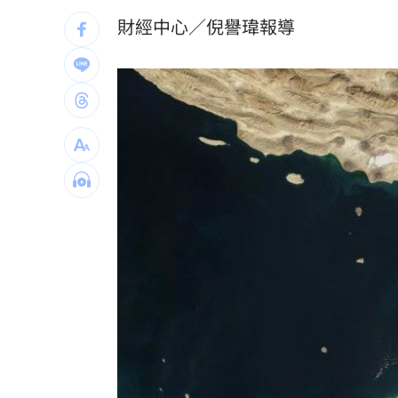
上架4天賣掉 為何台灣人狂買中古電動
財經中心／倪譽瑋報導
昔暴瘦雙頰凹陷 大咖女星公開露臉狀
肥大叔曾狂播17小時！億元商機代價曝
轟慈濟遭詐5年沒吭聲 他看聲明1句：
台灣彩券開獎直播中
20:31
LIVE三立+24小時直播
15:27
三立iNEWS新聞台線上直播
18:00
8國球員齊聚高雄 Formosa 7s掀足球
理想混蛋號召粉絲跨海追星吃美食！
18: