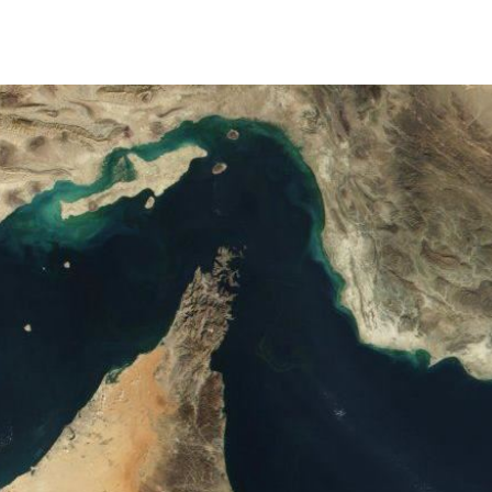
車
09:44
態曝
09:42
光
09:41
笑死
09:40
熱潮
10:00
15