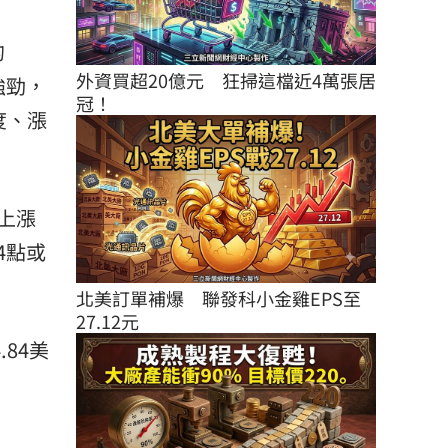
的
外資買超20億元　狂掃這檔近4萬張居
強勁，
冠！
度、漲
上漲
94點或
北美訂單補爆　聯發科小金雞EPS至
27.12元
.84美