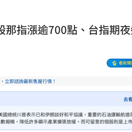
道歉
10:09
了
10:07
股那指漲逾700點、台指期夜
哭網
10:06
打臉
10:03
查中
10:01
看新聞
9:57
，立即諮詢最新售屋行情！
慘死
09:56
信箱
09:54
去
！
09:47
美國總統川普表示已和伊朗談好和平協議，重要的石油運輸航道
指數揭曉，降低許多顯示產業擴張放緩。而可留意的個股則是上
場曝
09:47
股開盤，4大指數與台指期夜盤都有漲勢。