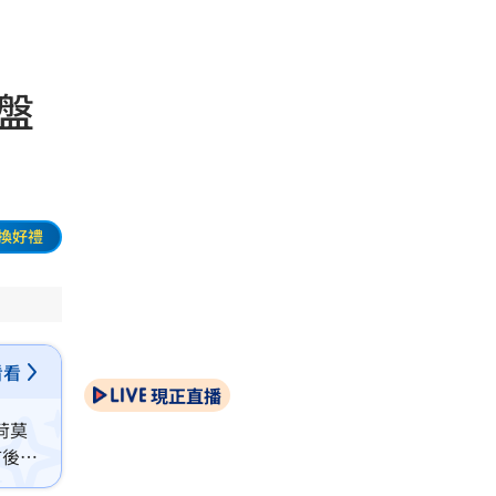
盤
換好禮
看看
現正直播
荷莫
市後掀