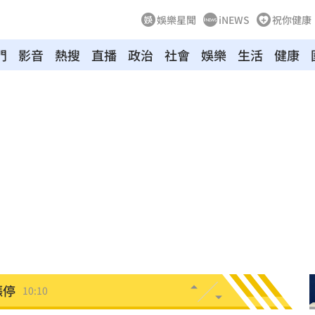
娛樂星聞
iNEWS
祝你健康
門
影音
熱搜
直播
政治
社會
娛樂
生活
健康
中共
10:19
溫
10:18
爐
10:15
局
10:10
真相
10:10
漲停
10:10