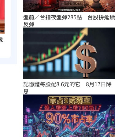
盤前／台指夜盤彈285點　台股拚延續
反彈
戴
記憶體每股配8.6元的它　8月17日除
息