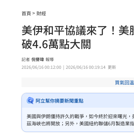
慈濟被騙10億！蔡其昌：罵陳時中的要
首頁
財經
嬤吃白帶魚防失智！「1動作」精華全沒
美伊和平協議來了！美
26歲百萬網紅癌逝！生前露疤痕走秀看
破4.6萬點大關
店家忘用紙碗裝餐點！他發文討拍反被
新／土城砂石車滲漏爛泥掉滿地 警追
記者
倪譽瑋
報導
2026/06/16 00:12:00
2026/06/16 00:19:14
更新
公視預算遭砍10.2億 江宏恩罕見開砲
0
買氣回溫
新／台中婦過馬路被車撞！下半身輾碎
Google智慧助理下架 全面停用第三方
阿立幫你摘要新聞重點
4大超商父親節「咖啡買1送1、買8送8」
美國與伊朗僵持許久的戰爭，如今終於迎來曙光，
茲海峽也將開放；另外，美國紐約聯儲6月製造業
惡狼性侵關12年不怕：出聲殺死妳！下
起轟動的SpaceX是否熱度持續。今（15）日美