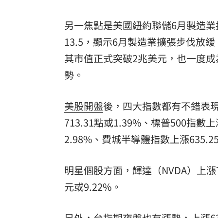
另一焦點是美國紐約聯儲6月製造業指
13.5，顯示6月製造業擴張步伐放緩
其市值正式突破2兆美元，也一度
勢。
美股開盤
後，四大指數都有不錯表
713.31點或1.39%、標普500指數
2.98%、費城半導體指數上漲635.25
明星個股方面，輝達（NVDA）上漲7.1
元或9.22%。
另外，
台指期
夜盤也有漲勢，上漲636