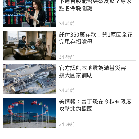
下週台股能否突破反壓？專家
點名今晚關鍵
3小時前
託付360萬存款！兒1原因全花
完甩存摺嗆母
3小時前
官方認熊本地震為激甚災害　
擴大國家補助
3小時前
美情報：普丁恐在今秋有限度
攻擊北約盟國
3小時前