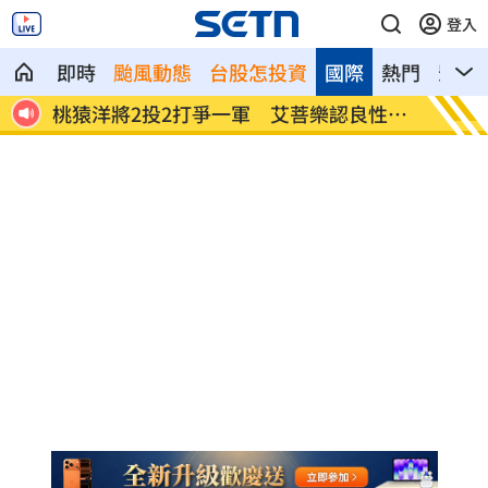
登入
即時
颱風動態
台股怎投資
國際
熱門
影音
炸2
桃猿洋將2投2打爭一軍 艾菩樂認良性競
華邦電
爭