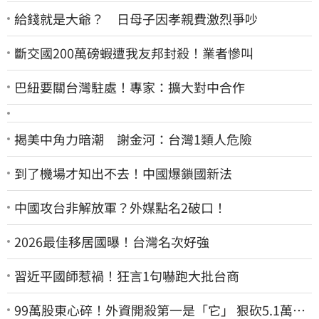
給錢就是大爺？ 日母子因孝親費激烈爭吵
斷交國200萬磅蝦遭我友邦封殺！業者慘叫
巴紐要關台灣駐處！專家：擴大對中合作
揭美中角力暗潮 謝金河：台灣1類人危險
到了機場才知出不去！中國爆鎖國新法
中國攻台非解放軍？外媒點名2破口！
2026最佳移居國曝！台灣名次好強
習近平國師惹禍！狂言1句嚇跑大批台商
99萬股東心碎！外資開殺第一是「它」 狠砍5.1萬張