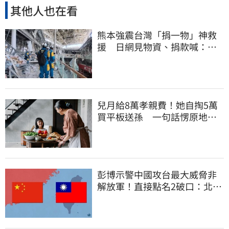
其他人也在看
熊本強震台灣「捐一物」神救
援 日網見物資、捐款喊：給
台灣統治算了
兒月給8萬孝親費！她自掏5萬
買平板送孫 一句話愣原地
「傷心不已」
彭博示警中國攻台最大威脅非
解放軍！直接點名2破口：北京
正悄悄洗腦