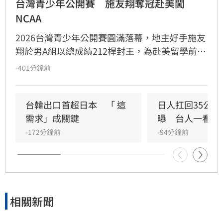
台灣青少年公開賽　施友翔奪冠赴美闖
NCAA
2026台灣青少年公開賽圓滿落幕，地主好手施友
翔於男A組以總成績212桿封王，為赴美留學前留
下完美句點。本屆賽事日本選手表現亮眼，橫掃
-401分鐘前
多項組別冠軍，其中平仲朱那以13桿優勢稱霸女
A組，福井誠之介則拿下男B組金盃。台灣小將簡
堃祐亦在男D組奪冠。此外，女B組經歷激烈延長
台韓出口首超日本　「 這
日人扛回35公
賽，最終由日本清水陽菜勝出。
需求」成關鍵
曝　台人一看：
-172分鐘前
-94分鐘前
相關新聞