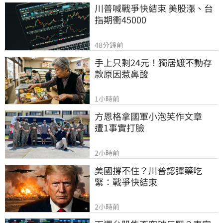
川普喊戰爭快結束 美股漲、台
指期衝45000
48分鐘前
手上只剩24元！獨居嬤不動存
款原因惹鼻酸
1小時前
方恩格拿國軍小泡芙作文章　
遭1事實打臉
2小時前
美國撐不住？川普認彈藥吃
緊：戰爭快結束
2小時前