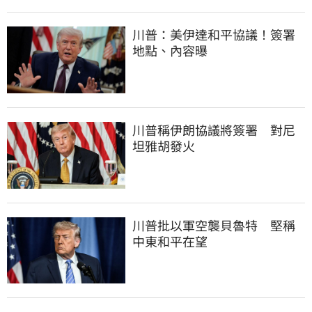
川普：美伊達和平協議！簽署
地點、內容曝
川普稱伊朗協議將簽署　對尼
坦雅胡發火
川普批以軍空襲貝魯特　堅稱
中東和平在望