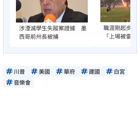
職涯剛起步　2
涉湮滅學生失蹤案證據　墨
「上場被雷劈
西哥前州長被捕
川普
美國
華府
建國
白宮
音樂會