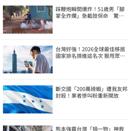
踩鞭炮瞬間爆炸！51歲男「腳
掌全炸爛」急截肢保命 驚悚
畫面曝光
台灣好強！2026全球最佳移居
國家排名擠進這名次 狠甩眾多
歐美熱門國家
斷交國「200萬磅蝦」遭我友邦
封殺！業者慘叫盼重新開放
熊本強震台灣「捐一物」神救