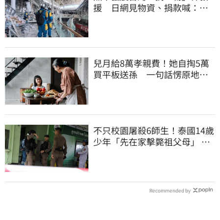
援 日網見物資、捐款喊：比
政府還有愛
兒月給8萬孝親費！她自掏5萬
買平板送孫 一句話愣原地
「傷心不已」
不只校園屠殺6師生！泰國14歲
少年「先在家擊斃祖父母」 可
能犯案動機曝
Recommended by