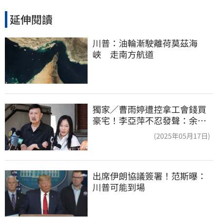
延伸閱讀
川普：油輪漸駛離荷莫茲海
峽　走南方航道
獨家／曹雨婷遭控拿工會錢買
豪宅！李亞萍不忍發聲：余天
管工會都貼錢
(2025年05月17日)
出席伊朗協議簽署！范斯曝：
川普可能到場