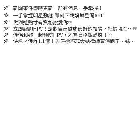
新聞事件即時更新 所有消息一手掌握！
一手掌握明星動態 即刻下載娛樂星聞APP
做到這點才有資格說愛你
PR
立即諮詢HPV！是對自己健康最好的投資，把握現在不
PR
嫌晚！
伴侶和妳一起預防HPV，才有資格說愛妳！
PR
快訊／涉詐1.1億！曾任徐巧芯大姑律師棄保跑了…媽也
離境 桃檢發通緝