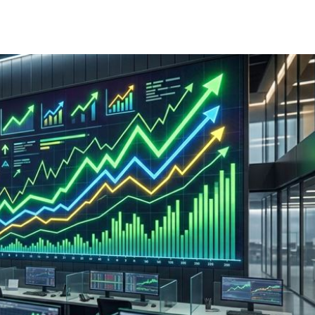
了
16:39
求償
16:37
快樂
16:35
新生
16:34
成形
12:00
」氣
12:00
場！
10:30