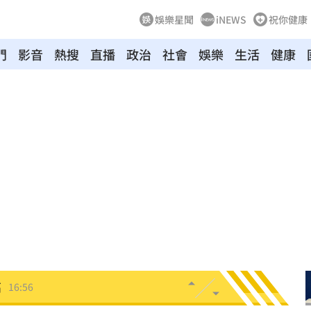
娛樂星聞
iNEWS
祝你健康
門
影音
熱搜
直播
政治
社會
娛樂
生活
健康
解放
17:04
幕！
17:01
解
17:01
班人
17:01
:59
高
16:56
王
16:56