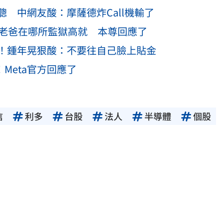
 中網友酸：摩薩德炸Call機輸了
：老爸在哪所監獄高就 本尊回應了
！鍾年晃狠酸：不要往自己臉上貼金
！Meta官方回應了
信
利多
台股
法人
半導體
個股