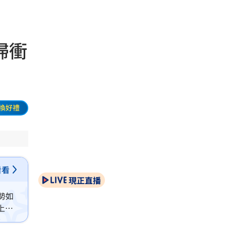
掃衝
換好禮
看看
現正直播
勢如
上市