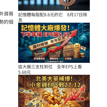
外資兩
記憶體每股配8.6元的它　8月17日除
息
勢的個
這大廠三支柱到位　全年EPS上看
5.68元