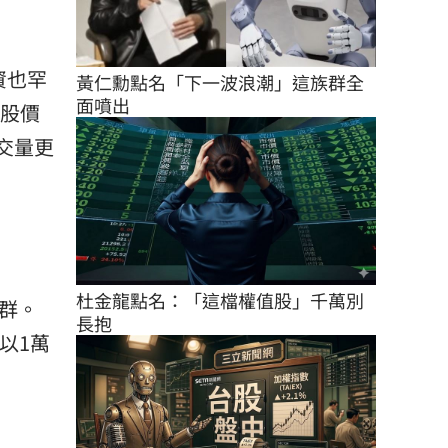
資也罕
黃仁勳點名「下一波浪潮」這族群全
面噴出
金股價
成交量更
杜金龍點名：「這檔權值股」千萬別
群。
長抱
以1萬