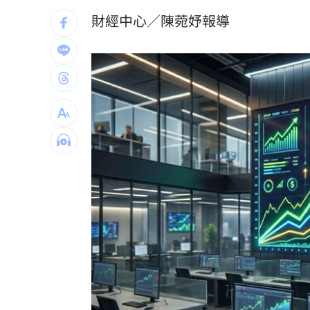
石崇良、姜至剛驚傳請辭？衛福部回應
財經中心／陳菀妤報導
慈濟遭詐10億 最新聲明：不排除提告
73歲首過父親節 他找亡妻淚：今天好
攝護腺肥大頻尿！10分鐘提拉手術重獲
台灣彩券開獎直播中
20:31
LIVE三立+24小時直播
15:27
三立iNEWS新聞台線上直播
18:00
商場戰國來臨 台中「頂奢大道」逐漸
台彩父親節推新刮刮樂千萬頭獎超「爸
「拍片人的多重宇宙」職涯論壇9/12登