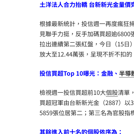
土洋法人合力抬轎 台新新光金量價
根據最新統計，投信週一再度瘋狂
見聯手力挺，反手加碼買超逾680
拉出連續第二張紅盤，今日（15日）
放大至12.44萬張，呈現不折不扣
投信買超Top 10曝光：金融、
半導
檢視週一投信買超前10大
個股
清單
買超冠軍由台新新光金（2887）以3
5859張位居第二；第三名為官股指標
其餘進入前十名的個股依序為：