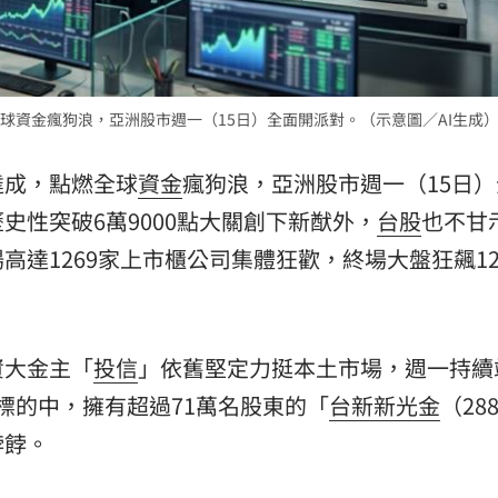
熱潮
10:00
15
球資金瘋狗浪，亞洲股市週一（15日）全面開派對。（示意圖／AI生成
達成，點燃全球
資金
瘋狗浪，亞洲股市週一（15日
史性突破6萬9000點大關創下新猷外，
台股
也不甘
高達1269家上市櫃公司集體狂歡，終場大盤狂飆12
資大金主「
投信
」依舊堅定力挺本土市場，週一持續
多標的中，擁有超過71萬名股東的「
台新新光金
（28
餑餑。