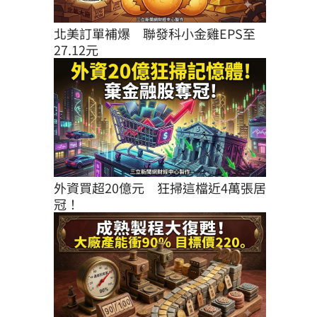
北美訂單補爆　聯發科小金雞EPS至
27.12元
外資買超20億元　狂掃這檔近4萬張居
冠！