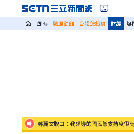
即時
颱風動態
台股怎投資
財經
熱
啦啦隊爆休息室開裸體趴 林襄上空大
直擊／新光三越北車最小間美麗市場開
車禍撞頭CT正常 6旬婦回家狂頭暈一招
致詞中「他」突衝上台 賴清德笑點接
星宇航空現增3億股！認股規畫一次看
16
鄭麗文脫口：我領導的國民黨支持度很
投信逆勢挺「這檔」狂掃近7千張奪買超