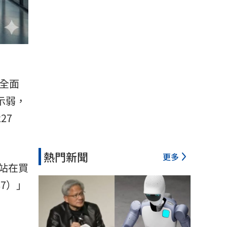
）
）全面
示弱，
27
熱門新聞
更多
站在買
87）」