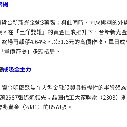
齊揚
掃貨台新新光金逾3萬張；與此同時，向來挑剔的外
0張。在「土洋雙雄」的資金巨浪推升下，台新新光
終場再飆漲4.64%，以31.6元的高價作收，單日
的「量價齊揚」多頭格局。
體
成吸金主力
，資金明顯聚焦在大型金融股與具轉機性的半導體族
萬2987張遙遙領先；晶圓代工大廠聯電（2303）則
兆豐金（2886）的8578張。