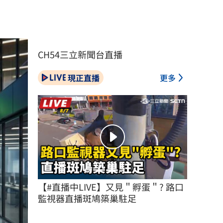
CH54三立新聞台直播
現正直播
更多
【#直播中LIVE】又見＂孵蛋＂? 路口
監視器直播斑鳩築巢駐足