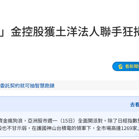
16:53
名校
16:53
檔」金控股獲土洋法人聯手狂
群
16:52
逆？
16:51
看新聞
16:48
入
16:46
委託契約就可抽智慧跑錶
機曝
16:44
去
嫩」
16:43
資金瘋狗浪，亞洲股市週一（15日）全面開派對。除了日經指數
16:42
股也不甘示弱，在護國神山台積電的領軍下，全市場高達1269家
見的暴漲奇景。