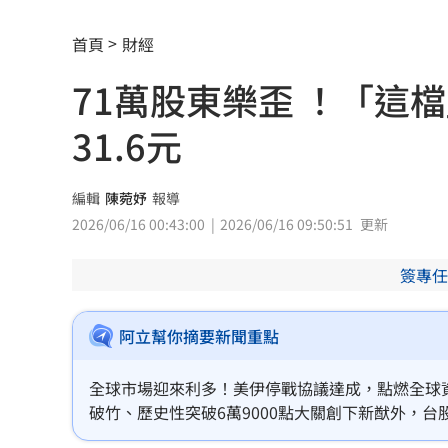
南港LaLaport鷹架倒塌！北市開罰30萬
首頁
財經
Mina同學發聲 揭她19歲半工半讀考上
71萬股東樂歪 ！「這
台股風向變了！他點3改變：資金往這族
31.6元
80歲伯不甩演習硬闖…嗆警：路你家的
編輯
陳菀妤
報導
退休族注意！國泰金「5招」老本護城河
2026/06/16 00:43:00
2026/06/16 09:50:51
更新
漢光首日驚魂！女連長寢室遭陌生人闖
簽專任
泰國14歲少年先殺祖父母再屠6師生 動
阿立幫你摘要新聞重點
韓韶禧接棒安海瑟薇！搭崔岷植被嫌「
全球市場迎來利多！美伊停戰協議達成，點燃全球
來台1年賺百萬 韓啦啦隊女神定居台灣
破竹、歷史性突破6萬9000點大關創下新猷外，台
櫃公司集體狂歡，終場大盤狂飆1227點，上演罕