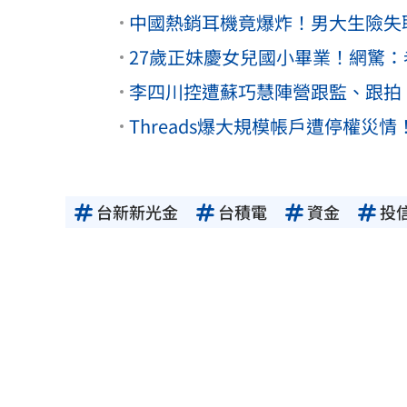
中國熱銷耳機竟爆炸！男大生險失聰
27歲正妹慶女兒國小畢業！網驚
李四川控遭蘇巧慧陣營跟監、跟拍
Threads爆大規模帳戶遭停權災情
台新新光金
台積電
資金
投