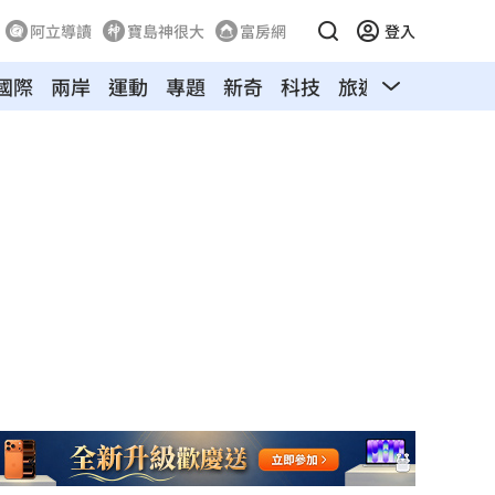
阿立導讀
寶島神很大
富房網
登入
國際
兩岸
運動
專題
新奇
科技
旅遊
汽車
寵物