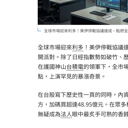
8國球員齊聚高雄 Formosa 7s掀足球
理想混蛋號召粉絲跨海追星吃美食！
18:
全球市場迎來利多！美伊停戰協議達成，點燃全
全球市場迎來
利多
！美伊停戰協議
開派對。除了日經指數勢如破竹、歷
在護國神山
台積電
的領軍下，全市場
點，上演罕見的暴漲奇景。
在台股寫下歷史性一頁的同時，內
方，加碼買超達48.95億元。在眾
無疑成為
法人
眼中最炙手可熱的香