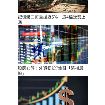
記憶體二哥重挫近5%！這4檔逆勢上
漲
股民心碎！外資狠殺7金融「這檔最
慘」