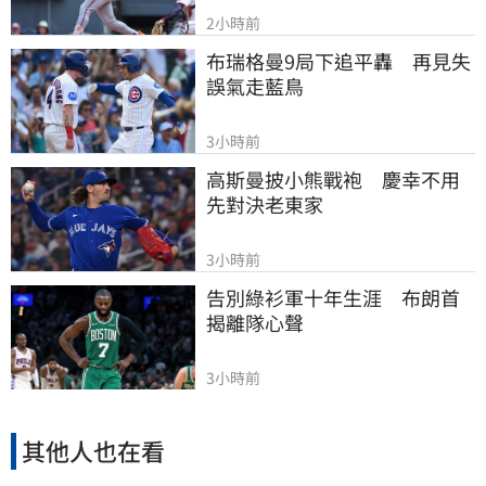
2小時前
布瑞格曼9局下追平轟　再見失
誤氣走藍鳥
3小時前
高斯曼披小熊戰袍　慶幸不用
先對決老東家
3小時前
告別綠衫軍十年生涯　布朗首
揭離隊心聲
3小時前
其他人也在看