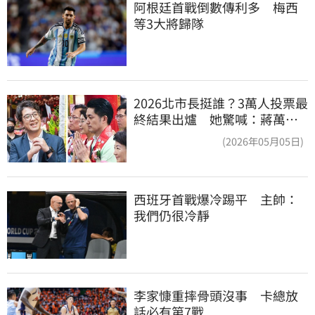
阿根廷首戰倒數傳利多　梅西
等3大將歸隊
2026北市長挺誰？3萬人投票最
終結果出爐 她驚喊：蔣萬安
真該緊張了
(2026年05月05日)
西班牙首戰爆冷踢平　主帥：
我們仍很冷靜
李家慷重摔骨頭沒事　卡總放
話必有第7戰