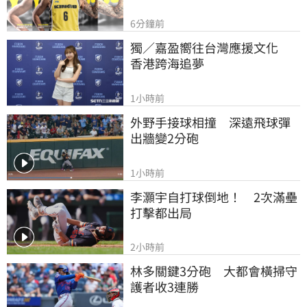
6分鐘前
獨／嘉盈嚮往台灣應援文化　
香港跨海追夢
1小時前
外野手接球相撞　深遠飛球彈
出牆變2分砲
1小時前
李灝宇自打球倒地！　2次滿壘
打擊都出局
2小時前
林多關鍵3分砲　大都會橫掃守
護者收3連勝