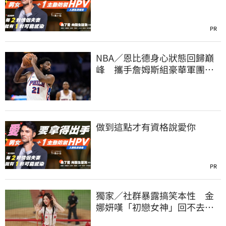
PR
NBA／恩比德身心狀態回歸巔
峰 攜手詹姆斯組豪華軍團！
力拚新賽季奪冠
做到這點才有資格說愛你
PR
獨家／社群暴露搞笑本性 金
娜妍嘆「初戀女神」回不去！
喊話想代言啤酒