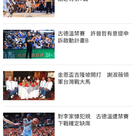
古德溫禁賽　許晉哲有意提申
訴啟動計畫B
金恩盃吉隆坡開打　謝淑薇領
軍台灣戰大馬
對李家慷犯規　古德溫遭禁賽
下戰確定缺席