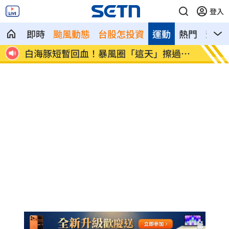
登入
即時
颱風動態
台股怎投資
運動
熱門
影音
現身
白海豚短暫回血！暴風圈「這天」擦過台
肥大叔
灣
播