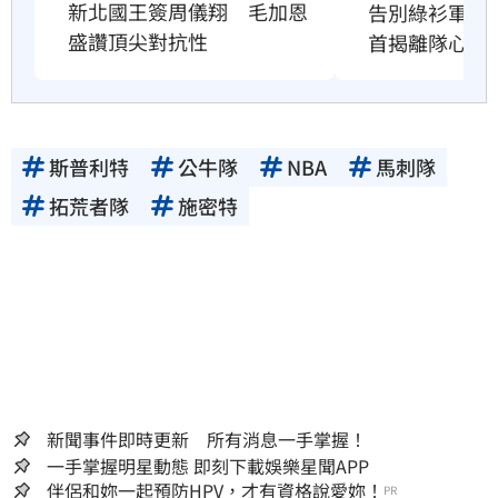
新北國王簽周儀翔　毛加恩
告別綠衫軍十
盛讚頂尖對抗性
首揭離隊心聲
斯普利特
公牛隊
NBA
馬刺隊
拓荒者隊
施密特
新聞事件即時更新 所有消息一手掌握！
一手掌握明星動態 即刻下載娛樂星聞APP
伴侶和妳一起預防HPV，才有資格說愛妳！
PR