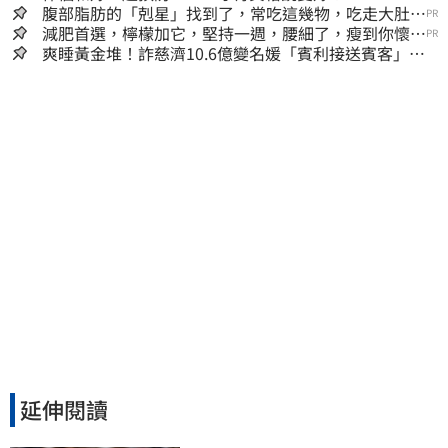
腹部脂肪的「剋星」找到了，常吃這幾物，吃走大肚
PR
囊，瘦出小蠻腰
減肥首選，檸檬加它，堅持一週，腰細了，瘦到你懷疑
PR
人生
爽睡黃金堆！詐慈濟10.6億變名媛「賓利接送賓客」女
律師超奢華生活曝光
延伸閱讀