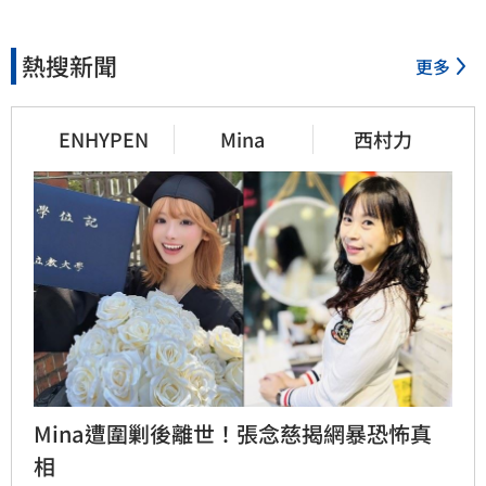
熱搜新聞
更多
ENHYPEN
Mina
西村力
Mina遭圍剿後離世！張念慈揭網暴恐怖真
相