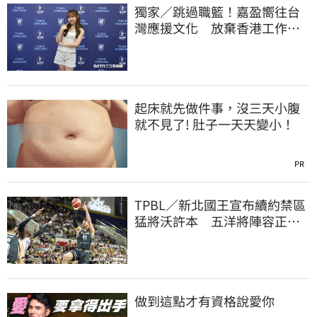
獨家／跳過職籃！嘉盈嚮往台
灣應援文化 放棄香港工作跨
海徵選mini追夢
起床就先做件事，沒三天小腹
就不見了! 肚子一天天變小！
PR
TPBL／新北國王宣布續約禁區
猛將沃許本 五洋將陣容正式
到位
做到這點才有資格說愛你