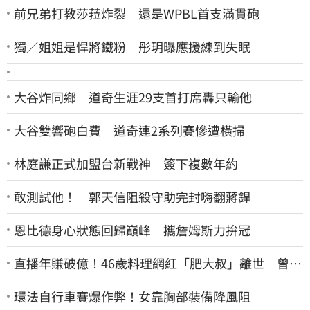
前兄弟打教莎菈炸裂 還是WPBL首支滿貫砲
獨／姐姐是悍將鐵粉 彤玥曝應援練到失眠
大谷炸同鄉 道奇生涯29支首打席轟只輸他
大谷雙響砲白費 道奇連2系列賽慘遭橫掃
林庭謙正式加盟台新戰神 簽下複數年約
敢測試他！ 郭天信阻殺守助完封嗨翻蔣銲
恩比德身心狀態回歸巔峰 攜詹姆斯力拚冠
直播年賺破億！46歲料理網紅「肥大叔」離世 曾連
播17小時辛酸面曝
環法自行車賽爆作弊！女靠胸部裝備降風阻