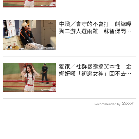
中職／會守的不會打！餅總曝
獅二游人選兩難 蘇智傑閃到
腰最快下週歸隊
獨家／社群暴露搞笑本性 金
娜妍嘆「初戀女神」回不去！
喊話想代言啤酒
Recommended by