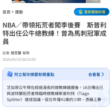
首頁
運動
看新聞換好禮
NBA／帶領拓荒者闖季後賽 斯普利
特出任公牛總教練！曾為馬刺冠軍成
員
記者
倪芝蓉
報導
2026/06/16 08:53:00
阿立幫你摘要新聞重點
去看看
芝加哥公牛隊在經過漫長的總教練遴選後，16日傳出已
與波特蘭拓荒者隊臨時總教練斯普利特（Tiago 
Splitter）達成協議。這位年僅41歲的少帥，憑藉上賽季
在波特蘭的優異執教表現與深厚的籃球底蘊，將接掌公
牛帥印，帶領這支老牌勁旅邁向重建新篇章。