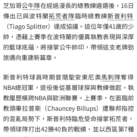
芝加哥
公牛隊
在經過漫長的總教練遴選後，16日
傳出已與波特蘭
拓荒者隊
臨時總教練
斯普利特
（Tiago Splitter）達成協議。這位年僅41歲的少
帥，憑藉上賽季在波特蘭的優異執教表現與深厚
的籃球底蘊，將接掌公牛帥印，帶領這支老牌勁
旅邁向重建新篇章。
斯普利特球員時期曾隨聖安東尼奧
馬刺隊
奪得
NBA
總冠軍，退役後從基層球探與教練做起，執
教履歷橫跨NBA與歐洲聯賽。上賽季，在面臨前
教頭畢拉普斯（Chauncey Billups）遭聯邦指控
的混亂局勢下，斯普利特臨危受命接掌拓荒者，
帶領球隊打出42勝40負的戰績，並以西區第7種