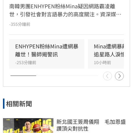
南韓男團ENHYPEN粉絲Mina疑因網路霸凌離
世，引發社會對言語暴力的高度關注。資深媒體
人張念慈發文痛心呼籲「網路上請保持善良」，
-355分鐘前
她強調，無論當事人行為是否有爭議，皆不代表
大眾擁有羞辱或霸凌的權利。張念慈指出，網路
霸凌的可怕在於積少成多的壓力，每個人應守住
ENHYPEN粉絲Mina遭網暴
Mina遭網暴離
不隨意點名、不人格羞辱及多關心他人狀態的三
離世！醫師揭警訊
追星路人淚憶暖
條界線。她提醒網友，批評與霸凌本質不同，切
-253分鐘前
10小時前
勿將群體羞辱包裝為正義，應正視每個人皆有基
本尊嚴。此番言論引起廣大共鳴，呼籲大眾正視
網路言論責任，避免網路自由成為無限傷害他人
的工具，共同營造更友善的網路環境。
相關新聞
新北國王簽周儀翔　毛加恩盛
讚頂尖對抗性