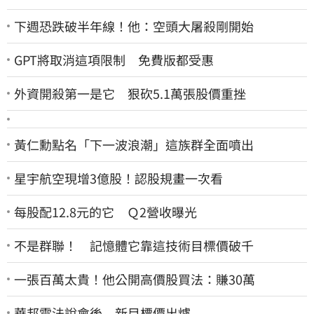
下週恐跌破半年線！他：空頭大屠殺剛開始
GPT將取消這項限制 免費版都受惠
外資開殺第一是它 狠砍5.1萬張股價重挫
黃仁勳點名「下一波浪潮」這族群全面噴出
星宇航空現增3億股！認股規畫一次看
每股配12.8元的它 Ｑ2營收曝光
不是群聯！ 記憶體它靠這技術目標價破千
一張百萬太貴！他公開高價股買法：賺30萬
華邦電法說會後 新目標價出爐