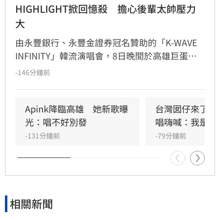
HIGHLIGHT掀回憶殺　擔心後輩太帥壓力
大
由永豐銀行、永豐金證券冠名贊助的「K-WAVE 
INFINITY」韓流演唱會，8日晚間於高雄巨蛋熱
力開唱，集結NEWBEAT、FLARE U、CRAVITY、
-146分鐘前
Apink及HIGHLIGHT五組人氣韓星，從新生代團
體到韓流經典代表接力登台，滿場粉絲高舉手燈
熱情應援，尖叫與歡呼聲一路未停，最後由
Apink降臨高雄　她新歌曝
台灣囡仔來了　
HIGHLIGHT壓軸接管舞台，將現場氣氛推向最高
光：唱不好別發
唱嗨喊：我是誰
潮。
-131分鐘前
-79分鐘前
相關新聞