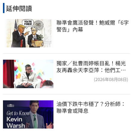
延伸閱讀
聯準會鷹派發聲！鮑威爾「6字
警告」內幕
獨家／批曹雨婷帳目亂！楊光
友再轟余天李亞萍：他們工會
跟演藝圈沒關
(2026年08月08日)
油價下跌牛市穩了？分析師：
聯準會或降息