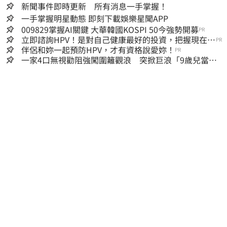
新聞事件即時更新 所有消息一手掌握！
一手掌握明星動態 即刻下載娛樂星聞APP
009829掌握AI關鍵 大華韓國KOSPI 50今強勢開募
PR
立即諮詢HPV！是對自己健康最好的投資，把握現在不
PR
嫌晚！
伴侶和妳一起預防HPV，才有資格說愛妳！
PR
一家4口無視勸阻強闖圍籬觀浪 突掀巨浪「9歲兒當場
遭捲入海」