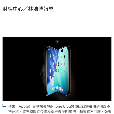
財經中心／林浩博報導
蘋果（Apple）首款摺疊機iPhone Ultra驚傳因鉸鏈長期耐用度不
符要求，發布時間從今年秋季推遲至明年初。蘋果官方回應，強調