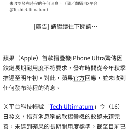
未收到發布時程的任何消息。（圖／翻攝自X平台
@TechieUltimatum）
[廣告] 請繼續往下閱讀…
蘋果
（Apple）首款摺疊機iPhone Ultra驚傳因
鉸鏈
長期
耐用度
不符要求，發布
時間
從今年秋季
推遲至明年初。對此，蘋果
官方
回應，並未收到
任何發布時程的消息。
Ｘ平台科技帳號「
Tech Ultimatum
」今（16）
日發文，指有消息稱該款摺疊機的鉸鏈未臻完
善，未達到蘋果的長期耐用度標準。截至目前已