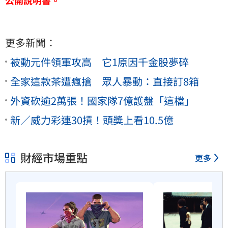
更多新聞：
被動元件領軍攻高 它1原因千金股夢碎
全家這款茶遭瘋搶 眾人暴動：直接訂8箱
外資砍逾2萬張！國家隊7億護盤「這檔」
新／威力彩連30摃！頭獎上看10.5億
財經市場重點
更多