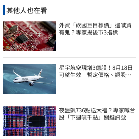
其他人也在看
外資「砍國巨目標價」還喊買
有鬼？專家揭後市3指標
星宇航空現增3億股！8月18日
可望生效 暫定價格、認股規
畫一次看
夜盤飆736點送大禮？專家喊台
股「下週噴千點」關鍵訊號