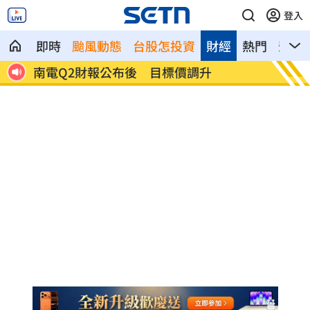
登入
即時
颱風動態
台股怎投資
財經
熱門
影音
雨特
南電Q2財報公布後 目標價調升
俄軍空