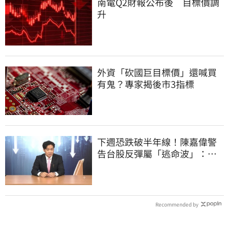
南電Q2財報公布後 目標價調
升
外資「砍國巨目標價」還喊買
有鬼？專家揭後市3指標
下週恐跌破半年線！陳嘉偉警
告台股反彈屬「逃命波」：空
頭大屠殺剛開始
Recommended by