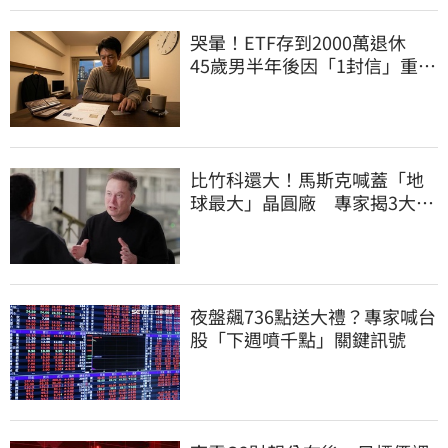
哭暈！ETF存到2000萬退休
45歲男半年後因「1封信」重回
職場
比竹科還大！馬斯克喊蓋「地
球最大」晶圓廠 專家揭3大隱
憂
夜盤飆736點送大禮？專家喊台
股「下週噴千點」關鍵訊號