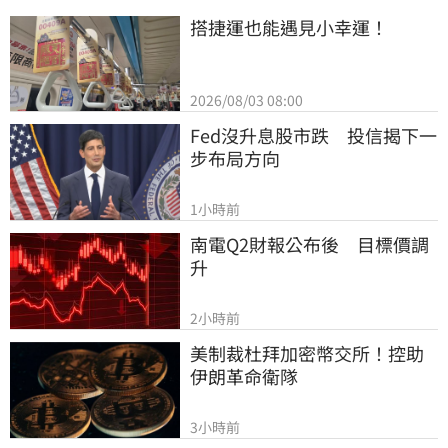
搭捷運也能遇見小幸運！
2026/08/03 08:00
Fed沒升息股市跌　投信揭下一
步布局方向
1小時前
南電Q2財報公布後　目標價調
升
2小時前
美制裁杜拜加密幣交所！控助
伊朗革命衛隊
3小時前