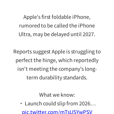
Apple's first foldable iPhone,
rumored to be called the iPhone
Ultra, may be delayed until 2027.
Reports suggest Apple is struggling to
perfect the hinge, which reportedly
isn't meeting the company's long-
term durability standards.
What we know:
• Launch could slip from 2026…
pic.twitter.com/mTsUSYwPSV