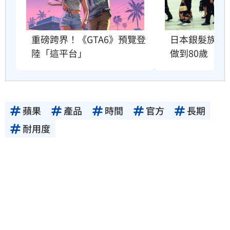
重磅跨界！《GTA6》預覽登
日本銀髮族瘋
陸「這平台」
做到80歲
蘋果
產品
時間
官方
長期
耐用度