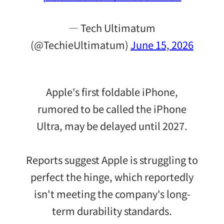
— Tech Ultimatum
(@TechieUltimatum)
June 15, 2026
Apple's first foldable iPhone,
rumored to be called the iPhone
Ultra, may be delayed until 2027.
Reports suggest Apple is struggling to
perfect the hinge, which reportedly
isn't meeting the company's long-
term durability standards.