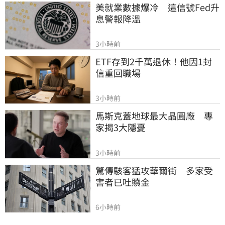
美就業數據爆冷　這信號Fed升
息警報降溫
3小時前
ETF存到2千萬退休！他因1封
信重回職場
3小時前
馬斯克蓋地球最大晶圓廠　專
家揭3大隱憂
3小時前
驚傳駭客猛攻華爾街　多家受
害者已吐贖金
6小時前